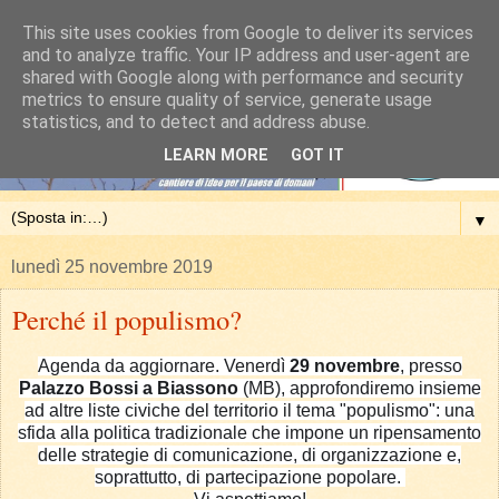
This site uses cookies from Google to deliver its services
and to analyze traffic. Your IP address and user-agent are
shared with Google along with performance and security
metrics to ensure quality of service, generate usage
statistics, and to detect and address abuse.
LEARN MORE
GOT IT
▼
lunedì 25 novembre 2019
Perché il populismo?
Agenda da aggiornare. Venerdì
29 novembre
, presso
Palazzo Bossi a Biassono
(MB), approfondiremo insieme
ad altre liste civiche del territorio il tema "populismo": una
sfida alla politica tradizionale che impone un ripensamento
delle strategie di comunicazione, di organizzazione e,
soprattutto, di partecipazione popolare.