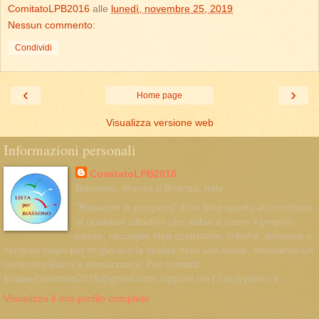
ComitatoLPB2016
alle
lunedì, novembre 25, 2019
Nessun commento:
Condividi
‹
›
Home page
Visualizza versione web
Informazioni personali
ComitatoLPB2016
Biassono, Monza e Brianza, Italy
"Biassono in progress" è un blog aperto al contributo
di qualsiasi cittadino che abbia a cuore il proprio
paese: raccoglie idee costruttive, critiche, denunce o
semplici sogni per migliorare la qualità della vita locale, attraverso un
confronto libero e democratico. Per contatti:
listaperbiassono2016@gmail.com, oppure mir77ac@yahoo.it
Visualizza il mio profilo completo