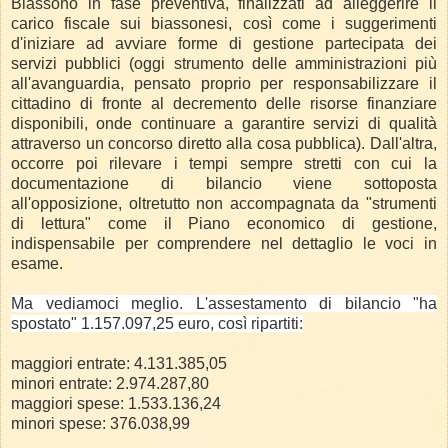
Biassono in fase preventiva, finalizzati ad alleggerire il
carico fiscale sui biassonesi, così come i suggerimenti
d'iniziare ad avviare forme di gestione partecipata dei
servizi pubblici (oggi strumento delle amministrazioni più
all'avanguardia, pensato proprio per responsabilizzare il
cittadino di fronte al decremento delle risorse finanziare
disponibili, onde continuare a garantire servizi di qualità
attraverso un concorso diretto alla cosa pubblica). Dall'altra,
occorre poi rilevare i tempi sempre stretti con cui la
documentazione di bilancio viene sottoposta
all'opposizione, oltretutto non accompagnata da "strumenti
di lettura" come il Piano economico di gestione,
indispensabile per comprendere nel dettaglio le voci in
esame.
Ma vediamoci meglio. L'assestamento di bilancio "ha
spostato" 1.157.097,25 euro, così ripartiti:
maggiori entrate: 4.131.385,05
minori entrate: 2.974.287,80
maggiori spese: 1.533.136,24
minori spese: 376.038,99