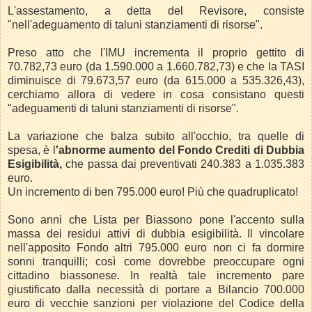
L'assestamento, a detta del Revisore, consiste
"nell'adeguamento di taluni stanziamenti di risorse".
Preso atto che l'IMU incrementa il proprio gettito di
70.782,73 euro (da 1.590.000 a 1.660.782,73) e che la TASI
diminuisce di 79.673,57 euro (da 615.000 a 535.326,43),
cerchiamo allora di vedere in cosa consistano questi
"adeguamenti di taluni stanziamenti di risorse".
La variazione che balza subito all'occhio, tra quelle di
spesa, è l
'abnorme aumento del Fondo Crediti di Dubbia
Esigibilità,
che passa dai preventivati 240.383 a 1.035.383
euro.
Un incremento di ben 795.000 euro! Più che quadruplicato!
Sono anni che Lista per Biassono pone l'accento sulla
massa dei residui attivi di dubbia esigibilità. Il vincolare
nell'apposito Fondo altri 795.000 euro non ci fa dormire
sonni tranquilli; così come dovrebbe preoccupare ogni
cittadino biassonese. In realtà tale incremento pare
giustificato dalla necessità di portare a Bilancio 700.000
euro di vecchie sanzioni per violazione del Codice della