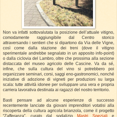
Non va infatti sottovalutata la posizione dell’attuale vitigno,
comodamente raggiungibile dal Centro storico
attraversando i sentieri che si dipartono da Via delle Vigne,
così come dalla stazione dei treni (dove il vitigno
sperimentale andrebbe segnalato in un apposito info-point)
o dalla ciclovia del Lambro, oltre che prossima alla sezione
distaccata del museo agricolo delle Cascine. Va da sé,
infine, che sulla cultura del vino si potrebbero poi
organizzare seminari, corsi, saggi eno-gastronomici, nonché
iniziative di adozione di vigneti per produzioni su larga
scala: tutte attività idonee per sviluppare una vera e propria
carriera lavorativa destinata ai ragazzi del nostro territorio.
Basti pensare ad alcune esperienze di successo
recentemente lanciate da giovani imprenditori votatisi alla
riscoperta della cultura agricola brianzola, come il progetto
“Zafferanza”, curato dal sodalizio
Mastri Speziali
e