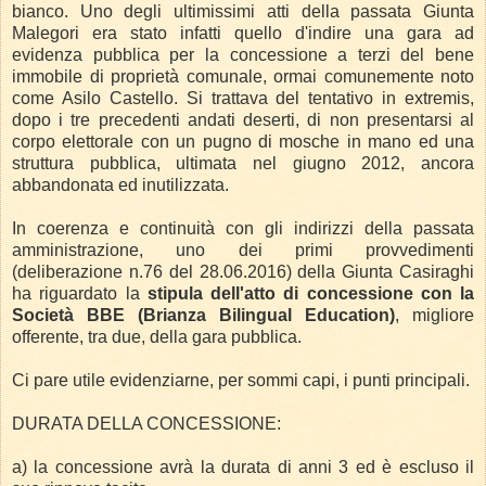
bianco. Uno degli ultimissimi atti della passata Giunta
Malegori era stato infatti quello d'indire una gara ad
evidenza pubblica per la concessione a terzi del bene
immobile di proprietà comunale, ormai comunemente noto
come Asilo Castello.
Si trattava del tentativo in extremis,
dopo i tre precedenti andati deserti, di non presentarsi al
corpo elettorale con un pugno di mosche in mano ed una
struttura pubblica, ultimata nel giugno 2012, ancora
abbandonata ed inutilizzata.
In coerenza e continuità con gli indirizzi della passata
amministrazione, uno dei primi provvedimenti
(deliberazione n.76 del 28.06.2016) della Giunta Casiraghi
ha riguardato la
stipula dell'atto di concessione con la
Società BBE (Brianza Bilingual Education)
, migliore
offerente, tra due, della gara pubblica.
Ci pare utile evidenziarne, per sommi capi, i punti principali.
DURATA DELLA CONCESSIONE:
a) la concessione avrà la durata di anni 3 ed è escluso il