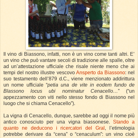
Il vino di Biassono, infatti, non è un vino come tanti altri. E’
un vino che può vantare secoli di tradizione alle spalle, oltre
ad un’attestazione ufficiale che risale niente meno che ai
tempi del nostro illustre vescovo
Ansperto da Biassono
: nel
suo testamento dell’879 d.C., viene menzionato addirittura
un nome ufficiale “
petia una de vite in eodem fundo de
Blassono locus ubi nominatur Cenacello…
” (“un
appezzamento con viti nello stesso fondo di Biassono nel
luogo che si chiama Cenacello”).
La vigna di Cenacello, dunque, sarebbe ad oggi il nome più
antico conosciuto per una vigna biassonese.
Stando a
quanto ne deducono i ricercatori del Gral
, l’etimologia
potrebbe derivare da “cena” o “cenaculum”: un vino cioè