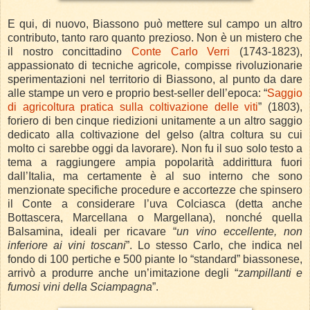
E qui, di nuovo, Biassono può mettere sul campo un altro
contributo, tanto raro quanto prezioso. Non è un mistero che
il nostro concittadino
Conte Carlo Verri
(1743-1823),
appassionato di tecniche agricole, compisse rivoluzionarie
sperimentazioni nel territorio di Biassono, al punto da dare
alle stampe un vero e proprio best-seller dell’epoca: “
Saggio
di agricoltura pratica sulla coltivazione delle viti
” (1803),
foriero di ben cinque riedizioni unitamente a un altro saggio
dedicato alla coltivazione del gelso (altra coltura su cui
molto ci sarebbe oggi da lavorare). Non fu il suo solo testo a
tema a raggiungere ampia popolarità addirittura fuori
dall’Italia, ma certamente è al suo interno che sono
menzionate specifiche procedure e accortezze che spinsero
il Conte a considerare l’uva Colciasca (detta anche
Bottascera, Marcellana o Margellana), nonché quella
Balsamina, ideali per ricavare “
un vino eccellente, non
inferiore ai vini toscani
”. Lo stesso Carlo, che indica nel
fondo di 100 pertiche e 500 piante lo “standard” biassonese,
arrivò a produrre anche un’imitazione degli “
zampillanti e
fumosi vini della Sciampagna
”.