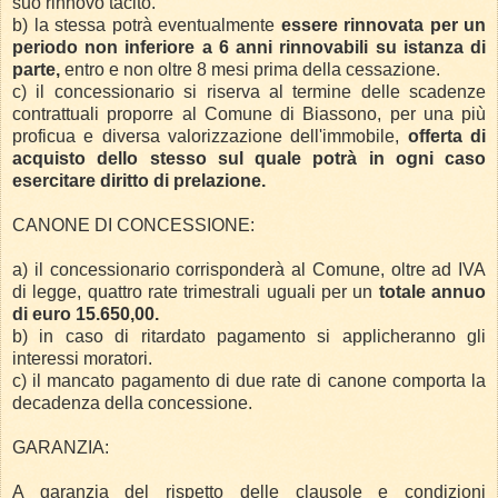
suo rinnovo tacito.
b) la stessa potrà eventualmente
essere rinnovata per un
periodo non inferiore a 6 anni rinnovabili su istanza di
parte,
entro e non oltre 8 mesi prima della cessazione.
c) il concessionario si riserva al termine delle scadenze
contrattuali proporre al Comune di Biassono, per una più
proficua e diversa valorizzazione dell'immobile,
offerta di
acquisto dello stesso sul quale potrà in ogni caso
esercitare diritto di prelazione.
CANONE DI CONCESSIONE:
a) il concessionario corrisponderà al Comune, oltre ad IVA
di legge, quattro rate trimestrali uguali per un
totale annuo
di euro 15.650,00.
b) in caso di ritardato pagamento si applicheranno gli
interessi moratori.
c) il mancato pagamento di due rate di canone comporta la
decadenza della concessione.
GARANZIA:
A garanzia del rispetto delle clausole e condizioni