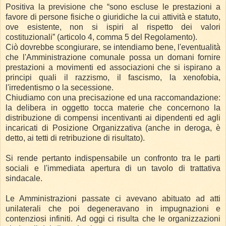
Positiva la previsione che “sono escluse le prestazioni a
favore di persone fisiche o giuridiche la cui attività e statuto,
ove esistente, non si ispiri al rispetto dei valori
costituzionali” (articolo 4, comma 5 del Regolamento).
Ciò dovrebbe scongiurare, se intendiamo bene, l'eventualità
che l'Amministrazione comunale possa un domani fornire
prestazioni a movimenti ed associazioni che si ispirano a
principi quali il razzismo, il fascismo, la xenofobia,
l'irredentismo o la secessione.
Chiudiamo con una precisazione ed una raccomandazione:
la delibera in oggetto tocca materie che concernono la
distribuzione di compensi incentivanti ai dipendenti ed agli
incaricati di Posizione Organizzativa (anche in deroga, è
detto, ai tetti di retribuzione di risultato).
Si rende pertanto indispensabile un confronto tra le parti
sociali e l'immediata apertura di un tavolo di trattativa
sindacale.
Le Amministrazioni passate ci avevano abituato ad atti
unilaterali che poi degeneravano in impugnazioni e
contenziosi infiniti.
Ad oggi ci risulta che le organizzazioni