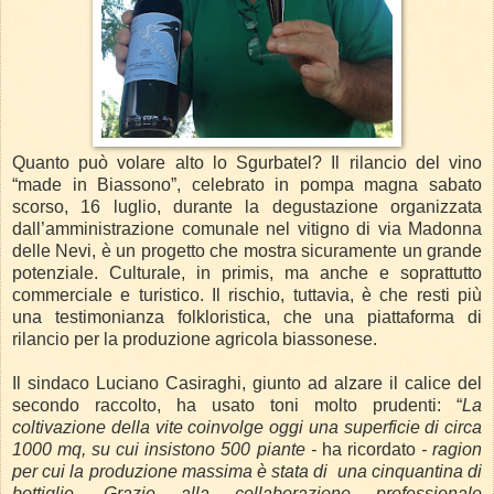
Quanto può volare alto lo Sgurbatel? Il rilancio del vino
“made in Biassono”, celebrato in pompa magna sabato
scorso, 16 luglio, durante la degustazione organizzata
dall’amministrazione comunale nel vitigno di via Madonna
delle Nevi, è un progetto che mostra sicuramente un grande
potenziale. Culturale, in primis, ma anche e soprattutto
commerciale e turistico. Il rischio, tuttavia, è che resti più
una testimonianza folkloristica, che una piattaforma di
rilancio per la produzione agricola biassonese.
Il sindaco Luciano Casiraghi, giunto ad alzare il calice del
secondo raccolto, ha usato toni molto prudenti: “
La
coltivazione della vite coinvolge oggi una superficie di circa
1000 mq, su cui insistono 500 piante -
ha ricordato
- ragion
per cui la produzione massima è stata di una cinquantina di
bottiglie. Grazie alla collaborazione professionale