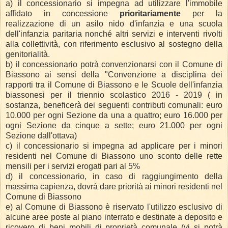
a) il concessionario si impegna ad utilizzare l'immobile
affidato in concessione
prioritariamente
per la
realizzazione di un asilo nido d'infanzia e una scuola
dell'infanzia paritaria nonché altri servizi e interventi rivolti
alla collettività, con riferimento esclusivo al sostegno della
genitorialità.
b) il concessionario potrà convenzionarsi con il Comune di
Biassono ai sensi della "Convenzione a disciplina dei
rapporti tra il Comune di Biassono e le Scuole dell'infanzia
biassonesi per il triennio scolastico 2016 - 2019 ( in
sostanza, beneficerà dei seguenti contributi comunali: euro
10.000 per ogni Sezione da una a quattro; euro 16.000 per
ogni Sezione da cinque a sette; euro 21.000 per ogni
Sezione dall'ottava)
c) il concessionario si impegna ad applicare per i minori
residenti nel Comune di Biassono uno sconto delle rette
mensili per i servizi erogati pari al 5%
d) il concessionario, in caso di raggiungimento della
massima capienza, dovrà dare priorità ai minori residenti nel
Comune di Biassono
e) al Comune di Biassono è riservato l'utilizzo esclusivo di
alcune aree poste al piano interrato e destinate a deposito e
ricovero di beni mobili di proprietà comunale (vi si potrà