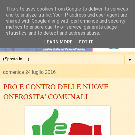
This site uses cookies from Google to deliver its services
and to analyze traffic. Your IP address and user-agent are
shared with Google along with performance and security
metrics to ensure quality of service, generate usage
statistics, and to detect and address abuse.
LEARN MORE
GOT IT
▼
domenica 24 luglio 2016
PRO E CONTRO DELLE NUOVE
ONEROSITA' COMUNALI