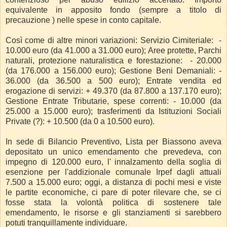
equivalente in apposito fondo (sempre a titolo di
precauzione ) nelle spese in conto capitale.
Così come di altre minori variazioni: Servizio Cimiteriale: -
10.000 euro (da 41.000 a 31.000 euro); Aree protette, Parchi
naturali, protezione naturalistica e forestazione: - 20.000
(da 176.000 a 156.000 euro); Gestione Beni Demaniali: -
36.000 (da 36.500 a 500 euro); Entrate vendita ed
erogazione di servizi: + 49.370 (da 87.800 a 137.170 euro);
Gestione Entrate Tributarie, spese correnti: - 10.000 (da
25.000 a 15.000 euro); trasferimenti da Istituzioni Sociali
Private (?): + 10.500 (da 0 a 10.500 euro).
In sede di Bilancio Preventivo, Lista per Biassono aveva
depositato un unico emendamento che prevedeva, con
impegno di 120.000 euro, l' innalzamento della soglia di
esenzione per l'addizionale comunale Irpef dagli attuali
7.500 a 15.000 euro; oggi, a distanza di pochi mesi e viste
le partite economiche, ci pare di poter rilevare che, se ci
fosse stata la volontà politica di sostenere tale
emendamento, le risorse e gli stanziamenti si sarebbero
potuti tranquillamente individuare.