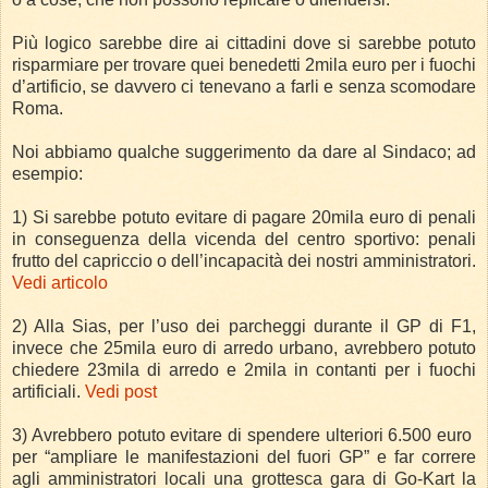
Più logico sarebbe dire ai cittadini dove si sarebbe potuto
risparmiare per trovare quei benedetti 2mila euro per i fuochi
d’artificio, se davvero ci tenevano a farli e senza scomodare
Roma.
Noi abbiamo qualche suggerimento da dare al Sindaco; ad
esempio:
1) Si sarebbe potuto evitare di pagare 20mila euro di penali
in conseguenza della vicenda del centro sportivo: penali
frutto del capriccio o dell’incapacità dei nostri amministratori.
Vedi articolo
2) Alla Sias, per l’uso dei parcheggi durante il GP di F1,
invece che 25mila euro di arredo urbano, avrebbero potuto
chiedere 23mila di arredo e 2mila in contanti per i fuochi
artificiali.
Vedi post
3) Avrebbero potuto evitare di spendere ulteriori 6.500 euro
per “ampliare le manifestazioni del fuori GP” e far correre
agli amministratori locali una grottesca gara di Go-Kart la