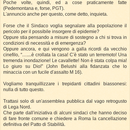
Poche volte, quindi, ed a cose praticamente fatte
(Pedemontana e, forse, PGT).
L'annuncio anche per questo, come detto, inquieta.
Forse che il Sindaco voglia segnalare alla popolazione il
pericolo per il possibile insorgere di epidemie?
Oppure stia pensando a misure di sostegno a chi si trova in
condizioni di necessità e di emergenza?
Oppure ancora, e qui vengono a galla ricordi da vecchio
cinefilo, “…....è crollata la casa! C'è stato un terremoto! Una
tremenda inondazione! Le cavallette! Non è stata colpa mia!
Lo giuro su Dio!” (John Belushi alla fidanzata che lo
minaccia con un fucile d'assalto M 16).
Vogliamo tranquillizzare i trepidanti cittadini biassonesi:
nulla di tutto questo.
Trattasi solo di un'assemblea pubblica dal vago retrogusto
di Lega Nord.
Che parte dall'iniziativa di alcuni sindaci che hanno deciso
di fare fronte comune e chiedere a Roma la cancellazione
definitiva del Patto di Stabilità.