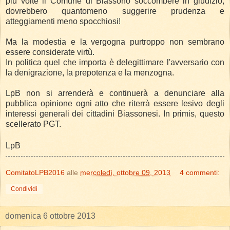
più volte il Comune di Biassono soccombere in giudizio,
dovrebbero quantomeno suggerire prudenza e
atteggiamenti meno spocchiosi!
Ma la modestia e la vergogna purtroppo non sembrano
essere considerate virtù.
In politica quel che importa è delegittimare l'avversario con
la denigrazione, la prepotenza e la menzogna.
LpB non si arrenderà e continuerà a denunciare alla
pubblica opinione ogni atto che riterrà essere lesivo degli
interessi generali dei cittadini Biassonesi. In primis, questo
scellerato PGT.
LpB
ComitatoLPB2016
alle
mercoledì, ottobre 09, 2013
4 commenti:
Condividi
domenica 6 ottobre 2013