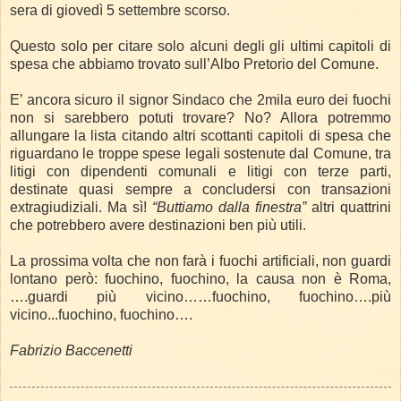
sera di giovedì 5 settembre scorso.
Questo solo per citare solo alcuni degli gli ultimi capitoli di
spesa che abbiamo trovato sull’Albo Pretorio del Comune.
E’ ancora sicuro il signor Sindaco che 2mila euro dei fuochi
non si sarebbero potuti trovare? No? Allora potremmo
allungare la lista citando altri scottanti capitoli di spesa che
riguardano le troppe spese legali sostenute dal Comune, tra
litigi con dipendenti comunali e litigi con terze parti,
destinate quasi sempre a concludersi con transazioni
extragiudiziali. Ma sì!
“Buttiamo dalla finestra”
altri quattrini
che potrebbero avere destinazioni ben più utili.
La prossima volta che non farà i fuochi artificiali, non guardi
lontano però: fuochino, fuochino, la causa non è Roma,
….guardi più vicino……fuochino, fuochino….più
vicino...fuochino, fuochino….
Fabrizio Baccenetti