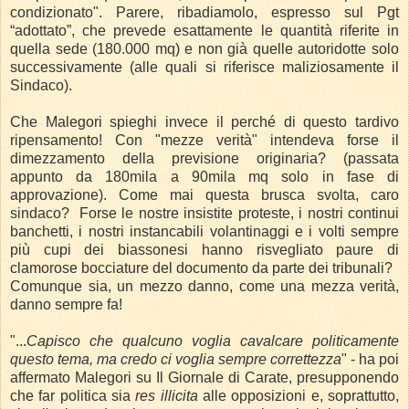
condizionato". Parere, ribadiamolo, espresso sul Pgt
“adottato”, che prevede esattamente le quantità riferite in
quella sede (180.000 mq) e non già quelle autoridotte solo
successivamente (alle quali si riferisce maliziosamente il
Sindaco).
Che Malegori spieghi invece il perché di questo tardivo
ripensamento! Con "mezze verità" intendeva forse il
dimezzamento della previsione originaria? (passata
appunto da 180mila a 90mila mq solo in fase di
approvazione). Come mai questa brusca svolta, caro
sindaco? Forse le nostre insistite proteste, i nostri continui
banchetti, i nostri instancabili volantinaggi e i volti sempre
più cupi dei biassonesi hanno risvegliato paure di
clamorose bocciature del documento da parte dei tribunali?
Comunque sia, un mezzo danno, come una mezza verità,
danno sempre fa!
"...
Capisco che qualcuno voglia cavalcare politicamente
questo tema, ma credo ci voglia sempre correttezza
" - ha poi
affermato Malegori su Il Giornale di Carate, presupponendo
che far politica sia
res illicita
alle opposizioni e, soprattutto,