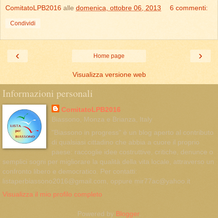
ComitatoLPB2016
alle
domenica, ottobre 06, 2013
6 commenti:
Condividi
‹
›
Home page
Visualizza versione web
Informazioni personali
ComitatoLPB2016
Biassono, Monza e Brianza, Italy
"Biassono in progress" è un blog aperto al contributo
di qualsiasi cittadino che abbia a cuore il proprio
paese: raccoglie idee costruttive, critiche, denunce o
semplici sogni per migliorare la qualità della vita locale, attraverso un
confronto libero e democratico. Per contatti:
listaperbiassono2016@gmail.com, oppure mir77ac@yahoo.it
Visualizza il mio profilo completo
Powered by
Blogger
.