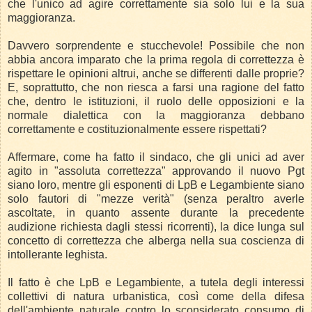
che l'unico ad agire correttamente sia solo lui e la sua
maggioranza.
Davvero sorprendente e stucchevole! Possibile che non
abbia ancora imparato che la prima regola di correttezza è
rispettare le opinioni altrui, anche se differenti dalle proprie?
E, soprattutto, che non riesca a farsi una ragione del fatto
che, dentro le istituzioni, il ruolo delle opposizioni e la
normale dialettica con la maggioranza debbano
correttamente e costituzionalmente essere rispettati?
Affermare, come ha fatto il sindaco, che gli unici ad aver
agito in "assoluta correttezza" approvando il nuovo Pgt
siano loro, mentre gli esponenti di LpB e Legambiente siano
solo fautori di "mezze verità" (senza peraltro averle
ascoltate, in quanto assente durante la precedente
audizione richiesta dagli stessi ricorrenti), la dice lunga sul
concetto di correttezza che alberga nella sua coscienza di
intollerante leghista.
Il fatto è che LpB e Legambiente, a tutela degli interessi
collettivi di natura urbanistica, così come della difesa
dell'ambiente naturale contro lo sconsiderato consumo di