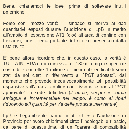
Bene, chiariamoci le idee, prima di sollevare inutili
polemiche.
Forse con "mezze verità" il sindaco si riferiva ai dati
quantitativi esposti durante l'audizione di LpB in merito
all'ambito di espansione AT1 (cioè all’area di confine con
Lissone), cioé il tema portante del ricorso presentato dalla
lista civica.
E' bene allora ricordare che, in questo caso, la verità è
TUTTA INTERA e non dimezzata: i 180mila mq di superficie
costruibile con oltre 1 milione di metri cubi edificabili sono
stati da noi citati in riferimento al "PGT adottato", dal
momento che prevede inequivocabilmente tali possibilità
espansive sull'area al confine con Lissone, e non al "PGT
approvato" in sede definitiva (
il quale, seppur in forma
ambigua e incrementabile nel tempo, è corso ai ripari
riducendo tali quantità per via delle proteste intervenute
).
LpB e Legambiente hanno infatti chiesto l'audizione in
Provincia per avere chiarimenti circa l'inspiegabile rilascio,
da parte di quest’ultima, di un "parere di compatibilità