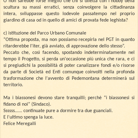
O non sarebbe forse meglio che chi si diletta con l'hobby della
scultura su massi erratici, senza coinvolgere la cittadinanza
intera, sviluppasse questo lodevole passatempo nel proprio
giardino di casa od in quello di amici di provata fede leghista?
c) istituzione del Parco Urbano Comunale
“Ottima proposta, ma non possiamo recepirla nel PGT in quanto
ritarderebbe l'iter, già avviato, di approvazione dello stesso”.
Peccato che, così facendo, spostando indeterminatamente nel
tempo il Progetto, si perda un'occasione più unica che rara, e ci
si pregiudichi la possibilità di poter canalizzare fondi e/o risorse
da parte di Società ed Enti comunque coinvolti nella profonda
trasformazione che l'avvento di Pedemontana determinerà sul
territorio.
Ma i biassonesi devono stare tranquilli; perchè “i biassonesi si
fidano di noi” (Sindaco).
Ssssss...... continuate pure a dormire tra due guanciali.
E l'ultimo spenga la luce.
Felice Meregalli