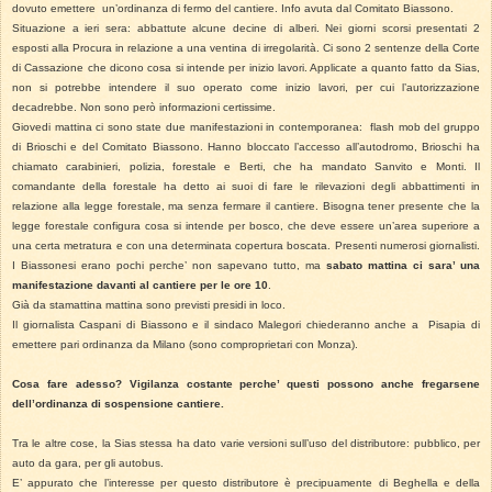
dovuto emettere un’ordinanza di fermo del cantiere. Info avuta dal Comitato Biassono.
Situazione a ieri sera: abbattute alcune decine di alberi. Nei giorni scorsi presentati 2
esposti alla Procura in relazione a una ventina di irregolarità. Ci sono 2 sentenze della Corte
di Cassazione che dicono cosa si intende per inizio lavori. Applicate a quanto fatto da Sias,
non si potrebbe intendere il suo operato come inizio lavori, per cui l’autorizzazione
decadrebbe. Non sono però informazioni certissime.
Giovedi mattina ci sono state due manifestazioni in contemporanea: flash mob del gruppo
di Brioschi e del Comitato Biassono. Hanno bloccato l’accesso all’autodromo, Brioschi ha
chiamato carabinieri, polizia, forestale e Berti, che ha mandato Sanvito e Monti. Il
comandante della forestale ha detto ai suoi di fare le rilevazioni degli abbattimenti in
relazione alla legge forestale, ma senza fermare il cantiere. Bisogna tener presente che la
legge forestale configura cosa si intende per bosco, che deve essere un’area superiore a
una certa metratura e con una determinata copertura boscata. Presenti numerosi giornalisti.
I Biassonesi erano pochi perche’ non sapevano tutto, ma
sabato mattina ci sara’ una
manifestazione davanti al cantiere per le ore 10
.
Già da stamattina mattina sono previsti presidi in loco.
Il giornalista Caspani di Biassono e il sindaco Malegori chiederanno anche a Pisapia di
emettere pari ordinanza da Milano (sono comproprietari con Monza).
Cosa fare adesso? Vigilanza costante perche’ questi possono anche fregarsene
dell’ordinanza di sospensione cantiere.
Tra le altre cose, la Sias stessa ha dato varie versioni sull’uso del distributore: pubblico, per
auto da gara, per gli autobus.
E’ appurato che l’interesse per questo distributore è precipuamente di Beghella e della