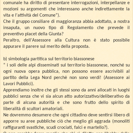
comunale ha diritto di presentare interrogazioni, interpellanze e
mozioni su argomenti che interessano anche indirettamente la
vita e l'attività del Comune”).
Che il gruppo consiliare di maggioranza abbia adottato, a nostra
insaputa, un nuovo tipo di Regolamento che prevede il
preventivo placet della Giunta?
Peraltro, dell'Assessore alla Cultura non è stato possibile
appurare il parere sul merito della proposta.
b) simbologia partitica sul territorio biassonese
“ i soli delle alpi disseminati sul territorio biassonese, nonché su
ogni nuova opera pubblica, non possono essere ascrivibili al
partito della Lega Nord perchè non sono verdi! (Assessore ai
Lavori Pubblici).
Apprendiamo inoltre che gli stessi sono da anni allocati in luoghi
pubblici senza che vi sia alcun atto autorizzativo/deliberativo da
parte di alcuna autorità e che sono frutto dello spirito di
liberalità di scultori amatoriali.
Ne dovremmo desumere che ogni cittadino deve sentirsi libero di
apporre su aree pubbliche ciò che meglio gli aggrada (monoliti
raffiguranti svastiche, scudi crociati, falci e martello?).