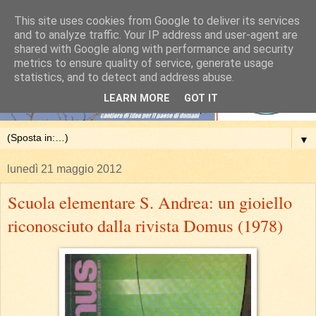
This site uses cookies from Google to deliver its services
and to analyze traffic. Your IP address and user-agent are
shared with Google along with performance and security
metrics to ensure quality of service, generate usage
statistics, and to detect and address abuse.
LEARN MORE
GOT IT
▼
lunedì 21 maggio 2012
Scuola elementare S. Andrea: un gioiello
riconosciuto dalla rivista Domus (1978)