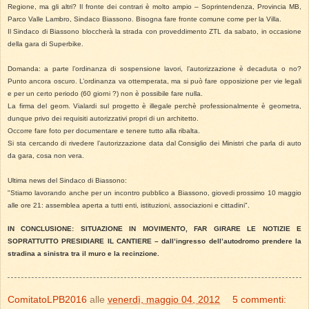
Regione, ma gli altri? Il fronte dei contrari è molto ampio – Soprintendenza, Provincia MB,
Parco Valle Lambro, Sindaco Biassono. Bisogna fare fronte comune come per la Villa.
Il Sindaco di Biassono bloccherà la strada con proveddimento ZTL da sabato, in occasione
della gara di Superbike.
Domanda: a parte l’ordinanza di sospensione lavori, l’autorizzazione è decaduta o no?
Punto ancora oscuro. L’ordinanza va ottemperata, ma si può fare opposizione per vie legali
e per un certo periodo (60 giorni ?) non è possibile fare nulla.
La firma del geom. Vialardi sul progetto è illegale perchè professionalmente è geometra,
dunque privo dei requisiti autorizzativi propri di un architetto.
Occorre fare foto per documentare e tenere tutto alla ribalta.
Si sta cercando di rivedere l’autorizzazione data dal Consiglio dei Ministri che parla di auto
da gara, cosa non vera.
Ultima news del Sindaco di Biassono:
"Stiamo lavorando anche per un incontro pubblico a Biassono, giovedi prossimo 10 maggio
alle ore 21: assemblea aperta a tutti enti, istituzioni, associazioni e cittadini".
IN CONCLUSIONE: SITUAZIONE IN MOVIMENTO, FAR GIRARE LE NOTIZIE E
SOPRATTUTTO PRESIDIARE IL CANTIERE – dall’ingresso dell’autodromo prendere la
stradina a sinistra tra il muro e la recinzione.
ComitatoLPB2016
alle
venerdì, maggio 04, 2012
5 commenti: