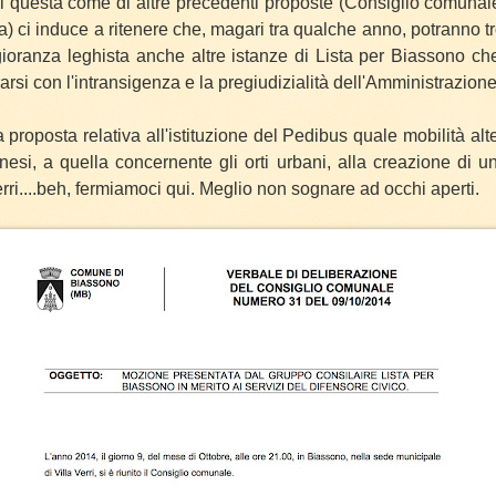
di questa come di altre precedenti proposte (Consiglio comunal
) ci induce a ritenere che, magari tra qualche anno, potranno t
ioranza leghista anche altre istanze di Lista per Biassono c
rsi con l'intransigenza e la pregiudizialità dell'Amministrazione
a proposta relativa all'istituzione del Pedibus quale mobilità alte
nesi, a quella concernente gli orti urbani, alla creazione di u
erri....beh, fermiamoci qui. Meglio non sognare ad occhi aperti.