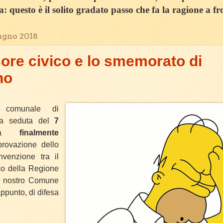
sa: questo è il solito gradato passo che fa la ragione a fr
ugno 2018
nsore civico e lo smemorato di
no
o comunale di
la seduta del
7
a
finalmente
pprovazione dello
venzione tra il
co della Regione
l nostro Comune
 appunto, di difesa