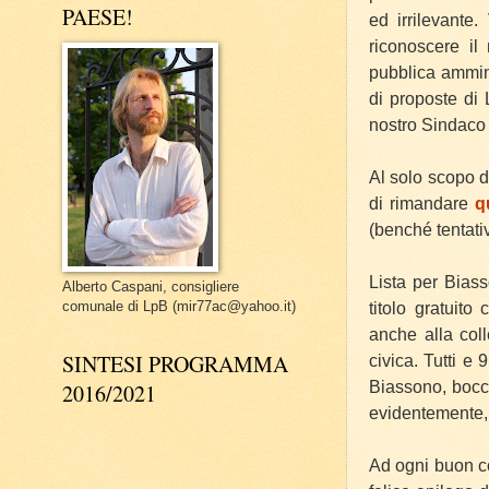
PAESE!
ed irrilevante.
riconoscere il 
pubblica ammin
di proposte di 
nostro Sindaco 
Al solo scopo d
di rimandare
q
(benché tentativ
Lista per Bias
Alberto Caspani, consigliere
comunale di LpB (mir77ac@yahoo.it)
titolo gratuit
anche alla coll
SINTESI PROGRAMMA
civica.
Tutti e 
Biassono, bocc
2016/2021
evidentemente, 
Ad ogni buon co