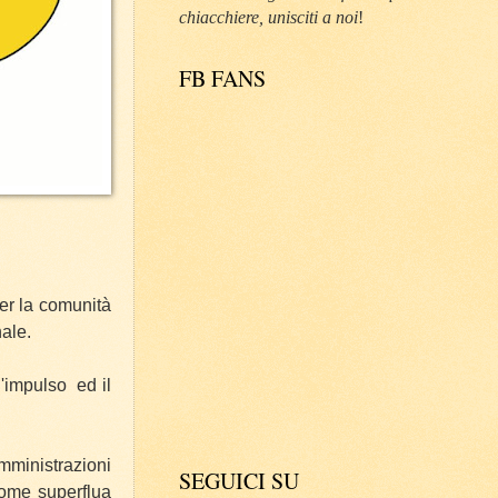
chiacchiere, unisciti a noi
!
FB FANS
per la comunità
ale.
l'impulso
ed il
mministrazioni
SEGUICI SU
come superflua