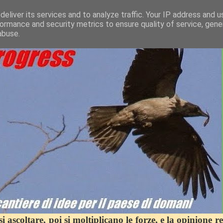
eliver its services and to analyze traffic. Your IP address and 
ormance and security metrics to ensure quality of service, gen
abuse.
 ascoltare, poi si moltiplicano le forze, e la opinione r