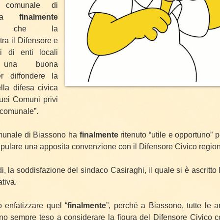
o comunale di
 ha
finalmente
uto che la
tra il Difensore e
i di enti locali
ce una buona
er diffondere la
la difesa civica
quei Comuni privi
a comunale”.
omunale di Biassono ha
finalmente
ritenuto “utile e opportuno” 
ipulare una apposita convenzione con il Difensore Civico region
i, la soddisfazione del sindaco Casiraghi, il quale si è ascritto 
ativa.
 enfatizzare quel “
finalmente
”, perché a Biassono, tutte le a
no sempre teso a considerare la figura del Difensore Civico 