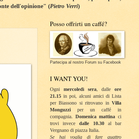
onte dell'opinione" (
Pietro Verri
)
Posso offrirti un caffé?
Partecipa al nostro Forum su Facebook
I WANT YOU!
Ogni
mercoledì sera
, dalle
ore
21.15
in poi, alcuni amici di Lista
per Biassono si ritrovano in
Villa
Monguzzi
per un caffé in
compagnia.
Domenica mattina
ci
trovi invece
dalle 10.30
al bar
Vergnano di piazza Italia.
Se hai voglia di fare quattro