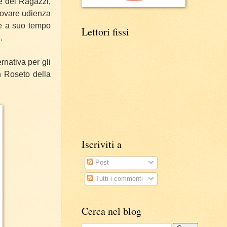
e dei Ragazzi,
rovare udienza
he a suo tempo
Lettori fissi
.
rnativa per gli
n Roseto della
Iscriviti a
Post
Tutti i commenti
Cerca nel blog