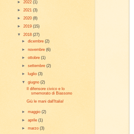
►
2022
(1)
►
2021
(3)
►
2020
(8)
►
2019
(15)
▼
2018
(27)
►
dicembre
(2)
►
novembre
(6)
►
ottobre
(1)
►
settembre
(2)
►
luglio
(3)
▼
giugno
(2)
Il difensore civico e lo
smemorato di Biassono
Giù le mani dall'Italia!
►
maggio
(2)
►
aprile
(1)
►
marzo
(3)