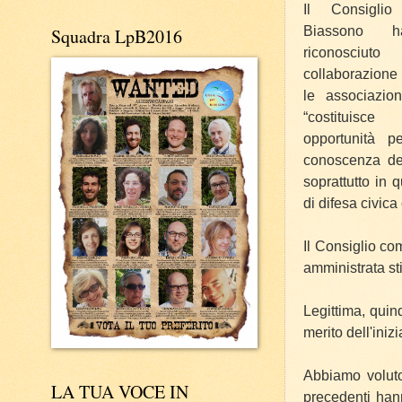
Il Consigli
Biassono
Squadra LpB2016
riconosci
collaborazione 
le associazion
“costituis
opportunità p
conoscenza del
soprattutto in 
di difesa civic
Il Consiglio c
amministrata st
Legittima, quind
merito dell'inizi
Abbiamo voluto
LA TUA VOCE IN
precedenti han