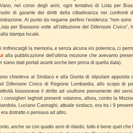
Vano, nel corso degli anni, ogni tentativo di Lista per Bia
ruolo di garante dei diritti della cittadinanza nei confronti d
istrazione. Al
punto da negarne perfino l'evidenza: “non son
Lista per Biassono volte all'istituzione del Difensore Civico”, h
alla stampa locale.
i rinfrescargli la memoria, e senza alcuna vis polemica, ci per
ui
alla pubblicazione dell'ultima mozione che avevamo prese
i siano stati portati avanti anche ben prima di quella data).
sono chiedeva al Sindaco e alla Giunta di stipulare apposita
o col Difensore Civico di Regione Lombardia, allo scopo di po
ettività biassonese il diritto ad usufruire pienamente dei servi
9 i consiglieri leghisti presenti votarono, allora, contro la Mozio
iandola. Luciano
Casiraghi, attuale sindaco, era tra i 9 present
era distratto o pensava ad altro.
nto, anche se con quatto anni di ritardo, tutto è bene quel che