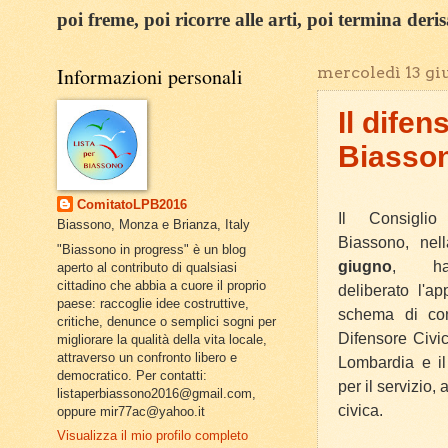
poi freme, poi ricorre alle arti, poi termina deri
Informazioni personali
mercoledì 13 gi
Il dife
Biasso
ComitatoLPB2016
Il Consigli
Biassono, Monza e Brianza, Italy
Biassono, nel
"Biassono in progress" è un blog
giugno
, h
aperto al contributo di qualsiasi
cittadino che abbia a cuore il proprio
deliberato l'a
paese: raccoglie idee costruttive,
schema di con
critiche, denunce o semplici sogni per
Difensore Civi
migliorare la qualità della vita locale,
attraverso un confronto libero e
Lombardia e i
democratico. Per contatti:
per il servizio,
listaperbiassono2016@gmail.com,
civica.
oppure mir77ac@yahoo.it
Visualizza il mio profilo completo