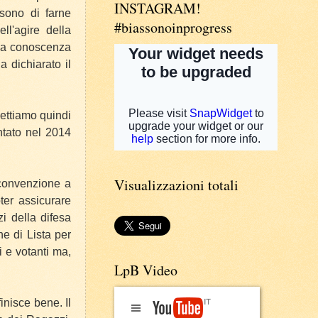
INSTAGRAM!
ssono di farne
#biassonoinprogress
ell'agire della
o a conoscenza
a dichiarato il
mettiamo quindi
ntato nel 2014
Visualizzazioni totali
 convenzione a
ter assicurare
zi della difesa
ne di Lista per
i e votanti ma,
LpB Video
 finisce bene.
Il