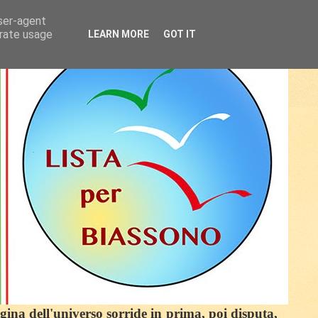
user-agent
erate usage
LEARN MORE
GOT IT
egina dell'universo sorride in prima, poi disputa,