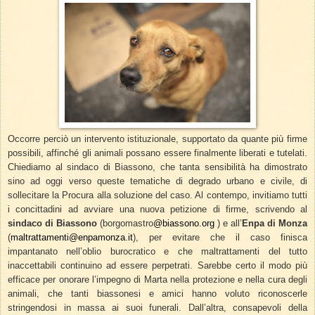
Occorre perciò un intervento istituzionale, supportato da quante più firme
possibili, affinché gli animali possano essere finalmente liberati e tutelati.
Chiediamo al sindaco di Biassono, che tanta sensibilità ha dimostrato
sino ad oggi verso queste tematiche di degrado urbano e civile, di
sollecitare la Procura alla soluzione del caso. Al contempo, invitiamo tutti
i concittadini ad avviare una nuova petizione di firme, scrivendo al
sindaco di Biassono
(borgomastro
@biassono.org
) e all’
Enpa di Monza
(
maltrattamenti@enpamonza.it
), per evitare che il caso finisca
impantanato nell’oblio burocratico e che maltrattamenti del tutto
inaccettabili continuino ad essere perpetrati. Sarebbe certo il modo più
efficace per onorare l’impegno di Marta nella protezione e nella cura degli
animali, che tanti biassonesi e amici hanno voluto riconoscerle
stringendosi in massa ai suoi funerali. Dall’altra, consapevoli della