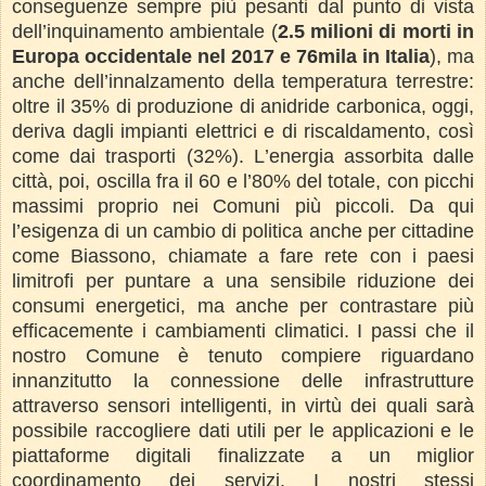
conseguenze sempre più pesanti dal punto di vista
dell’inquinamento ambientale (
2.5 milioni di morti in
Europa occidentale nel 2017 e 76mila in Italia
), ma
anche dell’innalzamento della temperatura terrestre:
oltre il 35% di produzione di anidride carbonica, oggi,
deriva dagli impianti elettrici e di riscaldamento, così
come dai trasporti (32%). L’energia assorbita dalle
città, poi, oscilla fra il 60 e l’80% del totale, con picchi
massimi proprio nei Comuni più piccoli. Da qui
l’esigenza di un cambio di politica anche per cittadine
come Biassono, chiamate a fare rete con i paesi
limitrofi per puntare a una sensibile riduzione dei
consumi energetici, ma anche per contrastare più
efficacemente i cambiamenti climatici. I passi che il
nostro Comune è tenuto compiere riguardano
innanzitutto la connessione delle infrastrutture
attraverso sensori intelligenti, in virtù dei quali sarà
possibile raccogliere dati utili per le applicazioni e le
piattaforme digitali finalizzate a un miglior
coordinamento dei servizi. I nostri stessi