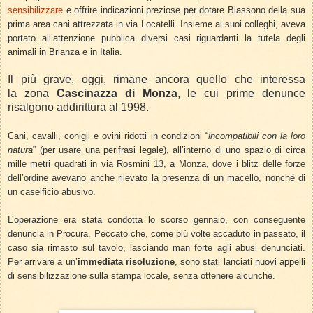
sensibilizzare
e offrire indicazioni preziose per dotare Biassono della sua
prima area cani attrezzata in via Locatelli. Insieme ai suoi colleghi, aveva
portato all’attenzione pubblica diversi casi riguardanti la tutela degli
animali in Brianza e in Italia.
Il più grave, oggi, rimane ancora quello che interessa
la
zona
Cascinazza di Monza
, le cui prime denunce
risalgono addirittura al 1998.
Cani, cavalli, conigli e ovini ridotti in condizioni “
incompatibili con la loro
natura
” (per usare una perifrasi legale), all’interno di uno spazio di circa
mille metri quadrati in via Rosmini 13, a Monza, dove i blitz delle forze
dell’ordine avevano anche rilevato la presenza di un macello, nonché di
un caseificio abusivo.
L’operazione era stata condotta lo scorso gennaio, con conseguente
denuncia in Procura. Peccato che, come più volte accaduto in passato, il
caso sia rimasto sul tavolo, lasciando man forte agli abusi denunciati.
Per arrivare a un’
immediata risoluzione
, sono stati lanciati nuovi appelli
di sensibilizzazione sulla stampa locale, senza ottenere alcunché.