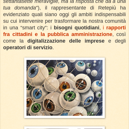
settantasette meraviglie, ma la risposta che dà a una
tua domanda
”), il rappresentante di Retepiù ha
evidenziato quali siano oggi gli ambiti indispensabili
su cui intervenire per trasformare la nostra comunità
in una “smart city”: i
bisogni quotidiani
,
i
rapporti
fra cittadini e la pubblica amministrazione
, così
come la
digitalizzazione delle imprese
e degli
operatori di servizio
.