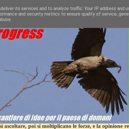
eliver its services and to analyze traffic. Your IP address and 
ormance and security metrics to ensure quality of service, gen
abuse.
 ascoltare, poi si moltiplicano le forze, e la opinione r