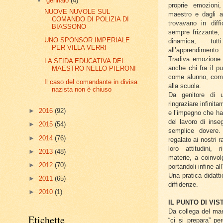
▼
gennaio
(4)
proprie emozioni,
NUOVE NUVOLE SUL
maestro e dagli a
COMANDO DI POLIZIA DI
trovavano in diff
BIASSONO
sempre frizzante, 
UNO SPONSOR IMPERIALE
dinamica, tutt
PER VILLA VERRI
all’apprendimento.
Tradiva emozione n
LA SFIDA EDUCATIVA DEL
anche chi fra il p
MAESTRO NELLO PIERONI
come alunno, come
Il caso del comandante in divisa
alla scuola.
nazista non è chiuso
Da genitore di
ringraziare infinit
►
2016
(92)
e l’impegno che ha
del lavoro di inse
►
2015
(54)
semplice dovere
►
2014
(76)
regalato ai nostri r
loro attitudini, 
►
2013
(48)
materie, a coinvolg
►
2012
(70)
portandoli infine a
Una pratica didatt
►
2011
(65)
diffidenze.
►
2010
(1)
IL PUNTO DI VIS
Da collega del mae
Etichette
“ci si prepara” pe