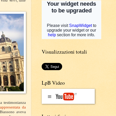
lla Verri, tutte
Visualizzazioni totali
LpB Video
sa testimonianza
rappresentata da
r Biassono aveva