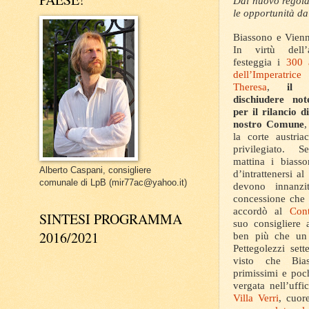
Dal nuovo regolam
le opportunità d
Biassono e Vienn
In virtù dell’
festeggia i
300 
dell’Imperatric
Theresa
,
il 
dischiudere not
per il rilancio d
nostro Comune
,
la corte austri
privilegiato. 
mattina i biass
Alberto Caspani, consigliere
d’intrattenersi al
comunale di LpB (mir77ac@yahoo.it)
devono innanzit
concessione che 
accordò al
Cont
SINTESI PROGRAMMA
suo consigliere 
2016/2021
ben più che un 
Pettegolezzi sett
visto che Bia
primissimi e poc
vergata nell’uffi
Villa Verri
, cuor