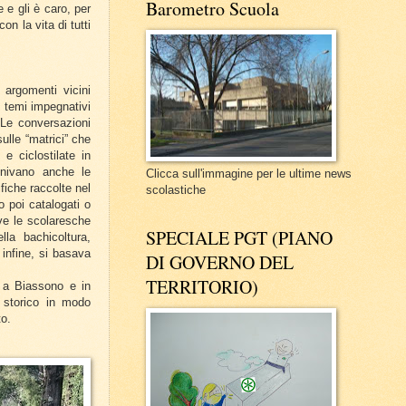
Barometro Scuola
e gli è caro, per
n la vita di tutti
 argomenti vicini
 temi impegnativi
 Le conversazioni
ulle “matrici” che
e ciclostilate in
finivano anche le
Clicca sull'immagine per le ultime news
fiche raccolte nel
scolastiche
o poi catalogati o
ove le scolaresche
SPECIALE PGT (PIANO
la bachicoltura,
 infine, si basava
DI GOVERNO DEL
TERRITORIO)
a a Biassono e in
 storico in modo
to.