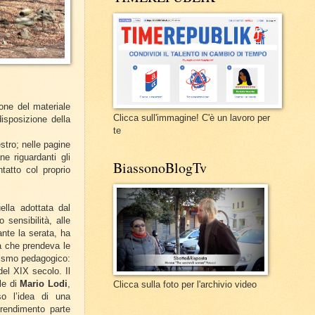
ione del materiale
Clicca sull'immagine! C'è un lavoro per
isposizione della
te
estro; nelle pagine
ne riguardanti gli
BiassonoBlogTv
tatto col proprio
ella adottata dal
 sensibilità, alle
ante la serata, ha
va che prendeva le
ivismo pedagogico:
el XIX secolo. Il
le di
Mario Lodi
,
Clicca sulla foto per l'archivio video
so l’idea di una
prendimento parte