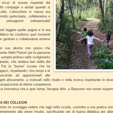
 sicuri di essere rispettati dal
ltri compagni e aiutati quando si
icoltà. L’atmosfera in classe era
molto partecipata, collaborativa e
i presupposti indispensabili
el leggere quelle pagine e lo era
ubblico ha condiviso quei momenti
 genitore o collaboratore esterno
 un suo alunno non posso che
amente Nello Pieroni per la passione
 sempre profuso nello svolgimento
gnante, che andava ben aldilà del
. Per la “buona” scuola che ha
agazzi, rispettando i loro tempi e le
riuscendo ad appassionarli alle
erli attivamente, a motivarli nello studio e nella ricerca rispettando le dive
ll’acquisizione di ottime competenze.
ica innovativa che a quei tempi, bisogna dirlo, a Biassono non venne risparm
TA DEI COLLEGHI
stro mi scoraggia vedere che oggi nella scuola, costretta a una pratica se
rennemente alla prove Invalsi, sacrificando ore di buona didattica per alle