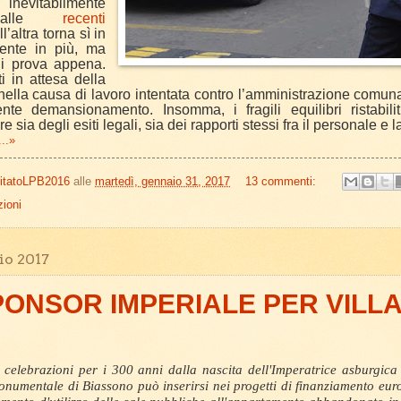
evitabilmente
 dalle
recenti
ll’altra torna sì in
gente in più, ma
i prova appena.
ti in attesa della
ella causa di lavoro intentata contro l’amministrazione comuna
nte demansionamento. Insomma, i fragili equilibri ristabil
e sia degli esiti legali, sia dei rapporti stessi fra il personale e 
..»
itatoLPB2016
alle
martedì, gennaio 31, 2017
13 commenti:
ioni
io 2017
ONSOR IMPERIALE PER VILL
e celebrazioni per i 300 anni dalla nascita dell'Imperatrice asburgic
onumentale di Biassono può inserirsi nei progetti di finanziamento euro