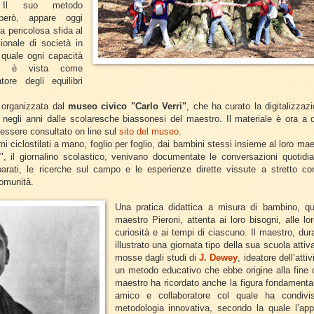
. Il suo metodo
 però, appare oggi
na pericolosa sfida al
ionale di società in
 quale ogni capacità
oma è vista come
tore degli equilibri
a organizzata dal
museo civico "Carlo Verri"
, che ha curato la digitalizzaz
 negli anni dalle scolaresche biassonesi del maestro. Il materiale è ora a d
 essere consultato on line sul
sito del museo
.
umi ciclostilati a mano, foglio per foglio, dai bambini stessi insieme al loro ma
", il giornalino scolastico,
venivano documentate l
e conversazioni quotidia
arati, le ricerche sul campo e le esperienze dirette vissute a stretto con
 comunità.
Una pratica didattica a misura di bambino, qu
maestro Pieroni, attenta ai loro bisogni, alle loro
curiosità e ai tempi di ciascuno. Il maestro, dur
illustrato una giornata tipo della sua scuola atti
mosse dagli studi di
J. Dewey
, ideatore dell’att
un metodo educativo che ebbe origine alla fine d
maestro ha ricordato anche la figura fondamenta
amico e collaboratore col quale ha condivi
metodologia innovativa, secondo la quale l’ap