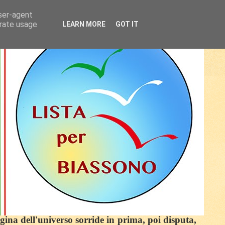
user-agent
erate usage
LEARN MORE
GOT IT
egina dell'universo sorride in prima, poi disputa,