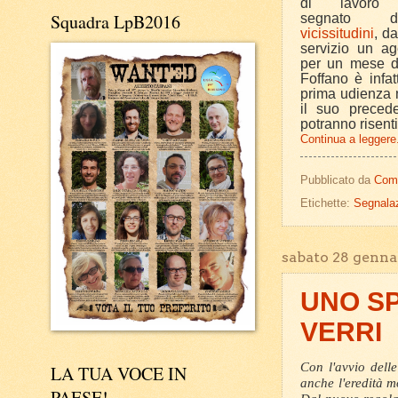
di lavoro in
Squadra LpB2016
segnato
vicissitudini
, da
servizio un a
per un mese d
Foffano è infat
prima udienza n
il suo precede
potranno risentir
Continua a leggere.
Pubblicato da
Com
Etichette:
Segnalaz
sabato 28 genna
UNO SP
VERRI
Con l'avvio dell
LA TUA VOCE IN
anche l'eredità m
PAESE!