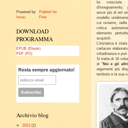
lui cresciute
d'insegnamento,
Powered by
Publish for
ancor più di ieri u
Issuu
Free
modello unidimens
cui viviamo, nella
critica auton
DOWNLOAD
elemento perturba
PROGRAMMA
acquisiti.
L’iniziativa è stat
EPUB (Ebook)
cartaceo elaborato
PDF (PC)
cittadinanza e può
Si tratta di 16 vol
di "
Noi e gli altri
argomenti più disp
Resta sempre aggiornato!
territorio e la sua
Archivio blog
►
2022
(1)