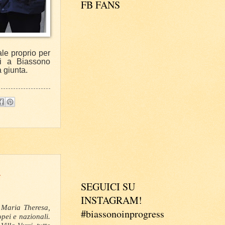
FB FANS
le proprio per
iti a Biassono
la giunta.
A
SEGUICI SU
INSTAGRAM!
a Maria Theresa,
#biassonoinprogress
pei e nazionali.