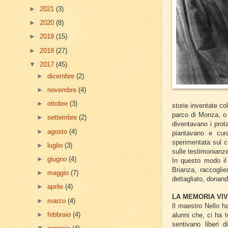
►
2021
(3)
►
2020
(8)
►
2019
(15)
►
2018
(27)
▼
2017
(45)
►
dicembre
(2)
►
novembre
(4)
►
ottobre
(3)
storie inventate co
parco di Monza, o p
►
settembre
(2)
diventavano i prota
►
agosto
(4)
piantavano e cura
sperimentata sul c
►
luglio
(3)
sulle testimonianze
►
giugno
(4)
In questo modo il
Brianza, raccogli
►
maggio
(7)
dettagliato, donand
►
aprile
(4)
LA MEMORIA VI
►
marzo
(4)
Il maestro Nello ha
►
febbraio
(4)
alunni che, ci ha t
sentivano liberi 