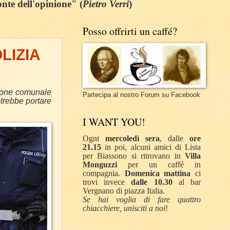
onte dell'opinione" (
Pietro Verri
)
Posso offrirti un caffé?
LIZIA
azione comunale
Partecipa al nostro Forum su Facebook
otrebbe portare
I WANT YOU!
Ogni
mercoledì sera
, dalle
ore
21.15
in poi, alcuni amici di Lista
per Biassono si ritrovano in
Villa
Monguzzi
per un caffé in
compagnia.
Domenica mattina
ci
trovi invece
dalle 10.30
al bar
Vergnano di piazza Italia.
Se hai voglia di fare quattro
chiacchiere, unisciti a noi
!