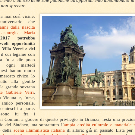
ento d'utilizzo delle sale pubbliche all'appartamento abbandonato in Vi
a non sprecare.
a mai così vicine.
anniversario che
anni dalla nascita
e asburgica Maria
2017 potrebbe
evoli opportunità
i Villa Verri e del
 il cui legame con
aca fu a dir poco
Se ogni martedì
onesi hanno modo
 mercato civico, lo
utto alla gentile
la grande sovrana
e Gabriele Verri
,
a Vienna e, forse,
amico personale.
ecenteschi a parte,
ssono fu fra i
hi Comuni a godere di questo privilegio in Brianza, resta una prezio
cio del Sindaco, ma soprattutto l’
ampia eredità culturale e materiale 
e della
scena illuministica italiana
di allora: già in passato Lista pe