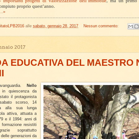
 importanti progetti di valorizzazione dell’immobile
, ma un primo 
compiuto proprio quest’anno.
..»
itatoLPB2016
alle
sabato, gennaio 28, 2017
Nessun commento:
nnaio 2017
DA EDUCATIVA DEL MAESTRO
I
avanguardia.
Nello
 in quiescenza da
stato il protagonista
 sabato scorso, 14
ta alla sua lunga
la attiva, attuata a
79 e il 1994: anni di
formazione resistiti
azie soprattutto
 delle generazioni da