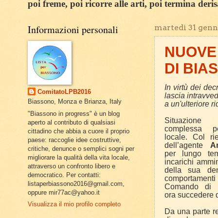
poi freme, poi ricorre alle arti, poi termina deri
Informazioni personali
martedì 31 genn
NUOVE 
DI BIA
In virtù dei de
ComitatoLPB2016
lascia intravve
Biassono, Monza e Brianza, Italy
a un'ulteriore ri
"Biassono in progress" è un blog
Situazione
aperto al contributo di qualsiasi
complessa p
cittadino che abbia a cuore il proprio
locale.
Col rie
paese: raccoglie idee costruttive,
dell’agente
A
critiche, denunce o semplici sogni per
per lungo tem
migliorare la qualità della vita locale,
incarichi ammin
attraverso un confronto libero e
della sua de
democratico. Per contatti:
comportamenti 
listaperbiassono2016@gmail.com,
Comando di B
oppure mir77ac@yahoo.it
ora succedere d
Visualizza il mio profilo completo
Da una parte r