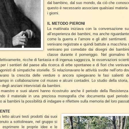
dal bambino, dal suo mondo, da ciò che conosce 
questo è necessario associare qualsiasi materia co
i giorni.
IL METODO PIERONI
La mattinata iniziava con la conversazione su
all’esperienza dei bambini, ma anche riguardante
come la guerra e l’amore e gli altri sentimenti.
venivano registrate e quindi battute a macchina s
venivano poi corredate dai disegni dei bambini 
classe durante il pomeriggio. Nel giornalino 
llettivamente, ricche di fantasia e di ingenua saggezza, le osservazioni scienti
er i sentieri del paese alla ricerca di erbe spontanee e di fiori che venivan
gonisti di simpatiche storielle. Si relazionavano le attività svolte nell’orto d
vano la crescita delle verdure o ancora spiegavano le fasi salienti del
ampo in collaborazione col museo e alcuni contadini. Lo studio della storia,
 degli anziani intervistati da bambini.
 maestro e suoi alunni hanno ricostruito anche il periodo della Resistenz
endo il materiale in una preziosa monografia che documenta quel periodo
o ai bambini la possibilità di indagare e riflettere sulla memoria del loro passa
VENTE
 letto alcuni testi prodotti dai suoi
enuto a sottolineare, nel gruppo si
di esprimere le proprie idee e le