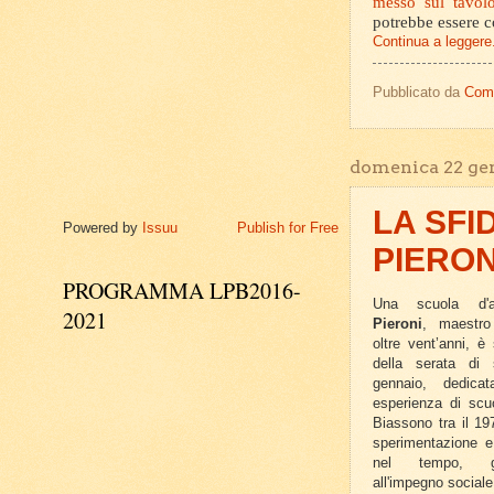
messo sul tavolo
potrebbe essere 
Continua a leggere.
Pubblicato da
Com
domenica 22 ge
LA SFI
Powered by
Issuu
Publish for Free
PIERON
PROGRAMMA LPB2016-
Una scuola d'
2021
Pieroni
, maestro
oltre vent’anni, è 
della serata di
gennaio, dedica
esperienza di scuo
Biassono tra il 19
sperimentazione e 
nel tempo, gr
all'impegno sociale