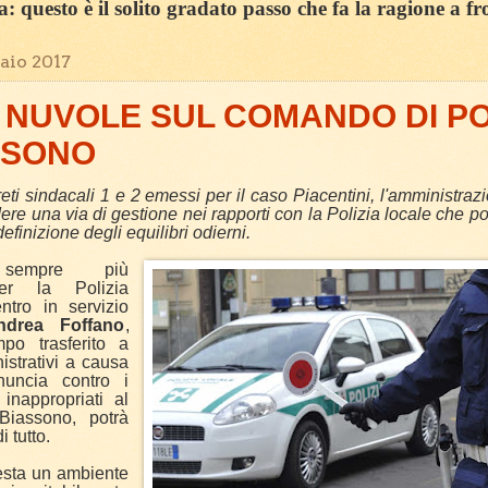
sa: questo è il solito gradato passo che fa la ragione a fr
aio 2017
NUVOLE SUL COMANDO DI PO
SSONO
creti sindacali 1 e 2 emessi per il caso Piacentini, l'amministr
dere una via di gestione nei rapporti con la Polizia locale che p
definizione degli equilibri odierni.
 sempre più
er la Polizia
ntro in servizio
ndrea Foffano
,
po trasferito a
istrativi a causa
nuncia contro i
inappropriati al
iassono, potrà
i tutto.
esta un ambiente