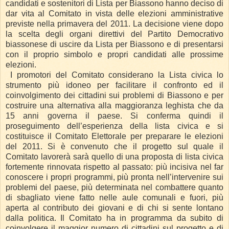
candidati e sostenitori di Lista per Biassono hanno deciso di
dar vita al Comitato in vista delle elezioni amministrative
previste nella primavera del 2011. La decisione viene dopo
la scelta degli organi direttivi del Partito Democrativo
biassonese di uscire da Lista per Biassono e di presentarsi
con il proprio simbolo e propri candidati alle prossime
elezioni.
I promotori del Comitato considerano la Lista civica lo
strumento più idoneo per facilitare il confronto ed il
coinvolgimento dei cittadini sui problemi di Biassono e per
costruire una alternativa alla maggioranza leghista che da
15 anni governa il paese. Si conferma quindi il
proseguimento dell’esperienza della lista civica e si
costituisce il Comitato Elettorale per preparare le elezioni
del 2011. Si è convenuto che il progetto sul quale il
Comitato lavorerà sarà quello di una proposta di lista civica
fortemente rinnovata rispetto al passato: più incisiva nel far
conoscere i propri programmi, più pronta nell’intervenire sui
problemi del paese, più determinata nel combattere quanto
di sbagliato viene fatto nelle aule comunali e fuori, più
aperta al contributo dei giovani e di chi si sente lontano
dalla politica. Il Comitato ha in programma da subito di
coinvolgere il maggior numero di cittadini sul progetto e di