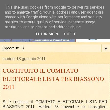
This site uses cookies from Google to deliver its services
and to analyze traffic. Your IP address and user-agent are
shared with Google along with performance and security
metrics to ensure quality of service, generate usage
statistics, and to detect and address abuse.
LEARN MORE
GOT IT
▼
martedì 18 gennaio 2011
COSTITUITO IL COMITATO
ELETTORALE LISTA PER BIASSONO
2011
Si è costituito il COMITATO ELETTORALE LISTA PER
BIASSONO 2011. Martedì 23 novembre ex consiglieri,