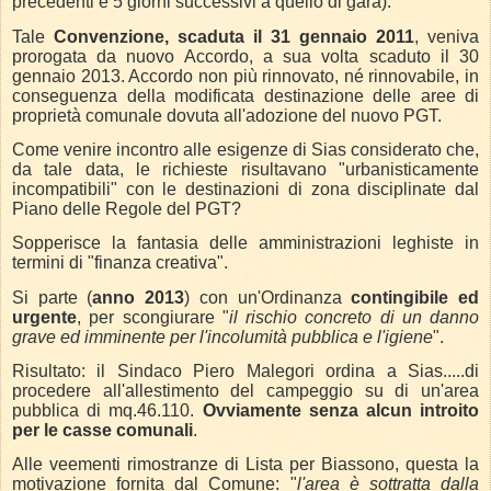
precedenti e 5 giorni successivi a quello di gara).
Tale
Convenzione, scaduta il 31 gennaio 2011
, veniva
prorogata da nuovo Accordo, a sua volta scaduto il 30
gennaio 2013. Accordo non più rinnovato, né rinnovabile, in
conseguenza della modificata destinazione delle aree di
proprietà comunale dovuta all'adozione del nuovo PGT.
Come venire incontro alle esigenze di Sias considerato che,
da tale data, le richieste risultavano "urbanisticamente
incompatibili" con le destinazioni di zona disciplinate dal
Piano delle Regole del PGT?
Sopperisce la fantasia delle amministrazioni leghiste in
termini di "finanza creativa".
Si parte (
anno 2013
) con un'Ordinanza
contingibile ed
urgente
, per scongiurare "
il rischio concreto di un danno
grave ed imminente per l'incolumità pubblica e l'igiene
".
Risultato: il Sindaco Piero Malegori ordina a Sias.....di
procedere all'allestimento del campeggio su di un'area
pubblica di mq.46.110.
Ovviamente senza alcun introito
per le casse comunali
.
Alle veementi rimostranze di Lista per Biassono, questa la
motivazione fornita dal Comune: "
l'area è sottratta dalla