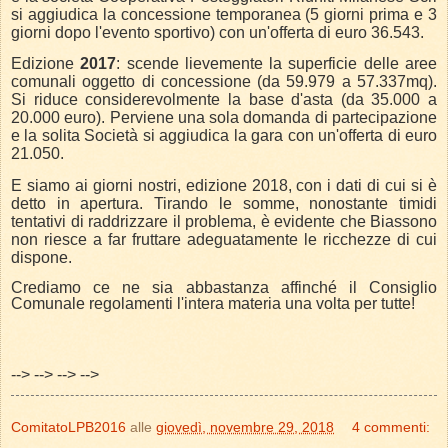
si aggiudica la concessione temporanea (5 giorni prima e 3
giorni dopo l'evento sportivo) con un'offerta di euro 36.543.
Edizione
2017
: scende lievemente la superficie delle aree
comunali oggetto di concessione (da 59.979 a 57.337mq).
Si riduce considerevolmente la base d'asta (da 35.000 a
20.000 euro). Perviene una sola domanda di partecipazione
e la solita Società si aggiudica la gara con un'offerta di euro
21.050.
E siamo ai giorni nostri, edizione 2018, con i dati di cui si è
detto in apertura. Tirando le somme, nonostante timidi
tentativi di raddrizzare il problema, è evidente che Biassono
non riesce a far fruttare adeguatamente le ricchezze di cui
dispone.
Crediamo ce ne sia abbastanza affinché il Consiglio
Comunale regolamenti l'intera
materia una volta per tutte!
-->
-->
-->
-->
ComitatoLPB2016
alle
giovedì, novembre 29, 2018
4 commenti: