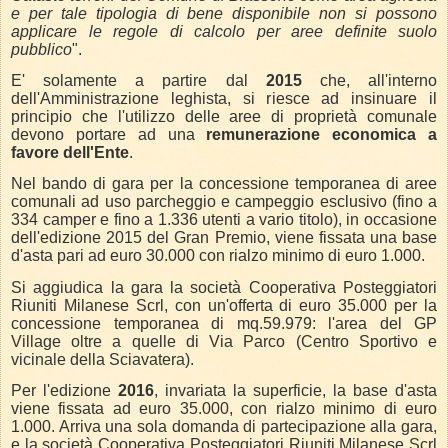
e per tale tipologia di bene disponibile non si possono
applicare le regole di calcolo per aree definite suolo
pubblico
".
E' solamente a partire dal
2015
che, all'interno
dell'Amministrazione leghista, si riesce ad insinuare il
principio che l'utilizzo delle aree di proprietà comunale
devono portare ad una
remunerazione economica a
favore dell'Ente
.
Nel bando di gara per la concessione temporanea di aree
comunali ad uso parcheggio e campeggio esclusivo (fino a
334 camper e fino a 1.336 utenti a vario titolo), in occasione
dell'edizione 2015 del Gran Premio, viene fissata una base
d'asta pari ad euro 30.000 con rialzo minimo di euro 1.000.
Si aggiudica la gara la società Cooperativa Posteggiatori
Riuniti Milanese Scrl, con un'offerta di euro 35.000 per la
concessione temporanea di mq.59.979: l'area del GP
Village oltre a quelle di Via Parco (Centro Sportivo e
vicinale della Sciavatera).
Per l'edizione
2016
, invariata la superficie, la base d'asta
viene fissata ad euro 35.000, con rialzo minimo di euro
1.000. Arriva una sola domanda di partecipazione alla gara,
e la società Cooperativa Posteggiatori Riuniti Milanese Scrl