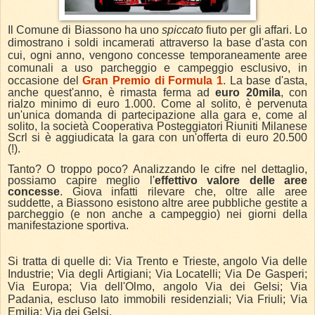
Il Comune di Biassono ha uno
spiccato
fiuto per gli affari. Lo
dimostrano i soldi incamerati attraverso la base d'asta con
cui, ogni anno, vengono concesse temporaneamente aree
comunali a uso parcheggio e campeggio esclusivo, in
occasione del
Gran Premio di Formula 1
.
La base d'asta,
anche quest'anno, è rimasta ferma ad
euro 20mila
, con
rialzo minimo di euro 1.000. Come a
l solito, è pervenuta
un'unica domanda di partecipazione alla gara e, come al
solito, la società Cooperativa Posteggiatori Riuniti Milanese
Scrl si è aggiudicata la gara con un'offerta di euro 20.500
(!).
Tanto? O troppo poco? Analizzando le cifre nel dettaglio,
possiamo capire meglio l'
effettivo valore delle aree
concesse
.
Giova infatti rilevare che, oltre alle aree
suddette, a Biassono esistono altre aree pubbliche gestite a
parcheggio (e non anche a campeggio) nei giorni della
manifestazione sportiva.
Si tratta di quelle di: Via Trento e Trieste, angolo Via delle
Industrie; Via degli Artigiani; Via Locatelli; Via De Gasperi;
Via Europa; Via dell'Olmo, angolo Via dei Gelsi; Via
Padania, escluso lato immobili residenziali; Via Friuli; Via
Emilia; Via dei Gelsi.