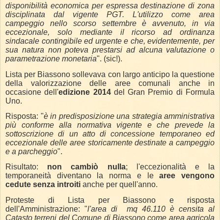
disponibilità economica per espressa destinazione di zona
disciplinata dal vigente PGT. L'utilizzo come area
campeggio nello scorso settembre è avvenuto, in via
eccezionale, solo mediante il ricorso ad ordinanza
sindacale contingibile ed urgente e che, evidentemente, per
sua natura non poteva prestarsi ad alcuna valutazione o
parametrazione monetaria
". (sic!).
Lista per Biassono sollevava con largo anticipo la questione
della valorizzazione delle aree comunali anche in
occasione dell'
edizione 2014
del Gran Premio di Formula
Uno.
Risposta: "
è in predisposizione una strategia amministrativa
più conforme alla normativa vigente e che prevede la
sottoscrizione di un atto di concessione temporaneo ed
eccezionale delle aree storicamente destinate a campeggio
e a parcheggio
".
Risultato:
non cambiò nulla
; l'eccezionalità e la
temporaneità diventano la norma e le
aree vengono
cedute senza introiti
anche per quell'anno.
Proteste di Lista per Biassono e risposta
dell'Amministrazione: "
l'area di
mq 46.110 è censita al
Catasto terreni del Comune di Biassono come area agricola