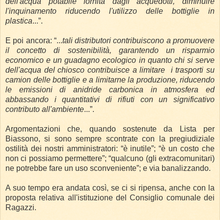
dell'acqua potabile fornita dagli acquedotti, diminuire
l'inquinamento riducendo l'utilizzo delle bottiglie in
plastica
...”.
E poi ancora: “...
tali distributori contribuiscono a promuovere
il concetto di sostenibilità, garantendo un risparmio
economico e un guadagno ecologico in quanto chi si serve
dell'acqua del chiosco contribuisce a limitare
i trasporti su
camion delle bottiglie e a limitarne la produzione, riducendo
le emissioni di anidride carbonica in atmosfera ed
abbassando i quantitativi di rifiuti con un significativo
contributo all'ambiente
...”.
Argomentazioni che, quando sostenute da Lista per
Biassono, si sono sempre scontrate con la pregiudiziale
ostilità dei nostri amministratori: “è inutile”; “è un costo che
non ci possiamo permettere”; “qualcuno (gli extracomunitari)
ne potrebbe fare un uso sconveniente”; e via banalizzando.
A suo tempo era andata così, se ci si ripensa, anche con la
proposta relativa all'istituzione del Consiglio comunale dei
Ragazzi.