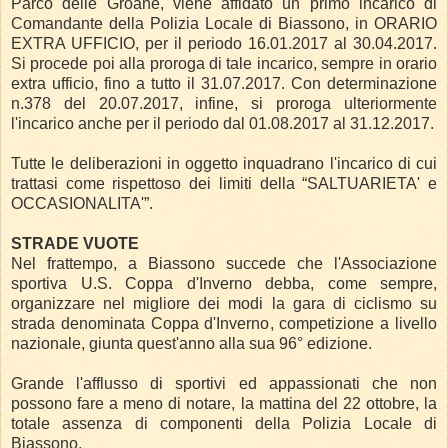
Parco delle Groane, viene affidato un primo incarico di
Comandante della Polizia Locale di Biassono, in ORARIO
EXTRA UFFICIO, per il periodo 16.01.2017 al 30.04.2017.
Si procede poi alla proroga di tale incarico, sempre in orario
extra ufficio, fino a tutto il 31.07.2017. Con determinazione
n.378 del 20.07.2017, infine, si proroga ulteriormente
l'incarico anche per il periodo dal 01.08.2017 al 31.12.2017.
Tutte le deliberazioni in oggetto inquadrano l'incarico di cui
trattasi come rispettoso dei limiti della “SALTUARIETA' e
OCCASIONALITA'”.
STRADE VUOTE
Nel frattempo, a Biassono succede che l'Associazione
sportiva U.S. Coppa d'Inverno debba, come sempre,
organizzare nel migliore dei modi la gara di ciclismo su
strada denominata Coppa d'Inverno, competizione a livello
nazionale, giunta quest'anno alla sua 96° edizione.
Grande l'afflusso di sportivi ed appassionati che non
possono fare a meno di notare, la mattina del 22 ottobre, la
totale assenza di componenti della Polizia Locale di
Biassono.