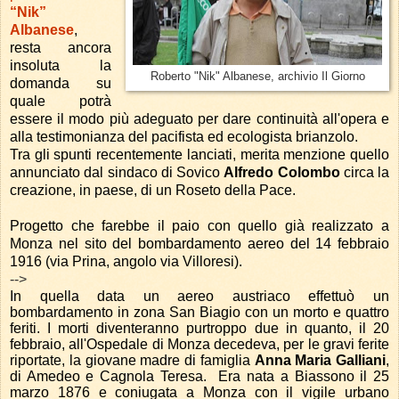
“Nik”
Albanese
,
resta ancora
insoluta la
Roberto "Nik" Albanese, archivio Il Giorno
domanda su
quale potrà
essere il modo più adeguato per dare continuità all'opera e
alla testimonianza del pacifista ed ecologista brianzolo.
Tra gli spunti recentemente lanciati, merita menzione quello
annunciato dal sindaco di Sovico
Alfredo Colombo
circa la
creazione, in paese, di un Roseto della Pace.
Progetto che farebbe il paio con quello già realizzato a
Monza nel sito del bombardamento aereo del 14 febbraio
1916 (via Prina, angolo via Villoresi).
-->
In quella data un aereo austriaco effettuò un
bombardamento in zona San Biagio con un morto e quattro
feriti. I morti diventeranno purtroppo due in quanto, il 20
febbraio, all'Ospedale di Monza decedeva, per le gravi ferite
riportate, la giovane madre di famiglia
Anna Maria Galliani
,
di Amedeo e Cagnola Teresa.
Era nata a Biassono il 25
marzo 1876 e coniugata a Monza con il vigile urbano