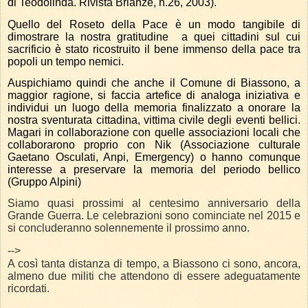
di Teodolinda. Rivista Brianze, n.26, 2003).
Quello del Roseto della Pace è un modo tangibile di
dimostrare la nostra gratitudine
a quei cittadini sul cui
sacrificio è stato ricostruito il bene immenso della pace tra
popoli un tempo nemici.
Auspichiamo quindi che anche il Comune di Biassono, a
maggior ragione, si faccia artefice di analoga iniziativa e
individui un luogo della memoria finalizzato a onorare la
nostra sventurata cittadina, vittima civile degli eventi bellici.
Magari in collaborazione con quelle associazioni locali che
collaborarono proprio con Nik (Associazione culturale
Gaetano Osculati, Anpi, Emergency) o hanno comunque
interesse a preservare la memoria del periodo bellico
(Gruppo Alpini)
Siamo quasi prossimi al centesimo anniversario della
Grande Guerra. Le celebrazioni sono cominciate nel 2015 e
si concluderanno solennemente il prossimo anno.
-->
A così tanta distanza di tempo, a Biassono ci sono, ancora,
almeno due militi che attendono di essere adeguatamente
ricordati.