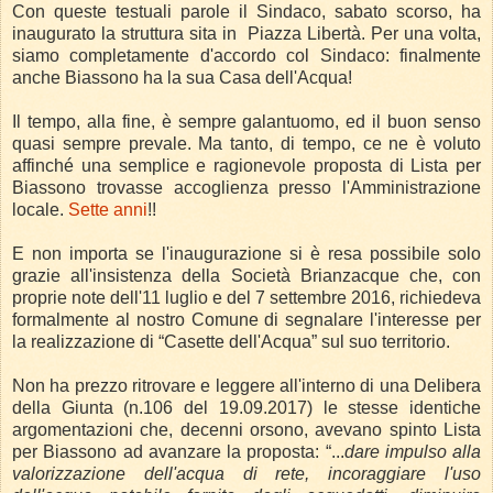
Con queste testuali parole il Sindaco, sabato scorso, ha
inaugurato la struttura sita in
Piazza Libertà.
Per una volta,
siamo completamente d'accordo col Sindaco: finalmente
anche Biassono ha la sua Casa dell'Acqua!
Il tempo, alla fine, è sempre galantuomo, ed il buon senso
quasi sempre prevale.
Ma tanto, di tempo, ce ne è voluto
affinché una semplice e ragionevole proposta di Lista per
Biassono trovasse accoglienza presso l'Amministrazione
locale.
Sette anni
!!
E non importa se l'inaugurazione si è resa possibile solo
grazie all'insistenza della Società Brianzacque che, con
proprie note dell'11 luglio e del 7 settembre 2016, richiedeva
formalmente al nostro Comune di segnalare l'interesse per
la realizzazione di “Casette dell'Acqua” sul suo territorio.
Non ha prezzo ritrovare e leggere all'interno di una Delibera
della Giunta (n.106 del 19.09.2017) le stesse identiche
argomentazioni che, decenni orsono, avevano spinto Lista
per Biassono ad avanzare la proposta: “...
dare impulso alla
valorizzazione dell'acqua di rete, incoraggiare l'uso