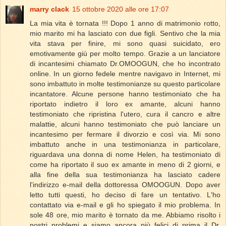
marry clack
15 ottobre 2020 alle ore 17:07
La mia vita è tornata !!! Dopo 1 anno di matrimonio rotto,
mio ​​marito mi ha lasciato con due figli. Sentivo che la mia
vita stava per finire, mi sono quasi suicidato, ero
emotivamente giù per molto tempo. Grazie a un lanciatore
di incantesimi chiamato Dr.OMOOGUN, che ho incontrato
online. In un giorno fedele mentre navigavo in Internet, mi
sono imbattuto in molte testimonianze su questo particolare
incantatore. Alcune persone hanno testimoniato che ha
riportato indietro il loro ex amante, alcuni hanno
testimoniato che ripristina l'utero, cura il cancro e altre
malattie, alcuni hanno testimoniato che può lanciare un
incantesimo per fermare il divorzio e così via. Mi sono
imbattuto anche in una testimonianza in particolare,
riguardava una donna di nome Helen, ha testimoniato di
come ha riportato il suo ex amante in meno di 2 giorni, e
alla fine della sua testimonianza ha lasciato cadere
l'indirizzo e-mail della dottoressa OMOOGUN. Dopo aver
letto tutti questi, ho deciso di fare un tentativo. L'ho
contattato via e-mail e gli ho spiegato il mio problema. In
sole 48 ore, mio ​​marito è tornato da me. Abbiamo risolto i
nostri problemi e siamo ancora più felici di prima il Dr.