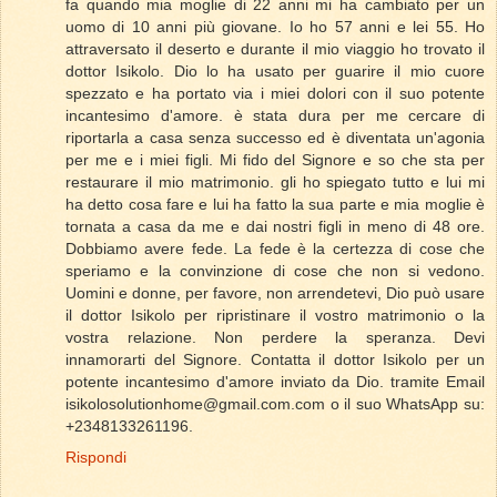
fa quando mia moglie di 22 anni mi ha cambiato per un
uomo di 10 anni più giovane. Io ho 57 anni e lei 55. Ho
attraversato il deserto e durante il mio viaggio ho trovato il
dottor Isikolo. Dio lo ha usato per guarire il mio cuore
spezzato e ha portato via i miei dolori con il suo potente
incantesimo d'amore. è stata dura per me cercare di
riportarla a casa senza successo ed è diventata un'agonia
per me e i miei figli. Mi fido del Signore e so che sta per
restaurare il mio matrimonio. gli ho spiegato tutto e lui mi
ha detto cosa fare e lui ha fatto la sua parte e mia moglie è
tornata a casa da me e dai nostri figli in meno di 48 ore.
Dobbiamo avere fede. La fede è la certezza di cose che
speriamo e la convinzione di cose che non si vedono.
Uomini e donne, per favore, non arrendetevi, Dio può usare
il dottor Isikolo per ripristinare il vostro matrimonio o la
vostra relazione. Non perdere la speranza. Devi
innamorarti del Signore. Contatta il dottor Isikolo per un
potente incantesimo d'amore inviato da Dio. tramite Email
isikolosolutionhome@gmail.com.com o il suo WhatsApp su:
+2348133261196.
Rispondi