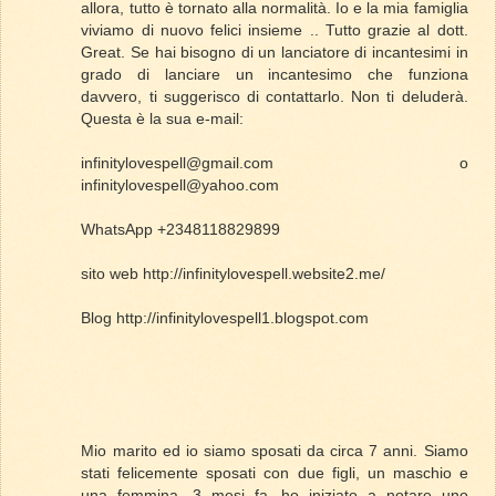
allora, tutto è tornato alla normalità. Io e la mia famiglia
viviamo di nuovo felici insieme .. Tutto grazie al dott.
Great. Se hai bisogno di un lanciatore di incantesimi in
grado di lanciare un incantesimo che funziona
davvero, ti suggerisco di contattarlo. Non ti deluderà.
Questa è la sua e-mail:
infinitylovespell@gmail.com o
infinitylovespell@yahoo.com
WhatsApp +2348118829899
sito web http://infinitylovespell.website2.me/
Blog http://infinitylovespell1.blogspot.com
Mio marito ed io siamo sposati da circa 7 anni. Siamo
stati felicemente sposati con due figli, un maschio e
una femmina. 3 mesi fa, ho iniziato a notare uno