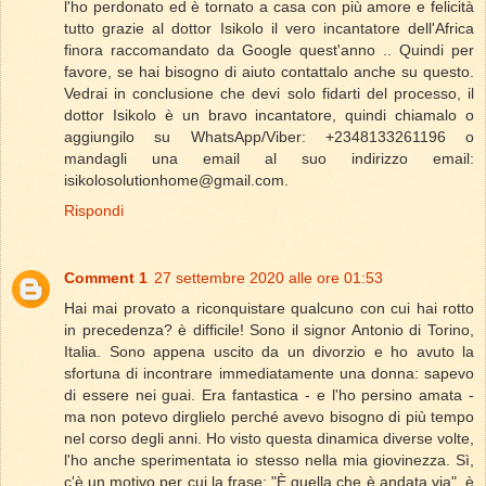
l'ho perdonato ed è tornato a casa con più amore e felicità
tutto grazie al dottor Isikolo il vero incantatore dell'Africa
finora raccomandato da Google quest'anno .. Quindi per
favore, se hai bisogno di aiuto contattalo anche su questo.
Vedrai in conclusione che devi solo fidarti del processo, il
dottor Isikolo è un bravo incantatore, quindi chiamalo o
aggiungilo su WhatsApp/Viber: +2348133261196 o
mandagli una email al suo indirizzo email:
isikolosolutionhome@gmail.com.
Rispondi
Comment 1
27 settembre 2020 alle ore 01:53
Hai mai provato a riconquistare qualcuno con cui hai rotto
in precedenza? è difficile! Sono il signor Antonio di Torino,
Italia. Sono appena uscito da un divorzio e ho avuto la
sfortuna di incontrare immediatamente una donna: sapevo
di essere nei guai. Era fantastica - e l'ho persino amata -
ma non potevo dirglielo perché avevo bisogno di più tempo
nel corso degli anni. Ho visto questa dinamica diverse volte,
l'ho anche sperimentata io stesso nella mia giovinezza. Sì,
c'è un motivo per cui la frase: "È quella che è andata via", è