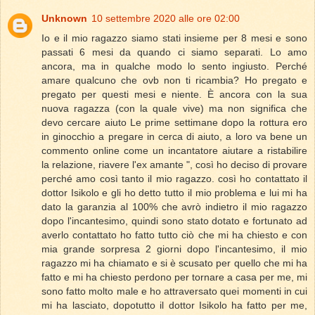
Unknown
10 settembre 2020 alle ore 02:00
Io e il mio ragazzo siamo stati insieme per 8 mesi e sono
passati 6 mesi da quando ci siamo separati. Lo amo
ancora, ma in qualche modo lo sento ingiusto. Perché
amare qualcuno che ovb non ti ricambia? Ho pregato e
pregato per questi mesi e niente. È ancora con la sua
nuova ragazza (con la quale vive) ma non significa che
devo cercare aiuto Le prime settimane dopo la rottura ero
in ginocchio a pregare in cerca di aiuto, a loro va bene un
commento online come un incantatore aiutare a ristabilire
la relazione, riavere l'ex amante ", così ho deciso di provare
perché amo così tanto il mio ragazzo. così ho contattato il
dottor Isikolo e gli ho detto tutto il mio problema e lui mi ha
dato la garanzia al 100% che avrò indietro il mio ragazzo
dopo l'incantesimo, quindi sono stato dotato e fortunato ad
averlo contattato ho fatto tutto ciò che mi ha chiesto e con
mia grande sorpresa 2 giorni dopo l'incantesimo, il mio
ragazzo mi ha chiamato e si è scusato per quello che mi ha
fatto e mi ha chiesto perdono per tornare a casa per me, mi
sono fatto molto male e ho attraversato quei momenti in cui
mi ha lasciato, dopotutto il dottor Isikolo ha fatto per me,