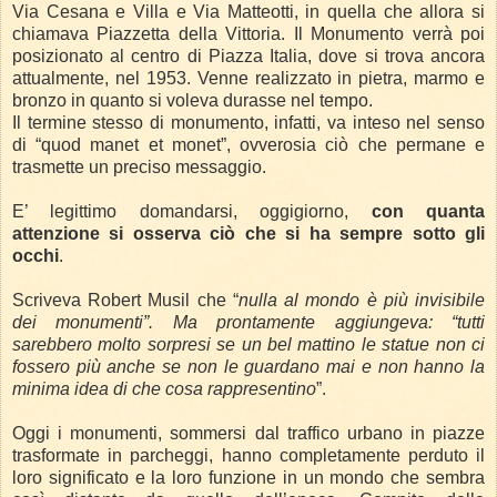
Via Cesana e Villa e Via Matteotti, in quella che allora si
chiamava Piazzetta della Vittoria.
Il Monumento verrà poi
posizionato al centro di Piazza Italia, dove si trova ancora
attualmente, nel 1953.
Venne realizzato in pietra, marmo e
bronzo in quanto si voleva durasse nel tempo.
Il termine stesso di monumento, infatti, va inteso nel senso
di “quod manet et monet”, ovverosia ciò che permane e
trasmette un preciso messaggio.
E’ legittimo domandarsi, oggigiorno,
con quanta
attenzione si osserva ciò che si ha sempre sotto gli
occhi
.
Scriveva Robert Musil che “
nulla al mondo è più invisibile
dei monumenti”. Ma prontamente aggiungeva: “tutti
sarebbero molto sorpresi se un bel mattino le statue non ci
fossero più anche se non le guardano mai e non hanno la
minima idea di che cosa rappresentino
”.
Oggi i monumenti, sommersi dal traffico urbano in piazze
trasformate in parcheggi, hanno completamente perduto il
loro significato e la loro funzione in un mondo che sembra