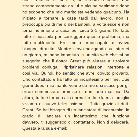
strano comportamento da lui e alcune settimane dopo
ho scoperto che mio marito sta vedendo qualcuno. Ha
iniziato a tornare a casa tardi dal lavoro, non si
preoccupa più di me o dei bambini, a volte esce e non
torna nemmeno a casa per circa 2-3 giorni. Ho fatto
tutto il possibile per correggere questo problema, ma
tutto inutilmente. Ero molto preoccupato e avevo
bisogno di aiuto. Mentre stavo navigando su Internet
un giorno, mi sono imbattuto in un sito web che mi ha
suggerito che il dottor Great può aiutare a risolvere
problemi coniugali, ripristinare relazioni interrotte e
così via. Quindi, ho sentito che avrei dovuto provarlo.
L'ho contattato e ha fatto un incantesimo per me. Due
giorni dopo, mio marito venne da me e si scusò per gli
errori commessi e promise di non farlo mai più. Da
allora, tutto è tornato alla normalità. Io e la mia famiglia
viviamo di nuovo felici insieme .. Tutto grazie al dott.
Great. Se hai bisogno di un lanciatore di incantesimi in
grado di lanciare un incantesimo che funziona
davvero, ti suggerisco di contattarlo. Non ti deluderà.
Questa è la sua e-mail: