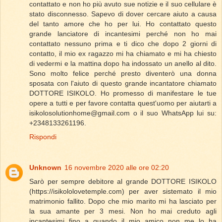
contattato e non ho più avuto sue notizie e il suo cellulare è
stato disconnesso. Sapevo di dover cercare aiuto a causa
del tanto amore che ho per lui. Ho contattato questo
grande lanciatore di incantesimi perché non ho mai
contattato nessuno prima e ti dico che dopo 2 giorni di
contatto, il mio ex ragazzo mi ha chiamato e mi ha chiesto
di vedermi e la mattina dopo ha indossato un anello al dito.
Sono molto felice perché presto diventerò una donna
sposata con l'aiuto di questo grande incantatore chiamato
DOTTORE ISIKOLO. Ho promesso di manifestare le tue
opere a tutti e per favore contatta quest'uomo per aiutarti a
isikolosolutionhome@gmail.com o il suo WhatsApp lui su:
+2348133261196.
Rispondi
Unknown
16 novembre 2020 alle ore 02:20
Sarò per sempre debitore al grande DOTTORE ISIKOLO
(https://isikololovetemple.com) per aver sistemato il mio
matrimonio fallito. Dopo che mio marito mi ha lasciato per
la sua amante per 3 mesi. Non ho mai creduto agli
incantesimi fino a quando il mio amico non me lo ha