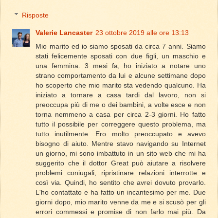
Risposte
Valerie Lancaster
23 ottobre 2019 alle ore 13:13
Mio marito ed io siamo sposati da circa 7 anni. Siamo
stati felicemente sposati con due figli, un maschio e
una femmina. 3 mesi fa, ho iniziato a notare uno
strano comportamento da lui e alcune settimane dopo
ho scoperto che mio marito sta vedendo qualcuno. Ha
iniziato a tornare a casa tardi dal lavoro, non si
preoccupa più di me o dei bambini, a volte esce e non
torna nemmeno a casa per circa 2-3 giorni. Ho fatto
tutto il possibile per correggere questo problema, ma
tutto inutilmente. Ero molto preoccupato e avevo
bisogno di aiuto. Mentre stavo navigando su Internet
un giorno, mi sono imbattuto in un sito web che mi ha
suggerito che il dottor Great può aiutare a risolvere
problemi coniugali, ripristinare relazioni interrotte e
così via. Quindi, ho sentito che avrei dovuto provarlo.
L'ho contattato e ha fatto un incantesimo per me. Due
giorni dopo, mio marito venne da me e si scusò per gli
errori commessi e promise di non farlo mai più. Da