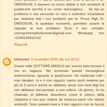
OMOOGUN, è davvero un uomo dotato e non smetterò di
pubblicarlo perché è un uomo meraviglioso ... Se hai un
problema e stai cercando un vero e autentico incantatore
per risolvere tutti i tuoi problemi per te. Prova High Dr.
OMOOGUN, in qualsiasi momento, potrebbe essere la
risposta ai tuoi problemi. Ecco il suo contatto:
omooguntempleofanswer@gmail.com Whatsapp him
+2348149416142
Rispondi
Unknown
9 novembre 2020 alle ore 02:51
Grazie mille DOTTORE ISIKOLO per avermi fatto tornare il
mio ex ragazzo. Sto scrivendo questa meravigliosa
testimonianza riguardo a quest'uomo. Ha realizzato tutti i
miei desideri. Io e il mio ragazzo siamo usciti insieme per
più di 3 anni e anche se abbiamo avuto così tanti litigi ma
non abbiamo mai pensato a una rottura. Un giorno, mi ha
chiamato al telefono dicendomi come è stanco della
relazione e non può vedere da nessuna parte che stiamo
andando. Sono passati mesi e il mio ragazzo non mi ha più