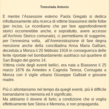
Tremolada Antonio
E mentre l’Assessore esterno Paola Gregato si dedica
infruttuosamente alla ricerca di vittime biassonesi delle foibe
(per inciso, Le ricordiamo che per fare approfondimenti
storici occorrerebbe anche, e soprattutto, avere accesso
all’Archivio Storico comunale), ci permettiamo di suggerire,
per l’ennesima volta,
all’Amministrazione di fare degna
menzione anche della concittadina Anna Maria Galliani,
deceduta a Monza il 20 febbraio 1916 in conseguenza delle
ferite riportate nel bombardamento austriaco sul quartiere di
San Biagio del giorno 14.
Vittima civile degli eventi bellici, era nata a Biassono il 25
marzo 1876 da Amedeo e Cagnola Teresa. Coniugata a
Monza con il vigile urbano Giuseppe Galbiati e giovane
madre.
Più ci allontaniamo nel tempo da quegli eventi, più è difficile
tramandarne la memoria ed il significato.
Ma abbiamo il dovere di farlo; a condizione che si voglia
effettivamente fare Storia e Memoria, e non propaganda.