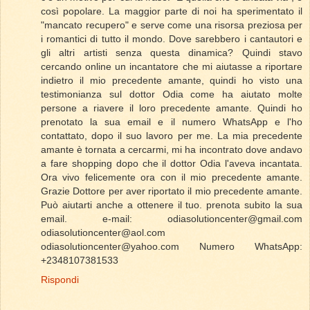
così popolare. La maggior parte di noi ha sperimentato il
"mancato recupero" e serve come una risorsa preziosa per
i romantici di tutto il mondo. Dove sarebbero i cantautori e
gli altri artisti senza questa dinamica? Quindi stavo
cercando online un incantatore che mi aiutasse a riportare
indietro il mio precedente amante, quindi ho visto una
testimonianza sul dottor Odia come ha aiutato molte
persone a riavere il loro precedente amante. Quindi ho
prenotato la sua email e il numero WhatsApp e l'ho
contattato, dopo il suo lavoro per me. La mia precedente
amante è tornata a cercarmi, mi ha incontrato dove andavo
a fare shopping dopo che il dottor Odia l'aveva incantata.
Ora vivo felicemente ora con il mio precedente amante.
Grazie Dottore per aver riportato il mio precedente amante.
Può aiutarti anche a ottenere il tuo. prenota subito la sua
email. e-mail: odiasolutioncenter@gmail.com
odiasolutioncenter@aol.com
odiasolutioncenter@yahoo.com Numero WhatsApp:
+2348107381533
Rispondi