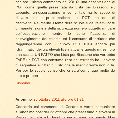
capisco l´ultimo commento del 23/10: una osservazione al
PGT come quella presentata da Lista per Biassono e´,
appunto, un´osservazione e come tale ha lo scopo di
rilevare alcune problematiche del PGT ma non di
riscriverlo. Nel merito il tema delle scuole e dei relativi costi
di manutenzione e della sicurezza non era oggetto mi pare
dell´osservazione mentre lo sono l´assenza di
coinvolgimento dei cittadini ed il consumo di territorio che
raggiungerebbe con il nuovo PGT livelli ancora piu
´drammatici dei gia´elevati livelli attuali e questo mi sembra
una scelta, UN FATTO che Lista per Biassono che vorrebbe
FARE un PGT con consumo zero del territorio ha il dovere
di segnalare ai cittadini visto che la maggioranza non lo fa.
Poi per le scuole penso che ci sara´comunque molto da
dire e proporre!
Rispondi
Anonimo
26 ottobre 2011 alle ore 01:21
Concordo col commento di Cesare e vorrei comunicare
all’anonimo post del 23 ottobre che prestissimo ci troverà in
Piazza (le date ed i luoghi compariranno su questo blog