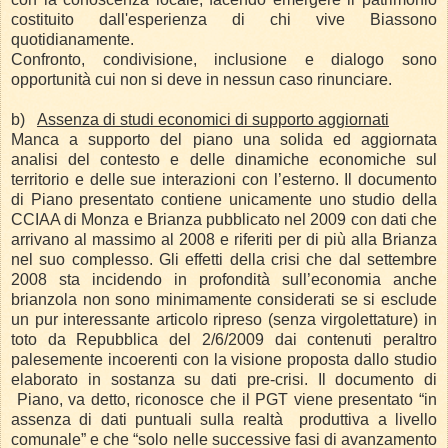
costituito dall'esperienza di chi vive Biassono
quotidianamente.
Confronto, condivisione, inclusione e dialogo sono
opportunità cui non si deve in nessun caso rinunciare.
b)
Assenza di studi economici di supporto aggiornati
Manca a supporto del piano una solida ed aggiornata
analisi del contesto e delle dinamiche economiche sul
territorio e delle sue interazioni con l’esterno. Il documento
di Piano presentato contiene unicamente uno studio della
CCIAA di Monza e Brianza pubblicato nel 2009 con dati che
arrivano al massimo al 2008 e riferiti per di più alla Brianza
nel suo complesso. Gli effetti della crisi che dal settembre
2008 sta incidendo in profondità sull’economia anche
brianzola non sono minimamente considerati se si esclude
un pur interessante articolo ripreso (senza virgolettature) in
toto da Repubblica del 2/6/2009 dai contenuti peraltro
palesemente incoerenti con la visione proposta dallo studio
elaborato in sostanza su dati pre-crisi. Il documento di
Piano, va detto, riconosce che il PGT viene presentato “in
assenza di dati puntuali sulla realtà produttiva a livello
comunale” e che “solo nelle successive fasi di avanzamento