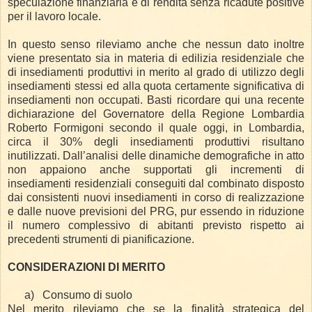
speculazione finanziaria e di rendita senza ricadute positive
per il lavoro locale.
In questo senso rileviamo anche che nessun dato inoltre
viene presentato sia in materia di edilizia residenziale che
di insediamenti produttivi in merito al grado di utilizzo degli
insediamenti stessi ed alla quota certamente significativa di
insediamenti non occupati. Basti ricordare qui una recente
dichiarazione del Governatore della Regione Lombardia
Roberto Formigoni secondo il quale oggi, in Lombardia,
circa il 30% degli insediamenti produttivi risultano
inutilizzati. Dall’analisi delle dinamiche demografiche in atto
non appaiono anche supportati gli incrementi di
insediamenti residenziali conseguiti dal combinato disposto
dai consistenti nuovi insediamenti in corso di realizzazione
e dalle nuove previsioni del PRG, pur essendo in riduzione
il numero complessivo di abitanti previsto rispetto ai
precedenti strumenti di pianificazione.
CONSIDERAZIONI DI MERITO
a)
Consumo di suolo
Nel merito rileviamo che se la finalità strategica del