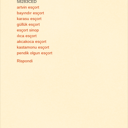
58283CED
artvin esçort
bayındır esçort
karasu esçort
güllük esçort
esçort sinop
ılıca esçort
akcakoca esçort
kastamonu esçort
pendik olgun esçort
Rispondi