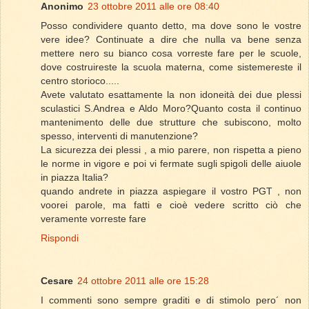
Anonimo
23 ottobre 2011 alle ore 08:40
Posso condividere quanto detto, ma dove sono le vostre
vere idee? Continuate a dire che nulla va bene senza
mettere nero su bianco cosa vorreste fare per le scuole,
dove costruireste la scuola materna, come sistemereste il
centro storioco.....
Avete valutato esattamente la non idoneità dei due plessi
sculastici S.Andrea e Aldo Moro?Quanto costa il continuo
mantenimento delle due strutture che subiscono, molto
spesso, interventi di manutenzione?
La sicurezza dei plessi , a mio parere, non rispetta a pieno
le norme in vigore e poi vi fermate sugli spigoli delle aiuole
in piazza Italia?
quando andrete in piazza aspiegare il vostro PGT , non
voorei parole, ma fatti e cioè vedere scritto ciò che
veramente vorreste fare
Rispondi
Cesare
24 ottobre 2011 alle ore 15:28
I commenti sono sempre graditi e di stimolo pero´ non