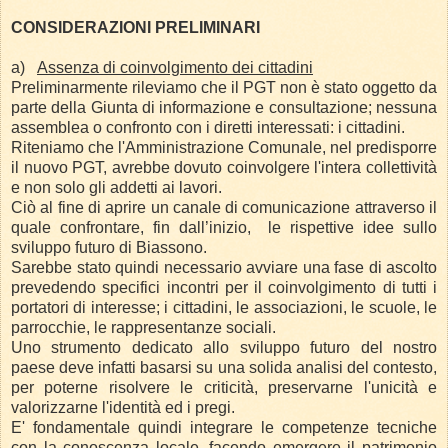
CONSIDERAZIONI PRELIMINARI
a)
Assenza di coinvolgimento dei cittadini
Preliminarmente rileviamo che il PGT non è stato oggetto da
parte della Giunta di informazione e consultazione; nessuna
assemblea o confronto con i diretti interessati: i cittadini.
Riteniamo che l'Amministrazione Comunale, nel predisporre
il nuovo PGT, avrebbe dovuto coinvolgere l'intera collettività
e non solo gli addetti ai lavori.
Ciò al fine di aprire un canale di comunicazione attraverso il
quale confrontare, fin dall’inizio, le rispettive idee sullo
sviluppo futuro di Biassono.
Sarebbe stato quindi necessario avviare una fase di ascolto
prevedendo specifici incontri per il coinvolgimento di tutti i
portatori di interesse; i cittadini, le associazioni, le scuole, le
parrocchie, le rappresentanze sociali.
Uno strumento dedicato allo sviluppo futuro del nostro
paese deve infatti basarsi su una solida analisi del contesto,
per poterne risolvere le criticità, preservarne l'unicità e
valorizzarne l'identità ed i pregi.
E' fondamentale quindi integrare le competenze tecniche
con la conoscenza locale, facendo emergere il patrimonio