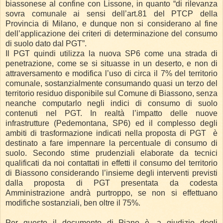
biassonese al confine con Lissone, in quanto “di rilevanza
sovra comunale ai sensi dell’art.81 del PTCP della
Provincia di Milano, e dunque non si considerano al fine
dell’applicazione dei criteri di determinazione del consumo
di suolo dato dal PGT”.
Il PGT quindi utilizza la nuova SP6 come una strada di
penetrazione, come se si situasse in un deserto, e non di
attraversamento e modifica l’uso di circa il 7% del territorio
comunale, sostanzialmente consumando quasi un terzo del
territorio residuo disponibile sul Comune di Biassono, senza
neanche computarlo negli indici di consumo di suolo
contenuti nel PGT. In realtà l’impatto delle nuove
infrastrutture (Pedemontana, SP6) ed il complesso degli
ambiti di trasformazione indicati nella proposta di PGT è
destinato a fare impennare la percentuale di consumo di
suolo. Secondo stime prudenziali elaborate da tecnici
qualificati da noi contattati in effetti il consumo del territorio
di Biassono considerando l’insieme degli interventi previsti
dalla proposta di PGT presentata da codesta
Amministrazione andrà purtroppo, se non si effettuano
modifiche sostanziali, ben oltre il 75%.
Per questo il documento di Piano è, a giudizio degli