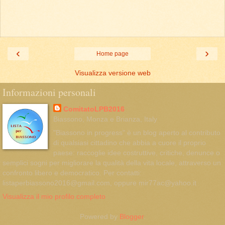
‹
›
Home page
Visualizza versione web
Informazioni personali
ComitatoLPB2016
Biassono, Monza e Brianza, Italy
"Biassono in progress" è un blog aperto al contributo
di qualsiasi cittadino che abbia a cuore il proprio
paese: raccoglie idee costruttive, critiche, denunce o
semplici sogni per migliorare la qualità della vita locale, attraverso un
confronto libero e democratico. Per contatti:
listaperbiassono2016@gmail.com, oppure mir77ac@yahoo.it
Visualizza il mio profilo completo
Powered by
Blogger
.