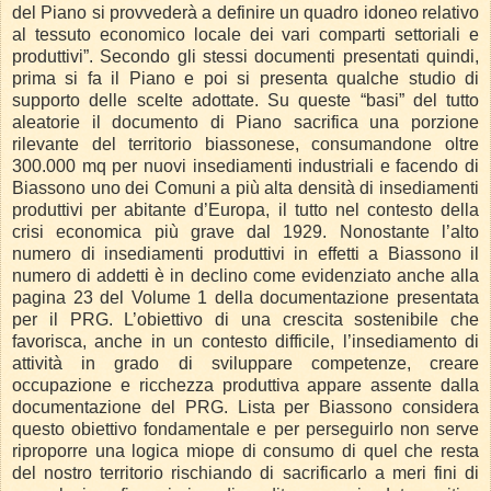
del Piano si provvederà a definire un quadro idoneo relativo
al tessuto economico locale dei vari comparti settoriali e
produttivi”. Secondo gli stessi documenti presentati quindi,
prima si fa il Piano e poi si presenta qualche studio di
supporto delle scelte adottate. Su queste “basi” del tutto
aleatorie il documento di Piano sacrifica una porzione
rilevante del territorio biassonese, consumandone oltre
300.000 mq per nuovi insediamenti industriali e facendo di
Biassono uno dei Comuni a più alta densità di insediamenti
produttivi per abitante d’Europa, il tutto nel contesto della
crisi economica più grave dal 1929. Nonostante l’alto
numero di insediamenti produttivi in effetti a Biassono il
numero di addetti è in declino come evidenziato anche alla
pagina 23 del Volume 1 della documentazione presentata
per il PRG. L’obiettivo di una crescita sostenibile che
favorisca, anche in un contesto difficile, l’insediamento di
attività in grado di sviluppare competenze, creare
occupazione e ricchezza produttiva appare assente dalla
documentazione del PRG. Lista per Biassono considera
questo obiettivo fondamentale e per perseguirlo non serve
riproporre una logica miope di consumo di quel che resta
del nostro territorio rischiando di sacrificarlo a meri fini di