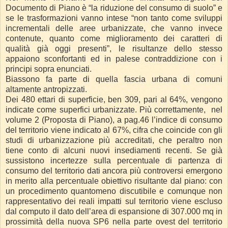
Documento di Piano è “la riduzione del consumo di suolo” e
se le trasformazioni vanno intese “non tanto come sviluppi
incrementali delle aree urbanizzate, che vanno invece
contenute, quanto come miglioramento dei caratteri di
qualità già oggi presenti”, le risultanze dello stesso
appaiono sconfortanti ed in palese contraddizione con i
principi sopra enunciati.
Biassono fa parte di quella fascia urbana di comuni
altamente antropizzati.
Dei 480 ettari di superficie, ben 309, pari al 64%, vengono
indicate come superfici urbanizzate. Più correttamente, nel
volume 2 (Proposta di Piano), a pag.46 l’indice di consumo
del territorio viene indicato al 67%, cifra che coincide con gli
studi di urbanizzazione più accreditati, che peraltro non
tiene conto di alcuni nuovi insediamenti recenti. Se già
sussistono incertezze sulla percentuale di partenza di
consumo del territorio dati ancora più controversi emergono
in merito alla percentuale obiettivo risultante dal piano: con
un procedimento quantomeno discutibile e comunque non
rappresentativo dei reali impatti sul territorio viene escluso
dal computo il dato dell’area di espansione di 307.000 mq in
prossimità della nuova SP6 nella parte ovest del territorio