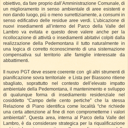
obiettivo, da fare proprio dall’Amministrazione Comunale, di
un miglioramento in senso ambientale di aree esistenti e
non dando luogo, più o meno surrettiziamente, a consumi in
senso edificativo delle residue aree verdi. L’ubicazione di
nuovi insediamenti all’interno del Parco della Valle del
Lambro va evitata e questo deve valere anche per la
ricollocazione di attività o insediamenti abitativi colpiti dalla
realizzazione della Pedemontana il tutto naturalmente in
una logica di corretto riconoscimento di una sistemazione
compensativa sul territorio alle famiglie interessate da
abbattimenti.
Il nuovo PGT deve essere coerente con gli altri strumenti di
pianificazione sovra territoriale e Lista per Biassono ritiene
sbagliato, soprattutto nel contesto dell’elevato impatto
ambientale della Pedemontana, il mantenimento e sviluppo
di qualunque forma di insediamento residenziale nel
cosiddetto “Campo delle cento pertiche” che la stessa
Relazione di Piano identifica come località “che richiede
una certa attenzione al fine di non comprometterne i valori
ambientali”. Questa area, interna al Parco della Valle del
Lambro, è da considerare strategica per la riqualificazione