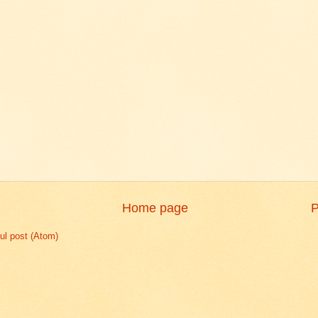
Home page
P
l post (Atom)