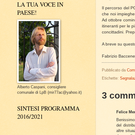
LA TUA VOCE IN
Il percorso del 
PAESE!
che noi impiegher
Ad ottobre cominc
itineranti per le p
concittadini. Pre
A breve su questo 
Fabrizio Baccenet
Pubblicato da
Com
Etichette:
Segnalaz
Alberto Caspani, consigliere
comunale di LpB (mir77ac@yahoo.it)
3 comm
SINTESI PROGRAMMA
Felice Mer
2016/2021
Benissimo 
del distri
altre situ