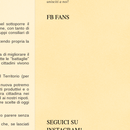
unisciti a noi
!
FB FANS
el sottoporre il
one, con tanto di
uppi consiliari di
acendo propria la
di migliorare il
te le “battaglie”
ittadini vivono
Territorio (per
e nuova potremo
i produttivi e o
ra cittadina nei
ai nostri nipoti.
e scelte di oggi
tro parere senza
SEGUICI SU
 che, se lasciati
INSTAGRAM!