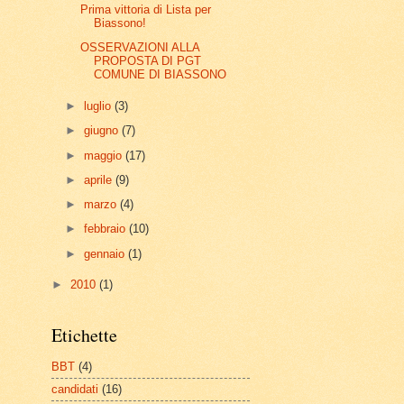
Prima vittoria di Lista per
Biassono!
OSSERVAZIONI ALLA
PROPOSTA DI PGT
COMUNE DI BIASSONO
►
luglio
(3)
►
giugno
(7)
►
maggio
(17)
►
aprile
(9)
►
marzo
(4)
►
febbraio
(10)
►
gennaio
(1)
►
2010
(1)
Etichette
BBT
(4)
candidati
(16)