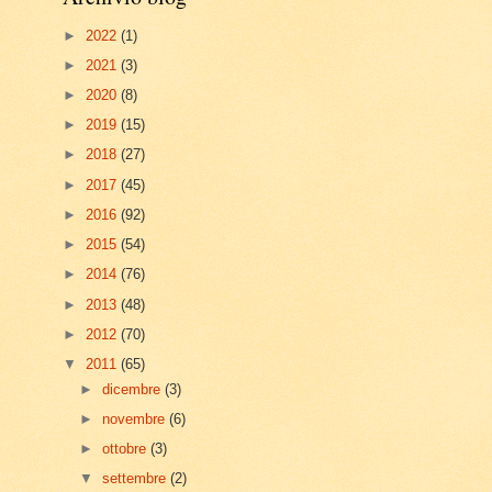
►
2022
(1)
►
2021
(3)
►
2020
(8)
►
2019
(15)
►
2018
(27)
►
2017
(45)
►
2016
(92)
►
2015
(54)
►
2014
(76)
►
2013
(48)
►
2012
(70)
▼
2011
(65)
►
dicembre
(3)
►
novembre
(6)
►
ottobre
(3)
▼
settembre
(2)