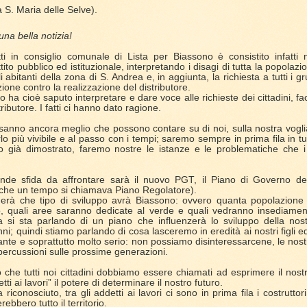
ia S. Maria delle Selve).
na bella notizia!
ti in consiglio comunale di Lista per Biassono è consistito infatti n
ito pubblico ed istituzionale, interpretando i disagi di tutta la popolazi
li abitanti della zona di S. Andrea e, in aggiunta, la richiesta a tutti i gr
ione contro la realizzazione del distributore.
o ha cioè saputo interpretare e dare voce alle richieste dei cittadini, f
ributore. I fatti ci hanno dato ragione.
sanno ancora meglio che possono contare su di noi, sulla nostra voglia 
o più vivibile e al passo con i tempi; saremo sempre in prima fila in tut
già dimostrato, faremo nostre le istanze e le problematiche che i c
de sfida da affrontare sarà il nuovo PGT, il Piano di Governo del 
o che un tempo si chiamava Piano Regolatore).
erà che tipo di sviluppo avrà Biassono: ovvero quanta popolazion
ro, quali aree saranno dedicate al verde e quali vedranno insediament
a si sta parlando di un piano che influenzerà lo sviluppo della nost
i; quindi stiamo parlando di cosa lasceremo in eredità ai nostri figli ed 
te e soprattutto molto serio: non possiamo disinteressarcene, le nostr
percussioni sulle prossime generazioni.
 che tutti noi cittadini dobbiamo essere chiamati ad esprimere il nos
tti ai lavori” il potere di determinare il nostro futuro.
iconosciuto, tra gli addetti ai lavori ci sono in prima fila i costruttori
ebbero tutto il territorio.