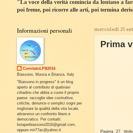
"La voce della verità comincia da lontano a farsi
poi freme, poi ricorre alle arti, poi termina deri
Informazioni personali
mercoledì 21 se
Prima v
ComitatoLPB2016
Biassono, Monza e Brianza, Italy
"Biassono in progress" è un blog
aperto al contributo di qualsiasi
cittadino che abbia a cuore il proprio
paese: raccoglie idee costruttive,
critiche, denunce o semplici sogni per
migliorare la qualità della vita locale,
attraverso un confronto libero e
democratico. Per contatti:
listaperbiassono2016@gmail.com,
oppure mir77ac@yahoo.it
Pagina 27, titol