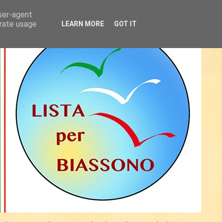
user-agent
erate usage
LEARN MORE
GOT IT