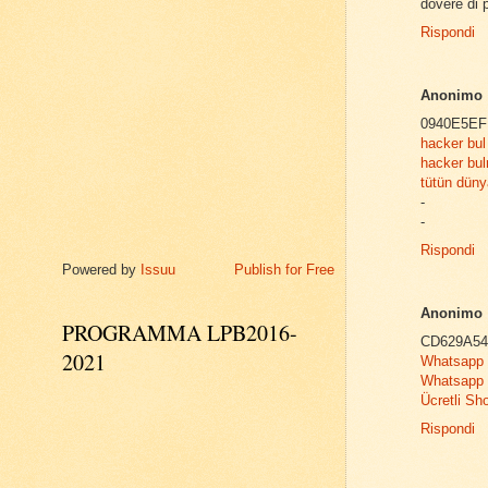
dovere di p
Rispondi
Anonimo
0940E5EF
hacker bul
hacker bu
tütün düny
-
-
Rispondi
Powered by
Issuu
Publish for Free
Anonimo
PROGRAMMA LPB2016-
CD629A5
2021
Whatsapp 
Whatsapp 
Ücretli Sh
Rispondi