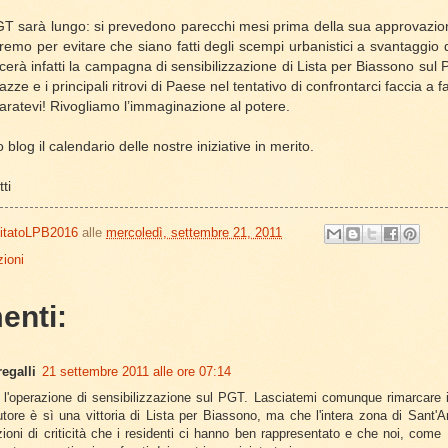
PGT sarà lungo: si prevedono parecchi mesi prima della sua approvazio
emo per evitare che siano fatti degli scempi urbanistici a svantaggio de
erà infatti la campagna di sensibilizzazione di Lista per Biassono sul P
iazze e i principali ritrovi di Paese nel tentativo di confrontarci faccia a f
paratevi! Rivogliamo l’immaginazione al potere.
blog il calendario delle nostre iniziative in merito.
ti
itatoLPB2016
alle
mercoledì, settembre 21, 2011
ioni
enti:
egalli
21 settembre 2011 alle ore 07:14
l'operazione di sensibilizzazione sul PGT. Lasciatemi comunque rimarcare il
butore è sì una vittoria di Lista per Biassono, ma che l'intera zona di Sant
azioni di criticità che i residenti ci hanno ben rappresentato e che noi, come 