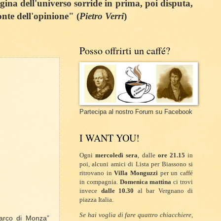
egina dell'universo sorride in prima, poi disputa,
onte dell'opinione" (
Pietro Verri
)
Posso offrirti un caffé?
Partecipa al nostro Forum su Facebook
I WANT YOU!
Ogni
mercoledì sera
, dalle
ore 21.15
in
poi, alcuni amici di Lista per Biassono si
ritrovano in
Villa Monguzzi
per un caffé
in compagnia.
Domenica mattina
ci trovi
invece
dalle 10.30
al bar Vergnano di
piazza Italia.
Se hai voglia di fare quattro chiacchiere,
 Parco di Monza”