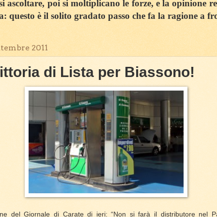
 ascoltare, poi si moltiplicano le forze, e la opinione r
sa: questo è il solito gradato passo che fa la ragione a fr
ttembre 2011
ittoria di Lista per Biassono!
one del Giornale di Carate di ieri: “Non si farà il distributore nel