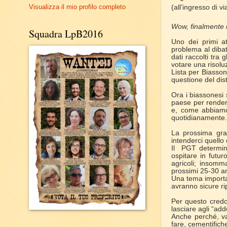
Visualizza il mio profilo completo
(all’ingresso di v
Wow, finalmente u
Squadra LpB2016
Uno dei primi at
problema al dibatt
dati raccolti tra g
votare una risoluz
Lista per Biasson
questione del dist
Ora i biassonesi 
paese per renderl
e, come abbiamo 
quotidianamente.
La prossima gran
intenderci quell
Il PGT determin
ospitare in futu
agricoli; insomm
prossimi 25-30 ann
Una tema importan
avranno sicure ri
Per questo credo
lasciare agli “adde
Anche perché, va r
fare, cementificher