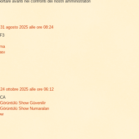
ortare avanti nei confronti dei nostri amministratori
31 agosto 2025 alle ore 08:24
F3
lma
ası
24 ottobre 2025 alle ore 06:12
4CA
Görüntülü Show Güvenilir
Görüntülü Show Numaraları
ow