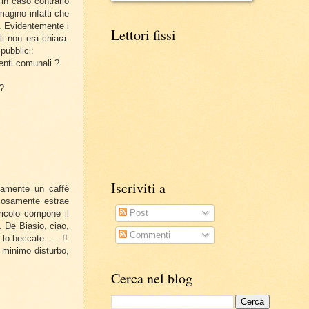
 in caso contrario
magino infatti che
ia. Evidentemente i
Lettori fissi
li non era chiara.
pubblici:
denti comunali ?
 ?
Iscriviti a
lamente un caffè
giosamente estrae
Post
ricolo compone il
 De Biasio, ciao,
Commenti
ta lo beccate……!!
 minimo disturbo,
Cerca nel blog