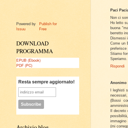
Paci Paci
Non ci sono
Ho letto s
Powered by
Publish for
buona "mam
Issuu
Free
berretto i
Dismessi i 
DOWNLOAD
Come un Bo
preferisce 
PROGRAMMA
Stiamo for
Speriamo.
EPUB (Ebook)
PDF (PC)
Rispondi
Resta sempre aggiornato!
Anonimo
I leghisti
necessari
(Bossi co
amministra
Il decreto
possibilit
immagino a
Archivio blog
(mi correg