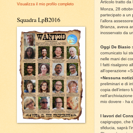
Articolo tratto da 
Visualizza il mio profilo completo
Monza, 28 ottobr
partecipato a un p
Squadra LpB2016
l’allora assessor
Brianza, aveva an
inosservato da una
Oggi De Biasio
comunicato lui st
nelle mani dei con
I fatti risalgono 
all’operazione «So
«Nessuna notizi
preliminari e di 
copia dell’intero
nell’archiviazion
mio dovere - ha 
I lavori del Con
capigruppo, che h
sfiducia, saprà l