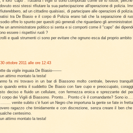
 il loro "capo". Tuttavia i vigili si sono comportati come se lo fosse, perchè
dovuto essi stessi rifiutare la sua partecipazione all'operazione di polizia. Im
rifiuterebbero, ad un cittadino qualsiasi, di partecipare alle operazioni di poliz
reatisi tra De Biasio e il corpo di Polizia erano tali che la separazione di ruo
odio offre lo spunto per quesiti più generali che riguardano gli amministratori 
 che un amministratore politico si senta e si comporti come il "capo" dei dipen
ono essere i rispettivi ruoli ?
trolli e quali strumenti ci sono per evitare che ognuno esca dal proprio ambito
30 ottobre 2011 alle ore 12:43
otte da vigile inguaia De Biasio--------
 un attimo montato la testa!
anno fa mi trovavo in un bar di Biassono molto centrale, bevevo tranquil
no quando entra il suddetto De Biasio con fare cupo e preoccupato, corag
to deciso e fluido un cellulare, con fermezza eroica e sprezzante del pe
 corpo dei Vigili di Biassono. Pronto… Pronto c’è il comandante? Sono io…..
… venite subito c’è fuori un Negro che importuna la gente se fate in fret
overo ragazzo che timidamente e con discrezione, senza creare il ben che
qualche centesimo.
 un attimo montato la testa!