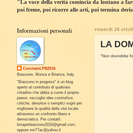
"La voce della verità comincia da lontano a farsi
poi freme, poi ricorre alle arti, poi termina deri
Informazioni personali
venerdì 28 otto
LA DO
"Non dovrebbe for
ComitatoLPB2016
Biassono, Monza e Brianza, Italy
"Biassono in progress" è un blog
aperto al contributo di qualsiasi
cittadino che abbia a cuore il proprio
paese: raccoglie idee costruttive,
critiche, denunce o semplici sogni per
migliorare la qualità della vita locale,
attraverso un confronto libero e
democratico. Per contatti:
listaperbiassono2016@gmail.com,
oppure mir77ac@yahoo.it