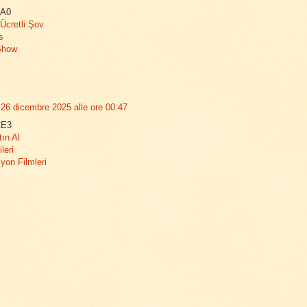
BA0
Ücretli Şov
s
Show
26 dicembre 2025 alle ore 00:47
CE3
tın Al
leri
iyon Filmleri