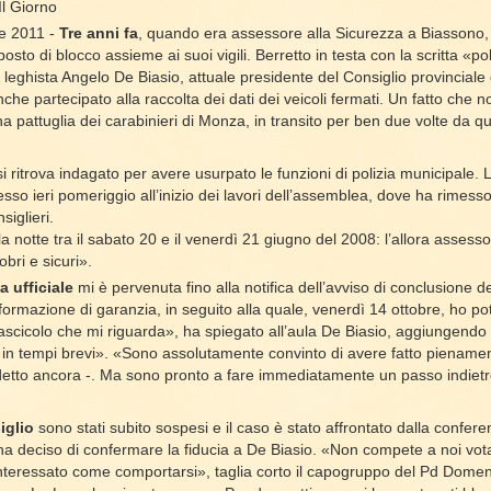
Il Giorno
e 2011 -
Tre anni fa
, quando era assessore alla Sicurezza a Biassono
osto di blocco assieme ai suoi vigili. Berretto in testa con la scritta «pol
e leghista Angelo De Biasio, attuale presidente del Consiglio provincial
che partecipato alla raccolta dei dati dei veicoli fermati. Un fatto che 
 pattuglia dei carabinieri di Monza, in transito per ben due volte da que
si ritrova indagato per avere usurpato le funzioni di polizia municipale. 
esso ieri pomeriggio all’inizio dei lavori dell’assemblea, dove ha rimess
siglieri.
alla notte tra il sabato 20 e il venerdì 21 giugno del 2008: l’allora assess
bri e sicuri».
a ufficiale
mi è pervenuta fino alla notifica dell’avviso di conclusione de
informazione di garanzia, in seguito alla quale, venerdì 14 ottobre, ho po
 fascicolo che mi riguarda», ha spiegato all’aula De Biasio, aggiungendo
e in tempi brevi». «Sono assolutamente convinto di avere fatto pienament
detto ancora -. Ma sono pronto a fare immediatamente un passo indietr
siglio
sono stati subito sospesi e il caso è stato affrontato dalla confere
a deciso di confermare la fiducia a De Biasio. «Non compete a noi votar
’interessato come comportarsi», taglia corto il capogruppo del Pd Dome