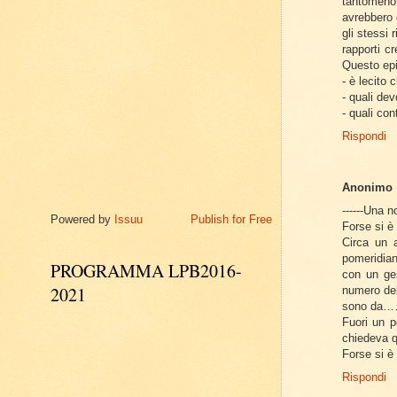
tantomeno,
avrebbero 
gli stessi 
rapporti c
Questo epis
- è lecito
- quali dev
- quali con
Rispondi
Anonimo
------Una n
Powered by
Issuu
Publish for Free
Forse si è
Circa un 
pomeridia
PROGRAMMA LPB2016-
con un ges
2021
numero del
sono da………
Fuori un p
chiedeva 
Forse si è
Rispondi