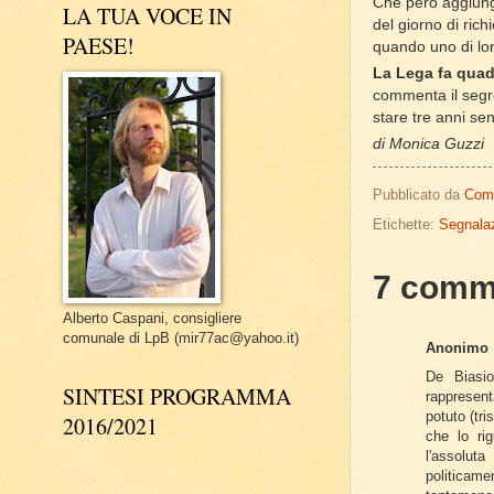
Che però aggiunge
LA TUA VOCE IN
del giorno di rich
PAESE!
quando uno di lor
La Lega fa quad
commenta il segre
stare tre anni se
di Monica Guzzi
Pubblicato da
Com
Etichette:
Segnalaz
7 comm
Alberto Caspani, consigliere
comunale di LpB (mir77ac@yahoo.it)
Anonimo
De Biasio
SINTESI PROGRAMMA
rappresent
potuto (tr
2016/2021
che lo rig
l'assolut
politicame