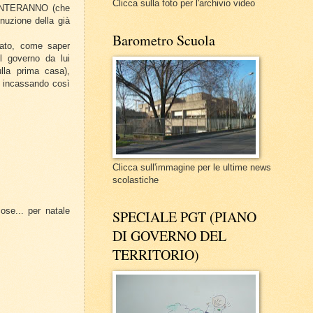
Clicca sulla foto per l'archivio video
UMENTERANNO (che
nuzione della già
Barometro Scuola
sato, come saper
l governo da lui
ulla prima casa),
, incassando così
Clicca sull'immagine per le ultime news
scolastiche
ose... per natale
SPECIALE PGT (PIANO
DI GOVERNO DEL
TERRITORIO)