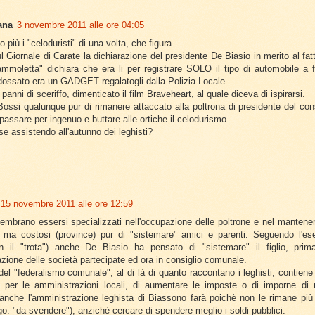
ana
3 novembre 2011 alle ore 04:05
 più i "celoduristi" di una volta, che figura.
ul Giornale di Carate la dichiarazione del presidente De Biasio in merito al fat
moletta" dichiara che era li per registrare SOLO il tipo di automobile a fin
ndossato era un GADGET regalatogli dalla Polizia Locale....
panni di sceriffo, dimenticato il film Braveheart, al quale diceva di ispirarsi.
ssi qualunque pur di rimanere attaccato alla poltrona di presidente del cons
passare per ingenuo e buttare alle ortiche il celodurismo.
se assistendo all'autunno dei leghisti?
15 novembre 2011 alle ore 12:59
 sembrano essersi specializzati nell'occupazione delle poltrone e nel mantener
, ma costosi (province) pur di "sistemare" amici e parenti. Seguendo l'e
n il "trota") anche De Biasio ha pensato di "sistemare" il figlio, prima
zione delle società partecipate ed ora in consiglio comunale.
 del "federalismo comunale", al di là di quanto raccontano i leghisti, conti
à, per le amministrazioni locali, di aumentare le imposte o di imporne d
nche l'amministrazione leghista di Biassono farà poichè non le rimane più
go: "da svendere"), anzichè cercare di spendere meglio i soldi pubblici.