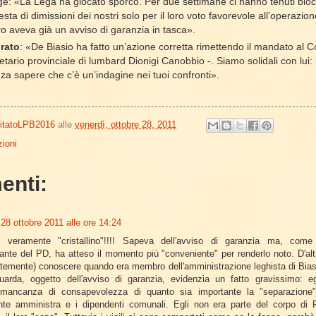
: «La Lega ha giocato sporco. Per due settimane ci hanno tenuti blocc
iesta di dimissioni dei nostri solo per il loro voto favorevole all’operazio
o aveva già un avviso di garanzia in tasca».
rato
: «De Biasio ha fatto un’azione corretta rimettendo il mandato al Co
tario provinciale di lumbard Dionigi Canobbio -. Siamo solidali con lui:
nza sapere che c’è un’indagine nei tuoi confronti».
itatoLPB2016
alle
venerdì, ottobre 28, 2011
ioni
enti:
28 ottobre 2011 alle ore 14:24
 veramente "cristallino"!!!! Sapeva dell'avviso di garanzia ma, come 
ante del PD, ha atteso il momento più "conveniente" per renderlo noto. D'al
istemente) conoscere quando era membro dell'amministrazione leghista di Bia
uarda, oggetto dell'avviso di garanzia, evidenzia un fatto gravissimo: e
a mancanza di consapevolezza di quanto sia importante la "separazione" 
nte amministra e i dipendenti comunali. Egli non era parte del corpo di 