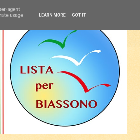
user-agent
erate usage
LEARN MORE
GOT IT