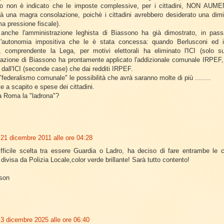
to non è indicato che le imposte complessive, per i cittadini, NON A
à una magra consolazione, poichè i cittadini avrebbero desiderato una dimi
ma pressione fiscale).
e anche l'amministrazione leghista di Biassono ha già dimostrato, in pas
e l'autonomia impositiva che le è stata concessa: quando Berlusconi ed i
, comprendente la Lega, per motivi elettorali ha eliminato l'ICI (solo s
razione di Biassono ha prontamente applicato l'addizionale comunale IRPEF
a dall'ICI (seconde case) che dai redditi IRPEF.
"federalismo comunale" le possibilità che avrà saranno molte di più ........
 a scapito e spese dei cittadini.
a Roma la "ladrona"?
21 dicembre 2011 alle ore 04:28
ifficile scelta tra essere Guardia o Ladro, ha deciso di fare entrambe le c
 divisa da Polizia Locale,color verde brillante! Sarà tutto contento!
son
3 dicembre 2025 alle ore 06:40