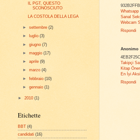
IL PGT, QUESTO
932B2FF
SCONOSCIUTO
Whatsapp 
LA COSTOLA DELLA LEGA
Sanal Sek
Webcam 
►
settembre
(2)
Rispondi
►
luglio
(3)
►
giugno
(7)
Anonimo
►
maggio
(17)
4EB2F25
►
aprile
(9)
Takipçi Sa
Kitap Öneri
►
marzo
(4)
En İyi Aks
►
febbraio
(10)
Rispondi
►
gennaio
(1)
►
2010
(1)
Etichette
BBT
(4)
candidati
(16)