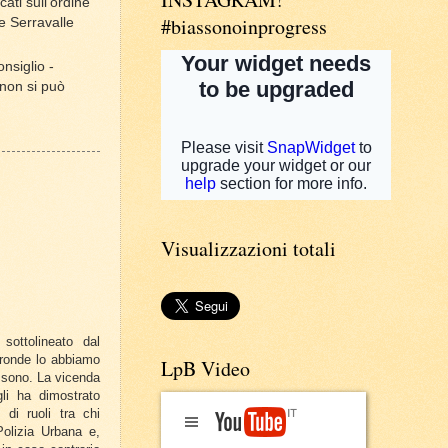
ati sull’ordine
#biassonoinprogress
ne Serravalle
nsiglio -
 non si può
Visualizzazioni totali
sottolineato dal
tronde lo abbiamo
LpB Video
ssono. La vicenda
gli ha dimostrato
di ruoli tra chi
Polizia Urbana e,