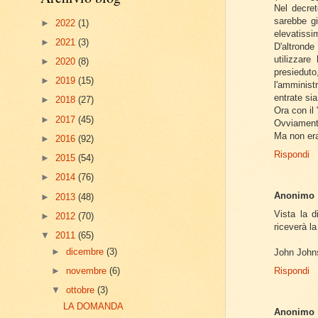
Nel decre
sarebbe gi
►
2022
(1)
elevatissi
►
2021
(3)
D'altrond
utilizzar
►
2020
(8)
presieduto
►
2019
(15)
l'amminist
entrate si
►
2018
(27)
Ora con il 
►
2017
(45)
Ovviamente
Ma non er
►
2016
(92)
Rispondi
►
2015
(54)
►
2014
(76)
Anonimo
►
2013
(48)
Vista la d
►
2012
(70)
riceverà la
▼
2011
(65)
►
dicembre
(3)
John John
►
novembre
(6)
Rispondi
▼
ottobre
(3)
LA DOMANDA
Anonimo