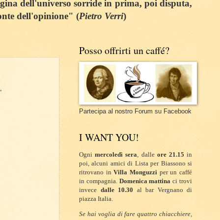
egina dell'universo sorride in prima, poi disputa,
onte dell'opinione" (
Pietro Verri
)
Posso offrirti un caffé?
"
Partecipa al nostro Forum su Facebook
I WANT YOU!
Ogni
mercoledì sera
, dalle
ore 21.15
in
poi, alcuni amici di Lista per Biassono si
ritrovano in
Villa Monguzzi
per un caffé
in compagnia.
Domenica mattina
ci trovi
invece
dalle 10.30
al bar Vergnano di
piazza Italia.
Se hai voglia di fare quattro chiacchiere,