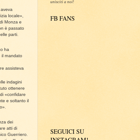
unisciti a noi
!
, aveva
izia locale»,
FB FANS
e di Monza e
non è passato
lle parti.
Lo ha
o il mandato
ore assisteva
lle indagini
tuto ottenere
 di «confidare
e e soltanto il
o».
nza dei
e atti di
SEGUICI SU
nico Guerriero.
INSTAGRAM!