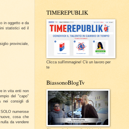
TIMEREPUBLIK
to in oggetto e da
i statistici ed il
iglio provinciale,
Clicca sull'immagine! C'è un lavoro per
te
BiassonoBlogTv
e in vita enti non
sempio del "capo"
 nei consigli di
ene SOLO numerose
i nuove, cosa che
 nulla da vendere