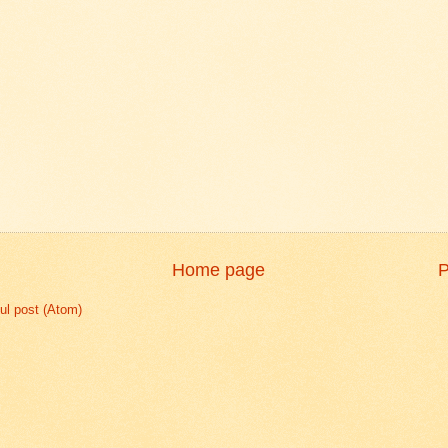
Home page
P
l post (Atom)