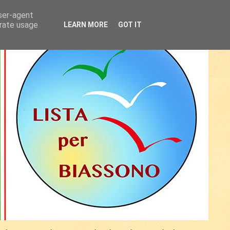
user-agent
erate usage
LEARN MORE
GOT IT