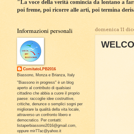
"La voce della verità comincia da lontano a farsi
poi freme, poi ricorre alle arti, poi termina deri
Informazioni personali
domenica 11 di
WELCOM
ComitatoLPB2016
Biassono, Monza e Brianza, Italy
"Biassono in progress" è un blog
aperto al contributo di qualsiasi
cittadino che abbia a cuore il proprio
paese: raccoglie idee costruttive,
critiche, denunce o semplici sogni per
migliorare la qualità della vita locale,
attraverso un confronto libero e
democratico. Per contatti:
listaperbiassono2016@gmail.com,
oppure mir77ac@yahoo.it