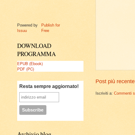
Powered by
Publish for
Issuu
Free
DOWNLOAD
PROGRAMMA
EPUB (Ebook)
PDF (PC)
Post più recente
Resta sempre aggiornato!
Iscriviti a:
Commenti su
Archivio blog