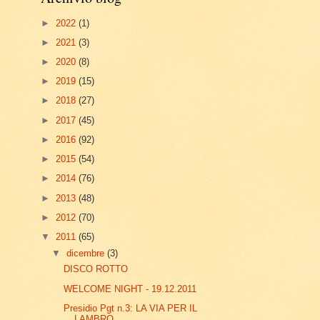
►
2022
(1)
►
2021
(3)
►
2020
(8)
►
2019
(15)
►
2018
(27)
►
2017
(45)
►
2016
(92)
►
2015
(54)
►
2014
(76)
►
2013
(48)
►
2012
(70)
▼
2011
(65)
▼
dicembre
(3)
DISCO ROTTO
WELCOME NIGHT - 19.12.2011
Presidio Pgt n.3: LA VIA PER IL
LAMBRO