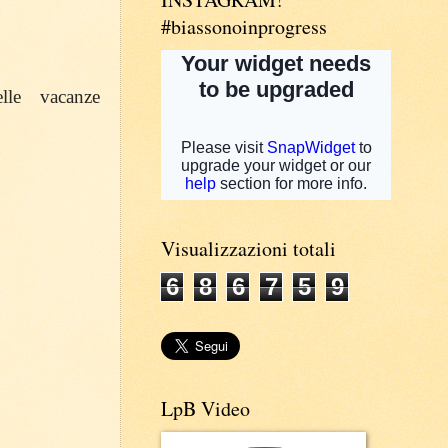
#biassonoinprogress
lle vacanze
Visualizzazioni totali
6
8
6
7
5
9
LpB Video