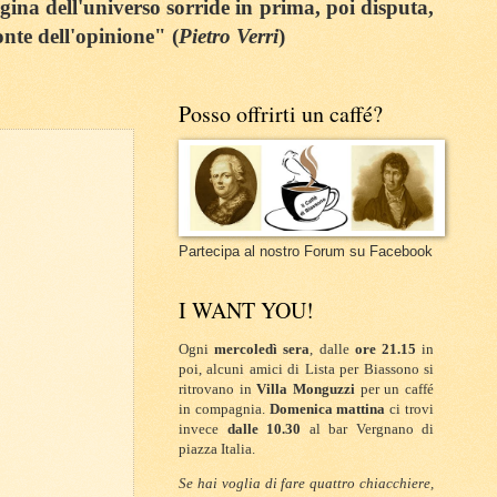
egina dell'universo sorride in prima, poi disputa,
onte dell'opinione" (
Pietro Verri
)
Posso offrirti un caffé?
Partecipa al nostro Forum su Facebook
I WANT YOU!
Ogni
mercoledì sera
, dalle
ore 21.15
in
poi, alcuni amici di Lista per Biassono si
ritrovano in
Villa Monguzzi
per un caffé
in compagnia.
Domenica mattina
ci trovi
invece
dalle 10.30
al bar Vergnano di
piazza Italia.
Se hai voglia di fare quattro chiacchiere,