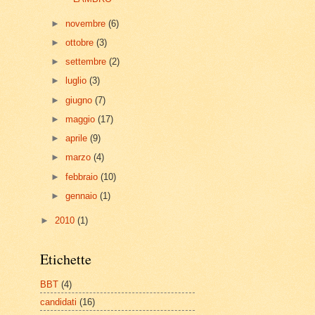
►
novembre
(6)
►
ottobre
(3)
►
settembre
(2)
►
luglio
(3)
►
giugno
(7)
►
maggio
(17)
►
aprile
(9)
►
marzo
(4)
►
febbraio
(10)
►
gennaio
(1)
►
2010
(1)
Etichette
BBT
(4)
candidati
(16)