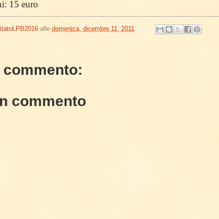
ani: 15 euro
itatoLPB2016
alle
domenica, dicembre 11, 2011
 commento:
un commento