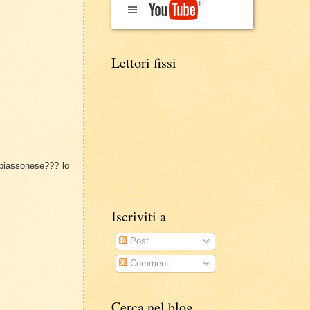
Lettori fissi
 biassonese??? lo
Iscriviti a
Post
Commenti
Cerca nel blog