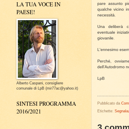
LA TUA VOCE IN
pare assunto pi
qualche vicino ir
PAESE!
necessità.
Una deliberà c
eventuale iniziat
giovanile.
L'ennesimo esempi
Perché, ovviam
dell'Autodromo n
LpB
Alberto Caspani, consigliere
comunale di LpB (mir77ac@yahoo.it)
SINTESI PROGRAMMA
Pubblicato da
Com
2016/2021
Etichette:
Segnalaz
3 comm