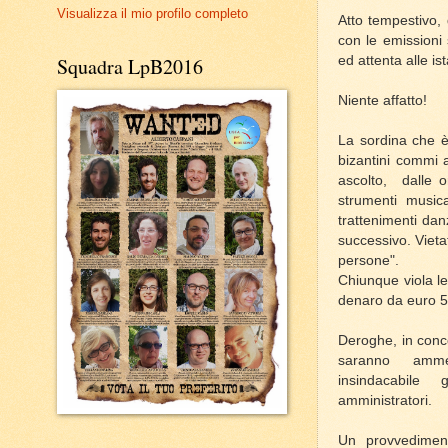
Visualizza il mio profilo completo
Atto tempestivo, 
con le emissioni 
ed attenta alle is
Squadra LpB2016
Niente affatto!
La sordina che è
bizantini commi 
ascolto,
dalle 
strumenti musica
trattenimenti dan
successivo.
Vieta
persone".
Chiunque viola l
denaro da euro 5
Deroghe, in conco
saranno amm
insindacabile 
amministratori.
Un provvedimento