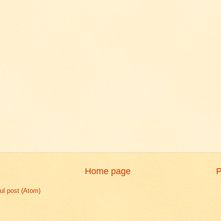
Home page
P
l post (Atom)