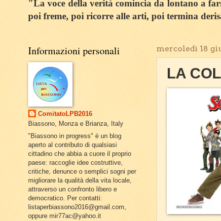
"La voce della verità comincia da lontano a farsi
poi freme, poi ricorre alle arti, poi termina deri
Informazioni personali
mercoledì 18 gi
LA CO
ComitatoLPB2016
Biassono, Monza e Brianza, Italy
"Biassono in progress" è un blog
aperto al contributo di qualsiasi
cittadino che abbia a cuore il proprio
paese: raccoglie idee costruttive,
critiche, denunce o semplici sogni per
migliorare la qualità della vita locale,
attraverso un confronto libero e
democratico. Per contatti:
listaperbiassono2016@gmail.com,
oppure mir77ac@yahoo.it