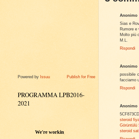
Anonimo
Sias e Rova
Rumore e v
Molto più 
M.L.
Rispondi
Anonimo
possibile 
Powered by
Issuu
Publish for Free
facciamo 
Rispondi
PROGRAMMA LPB2016-
2021
Anonimo
5CF873CD
steroid fiya
Görüntülü
steroid sat
Rispondi