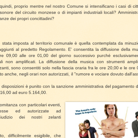
quindi, proprio mentre nel nostro Comune si intensificano i casi di citt
sonore del circuito monzese o di impianti industriali locali?
Amministr
tanze dei propri concittadini?
 stata imposta al territorio comunale è quella contemplata da
minuzi
aggiunti al predetto Regolamento.
E' consentita la diffusione della mu
ore 09,00 alle ore 01,00 del giorno successivo purché esclusivam
li non amplificati.
La diffusione della musica con strumenti amplif
zanti, sono consentiti solo nella fascia oraria fra le ore 20,00 e le ore
to anche, negli orari non autorizzati, il "rumore e vociare dovuto dall
e disposizioni è punito con la sanzione amministrativa del pagamento
16,00 ad euro 5.164,00.
mitanza con particolari eventi,
esse ed autorizzate ad
giudizio dei nostri zelanti
, difficilmente esigibile, che