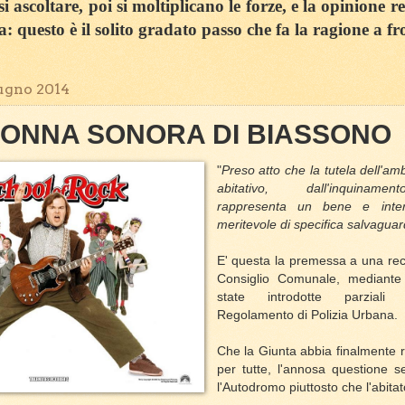
 ascoltare, poi si moltiplicano le forze, e la opinione r
sa: questo è il solito gradato passo che fa la ragione a fr
ugno 2014
LONNA SONORA DI BIASSONO
"
Preso atto che la tutela dell'am
abitativo, dall'inquiname
rappresenta un bene e inter
meritevole di specifica salvaguardi
E' questa la premessa a una rec
Consiglio Comunale, mediante
state introdotte parziali
Regolamento di Polizia Urbana.
Che la Giunta abbia finalmente ri
per tutte, l'annosa questione s
l'Autodromo piuttosto che l'abita