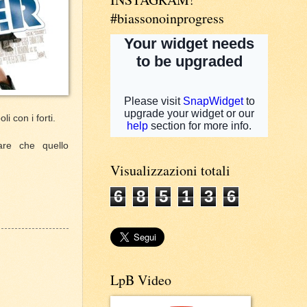
#biassonoinprogress
i con i forti.
are che quello
Visualizzazioni totali
6
8
5
1
3
6
LpB Video