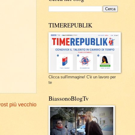
TIMEREPUBLIK
Clicca sull'immagine! C'è un lavoro per
te
BiassonoBlogTv
ost più vecchio