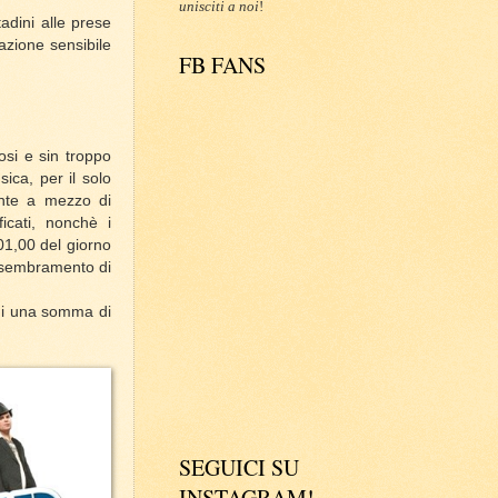
unisciti a noi
!
adini alle prese
azione sensibile
FB FANS
osi e sin troppo
sica, per il solo
ente a mezzo di
icati, nonchè i
 01,00 del giorno
'assembramento di
 di una somma di
SEGUICI SU
INSTAGRAM!