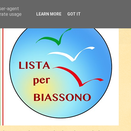
user-agent
erate usage
LEARN MORE
GOT IT