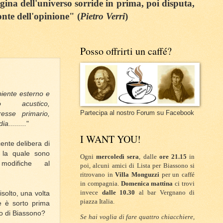
egina dell'universo sorride in prima, poi disputa,
onte dell'opinione" (
Pietro Verri
)
Posso offrirti un caffé?
biente esterno e
nto acustico,
Partecipa al nostro Forum su Facebook
esse primario,
a.........
"
I WANT YOU!
ente delibera di
 la quale sono
Ogni
mercoledì sera
, dalle
ore 21.15
in
 modifiche al
poi, alcuni amici di Lista per Biassono si
ritrovano in
Villa Monguzzi
per un caffé
in compagnia.
Domenica mattina
ci trovi
invece
dalle 10.30
al bar Vergnano di
solto, una volta
piazza Italia.
e è sorto prima
to di Biassono?
Se hai voglia di fare quattro chiacchiere,