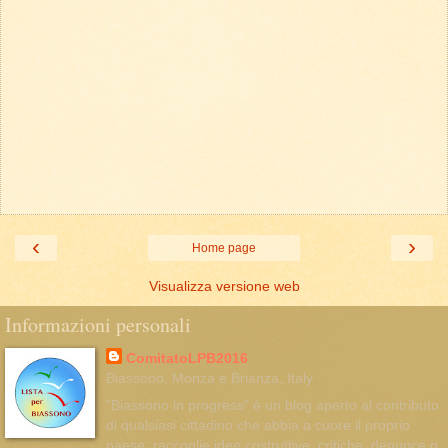
‹
›
Home page
Visualizza versione web
Informazioni personali
ComitatoLPB2016
Biassono, Monza e Brianza, Italy
"Biassono in progress" è un blog aperto al contributo
di qualsiasi cittadino che abbia a cuore il proprio
paese: raccoglie idee costruttive, critiche, denunce o