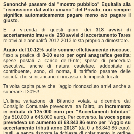
Senonché passare dal "mostro pubblico" Equitalia alla
"riscossione dal volto umano" del Privato, non sempre
significa automaticamente pagare meno e/o pagare il
giusto
.
E la vicenda di questi giorni dei
318 avvisi di
accertamento Imu
e dei
258 avvisi di accertamento Tares
relativi alle annualità 2012-2013 lo sta proprio a dimostrare.
Aggio del 10-12% sulle somme effettivamente riscosse
;
fisso a pratica di
8-10 euro per ogni anagrafica gestita
;
spese postali a carico dell'Ente; spese di procedura
esecutiva, anche di natura cautelare, addebitate al
contribuente, sono, di norma, il tariffario pesante delle
società che si incaricano di incassare le imposte locali.
Talvolta capita pure che l'aggio riconosciuto arrivi anche a
superare il 30%!!
L'ultima variazione di Bilancio votata a dicembre dal
Consiglio Comunale prevedeva, tra l'altro, un
incremento
in entrata di 135.000 euro per "Accertamenti tributari"
(da 510.000 a 645.000 euro). Per converso,
la voce spese
prevedeva un aumento di 68.843,86 euro per "Aggio su
accertamento tributi anno 2018"
(da 0 a 68.843,86 euro).
Inutili e senza risposta le richieste di chiarimento in ordine