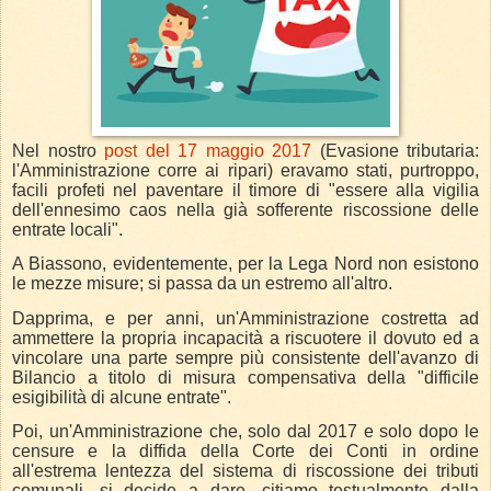
Nel nostro
post del 17 maggio 2017
(Evasione tributaria:
l'Amministrazione corre ai ripari) eravamo stati, purtroppo,
facili profeti nel paventare il timore di "essere alla vigilia
dell'ennesimo caos nella già sofferente riscossione delle
entrate locali".
A Biassono, evidentemente, per la Lega Nord non esistono
le mezze misure; si passa da un estremo all'altro.
Dapprima, e per anni, un'Amministrazione costretta ad
ammettere la propria incapacità a riscuotere il dovuto ed a
vincolare una parte sempre più consistente dell'avanzo di
Bilancio a titolo di misura compensativa della "difficile
esigibilità di alcune entrate".
Poi, un'Amministrazione che, solo dal 2017 e solo dopo le
censure e la diffida della Corte dei Conti in ordine
all'estrema lentezza del sistema di riscossione dei tributi
comunali, si decide a dare, citiamo testualmente dalla