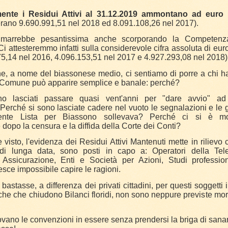
nte i Residui Attivi al 31.12.2019 ammontano ad euro 
erano 9.690.991,51 nel 2018 ed 8.091.108,26 nel 2017).
marrebbe pesantissima anche scorporando la Competenz
Ci attesteremmo infatti sulla considerevole cifra assoluta di eu
5,14 nel 2016, 4.096.153,51 nel 2017 e 4.927.293,08 nel 2018)
, a nome del biassonese medio, ci sentiamo di porre a chi h
ro Comune può apparire semplice e banale: perché?
o lasciati passare quasi vent'anni per "dare avvio" ad u
erché si sono lasciate cadere nel vuoto le segnalazioni e le g
ente Lista per Biassono sollevava? Perché ci si è m
dopo la censura e la diffida della Corte dei Conti?
visto, l'evidenza dei Residui Attivi Mantenuti mette in rilievo 
di lunga data, sono posti in capo a: Operatori della Tele
ssicurazione, Enti e Società per Azioni, Studi professiona
esce impossibile capire le ragioni.
astasse, a differenza dei privati cittadini, per questi soggetti 
che che chiudono Bilanci floridi, non sono neppure previste mor
novano le convenzioni in essere senza prendersi la briga di sanar