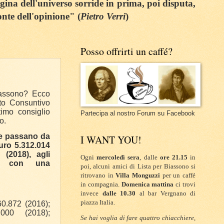
egina dell'universo sorride in prima, poi disputa,
onte dell'opinione" (
Pietro Verri
)
Posso offrirti un caffé?
assono? Ecco
to Consuntivo
timo consiglio
Partecipa al nostro Forum su Facebook
io.
 passano da
I WANT YOU!
uro 5.312.014
 (2018), agli
Ogni
mercoledì sera
, dalle
ore 21.15
in
45, con una
poi, alcuni amici di Lista per Biassono si
ritrovano in
Villa Monguzzi
per un caffé
in compagnia.
Domenica mattina
ci trovi
invece
dalle 10.30
al bar Vergnano di
piazza Italia.
0.872 (2016);
.000 (2018);
Se hai voglia di fare quattro chiacchiere,