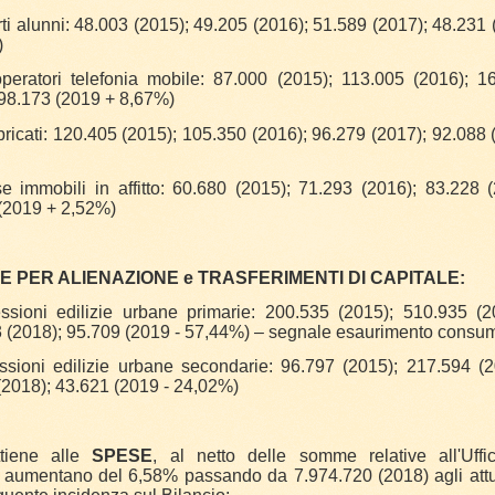
rti alunni: 48.003 (2015); 49.205 (2016); 51.589 (2017); 48.231
)
eratori telefonia mobile: 87.000 (2015); 113.005 (2016); 1
 98.173 (2019 + 8,67%)
fabbricati: 120.405 (2015); 105.350 (2016); 96.279 (2017); 92.088
 immobili in affitto: 60.680 (2015); 71.293 (2016); 83.228 
 (2019 + 2,52%)
E PER ALIENAZIONE e TRASFERIMENTI DI
CAPITALE:
ssioni edilizie urbane primarie: 200.535 (2015); 510.935 (
 (2018); 95.709 (2019 - 57,44%) – segnale esaurimento consumo
ssioni edilizie urbane
secondarie: 96.797 (2015); 217.594 (2
(2018); 43.621 (2019 - 24,02%)
tiene alle
SPESE
, al netto delle somme relative all'Uffi
aumentano del 6,58% passando da 7.974.720 (2018) agli attu