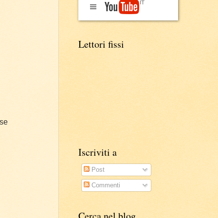
Lettori fissi
ese
Iscriviti a
Post
Commenti
Cerca nel blog