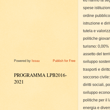
ed hanno la seg
spese istituzion
ordine pubblico
istruzione e dir
tutela e valoriz
politiche giovan
turismo: 0,00%
assetto del terr
Powered by
Issuu
Publish for Free
sviluppo sosteni
trasporti e dirit
PROGRAMMA LPB2016-
soccorso civile:
2021
diritti sociali, 
sviluppo econom
politiche per il
energia e diver