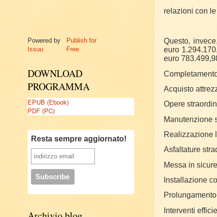
relazioni con le
Powered by
Publish for
Questo, invece
Issuu
Free
euro 1.294.170,
euro 783.499,98
DOWNLOAD
Completamento s
PROGRAMMA
Acquisto attrez
EPUB (Ebook)
Opere straordin
PDF (PC)
Manutenzione st
Realizzazione l
Resta sempre aggiornato!
Asfaltature stra
Messa in sicur
Installazione c
Prolungamento 
Interventi effi
Archivio blog