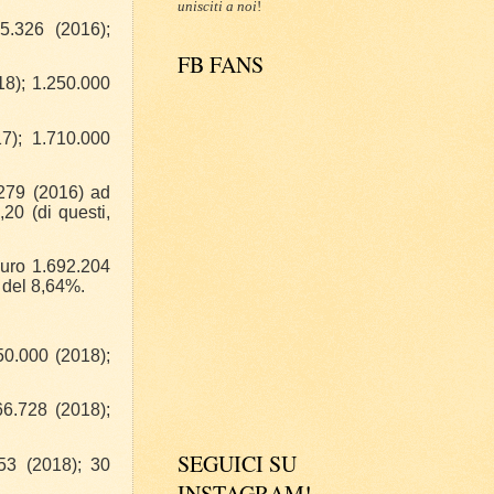
unisciti a noi
!
5.326 (2016);
FB FANS
18); 1.250.000
7); 1.710.000
.279 (2016) ad
20 (di questi,
uro 1.692.204
 del 8,64%.
50.000 (2018);
66.728 (2018);
SEGUICI SU
 53 (2018); 30
INSTAGRAM!