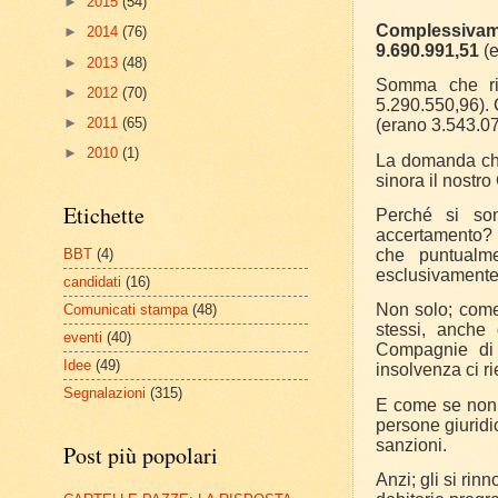
►
2015
(54)
Complessivame
►
2014
(76)
9.690.991,51
(
►
2013
(48)
Somma che ri
►
2012
(70)
5.290.550,96). 
►
2011
(65)
(erano 3.543.07
►
2010
(1)
La domanda che
sinora il nost
Etichette
Perché si son
accertamento? P
che puntualm
BBT
(4)
esclusivamente 
candidati
(16)
Non solo; come 
Comunicati stampa
(48)
stessi, anche 
eventi
(40)
Compagnie di A
Idee
(49)
insolvenza ci ri
Segnalazioni
(315)
E come se non b
persone giuridi
sanzioni.
Post più popolari
Anzi; gli si rin