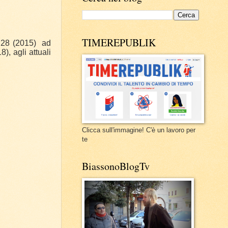
TIMEREPUBLIK
,28 (2015) ad
, agli attuali
Clicca sull'immagine! C'è un lavoro per
te
BiassonoBlogTv