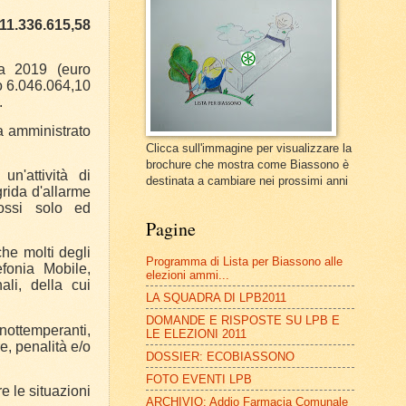
11.336.615,58
a 2019 (euro
ro 6.046.064,10
.
a amministrato
Clicca sull'immagine per visualizzare la
brochure che mostra come Biassono è
n'attività di
destinata a cambiare nei prossimi anni
rida d'allarme
ossi solo ed
Pagine
che molti degli
Programma di Lista per Biassono alle
fonia Mobile,
elezioni ammi...
li, della cui
LA SQUADRA DI LPB2011
DOMANDE E RISPOSTE SU LPB E
inottemperanti,
LE ELEZIONI 2011
e, penalità e/o
DOSSIER: ECOBIASSONO
FOTO EVENTI LPB
e le situazioni
ARCHIVIO: Addio Farmacia Comunale