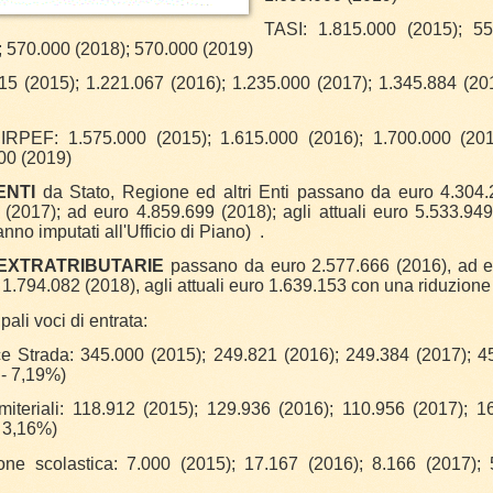
TASI: 1.815.000 (2015); 55
; 570.000 (2018); 570.000 (2019)
15 (2015); 1.221.067 (2016); 1.235.000 (2017); 1.345.884 (20
RPEF: 1.575.000 (2015); 1.615.000 (2016); 1.700.000 (201
00 (2019)
ENTI
da Stato, Regione ed altri Enti passano da euro 4.304
(2017); ad euro 4.859.699 (2018); agli attuali euro 5.533.949,
no imputati all'Ufficio di Piano) .
EXTRATRIBUTARIE
passano da euro 2.577.666 (2016), ad e
 1.794.082 (2018), agli attuali euro 1.639.153 con una riduzione
pali voci di entrata:
e Strada: 345.000 (2015); 249.821 (2016); 249.384 (2017); 4
- 7,19%)
miteriali: 118.912 (2015); 129.936 (2016); 110.956 (2017); 1
 3,16%)
ione scolastica: 7.000 (2015); 17.167 (2016); 8.166 (2017);