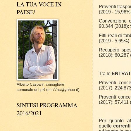
LA TUA VOCE IN
Proventi traspo
PAESE!
(2019 - 15,96%
Convenzione op
90.344 (2018);
Fitti reali di 
(2019 - 5,65%)
Recupero spese
(2018); 60.287
Tra le
ENTRAT
Proventi conce
Alberto Caspani, consigliere
(2017); 224.873
comunale di LpB (mir77ac@yahoo.it)
Proventi conce
(2017); 57.411 
SINTESI PROGRAMMA
2016/2021
Per quanto at
quelle
correnti