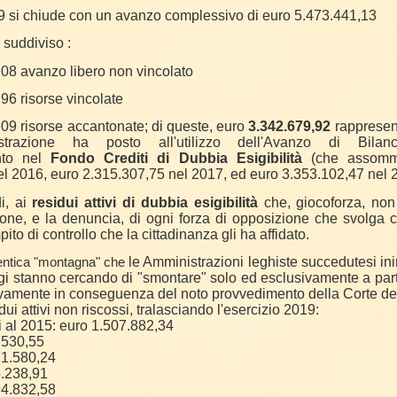
9 si chiude con un avanzo complessivo di euro 5.473.441,13
 suddiviso :
,08 avanzo libero non vincolato
96 risorse vincolate
09 risorse accantonate; di queste, euro
3.342.679,92
rappresent
strazione ha posto all'utilizzo dell'Avanzo di Bilan
nto nel
Fondo Crediti di Dubbia Esigibilità
(che assomm
l 2016, euro 2.315.307,75 nel 2017, ed euro 3.353.102,47 nel 
i, ai
residui attivi di dubbia esigibilità
che, giocoforza, no
nzione, e la denuncia, di ogni forza di opposizione che svolga 
pito di controllo che la cittadinanza gli ha affidato.
le Amministrazioni leghiste succedutesi in
entica "montagna" che
i stanno cercando di "smontare" solo ed esclusivamente a part
ivamente in conseguenza del noto provvedimento della Corte de
idui attivi non riscossi, tralasciando l'esercizio 2019:
 al 2015: euro 1.507.882,34
.530,55
71.580,24
.238,91
94.832,58