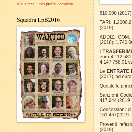
Visualizza il mio profilo completo
610.000 (2017)
Squadra LpB2016
TARI: 1.2000.6
(2019)
ADDIZ. COM. I
(2018); 1.740.0
I
TRASFERIM
euro 4.112.581 
4.147.758,01 van
Le
ENTRATE 
(2017), ad euro
Queste le princi
Sanzioni Codic
417.644 (2019 
Concessioni ci
161.467(2019 -
Proventi refez
(2019)