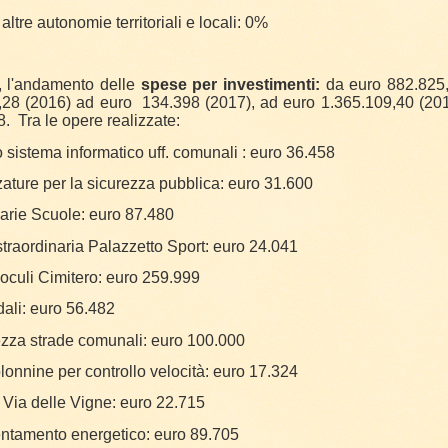
 altre autonomie territoriali e locali: 0%
, l'andamento delle
spese per investimenti:
da euro 882.825
28 (2016) ad euro 134.398 (2017), ad euro 1.365.109,40 (2018)
. Tra le opere realizzate:
istema informatico uff. comunali : euro 36.458
zature per la sicurezza pubblica: euro 31.600
arie Scuole: euro 87.480
raordinaria Palazzetto Sport: euro 24.041
oculi Cimitero: euro 259.999
dali: euro 56.482
ezza strade comunali: euro 100.000
olonnine per controllo velocità: euro 17.324
Via delle Vigne: euro 22.715
cientamento energetico: euro 89.705