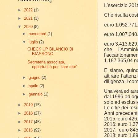
L'esercizio 201
►
2022
(1)
Che risulta così
►
2021
(3)
euro 1.052.771
▼
2020
(8)
►
novembre
(1)
euro 1.007.040.
▼
luglio
(2)
euro 3.413.629,
CHECK UP BILANCIO DI
che l'Ammini
BIASSONO
l'accantoname
1.187.365,04 ne
Segreteria associata,
opportunità per "fare rete"
E siamo, quind
attirare l'atte
►
giugno
(2)
diligenza il com
►
aprile
(2)
Una vera ed aut
►
gennaio
(1)
dal 1996 ad ogg
solo ed esclus
►
2019
(15)
Le cifre dei res
Anni precedenti
►
2018
(27)
2015: euro 426
►
2017
(45)
2016: euro 1.3
2017: euro 845
►
2016
(92)
2018: euro 1.8