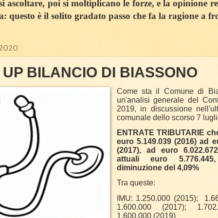
 ascoltare, poi si moltiplicano le forze, e la opinione r
sa: questo è il solito gradato passo che fa la ragione a fr
 2020
UP BILANCIO DI BIASSONO
Come sta il Comune di Bi
un'analisi generale del Con
2019, in discussione nell'ul
comunale dello scorso 7 lugl
ENTRATE TRIBUTARIE che
euro 5.149.039 (2016) ad e
(2017), ad euro 6.022.672
attuali euro 5.776.4
diminuzione del 4,09%
Tra queste:
IMU: 1.250.000 (2015); 1.66
1.600.000 (2017); 1.702
1.600.000 (2019)