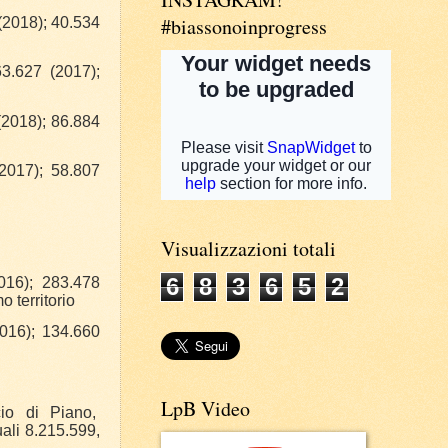
#biassonoinprogress
 (2018); 40.534
63.627 (2017);
 (2018); 86.884
(2017); 58.807
Visualizzazioni totali
6
8
3
6
5
2
2016); 283.478
 territorio
016); 134.660
LpB Video
cio di Piano,
ali 8.215.599,