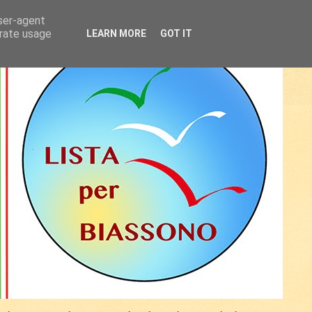
user-agent
erate usage
LEARN MORE
GOT IT