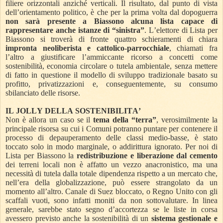
filiere orizzontali anziché verticali. Il risultato, dal punto di vista
dell’orientamento politico, è che per la prima volta dal dopoguerra
non sarà presente a Biassono alcuna lista capace di
rappresentare anche istanze di “sinistra”
. L’elettore di Lista per
Biassono si troverà di fronte quattro schieramenti di chiara
impronta neoliberista e cattolico-parrocchiale
, chiamati fra
l’altro a giustificare l’ammiccante ricorso a concetti come
sostenibilità, economia circolare o tutela ambientale, senza mettere
di fatto in questione il modello di sviluppo tradizionale basato su
profitto, privatizzazioni e, conseguentemente, su consumo
sbilanciato delle risorse.
IL JOLLY DELLA SOSTENIBILITA’
Non è allora un caso se il
tema della “terra”
, verosimilmente la
principale risorsa su cui i Comuni potranno puntare per contenere il
processo di depauperamento delle classi medio-basse, è stato
toccato solo in modo marginale, o addirittura ignorato. Per noi di
Lista per Biassono la
redistribuzione e liberazione dal cemento
dei terreni locali non è affatto un vezzo anacronistico, ma una
necessità di tutela dalla totale dipendenza rispetto a un mercato che,
nell’era della globalizzazione, può essere strangolato da un
momento all’altro. Canale di Suez bloccato, o Regno Unito con gli
scaffali vuoti, sono infatti moniti da non sottovalutare. In linea
generale, sarebbe stato segno d’accortezza se le liste in corsa
avessero previsto anche la sostenibilità di un
sistema gestionale e