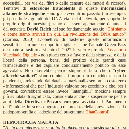
accessibili, per via dei filtri o delle censure dei motori di ricerca).
Tentativi di
estorsione fraudolenta
di queste
informazioni
altamente strategiche
sono già avvenuti in passato (un esempio,
gli pseudo test gratuiti del DNA via social network, per scoprire le
proprie origini ancestrali), tanto da essere apertamente denunciati
dal genetista
David Reich
nel suo fondamentale saggio “
Chi siamo
e come siamo arrivati fin qui. La rivoluzione del DNA antico
”
(Cortina, 2020). L’obiettivo di trasferire queste informazioni
sensibili su un unico supporto digitale - cioé l’attuale Green Pass
destinato a trasformarsi entro il 2022 in vero e proprio
Passaporto
Vaccinale Digitale
- non gioca certo a favore della sicurezza e della
libertà della persona, bensì del profitto delle grandi case
farmaceutiche e del capillare condizionamento politico da esse
agevolato. Non dovrebbe perciò stupire il fatto che i “
cyber
attacchi sanitari
” siano cominciati proprio in coincidenza con la
pandemia, prelevando dai database nazionali - sempre a costo zero
- informazioni che per l’industria valgono oro zecchino e che, per i
governi, dovrebbero essere invece “intangibili” (nozione sempre
più svuotata di significato, considerata anche la sospensione per tre
anni della
Direttiva ePrivacy europea
avviata dal Parlamento
dell’Unione lo scorso agosto, col pretesto della prevenzione alla
pedopornografia e l'adozione del programma
ChatControl
).
DEMOCRAZIA MALATA
“
A chi può interessare se io ho la glicemia o il colesterolo alto
- si