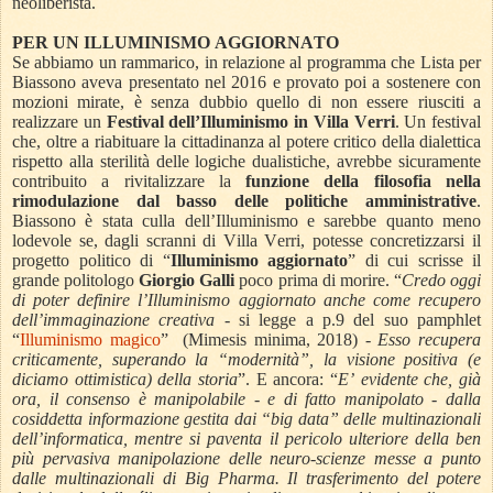
neoliberista.
PER UN ILLUMINISMO AGGIORNATO
Se abbiamo un rammarico, in relazione al programma che Lista per
Biassono aveva presentato nel 2016 e provato poi a sostenere con
mozioni mirate, è senza dubbio quello di non essere riusciti a
realizzare un
Festival dell’Illuminismo in Villa Verri
. Un festival
che, oltre a riabituare la cittadinanza al potere critico della dialettica
rispetto alla sterilità delle logiche dualistiche, avrebbe sicuramente
contribuito a rivitalizzare la
funzione della filosofia nella
rimodulazione dal basso delle politiche amministrative
.
Biassono è stata culla dell’Illuminismo e sarebbe quanto meno
lodevole se, dagli scranni di Villa Verri, potesse concretizzarsi il
progetto politico di “
Illuminismo aggiornato
” di cui scrisse il
grande politologo
Giorgio Galli
poco prima di morire. “
Credo oggi
di poter definire l’Illuminismo aggiornato anche come recupero
dell’immaginazione creativa
- si legge a p.9 del suo pamphlet
“
Illuminismo magico
”
(Mimesis minima, 2018) -
Esso recupera
criticamente, superando la “modernità”, la visione positiva (e
diciamo ottimistica) della storia
”. E ancora: “
E’ evidente che, già
ora, il consenso è manipolabile - e di fatto manipolato - dalla
cosiddetta informazione gestita dai “big data” delle multinazionali
dell’informatica, mentre si paventa il pericolo ulteriore della ben
più pervasiva manipolazione delle neuro-scienze messe a punto
dalle multinazionali di Big Pharma. Il trasferimento del potere