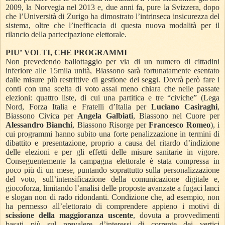
2009, la Norvegia nel 2013 e, due anni fa, pure la Svizzera, dopo
che l’Università di Zurigo ha dimostrato l’intrinseca insicurezza del
sistema, oltre che l’inefficacia di questa nuova modalità per il
rilancio della partecipazione elettorale.
PIU’ VOLTI, CHE PROGRAMMI
Non prevedendo ballottaggio per via di un numero di cittadini
inferiore alle 15mila unità, Biassono sarà fortunatamente esentato
dalle misure più restrittive di gestione dei seggi. Dovrà però fare i
conti con una scelta di voto assai meno chiara che nelle passate
elezioni: quattro liste, di cui una partitica e tre “civiche” (Lega
Nord, Forza Italia e Fratelli d’Italia per
Luciano Casiraghi
,
Biassono Civica per
Angela Galbiati
, Biassono nel Cuore per
Alessandro Bianchi
, Biassono Risorge per
Francesco Romeo
), i
cui programmi hanno subito una forte penalizzazione in termini di
dibattito e presentazione, proprio a causa del ritardo d’indizione
delle elezioni e per gli effetti delle misure sanitarie in vigore.
Conseguentemente la campagna elettorale è stata compressa in
poco più di un mese, puntando soprattutto sulla personalizzazione
del voto, sull’intensificazione della comunicazione digitale e,
giocoforza, limitando l’analisi delle proposte avanzate a fugaci lanci
e slogan non di rado ridondanti. Condizione che, ad esempio, non
ha permesso all’elettorato di comprendere appieno i motivi di
scissione della maggioranza uscente
, dovuta a provvedimenti
basati più sul prevalere d’interessi di corrente dei vertici