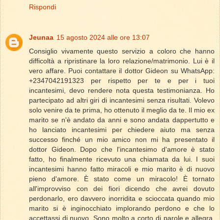
Rispondi
Jeunaa
15 agosto 2024 alle ore 13:07
Consiglio vivamente questo servizio a coloro che hanno
difficoltà a ripristinare la loro relazione/matrimonio. Lui è il
vero affare. Puoi contattare il dottor Gideon su WhatsApp:
+2347042191323 per rispetto per te e per i tuoi
incantesimi, devo rendere nota questa testimonianza. Ho
partecipato ad altri giri di incantesimi senza risultati. Volevo
solo venire da te prima, ho ottenuto il meglio da te. Il mio ex
marito se n'è andato da anni e sono andata dappertutto e
ho lanciato incantesimi per chiedere aiuto ma senza
successo finché un mio amico non mi ha presentato il
dottor Gideon. Dopo che l'incantesimo d'amore è stato
fatto, ho finalmente ricevuto una chiamata da lui. I suoi
incantesimi hanno fatto miracoli e mio marito è di nuovo
pieno d'amore. È stato come un miracolo! È tornato
all'improvviso con dei fiori dicendo che avrei dovuto
perdonarlo, ero davvero inorridita e scioccata quando mio
marito si è inginocchiato implorando perdono e che lo
accettassi di nuovo. Sono molto a corto di parole e allegra,