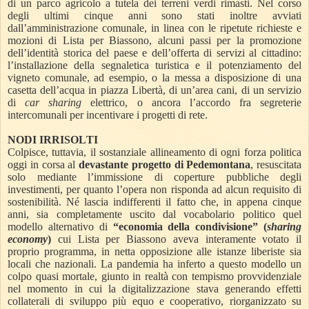
di un parco agricolo a tutela dei terreni verdi rimasti. Nel corso
degli ultimi cinque anni sono stati inoltre avviati
dall’amministrazione comunale, in linea con le ripetute richieste e
mozioni di Lista per Biassono, alcuni passi per la promozione
dell’identità storica del paese e dell’offerta di servizi al cittadino:
l’installazione della segnaletica turistica e il potenziamento del
vigneto comunale, ad esempio, o la messa a disposizione di una
casetta dell’acqua in piazza Libertà, di un’area cani, di un servizio
di
car sharing
elettrico, o ancora l’accordo fra segreterie
intercomunali per incentivare i progetti di rete.
NODI IRRISOLTI
Colpisce, tuttavia, il sostanziale allineamento di ogni forza politica
oggi in corsa al
devastante progetto di Pedemontana
, resuscitata
solo mediante l’immissione di coperture pubbliche degli
investimenti, per quanto l’opera non risponda ad alcun requisito di
sostenibilità. Né lascia indifferenti il fatto che, in appena cinque
anni, sia completamente uscito dal vocabolario politico quel
modello alternativo di
“economia della condivisione” (
sharing
economy
)
cui Lista per Biassono aveva interamente votato il
proprio programma, in netta opposizione alle istanze liberiste sia
locali che nazionali. La pandemia ha inferto a questo modello un
colpo quasi mortale, giunto in realtà con tempismo provvidenziale
nel momento in cui la digitalizzazione stava generando effetti
collaterali di sviluppo più equo e cooperativo, riorganizzato su