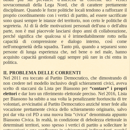
sovracomunali della Lega Nord, che di carattere prettamente
disciplinare. Quando le forze politiche locali tendono a rafforzare il
proprio coordinamento con i vertici di partito, ad essere sacrificate
sono quasi sempre le istanze del territorio, non certo le politiche di
segreteria. Al di là delle motivazioni personali dell'una o dell'altra
parte, non è mai piacevole lasciarsi dopo anni di collaborazione,
perché significa che qualcosa si è irrimediabilmente rotto nella
capacità di comprensione e dialogo interno, così come
nell'omogeneità della squadra. Tanto più, quando a separarsi sono
persone di lunga esperienza che, nel bene o nel male, hanno
acquisito capacità gestionali oggi sempre più rare in chi entra in
politica.
IL PROBLEMA DELLE CORRENTI
Nel 2011 era toccato al Partito Democratico, che dimostrando di
non credere nel modello inclusivo degli schieramenti civici, aveva
scelto di staccarsi da Lista per Biassono per
“contare” i propri
elettori
e dar loro un riferimento elettorale preciso. Nel 2016, Lista
per Biassono ha subito a sua volta la penalizzante fuoriuscita di tre
volontari, avvicinatisi al Partito Democratico anziché tener fede alla
vocazione prettamente civica dello schieramento originario, salvo
poi dar vita col PD a una nuova lista “civica” denominata appunto
Biassono Civica. In realtà, in condizione di debolezza elettorale in
determinati territori, sono spesso i vertici di partito a sollecitare le