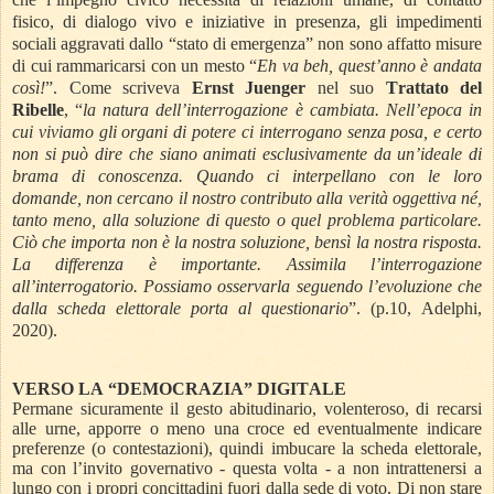
fisico, di dialogo vivo e iniziative in presenza, gli impedimenti
sociali aggravati dallo “stato di emergenza” non sono affatto misure
di cui rammaricarsi con un mesto “
Eh va beh, quest’anno è andata
così!
”. Come scriveva
Ernst Juenger
nel suo
Trattato del
Ribelle
, “
la natura dell’interrogazione è cambiata. Nell’epoca in
cui viviamo gli organi di potere ci interrogano senza posa, e certo
non si può dire che siano animati esclusivamente da un’ideale di
brama di conoscenza. Quando ci interpellano con le loro
domande, non cercano il nostro contributo alla verità oggettiva né,
tanto meno, alla soluzione di questo o quel problema particolare.
Ciò che importa non è la nostra soluzione, bensì la nostra risposta.
La differenza è importante. Assimila l’interrogazione
all’interrogatorio. Possiamo osservarla seguendo l’evoluzione che
dalla scheda elettorale porta al questionario
”. (p.10, Adelphi,
2020).
VERSO LA “DEMOCRAZIA” DIGITALE
Permane sicuramente il gesto abitudinario, volenteroso, di recarsi
alle urne, apporre o meno una croce ed eventualmente indicare
preferenze (o contestazioni), quindi imbucare la scheda elettorale,
ma con l’invito governativo - questa volta - a non intrattenersi a
lungo con i propri concittadini fuori dalla sede di voto. Di non stare