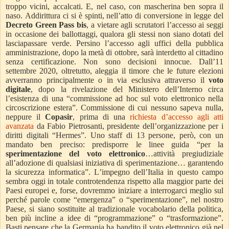
troppo vicini, accalcati. E, nel caso, con mascherina ben sopra il
naso. Addirittura ci si è spinti, nell’atto di conversione in legge del
Decreto Green Pass bis
, a vietare agli scrutatori l’accesso ai seggi
in occasione dei ballottaggi, qualora gli stessi non siano dotati del
lasciapassare verde. Persino l’accesso agli uffici della pubblica
amministrazione, dopo la metà di ottobre, sarà interdetto al cittadino
senza certificazione. Non sono decisioni innocue. Dall’11
settembre 2020, oltretutto, aleggia il timore che le future elezioni
avverranno principalmente o in via esclusiva attraverso il
voto
digitale
, dopo la rivelazione del Ministero dell’Interno circa
l’esistenza di una “commissione ad hoc sul voto elettronico nella
circoscrizione estera”. Commissione di cui nessuno sapeva nulla,
neppure il
Copasir
, prima di una
richiesta d’accesso agli atti
avanzata
da Fabio Pietrosanti, presidente dell’organizzazione per i
diritti digitali “Hermes”. Uno staff di 13 persone, però, con un
mandato ben preciso: predisporre le linee guida “per la
sperimentazione del voto elettronico
…attività pregiudiziale
all’adozione di qualsiasi iniziativa di sperimentazione… garantendo
la sicurezza informatica”. L’impegno dell’Italia in questo campo
sembra oggi in totale controtendenza rispetto alla maggior parte dei
Paesi europei e, forse, dovremmo iniziare a interrogarci meglio sul
perché parole come “emergenza” o “sperimentazione”, nel nostro
Paese, si siano sostituite al tradizionale vocabolario della politica,
ben più incline a idee di “programmazione” o “trasformazione”.
Basti pensare che la Germania ha bandito il voto elettronico già nel