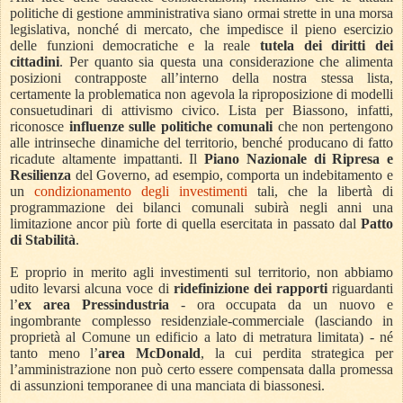
politiche di gestione amministrativa siano ormai strette in una morsa
legislativa, nonché di mercato, che impedisce il pieno esercizio
delle funzioni democratiche e la reale
tutela dei diritti dei
cittadini
. Per quanto sia questa una considerazione che alimenta
posizioni contrapposte all’interno della nostra stessa lista,
certamente la problematica non agevola la riproposizione di modelli
consuetudinari di attivismo civico. Lista per Biassono, infatti,
riconosce
influenze sulle politiche comunali
che non pertengono
alle intrinseche dinamiche del territorio, benché producano di fatto
ricadute altamente impattanti. Il
Piano Nazionale di Ripresa e
Resilienza
del Governo, ad esempio, comporta un indebitamento e
un
condizionamento degli investimenti
tali, che la libertà di
programmazione dei bilanci comunali subirà negli anni una
limitazione ancor più forte di quella esercitata in passato dal
Patto
di Stabilità
.
E proprio in merito agli investimenti sul territorio, non abbiamo
udito levarsi alcuna voce di
ridefinizione dei rapporti
riguardanti
l’
ex area Pressindustria
- ora occupata da un nuovo e
ingombrante complesso residenziale-commerciale (lasciando in
proprietà al Comune un edificio a lato di metratura limitata) - né
tanto meno l’
area McDonald
, la cui perdita strategica per
l’amministrazione non può certo essere compensata dalla promessa
di assunzioni temporanee di una manciata di biassonesi.