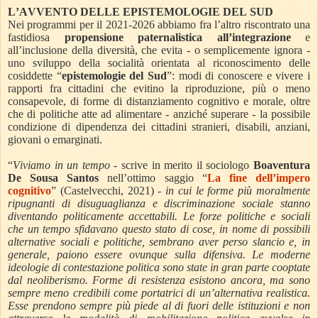
L’AVVENTO DELLE EPISTEMOLOGIE DEL SUD
Nei programmi per il 2021-2026 abbiamo fra l’altro riscontrato una
fastidiosa
propensione paternalistica all’integrazione
e
all’inclusione della diversità, che evita - o semplicemente ignora -
uno sviluppo della socialità orientata al riconoscimento delle
cosiddette “
epistemologie del Sud
”: modi di conoscere e vivere i
rapporti fra cittadini che evitino la riproduzione, più o meno
consapevole, di forme di distanziamento cognitivo e morale, oltre
che di politiche atte ad alimentare - anziché superare - la possibile
condizione di dipendenza dei cittadini stranieri, disabili, anziani,
giovani o emarginati.
“
Viviamo in un tempo
- scrive in merito il sociologo
Boaventura
De Sousa Santos
nell’ottimo saggio “
La fine dell’impero
cognitivo
” (Castelvecchi, 2021) -
in cui le forme più moralmente
ripugnanti di disuguaglianza e discriminazione sociale stanno
diventando politicamente accettabili. Le forze politiche e sociali
che un tempo sfidavano questo stato di cose, in nome di possibili
alternative sociali e politiche, sembrano aver perso slancio e, in
generale, paiono essere ovunque sulla difensiva. Le moderne
ideologie di contestazione politica sono state in gran parte cooptate
dal neoliberismo. Forme di resistenza esistono ancora, ma sono
sempre meno credibili come portatrici di un’alternativa realistica.
Esse prendono sempre più piede al di fuori delle istituzioni e non