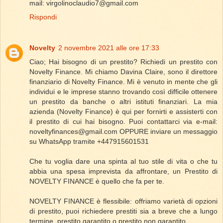
mail: virgolinoclaudio7@gmail.com
Rispondi
Novelty
2 novembre 2021 alle ore 17:33
Ciao; Hai bisogno di un prestito? Richiedi un prestito con
Novelty Finance. Mi chiamo Davina Claire, sono il direttore
finanziario di Novelty Finance. Mi è venuto in mente che gli
individui e le imprese stanno trovando così difficile ottenere
un prestito da banche o altri istituti finanziari. La mia
azienda (Novelty Finance) è qui per fornirti e assisterti con
il prestito di cui hai bisogno. Puoi contattarci via e-mail:
noveltyfinances@gmail.com OPPURE inviare un messaggio
su WhatsApp tramite +447915601531
Che tu voglia dare una spinta al tuo stile di vita o che tu
abbia una spesa imprevista da affrontare, un Prestito di
NOVELTY FINANCE è quello che fa per te.
NOVELTY FINANCE è flessibile: offriamo varietà di opzioni
di prestito, puoi richiedere prestiti sia a breve che a lungo
termine, prestito garantito o prestito non garantito.