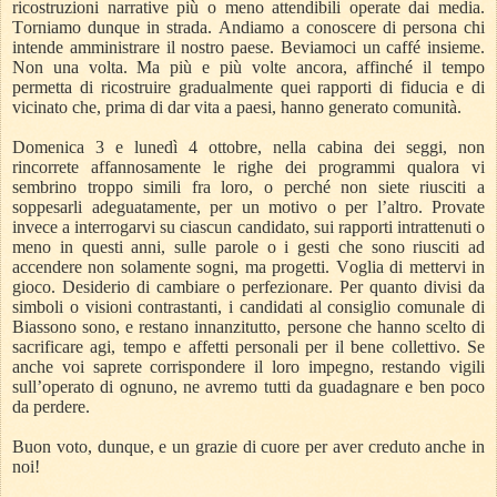
ricostruzioni narrative più o meno attendibili operate dai media.
Torniamo dunque in strada. Andiamo a conoscere di persona chi
intende amministrare il nostro paese. Beviamoci un caffé insieme.
Non una volta. Ma più e più volte ancora, affinché il tempo
permetta di ricostruire gradualmente quei rapporti di fiducia e di
vicinato che, prima di dar vita a paesi, hanno generato comunità.
Domenica 3 e lunedì 4 ottobre, nella cabina dei seggi, non
rincorrete affannosamente le righe dei programmi qualora vi
sembrino troppo simili fra loro, o perché non siete riusciti a
soppesarli adeguatamente, per un motivo o per l’altro. Provate
invece a interrogarvi su ciascun candidato, sui rapporti intrattenuti o
meno in questi anni, sulle parole o i gesti che sono riusciti ad
accendere non solamente sogni, ma progetti. Voglia di mettervi in
gioco. Desiderio di cambiare o perfezionare. Per quanto divisi da
simboli o visioni contrastanti, i candidati al consiglio comunale di
Biassono sono, e restano innanzitutto, persone che hanno scelto di
sacrificare agi, tempo e affetti personali per il bene collettivo. Se
anche voi saprete corrispondere il loro impegno, restando vigili
sull’operato di ognuno, ne avremo tutti da guadagnare e ben poco
da perdere.
Buon voto, dunque, e un grazie di cuore per aver creduto anche in
noi!