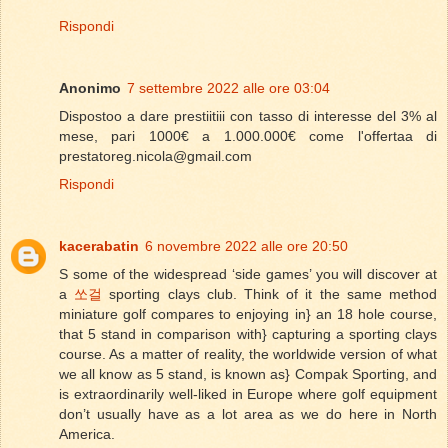
Rispondi
Anonimo
7 settembre 2022 alle ore 03:04
Dispostoo a dare prestiitiii con tasso di interesse del 3% al
mese, pari 1000€ a 1.000.000€ come l'offertaa di
prestatoreg.nicola@gmail.com
Rispondi
kacerabatin
6 novembre 2022 alle ore 20:50
S some of the widespread ‘side games’ you will discover at
a
쏘걸
sporting clays club. Think of it the same method
miniature golf compares to enjoying in} an 18 hole course,
that 5 stand in comparison with} capturing a sporting clays
course. As a matter of reality, the worldwide version of what
we all know as 5 stand, is known as} Compak Sporting, and
is extraordinarily well-liked in Europe where golf equipment
don’t usually have as a lot area as we do here in North
America.