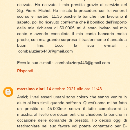
ricevuto. Ho ricevuto il mio prestito grazie al servizio del
Sig. Pierre Michel. Ho iniziato le procedure con lei venerdì
scorso e martedì 11:35 poiché le banche non lavorano il
sabato, poi ho ricevuto conferma che il bonifico dell'importo
della mia richiesta di 50.000€ mi è stato inviato sul mio
conto e avendo consultato il mio conto bancario molto
presto, con mia grande sorpresa il trasferimento è andato a
buon fine. Ecco la sua e-mail :
combaluzierp443@gmail.com
Ecco la sua e-mail : combaluzierp443@gmail.com
Rispondi
massimo olati
14 ottobre 2021 alle ore 11:43
Amici; I veri esseri umani sono coloro che sanno venire in
aiuto ai loro simili quando soffrono. Quest'uomo mi ha fatto
un prestito di 45.000eur senza il tutto complicarmi la
macchia al livello dei documenti che chiedono le banche in
occasione delle domande di prestito. Ho deciso oggi di
testimoniare nel suo favore voi potete contattarlo per E-