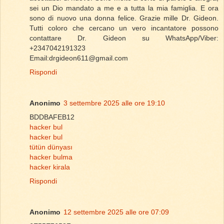
sei un Dio mandato a me e a tutta la mia famiglia. E ora
sono di nuovo una donna felice. Grazie mille Dr. Gideon.
Tutti coloro che cercano un vero incantatore possono
contattare Dr. Gideon su WhatsApp/Viber:
+2347042191323
Email:drgideon611@gmail.com
Rispondi
Anonimo
3 settembre 2025 alle ore 19:10
BDDBAFEB12
hacker bul
hacker bul
tütün dünyası
hacker bulma
hacker kirala
Rispondi
Anonimo
12 settembre 2025 alle ore 07:09