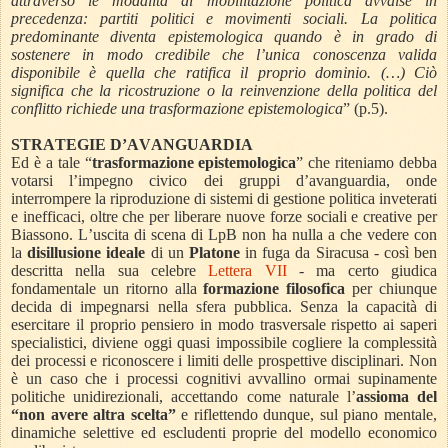
attraverso le modalità di mobilitazione politica avvalse in
precedenza: partiti politici e movimenti sociali. La politica
predominante diventa epistemologica quando è in grado di
sostenere in modo credibile che l’unica conoscenza valida
disponibile è quella che ratifica il proprio dominio. (…) Ciò
significa che la ricostruzione o la reinvenzione della politica del
conflitto richiede una trasformazione epistemologica
” (p.5).
STRATEGIE D’AVANGUARDIA
Ed è a tale “
trasformazione epistemologica
” che riteniamo debba
votarsi l’impegno civico dei gruppi d’avanguardia, onde
interrompere la riproduzione di sistemi di gestione politica inveterati
e inefficaci, oltre che per liberare nuove forze sociali e creative per
Biassono. L’uscita di scena di LpB non ha nulla a che vedere con
la
disillusione ideale
di un
Platone
in fuga da Siracusa - così ben
descritta nella sua celebre
Lettera VII
- ma certo giudica
fondamentale un ritorno alla
formazione filosofica
per chiunque
decida di impegnarsi nella sfera pubblica. Senza la capacità di
esercitare il proprio pensiero in modo trasversale rispetto ai saperi
specialistici, diviene oggi quasi impossibile cogliere la complessità
dei processi e riconoscere i limiti delle prospettive disciplinari. Non
è un caso che i processi cognitivi avvallino ormai supinamente
politiche unidirezionali, accettando come naturale l’
assioma del
“non avere altra scelta”
e riflettendo dunque, sul piano mentale,
dinamiche selettive ed escludenti proprie del modello economico