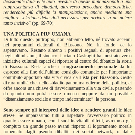
decisionale dalle élite auto-investite di queste multinazionali a una
rappresentanza di cittadini, attraverso procedure democratiche,
renderebbe più difficile la manipolazione, anche mediante una
migliore selezione delle doti necessarie per arrivare a un potere
tanto incisivo
” (pp. 69-70).
UNA POLITICA PIU’ UMANA
Di tutto questo, purtroppo, non abbiamo letto, né trovato accenni
nei programmi elettorali di Biassono. Né, in fondo, ce lo
aspettavamo. Restano almeno i positivi segnali di apertura che,
negli ultimi anni, il sindaco Luciano Casiraghi ha mostrato verso
iniziative culturali capaci di riportare al centro del dibattito la storia
di Biassono. Resta anche il
ringraziamento personale
da lui
espresso alla fine dell’ultimo consiglio comunale per l’importante
contributo apportato alla vita civica da
Lista per Biassono
. Gesto
di rara umiltà che, nello sbiadito panorama odierno della politica, ci
offre ancora una chiave di riavvicinamento alla vita civile, partendo
da quanto non potrà essere rimosso neppure da un possibile
“distanziamento sociale a tempo indeterminato”: la persona.
Sono sempre gli interpreti delle idee a rendere grandi le idee
stesse
. Se imparassimo tutti a rispettare l’avversario politico in
quanto essere umano, con i suoi inevitabili difetti, avremmo già
compiuto un grande passo avanti rispetto al logoramento morale
fomentato dagli pseudo dibattiti dei social network, o dalle