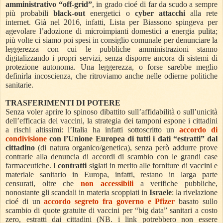
amministrativo “off-grid”
, in grado cioé di far da scudo a sempre
più probabili
black-out
energetici o
cyber attacchi
alla rete
internet. Già nel 2016, infatti, Lista per Biassono spingeva per
agevolare l’adozione di microimpianti domestici a energia pulita;
più volte ci siamo poi spesi in consiglio comunale per denunciare la
leggerezza con cui le pubbliche amministrazioni stanno
digitalizzando i propri servizi, senza disporre ancora di sistemi di
protezione autonoma. Una leggerezza, o forse sarebbe meglio
definirla incoscienza, che ritroviamo anche nelle odierne politiche
sanitarie.
TRASFERIMENTI DI POTERE
Senza voler aprire lo spinoso dibattito sull’affidabilità o sull’unicità
dell’efficacia dei vaccini, la strategia dei tamponi espone i cittadini
a rischi altissimi: l’Italia ha infatti sottoscritto un
accordo di
condivisione
con l’Unione Europea di tutti i dati “estratti” dal
cittadino
(di natura organico/genetica), senza però addurre prove
contrarie alla denuncia di accordi di scambio con le grandi case
farmaceutiche. I
contratti
siglati in merito alle forniture di vaccini e
materiale sanitario in Europa, infatti, restano in larga parte
censurati, oltre che
non accessibili
a verifiche pubbliche,
nonostante gli scandali in materia scoppiati in
Israele
: la rivelazione
cioé di un
accordo segreto
fra governo e Pfizer
basato sullo
scambio di quote gratuite di vaccini per “big data” sanitari a costo
zero, estratti dai cittadini (NB. i link potrebbero non essere