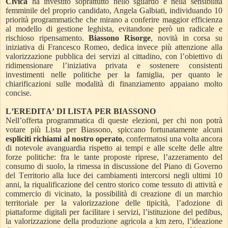
Civica
ha investito soprattutto nello sguardo e nella sensibilità
femminile del proprio candidato, Angela Galbiati, individuando 10
priorità programmatiche che mirano a conferire maggior efficienza
al modello di gestione leghista, evitandone però un radicale e
rischioso ripensamento.
Biassono Risorge
, novità in corsa su
iniziativa di Francesco Romeo, dedica invece più attenzione alla
valorizzazione pubblica dei servizi al cittadino, con l’obiettivo di
ridimensionare l’iniziativa privata e sostenere consistenti
investimenti nelle politiche per la famiglia, per quanto le
chiarificazioni sulle modalità di finanziamento appaiano molto
concise.
L’EREDITA’ DI LISTA PER BIASSONO
Nell’offerta programmatica di queste elezioni, per chi non potrà
votare più Lista per Biassono, spiccano fortunatamente alcuni
espliciti richiami al nostro operato
, confermatosi una volta ancora
di notevole avanguardia rispetto ai tempi e alle scelte delle altre
forze politiche: fra le tante proposte riprese, l’azzeramento del
consumo di suolo, la rimessa in discussione del Piano di Governo
del Territorio alla luce dei cambiamenti intercorsi negli ultimi 10
anni, la riqualificazione del centro storico come tessuto di attività e
commercio di vicinato, la possibilità di creazione di un marchio
territoriale per la valorizzazione delle tipicità, l’adozione di
piattaforme digitali per facilitare i servizi, l’istituzione del pedibus,
la valorizzazione della produzione agricola a km zero, l’ideazione