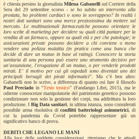
è chiesta persino la giornalista
Milena Gabanelli
sul Corriere della
Sera del 29 settembre scorso -
se ho subito un intervento alla
prostata, ho problemi cardiaci o sono in sovrappeso? In realtà i
nostri dati sanitari sono una merce preziosissima da mettere sul
mercato. Le multinazionali farmaceutiche possono orientare le
loro scelte di marketing per decidere su quali città puntare per la
vendita di un farmaco, oppure su quali età e per che patologie; le
assicurazioni private possono decidere a chi conviene o meno
vendere una polizza malattia (in pratica come una banca che
decide di dare un mutuo in base al rating). Conoscere la storia
sanitaria di una persona può essere uno strumento decisivo per
un’assunzione, l’erogazione di un mutuo, o per venderle prodotti
mirati. E’ il motivo per cui gli ospedali sono diventati uno dei
principali bersagli dei pirati informatici
”. Ma c’è ben altro:
Gabanelli non lo scrive, a differenza di quanto osi fare il filosofo
Paul Preciado
in “
Testo tossico
” (Fandango Libri, 2015), ma le
odierne conoscenze manipolatorie del patrimonio genetico possono
condizionare non solo la gestione dei corpi, ma addirittura la loro
produzione. I
Big Data sanitari
, in ultima istanza, sono considerati
possibile arma risolutiva di
conflitti batteriologi asimmetrici
, di
cui la pandemia da Covid potrebbe rappresentare già un
significativo banco di prova.
DEBITI CHE LEGANO LE MANI
Alla luce delle suddette considerazioni, riteniamo che le attuali