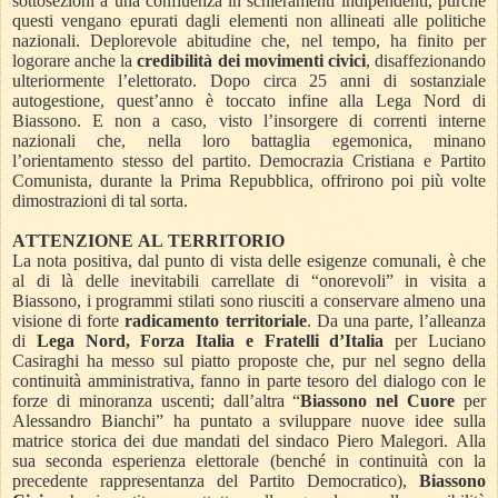
sottosezioni a una confluenza in schieramenti indipendenti, purché
questi vengano epurati dagli elementi non allineati alle politiche
nazionali. Deplorevole abitudine che, nel tempo, ha finito per
logorare anche la
credibilità dei movimenti civici
, disaffezionando
ulteriormente l’elettorato. Dopo circa 25 anni di sostanziale
autogestione, quest’anno è toccato infine alla Lega Nord di
Biassono. E non a caso, visto l’insorgere di correnti interne
nazionali che, nella loro battaglia egemonica, minano
l’orientamento stesso del partito. Democrazia Cristiana e Partito
Comunista, durante la Prima Repubblica, offrirono poi più volte
dimostrazioni di tal sorta.
ATTENZIONE AL TERRITORIO
La nota positiva, dal punto di vista delle esigenze comunali, è che
al di là delle inevitabili carrellate di “onorevoli” in visita a
Biassono, i programmi stilati sono riusciti a conservare almeno una
visione di forte
radicamento territoriale
. Da una parte, l’alleanza
di
Lega Nord, Forza Italia e Fratelli d’Italia
per Luciano
Casiraghi ha messo sul piatto proposte che, pur nel segno della
continuità amministrativa, fanno in parte tesoro del dialogo con le
forze di minoranza uscenti; dall’altra “
Biassono nel Cuore
per
Alessandro Bianchi” ha puntato a sviluppare nuove idee sulla
matrice storica dei due mandati del sindaco Piero Malegori. Alla
sua seconda esperienza elettorale (benché in continuità con la
precedente rappresentanza del Partito Democratico),
Biassono