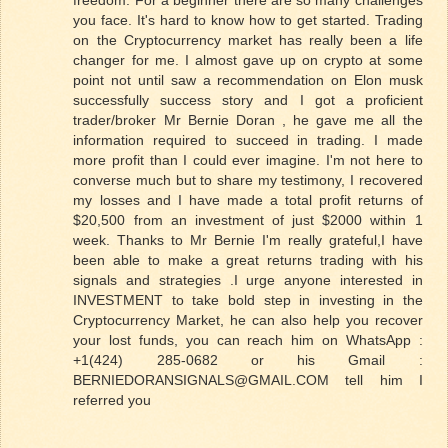
freedom. For a beginner there are so many challenges
you face. It's hard to know how to get started. Trading
on the Cryptocurrency market has really been a life
changer for me. I almost gave up on crypto at some
point not until saw a recommendation on Elon musk
successfully success story and I got a proficient
trader/broker Mr Bernie Doran , he gave me all the
information required to succeed in trading. I made
more profit than I could ever imagine. I'm not here to
converse much but to share my testimony, I recovered
my losses and I have made a total profit returns of
$20,500 from an investment of just $2000 within 1
week. Thanks to Mr Bernie I'm really grateful,I have
been able to make a great returns trading with his
signals and strategies .I urge anyone interested in
INVESTMENT to take bold step in investing in the
Cryptocurrency Market, he can also help you recover
your lost funds, you can reach him on WhatsApp :
+1(424) 285-0682 or his Gmail :
BERNIEDORANSIGNALS@GMAIL.COM tell him I
referred you