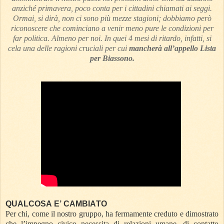
anziché primavera, poco conta per i cittadini chiamati ai seggi.
Ormai, si dirà, non ci sono più mezze stagioni; dobbiamo però
riconoscere che cominciano a venir meno pure le condizioni per
far politica. Almeno per noi. In quei 4 mesi di ritardo, infatti, si
cela una delle ragioni cruciali per cui
mancherà all’appello Lista
per Biassono.
QUALCOSA E’ CAMBIATO
Per chi, come il nostro gruppo, ha fermamente creduto e dimostrato
che l’impegno civico necessita di relazioni umane, di contatto