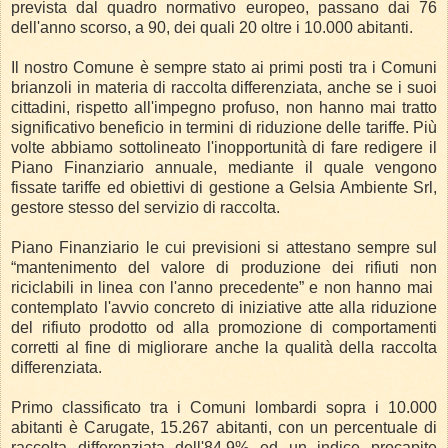
prevista dal quadro normativo europeo, passano dai 76
dell'anno scorso, a 90, dei quali 20 oltre i 10.000 abitanti.
Il nostro Comune è sempre stato ai primi posti tra i Comuni
brianzoli in materia di raccolta differenziata, anche se i suoi
cittadini, rispetto all'impegno profuso, non hanno mai tratto
significativo beneficio in termini di riduzione delle tariffe. Più
volte abbiamo sottolineato l'inopportunità di fare redigere il
Piano Finanziario annuale, mediante il quale vengono
fissate tariffe ed obiettivi di gestione a Gelsia Ambiente Srl,
gestore stesso del servizio di raccolta.
Piano Finanziario le cui previsioni si attestano sempre sul
“mantenimento del valore di produzione dei rifiuti non
riciclabili in linea con l'anno precedente” e non hanno mai
contemplato l'avvio concreto di iniziative atte alla riduzione
del rifiuto prodotto od alla promozione di comportamenti
corretti al fine di migliorare anche la qualità della raccolta
differenziata.
Primo classificato tra i Comuni lombardi sopra i 10.000
abitanti è Carugate, 15.267 abitanti, con un percentuale di
raccolta differenziata dell'84,9% ed un indice procapite