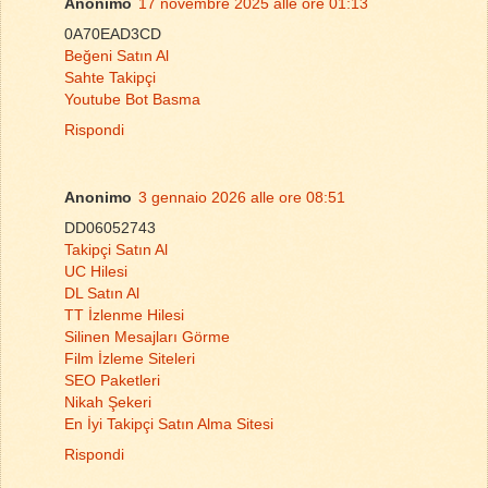
Anonimo
17 novembre 2025 alle ore 01:13
0A70EAD3CD
Beğeni Satın Al
Sahte Takipçi
Youtube Bot Basma
Rispondi
Anonimo
3 gennaio 2026 alle ore 08:51
DD06052743
Takipçi Satın Al
UC Hilesi
DL Satın Al
TT İzlenme Hilesi
Silinen Mesajları Görme
Film İzleme Siteleri
SEO Paketleri
Nikah Şekeri
En İyi Takipçi Satın Alma Sitesi
Rispondi