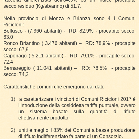
secco residuo (Kg/ab/anno) di 51,7.
Nella provincia di Monza e Brianza sono 4 i Comuni
Ricicloni:
Bellusco - (7.360 abitanti) - RD: 82,9% - procapite secco:
63,0
Ronco Briantino ( 3.476 abitanti) – RD: 78,9% - procapite
secco: 67,8
Caponago ( 5.211 abitanti) - RD: 79,1% - procapite secco:
72,4
Bernareggio ( 11.041 abitanti) – RD: 78,5% - procapite
secco: 74,2
Caratteristiche comuni che emergono dai dati:
1)
a caratterizzare i vincitori di Comuni Ricicloni 2017 è
l'introduzione della cosiddetta tariffa puntuale, ovvero
un sistema basato sulla quantità di rifiuto
effettivamente prodotto;
2)
uniti è meglio: l'83% dei Comuni a bassa produzione
di rifiuto indifferenziato fa parte di un Consorzio.