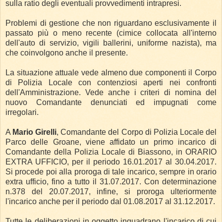
sulla ratio degli eventuali provvedimenti intrapresi.
Problemi di gestione che non riguardano esclusivamente il
passato più o meno recente (cimice collocata all'interno
dell'auto di servizio, vigili ballerini, uniforme nazista), ma
che coinvolgono anche il presente.
La situazione attuale vede almeno due componenti il Corpo
di Polizia Locale con contenziosi aperti nei confronti
dell'Amministrazione.
Vede anche i criteri di nomina del
nuovo Comandante denunciati ed impugnati come
irregolari.
A
Mario Girelli
, Comandante del Corpo di Polizia Locale del
Parco delle Groane, viene affidato un primo incarico di
Comandante della Polizia Locale di Biassono, in ORARIO
EXTRA UFFICIO, per il periodo 16.01.2017 al 30.04.2017.
Si procede poi alla proroga di tale incarico, sempre in orario
extra ufficio, fino a tutto il 31.07.2017. Con determinazione
n.378 del 20.07.2017, infine, si proroga ulteriormente
l'incarico anche per il periodo dal 01.08.2017 al 31.12.2017.
Tutte le deliberazioni in oggetto inquadrano l'incarico di cui