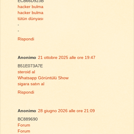
ECB66D923B
hacker bulma
hacker bulma
tütün dünyası
-
-
Rispondi
Anonimo
21 ottobre 2025 alle ore 19:47
B51E073A7E
steroid al
Whatsapp Görüntülü Show
sigara satın al
Rispondi
Anonimo
28 giugno 2026 alle ore 21:09
BC889690
Forum
Forum