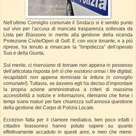
Nell'ultimo Consiglio comunale il Sindaco si è sentito punto
sul vivo per l'accusa di mancata trasparenza sollevata da
Lista per Biassono in merito alla gestione della vicenda
Protezione Civile/Open di Golf.
E con voce tonante, e a più
riprese, ha tenuto a rimarcare la “limpidezza” dell'operato
Suo e della Giunta.
Sul merito, ci riserviamo di tornare non appena in possesso
dell'articolata risposta (
eh sì che esistono ormai i file digitali,
recapitabili non appena terminata la lettura in consiglio
comunale!
).
Tuttavia, se davvero egli ha deciso d'improntare
la propria azione amministrativa a criteri di massima
accessibilità a notizie e informazioni, riteniamo che forse i
tempi siano maturi per fare chiarezza sull'annosa questione
della gestione del Corpo di Polizia Locale.
Eccezion fatta per il clamore mediatico, ben poco infatti i
cittadini biassonesi hanno potuto sapere su quanto
effettivamente accaduto in questi anni, e men che meno