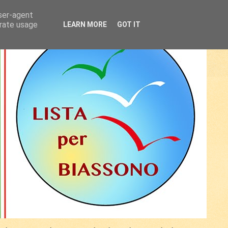
user-agent
erate usage
LEARN MORE
GOT IT