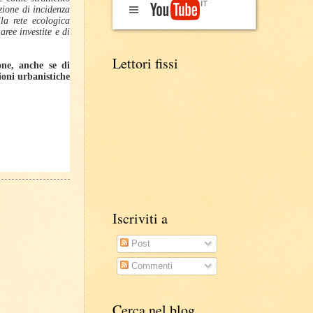
zione di incidenza
la rete ecologica
ree investite e di
Lettori fissi
one, anche se di
ioni urbanistiche
Iscriviti a
Post
Commenti
Cerca nel blog