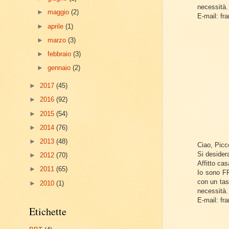
necessità.
►
maggio
(2)
E-mail: f
►
aprile
(1)
►
marzo
(3)
►
febbraio
(3)
►
gennaio
(2)
►
2017
(45)
►
2016
(92)
►
2015
(54)
►
2014
(76)
►
2013
(48)
Ciao, Picco
Si desidera
►
2012
(70)
Affitto ca
►
2011
(65)
Io sono FR
con un tas
►
2010
(1)
necessità.
E-mail: f
Etichette