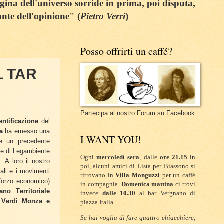
egina dell'universo sorride in prima, poi disputa,
onte dell'opinione" (
Pietro Verri
)
Posso offrirti un caffé?
 TAR
Partecipa al nostro Forum su Facebook
entificazione
del
a
ha emesso una
I WANT YOU!
e un precedente
te di Legambiente
Ogni
mercoledì sera
, dalle
ore 21.15
in
. A loro il nostro
poi, alcuni amici di Lista per Biassono si
ali e i movimenti
ritrovano in
Villa Monguzzi
per un caffé
forzo economico)
in compagnia.
Domenica mattina
ci trovi
no Territoriale
invece
dalle 10.30
al bar Vergnano di
,
Verdi Monza e
piazza Italia.
Se hai voglia di fare quattro chiacchiere,