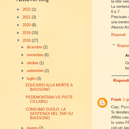
la rete ve
La sentenz
►
2022
(1)
6 e 7.
Precisato 
►
2021
(3)
una trenti
►
2020
(8)
Alessio An
►
2019
(15)
Rispondi
▼
2018
(27)
Rispos
►
dicembre
(2)
►
novembre
(6)
A
►
ottobre
(1)
Gr
be
►
settembre
(2)
▼
luglio
(3)
Rispond
EDUCARSI ALLA MORTE A
BIASSONO
PEDEMONTANA VS PISTE
Frank
1 g
CICLABILI
Ciao, Picco
CONSUMO SUOLO: LA
Si desidera
SENTENZA DEL TAR SU
Affitto ca
BIASSONO
Io sono FR
con un tas
►
giugno
(2)