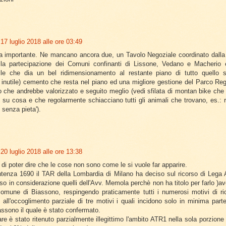
17 luglio 2018 alle ore 03:49
ia importante. Ne mancano ancora due, un Tavolo Negoziale coordinato dalla
la partecipazione dei Comuni confinanti di Lissone, Vedano e Macherio
ile che dia un bel ridimensionamento al restante piano di tutto quello s
o inutile) cemento che resta nel piano ed una migliore gestione del Parco Reg
 che andrebbe valorizzato e seguito meglio (vedi sfilata di montan bike che
 su cosa e che regolarmente schiacciano tutti gli animali che trovano, es.: 
 senza pieta').
20 luglio 2018 alle ore 13:38
di poter dire che le cose non sono come le si vuole far apparire.
tenza 1690 il TAR della Lombardia di Milano ha deciso sul ricorso di Lega 
so in considerazione quelli dell'Avv. Memola perchè non ha titolo per farlo )av
omune di Biassono, respingendo praticamente tutti i numerosi motivi di r
i all'occoglimento parziale di tre motivi i quali incidono solo in minima parte
ssono il quale è stato confermato.
lare è stato ritenuto parzialmente illegittimo l'ambito ATR1 nella sola porzion