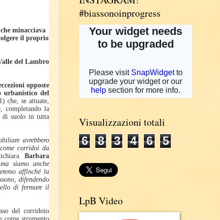
#biassonoinprogress
 che minacciava
olgere il proprio
 Valle del Lambro
eccezioni opposte
o urbanistico del
1) che, se attuate,
e, completando la
 di suolo in tutta
Visualizzazioni totali
6
8
3
4
6
5
biliare avrebbero
a come corridoi da
chiara
Barbara
a, ma siamo anche
leremo affinché la
assono, difendendo
ello di fermare il
LpB Video
sso del corridoio
ale come strumento