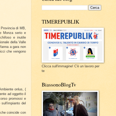
TIMEREPUBLIK
 Provincia di MB,
 e Monza serio e
chifoso e inutile
ionale della Valle
 fanna a gara non
ricci che vengono
Clicca sull'immagine! C'è un lavoro per
te
BiassonoBlogTv
Ambiente onlus, (
ente ad oggetto il
icorso promossi e
 sull'impianto del
e che coincide con