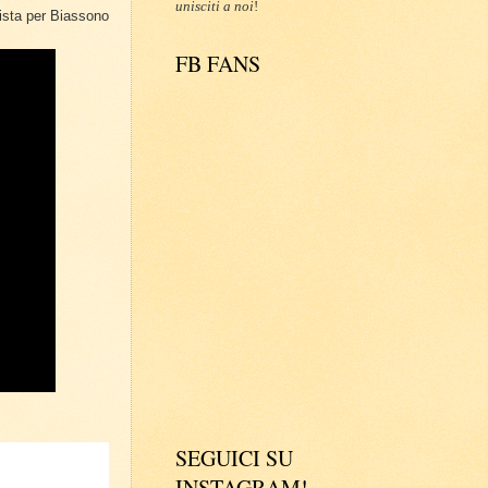
unisciti a noi
!
ista per Biassono
FB FANS
SEGUICI SU
INSTAGRAM!