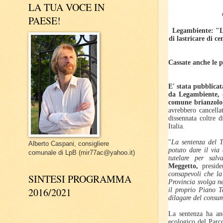
LA TUA VOCE IN
PAESE!
Legambiente: "La
di lastricare di c
Cassate anche le p
E' stata pubblicat
da Legambiente, d
comune brianzolo
avrebbero cancella
dissennata coltre d
Italia.
"
La sentenza del T
Alberto Caspani, consigliere
potuto dare il via
comunale di LpB (mir77ac@yahoo.it)
tutelare per salv
Meggetto,
preside
consapevoli che la 
SINTESI PROGRAMMA
Provincia svolga n
2016/2021
il proprio Piano Te
dilagare del consu
La sentenza ha anc
ecologico del Parc