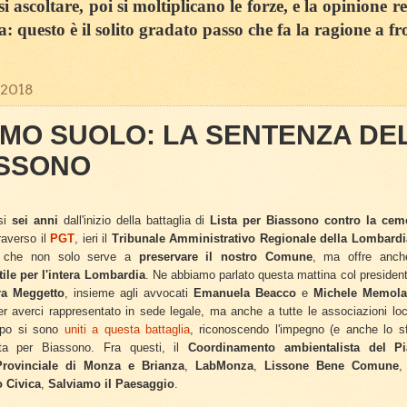
 ascoltare, poi si moltiplicano le forze, e la opinione r
sa: questo è il solito gradato passo che fa la ragione a fr
 2018
MO SUOLO: LA SENTENZA DEL
ASSONO
si
sei anni
dall'inizio della battaglia di
Lista per Biassono
contro la cem
traverso il
PGT
, ieri il
Tribunale Amministrativo Regionale della Lombardi
che non solo serve a
preservare il nostro Comune
, ma offre anch
tile per l'intera Lombardia
. Ne abbiamo parlato questa mattina col presiden
ra Meggetto
, insieme agli avvocati
Emanuela Beacco
e
Michele Memola
r averci rappresentato in sede legale, ma anche a tutte le associazioni loc
mpo si sono
uniti a questa battaglia
, riconoscendo l'impegno (e anche lo s
ta per Biassono. Fra questi, il
Coordinamento ambientalista del Pia
rovinciale di Monza e Brianza
,
LabMonza
,
Lissone Bene Comune
 Civica
,
Salviamo il Paesaggio
.