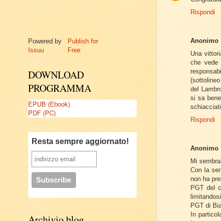
Rispondi
Anonimo
Powered by
Publish for
Issuu
Free
Una vittor
che vede 
responsab
DOWNLOAD
(sottoline
PROGRAMMA
del Lambro
si sa bene
EPUB (Ebook)
schiacciati
PDF (PC)
Rispondi
Resta sempre aggiornato!
Anonimo
Mi sembra 
Con la sen
non ha pre
PGT del c
limitandos
PGT di Bia
In partico
Archivio blog