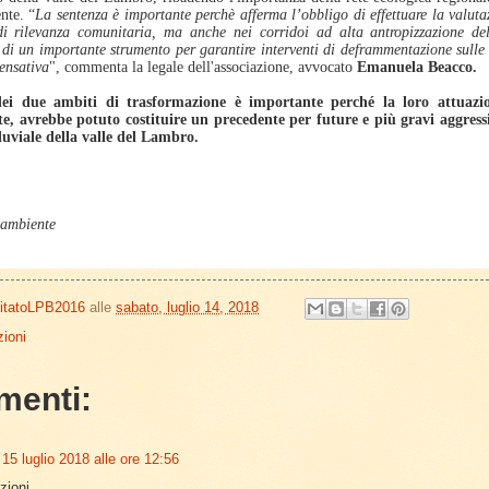
nte. “
La sentenza è importante perchè afferma l’obbligo di effettuare la valuta
di rilevanza comunitaria, ma anche nei corridoi ad alta antropizzazione del
a di un importante strumento per garantire interventi di deframmentazione sulle a
ensativa
", commenta la legale dell'associazione, avvocato
Emanuela Beacco.
ei due ambiti di trasformazione è importante perché la loro attuazi
e, avrebbe potuto costituire un precedente per future e più gravi aggress
fluviale della valle del Lambro.
gambiente
itatoLPB2016
alle
sabato, luglio 14, 2018
ioni
menti:
15 luglio 2018 alle ore 12:56
zioni