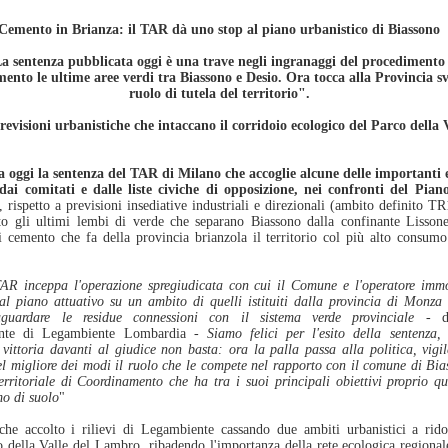
Cemento in Brianza: il TAR dà uno stop al piano urbanistico di Biassono
 sentenza pubblicata oggi è una trave negli ingranaggi del procedimento
emento le ultime aree verdi tra Biassono e Desio. Ora tocca alla Provincia sv
ruolo di tutela del territorio".
revisioni urbanistiche che intaccano il corridoio ecologico del Parco della
a oggi la sentenza del TAR di Milano che accoglie alcune delle importanti 
ai comitati e dalle liste civiche di opposizione, nei confronti del Pian
, rispetto a previsioni insediative industriali e direzionali (ambito definito TR
to gli ultimi lembi di verde che separano Biassono dalla confinante Lisson
i cemento che fa della provincia brianzola il territorio col più alto consumo
AR inceppa l'operazione spregiudicata con cui il Comune e l'operatore immo
 al piano attuativo su un ambito di quelli istituiti dalla provincia di Monz
aguardare le residue connessioni con il sistema verde provinciale
- di
nte di Legambiente Lombardia -
Siamo felici per l'esito della sentenz
vittoria davanti al giudice non basta: ora la palla passa alla politica, vigi
el migliore dei modi il ruolo che le compete nel rapporto con il comune di Bi
rritoriale di Coordinamento che ha tra i suoi principali obiettivi proprio qu
mo di suolo
"
he accolto i rilievi di Legambiente cassando due ambiti urbanistici a rido
o della Valle del Lambro, ribadendo l'importanza della rete ecologica region