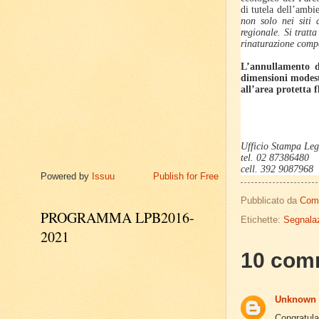
di tutela dell’ambie
non solo nei siti 
regionale. Si tratt
rinaturazione comp
L’annullamento d
dimensioni modest
all’area protetta 
Ufficio Stampa Le
tel. 02 87386480
cell. 392 9087968
Powered by
Issuu
Publish for Free
Pubblicato da
Com
PROGRAMMA LPB2016-
Etichette:
Segnalaz
2021
10 com
Unknown
Congratula