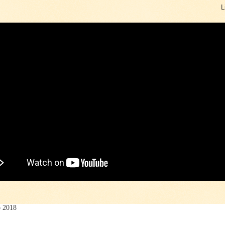
L
o 2018