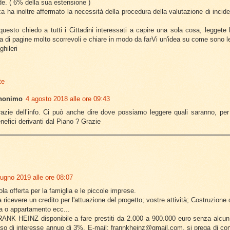
rde. ( 6% della sua estensione )
a ha inoltre affermato la necessità della procedura della valutazione di incide
questo chiedo a tutti i Cittadini interessati a capire una sola cosa, legget
na di pagine molto scorrevoli e chiare in modo da farVi un'idea su come sono l
ghileri
te
nonimo
4 agosto 2018 alle ore 09:43
azie dell’info. Ci può anche dire dove possiamo leggere quali saranno, per 
nefici derivanti dal Piano ? Grazie
i
iugno 2019 alle ore 08:07
la offerta per la famiglia e le piccole imprese.
 ricevere un credito per l'attuazione del progetto; vostre attività; Costruzione
sa o appartamento ecc...
ANK HEINZ disponibile a fare prestiti da 2.000 a 900.000 euro senza alcun
so di interesse annuo di 3%. E-mail: frannkheinz@gmail.com, si prega di cont