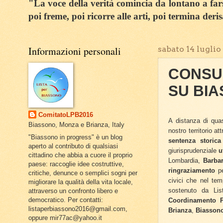
"La voce della verità comincia da lontano a farsi
poi freme, poi ricorre alle arti, poi termina deri
Informazioni personali
sabato 14 luglio
CONSU
SU BI
ComitatoLPB2016
A distanza di qua
Biassono, Monza e Brianza, Italy
nostro territorio at
"Biassono in progress" è un blog
sentenza storica
aperto al contributo di qualsiasi
giurisprudenziale
u
cittadino che abbia a cuore il proprio
Lombardia,
Barba
paese: raccoglie idee costruttive,
ringraziamento
pe
critiche, denunce o semplici sogni per
civici che nel te
migliorare la qualità della vita locale,
sostenuto da Lis
attraverso un confronto libero e
democratico. Per contatti:
Coordinamento P
listaperbiassono2016@gmail.com,
Brianza
,
Biassono
oppure mir77ac@yahoo.it