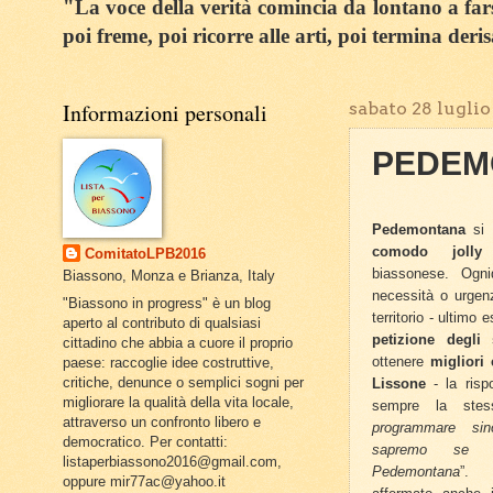
"La voce della verità comincia da lontano a farsi
poi freme, poi ricorre alle arti, poi termina deri
Informazioni personali
sabato 28 luglio
PEDEMO
Pedemontana
si 
comodo jolly
p
ComitatoLPB2016
biassonese. Ogni
Biassono, Monza e Brianza, Italy
necessità o urgenze
"Biassono in progress" è un blog
territorio - ultimo
aperto al contributo di qualsiasi
petizione degli 
cittadino che abbia a cuore il proprio
ottenere
migliori 
paese: raccoglie idee costruttive,
critiche, denunce o semplici sogni per
Lissone
- la rispo
migliorare la qualità della vita locale,
sempre la stes
attraverso un confronto libero e
programmare s
democratico. Per contatti:
sapremo se 
listaperbiassono2016@gmail.com,
Pedemontana
”. 
oppure mir77ac@yahoo.it