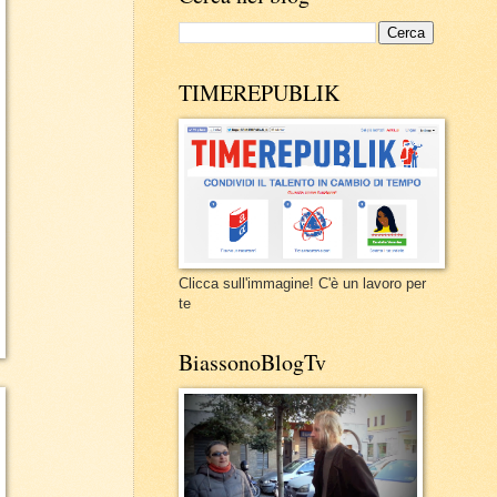
TIMEREPUBLIK
Clicca sull'immagine! C'è un lavoro per
te
BiassonoBlogTv