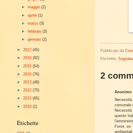
►
maggio
(2)
►
aprile
(1)
►
marzo
(3)
►
febbraio
(3)
►
gennaio
(2)
►
2017
(45)
Pubblicato da
Com
►
2016
(92)
Etichette:
Segnalaz
►
2015
(54)
2 comm
►
2014
(76)
►
2013
(48)
►
2012
(70)
Anonimo
►
2011
(65)
Necessità 
comunale 
►
2010
(1)
Necessità d
questo tra
l'amminist
Etichette
Forse se 
ambientali