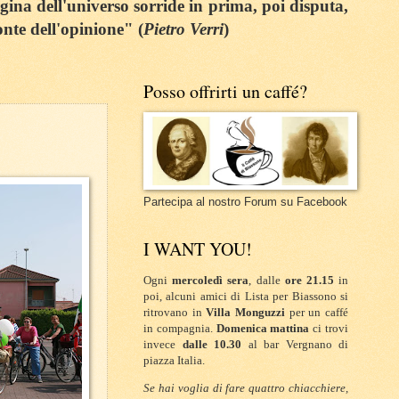
egina dell'universo sorride in prima, poi disputa,
onte dell'opinione" (
Pietro Verri
)
Posso offrirti un caffé?
Partecipa al nostro Forum su Facebook
I WANT YOU!
Ogni
mercoledì sera
, dalle
ore 21.15
in
poi, alcuni amici di Lista per Biassono si
ritrovano in
Villa Monguzzi
per un caffé
in compagnia.
Domenica mattina
ci trovi
invece
dalle 10.30
al bar Vergnano di
piazza Italia.
Se hai voglia di fare quattro chiacchiere,