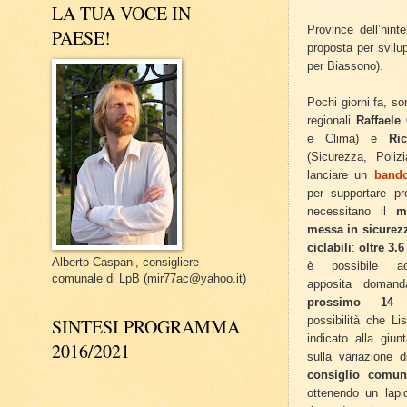
LA TUA VOCE IN
Province dell’hint
PAESE!
proposta per svilu
per Biassono).
Pochi giorni fa, so
regionali
Raffaele
e Clima) e
Ri
(Sicurezza, Poliz
lanciare un
bando
per supportare p
necessitano il
m
messa in sicurez
ciclabili
:
oltre 3.6
Alberto Caspani, consigliere
è possibile ac
comunale di LpB (mir77ac@yahoo.it)
apposita doman
prossimo 14 
possibilità che L
SINTESI PROGRAMMA
indicato alla giun
2016/2021
sulla variazione d
consiglio comun
ottenendo un lapid