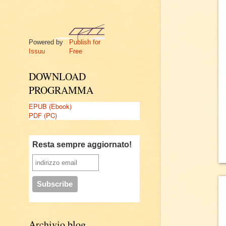
Powered by
Publish for
Issuu
Free
DOWNLOAD
PROGRAMMA
EPUB (Ebook)
PDF (PC)
Resta sempre aggiornato!
Archivio blog