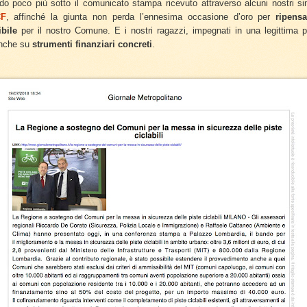
ndo poco più sotto il comunicato stampa ricevuto attraverso alcuni nostri si
F
, affinché la giunta non perda l’ennesima occasione d’oro per
ripensa
bile
per il nostro Comune. E i nostri ragazzi, impegnati in una legittima pe
anche su
strumenti finanziari concreti
.