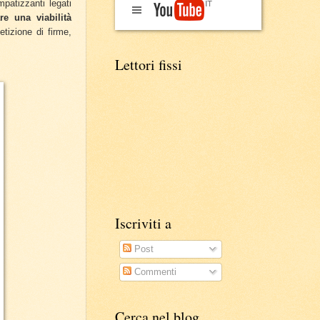
mpatizzanti legati
re una viabilità
tizione di firme,
Lettori fissi
Iscriviti a
Post
Commenti
Cerca nel blog