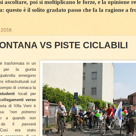
 ascoltare, poi si moltiplicano le forze, e la opinione r
sa: questo è il solito gradato passo che fa la ragione a fr
 2018
NTANA VS PISTE CICLABILI
è trasformata in un
er la giunta
qualvolta emergono
 infrastrutturali sul
 esempio di cronaca la
studenti
locali per
collegamenti verso
sta di Villa Verri è
sa: “
non potremo
ino a quando non
da lì passerà
Così era stato