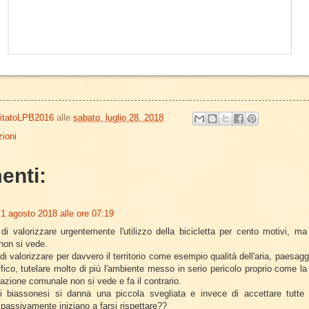
itatoLPB2016
alle
sabato, luglio 28, 2018
ioni
enti:
1 agosto 2018 alle ore 07:19
di valorizzare urgentemente l'utilizzo della bicicletta per cento motivi, ma
non si vede.
i valorizzare per davvero il territorio come esempio qualità dell'aria, paesaggi
ffico, tutelare molto di più l'ambiente messo in serio pericolo proprio come l
razione comunale non si vede e fa il contrario.
i biassonesi si danna una piccola svegliata e invece di accettare tutte 
 passivamente iniziano a farsi rispettare??