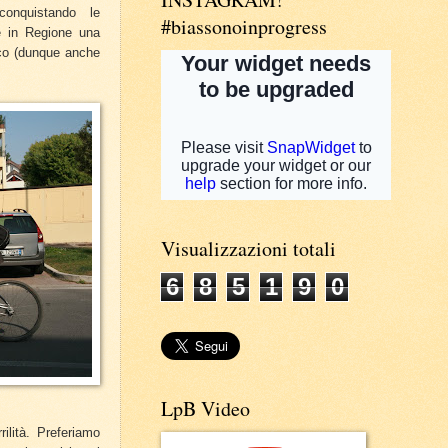
nquistando le
#biassonoinprogress
e in Regione una
co (dunque anche
Visualizzazioni totali
6
8
5
1
9
0
LpB Video
ilità. Preferiamo