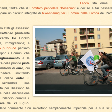
Lecco
sta ormai co
erland, tant’è che il
Comitato pendolare “Besanino”
è deciso a far passar
ppare un circuito integrato di
bike-sharing per i Comuni della Corona
del Par
no stati gli assessori
 Cattaneo
(Ambiente
ccardo De Corato
ia, Immigrazione) a
 pubblico
pensato
roprio i Comuni che
iglioramento
e la
za
delle proprie
piste
 milioni di euro
, cui
cedere inoltrando
da online
entro il
settembre
. Una
ista per Biassono ha
ta nella discussione
i bilancio durante il
ale del 27 luglio
,
ario commento fuori microfono semplicemente irripetibile per la sua scurr