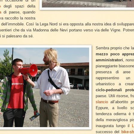
in occasione di un
ro
degli spazi della
a
di paese, quando
va raccolto la nostra
o dell’immobile. Così la Lega Nord si era opposta alla nostra idea di sviluppa
sentieri che da via Madonna delle Nevi portano verso via delle Vigne. Potr
ni si palesano da sé.
Sembra proprio che l
mezzo poco apprez
amministratori
, nonos
pianeggiante biasson
presenza di aree v
rappresentino un
urbanistico a cre
ciclo-pedonali prote
paese. Utili risorse, fr
slancio
all’abortito 
Eppure, a livello s
tendenza odierna è tu
della meravigliosa p
inaugurata lungo il
L
successo del
bike-s