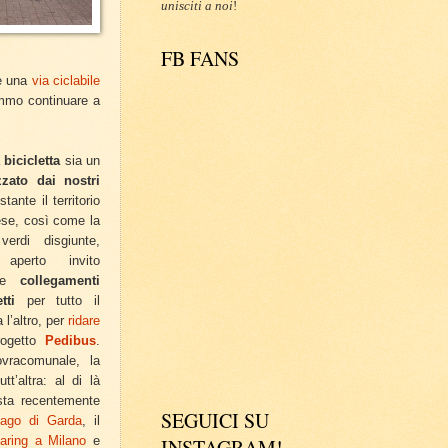
unisciti a noi
!
FB FANS
re una
via ciclabile
emmo continuare a
a
bicicletta
sia un
zato dai nostri
tante il territorio
ese, così come la
erdi disgiunte,
 aperto invito
are
collegamenti
tti
per tutto il
a l’altro, per
ridare
progetto
Pedibus
.
ovracomunale, la
tt’altra: al di là
ista recentemente
SEGUICI SU
ago di Garda
, il
haring a Milano
e
INSTAGRAM!