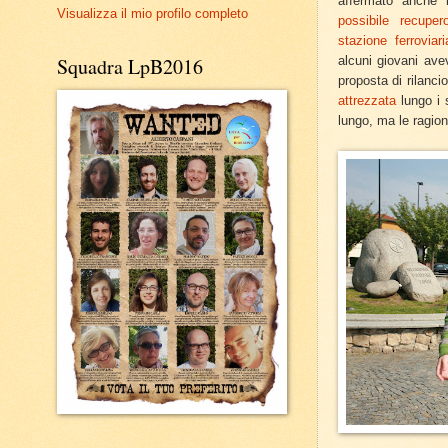
affermato anche 
Visualizza il mio profilo completo
possibile recupe
stazione ferroviari
alcuni giovani ave
Squadra LpB2016
proposta di rilanci
attrezzata
lungo i 
lungo, ma le ragio