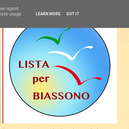
user-agent
erate usage
LEARN MORE
GOT IT