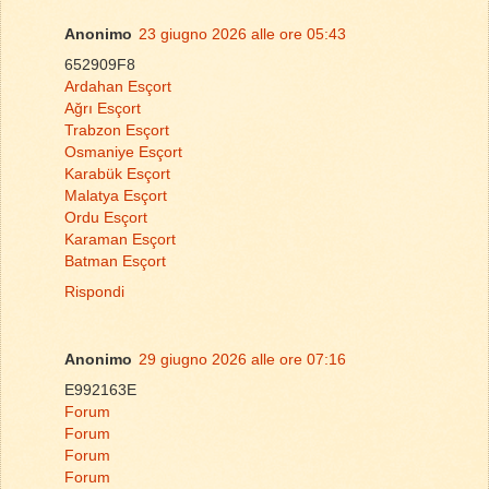
Anonimo
23 giugno 2026 alle ore 05:43
652909F8
Ardahan Esçort
Ağrı Esçort
Trabzon Esçort
Osmaniye Esçort
Karabük Esçort
Malatya Esçort
Ordu Esçort
Karaman Esçort
Batman Esçort
Rispondi
Anonimo
29 giugno 2026 alle ore 07:16
E992163E
Forum
Forum
Forum
Forum