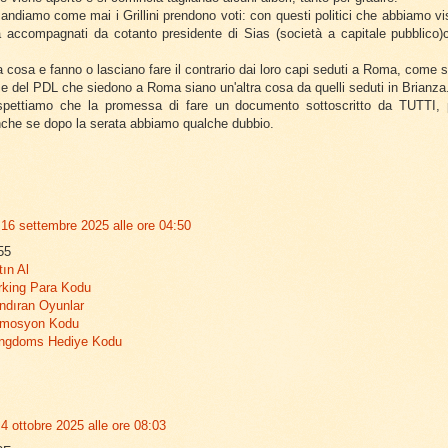
andiamo come mai i Grillini prendono voti: con questi politici che abbiamo vis
 accompagnati da cotanto presidente di Sias (società a capitale pubblico)
 cosa e fanno o lasciano fare il contrario dai loro capi seduti a Roma, come s
 e del PDL che siedono a Roma siano un'altra cosa da quelli seduti in Brianza
pettiamo che la promessa di fare un documento sottoscritto da TUTTI, po
anche se dopo la serata abbiamo qualche dubbio.
16 settembre 2025 alle ore 04:50
55
tın Al
rking Para Kodu
ndıran Oyunlar
omosyon Kodu
ingdoms Hediye Kodu
4 ottobre 2025 alle ore 08:03