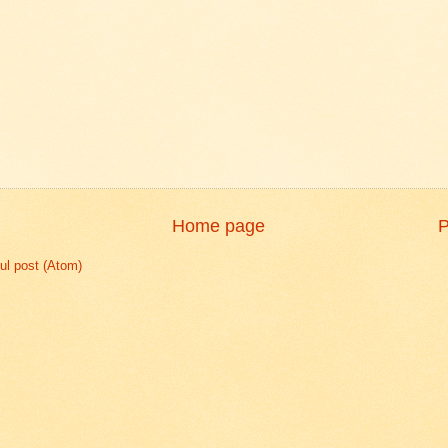
Home page
P
l post (Atom)