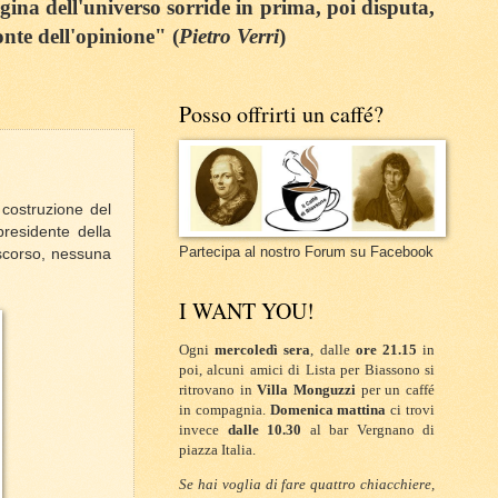
egina dell'universo sorride in prima, poi disputa,
onte dell'opinione" (
Pietro Verri
)
Posso offrirti un caffé?
 costruzione del
residente della
Partecipa al nostro Forum su Facebook
 scorso, nessuna
I WANT YOU!
Ogni
mercoledì sera
, dalle
ore 21.15
in
poi, alcuni amici di Lista per Biassono si
ritrovano in
Villa Monguzzi
per un caffé
in compagnia.
Domenica mattina
ci trovi
invece
dalle 10.30
al bar Vergnano di
piazza Italia.
Se hai voglia di fare quattro chiacchiere,