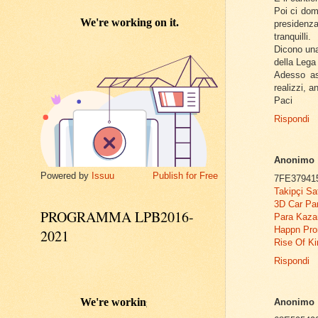
Poi ci dom
presidenza
tranquilli.
Dicono una
della Lega
Adesso as
realizzi, 
Paci
Rispondi
Anonimo
Powered by
Issuu
Publish for Free
7FE37941
Takipçi Sa
3D Car Pa
PROGRAMMA LPB2016-
Para Kaza
Happn Pr
2021
Rise Of K
Rispondi
Anonimo