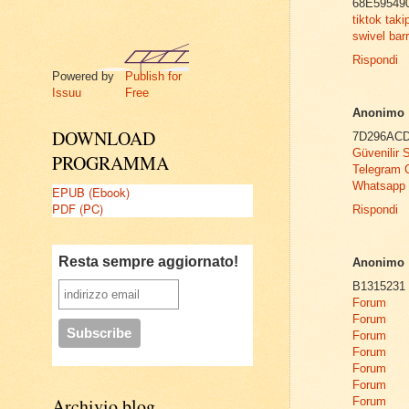
68E59549
tiktok taki
swivel bar
Rispondi
Powered by
Publish for
Issuu
Free
Anonimo
DOWNLOAD
7D296AC
Güvenilir
PROGRAMMA
Telegram 
Whatsapp 
EPUB (Ebook)
PDF (PC)
Rispondi
Resta sempre aggiornato!
Anonimo
B1315231
Forum
Forum
Forum
Forum
Forum
Forum
Archivio blog
Forum