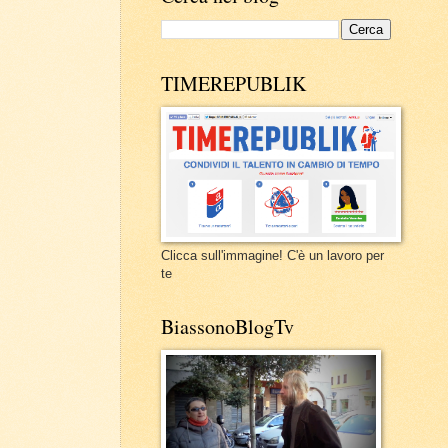
TIMEREPUBLIK
Clicca sull'immagine! C'è un lavoro per
te
BiassonoBlogTv