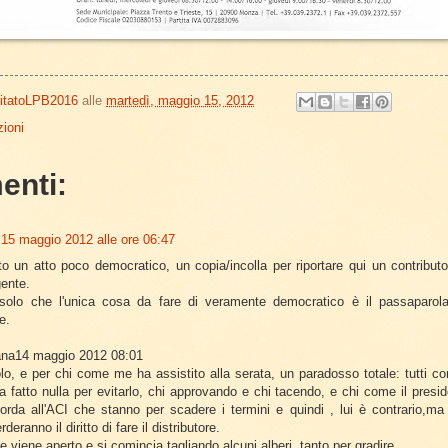
itatoLPB2016
alle
martedì, maggio 15, 2012
ioni
enti:
15 maggio 2012 alle ore 06:47
o un atto poco democratico, un copia/incolla per riportare qui un contributo
ente.
solo che l'unica cosa da fare di veramente democratico è il passaparola
e.
ana14 maggio 2012 08:01
tolo, e per chi come me ha assistito alla serata, un paradosso totale: tutti con
 fatto nulla per evitarlo, chi approvando e chi tacendo, e chi come il presi
corda all'ACI che stanno per scadere i termini e quindi , lui è contrario,ma
deranno il diritto di fare il distributore.
re viene aperto e si comincia tagliando alcuni alberi, tanto per gradire.