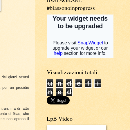
#biassonoinprogress
Visualizzazioni totali
 dei giorni scorsi
u
n
d
e
f
i
 per un presidio
n
e
d
trari, ma di fatto
dente di Sias, che
LpB Video
 se non aprono il