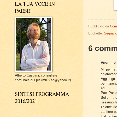
LA TUA VOCE IN
PAESE!
Pubblicato da
Com
Etichette:
Segnalaz
6 comm
Anonimo
Mi permett
chiarovegg
Alberto Caspani, consigliere
Aggiungo 
comunale di LpB (mir77ac@yahoo.it)
permanent
edl
SINTESI PROGRAMMA
Paci Paci
Bello il ti
2016/2021
nessuno ha
zelante ri
cantiere per
E il cantie