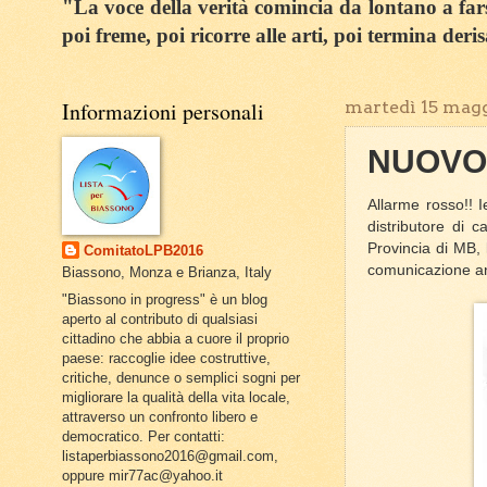
"La voce della verità comincia da lontano a farsi
poi freme, poi ricorre alle arti, poi termina deri
Informazioni personali
martedì 15 magg
NUOVO
Allarme rosso!! 
distributore di 
Provincia di MB,
ComitatoLPB2016
comunicazione a
Biassono, Monza e Brianza, Italy
"Biassono in progress" è un blog
aperto al contributo di qualsiasi
cittadino che abbia a cuore il proprio
paese: raccoglie idee costruttive,
critiche, denunce o semplici sogni per
migliorare la qualità della vita locale,
attraverso un confronto libero e
democratico. Per contatti:
listaperbiassono2016@gmail.com,
oppure mir77ac@yahoo.it