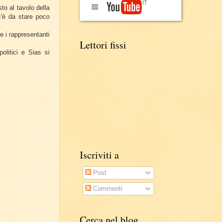
to al tavolo della
c'è da stare poco
e i rappresentanti
Lettori fissi
.
litici e Sias si
Iscriviti a
Post
Commenti
Cerca nel blog