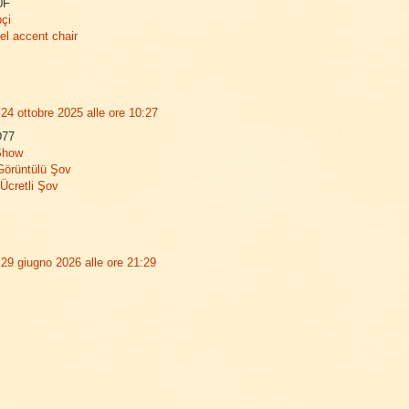
0F
pçi
rel accent chair
24 ottobre 2025 alle ore 10:27
D77
 Show
Görüntülü Şov
Ücretli Şov
29 giugno 2026 alle ore 21:29