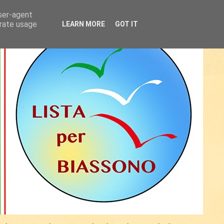
user-agent
erate usage
LEARN MORE
GOT IT