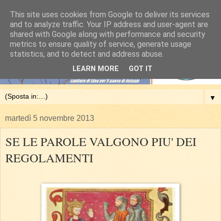
This site uses cookies from Google to deliver its services
and to analyze traffic. Your IP address and user-agent are
shared with Google along with performance and security
metrics to ensure quality of service, generate usage
statistics, and to detect and address abuse.
LEARN MORE
GOT IT
▼
martedì 5 novembre 2013
SE LE PAROLE VALGONO PIU' DEI
REGOLAMENTI