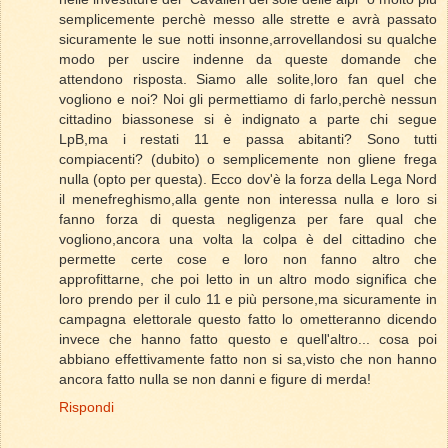
semplicemente perchè messo alle strette e avrà passato
sicuramente le sue notti insonne,arrovellandosi su qualche
modo per uscire indenne da queste domande che
attendono risposta. Siamo alle solite,loro fan quel che
vogliono e noi? Noi gli permettiamo di farlo,perchè nessun
cittadino biassonese si è indignato a parte chi segue
LpB,ma i restati 11 e passa abitanti? Sono tutti
compiacenti? (dubito) o semplicemente non gliene frega
nulla (opto per questa). Ecco dov'è la forza della Lega Nord
il menefreghismo,alla gente non interessa nulla e loro si
fanno forza di questa negligenza per fare qual che
vogliono,ancora una volta la colpa è del cittadino che
permette certe cose e loro non fanno altro che
approfittarne, che poi letto in un altro modo significa che
loro prendo per il culo 11 e più persone,ma sicuramente in
campagna elettorale questo fatto lo ometteranno dicendo
invece che hanno fatto questo e quell'altro... cosa poi
abbiano effettivamente fatto non si sa,visto che non hanno
ancora fatto nulla se non danni e figure di merda!
Rispondi