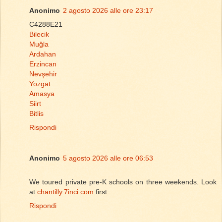
Anonimo
2 agosto 2026 alle ore 23:17
C4288E21
Bilecik
Muğla
Ardahan
Erzincan
Nevşehir
Yozgat
Amasya
Siirt
Bitlis
Rispondi
Anonimo
5 agosto 2026 alle ore 06:53
We toured private pre-K schools on three weekends. Look
at
chantilly.7inci.com
first.
Rispondi