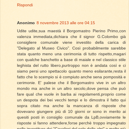
Rispondi
Anonimo
8 novembre 2013 alle ore 04:15
Udite udite,sua maestà il Borgomastro Pierino Primo,con
valenza immediata,dichiara che il signor G.Colombo già
consigliere comunale viene investito della carica di
"Delegato al Museo Civico". Così probabilmente sarebbe
stata quanto meno una cerimonia di tutto rispetto,magari
con qualche banchetto a base di maiale e nel classico stile
leghista del rutto libero,purtroppo non è andata così e ci
siamo persi uno spettacolo quanto meno esilarante,resta il
fatto che lo scempio si è compiuto anche sena pomposità e
cerimonie. E' palese che il Borgomastro vive in un altro
mondo ma anche in un altro secolo,dove pensa che può
fare qual che vuole in barba ai regolamenti,proprio come
un despota dei bei vecchi tempi e lo dimostra il fatto qui
sopra citato ma anche la mancanza di risposte che
dovevano giungere più di 10 giorni or sono in merito ai
quesiti posti in consiglio comunale da LpB,ovviamente le
risposte si fanno attendere,forse perchè troppo impegnato
nelle investiture dei "Cavalieri del sole delle alpi" o molto più