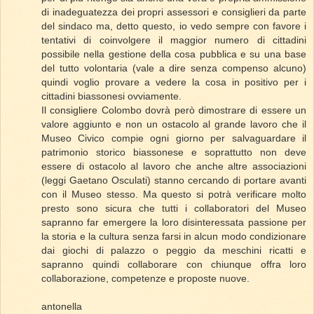
di inadeguatezza dei propri assessori e consiglieri da parte
del sindaco ma, detto questo, io vedo sempre con favore i
tentativi di coinvolgere il maggior numero di cittadini
possibile nella gestione della cosa pubblica e su una base
del tutto volontaria (vale a dire senza compenso alcuno)
quindi voglio provare a vedere la cosa in positivo per i
cittadini biassonesi ovviamente.
Il consigliere Colombo dovrà però dimostrare di essere un
valore aggiunto e non un ostacolo al grande lavoro che il
Museo Civico compie ogni giorno per salvaguardare il
patrimonio storico biassonese e soprattutto non deve
essere di ostacolo al lavoro che anche altre associazioni
(leggi Gaetano Osculati) stanno cercando di portare avanti
con il Museo stesso. Ma questo si potrà verificare molto
presto sono sicura che tutti i collaboratori del Museo
sapranno far emergere la loro disinteressata passione per
la storia e la cultura senza farsi in alcun modo condizionare
dai giochi di palazzo o peggio da meschini ricatti e
sapranno quindi collaborare con chiunque offra loro
collaborazione, competenze e proposte nuove.
antonella