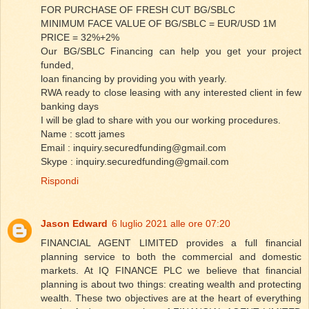
FOR PURCHASE OF FRESH CUT BG/SBLC
MINIMUM FACE VALUE OF BG/SBLC = EUR/USD 1M
PRICE = 32%+2%
Our BG/SBLC Financing can help you get your project
funded,
loan financing by providing you with yearly.
RWA ready to close leasing with any interested client in few
banking days
I will be glad to share with you our working procedures.
Name : scott james
Email : inquiry.securedfunding@gmail.com
Skype : inquiry.securedfunding@gmail.com
Rispondi
Jason Edward
6 luglio 2021 alle ore 07:20
FINANCIAL AGENT LIMITED provides a full financial
planning service to both the commercial and domestic
markets. At IQ FINANCE PLC we believe that financial
planning is about two things: creating wealth and protecting
wealth. These two objectives are at the heart of everything