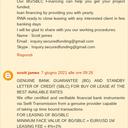
Our BG/SBLC Financing can help you get your project
funded,
loan financing by providing you with yearly.
RWA ready to close leasing with any interested client in few
banking days
I will be glad to share with you our working procedures.
Name : Scott james
Email : inquiry.securedfunding@gmail.com
Skype : Inquiry.securedfunding@gmail.com
Rispondi
scott james
7 giugno 2021 alle ore 09:26
GENUINE BANK GUARANTEE (BG) AND STANDBY
LETTER OF CREDIT (SBLC) FOR BUY OR LEASE AT THE
BEST AVAILABLE RATES
We offer certified and verifiable financial bank instruments
via Swift Transmission from a genuine provider capable
of taking up time bound transactions.
FOR LEASING OF BG/SBLC
MINIMUM FACE VALUE OF BG/SBLC = EUR/USD 1M
LEASING FEE = 4%+2%