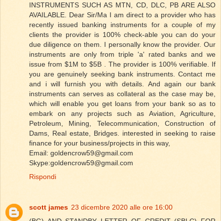
INSTRUMENTS SUCH AS MTN, CD, DLC, PB ARE ALSO
AVAILABLE. Dear Sir/Ma I am direct to a provider who has
recently issued banking instruments for a couple of my
clients the provider is 100% check-able you can do your
due diligence on them. I personally know the provider. Our
instruments are only from triple 'a' rated banks and we
issue from $1M to $5B . The provider is 100% verifiable. If
you are genuinely seeking bank instruments. Contact me
and i will furnish you with details. And again our bank
instruments can serves as collateral as the case may be,
which will enable you get loans from your bank so as to
embark on any projects such as Aviation, Agriculture,
Petroleum, Mining, Telecommunication, Construction of
Dams, Real estate, Bridges. interested in seeking to raise
finance for your business/projects in this way,
Email: goldencrow59@gmail.com
Skype:goldencrow59@gmail.com
Rispondi
scott james
23 dicembre 2020 alle ore 16:00