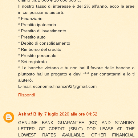
diamo tra 2 000 e 10 000 000 €.
Il nostro tasso di interesse è del 2% all'anno, ecco le aree
in cui possiamo aiutarti:
* Finanziario
* Prestito ipotecario
* Prestito di investimento
* Prestito auto
* Debito di consolidamento
* Rimborso del credito
* Prestito personale
* Sei registrato
* Le banche vietano e tu non hai il favore delle banche o
piuttosto hai un progetto e devi **** per contattarmi e io ti
aiuterò.
E-mail: economie.finance92@gmail.com
Rispondi
Ashraf Billy
7 luglio 2020 alle ore 04:52
GENUINE BANK GUARANTEE (BG) AND STANDBY
LETTER OF CREDIT (SBLC) FOR LEASE AT THE
LOWEST RATES AVAILABLE. OTHER FINANCIAL