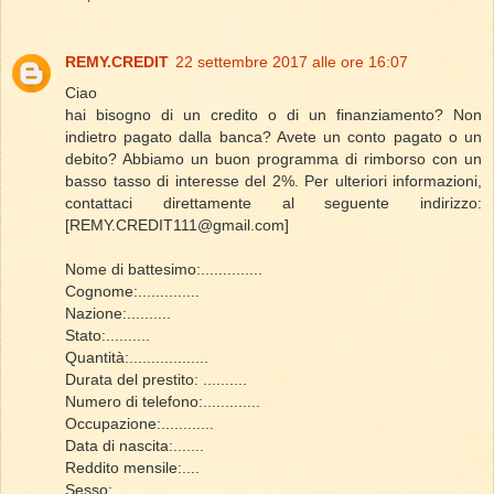
REMY.CREDIT
22 settembre 2017 alle ore 16:07
Ciao
hai bisogno di un credito o di un finanziamento? Non
indietro pagato dalla banca? Avete un conto pagato o un
debito? Abbiamo un buon programma di rimborso con un
basso tasso di interesse del 2%. Per ulteriori informazioni,
contattaci direttamente al seguente indirizzo:
[REMY.CREDIT111@gmail.com]
Nome di battesimo:..............
Cognome:..............
Nazione:..........
Stato:..........
Quantità:..................
Durata del prestito: ..........
Numero di telefono:.............
Occupazione:............
Data di nascita:.......
Reddito mensile:....
Sesso:......