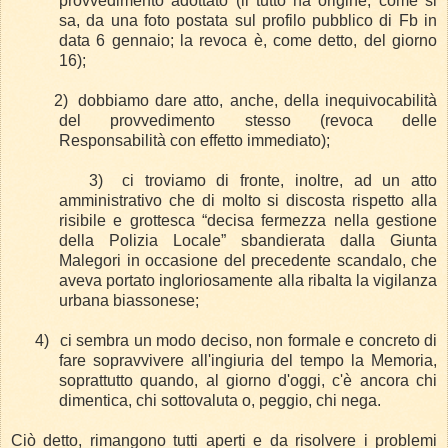
provvedimento adottato (il tutto ha origine, come si
sa, da una foto postata sul profilo pubblico di Fb in
data 6 gennaio; la revoca è, come detto, del giorno
16);
2)
dobbiamo dare atto, anche, della inequivocabilità
del provvedimento stesso (revoca delle
Responsabilità con effetto immediato);
3)
ci troviamo di fronte, inoltre, ad un atto
amministrativo che di molto si discosta rispetto alla
risibile e grottesca “decisa fermezza nella gestione
della Polizia Locale” sbandierata dalla Giunta
Malegori in occasione del precedente scandalo, che
aveva portato ingloriosamente alla ribalta la vigilanza
urbana biassonese;
4)
ci sembra un modo deciso, non formale e concreto di
fare sopravvivere all'ingiuria del tempo la Memoria,
soprattutto quando, al giorno d'oggi, c'è ancora chi
dimentica, chi sottovaluta o, peggio, chi nega.
Ciò detto, rimangono tutti aperti e da risolvere i problemi