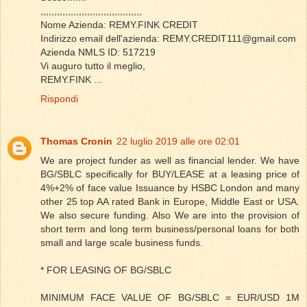
,,,,,,,,,,,,,,,,,,,,,,,,,,,,,,,,,,,,,
Nome Azienda: REMY.FINK CREDIT
Indirizzo email dell'azienda: REMY.CREDIT111@gmail.com
Azienda NMLS ID: 517219
Vi auguro tutto il meglio,
REMY.FINK ...
Rispondi
Thomas Cronin
22 luglio 2019 alle ore 02:01
We are project funder as well as financial lender. We have
BG/SBLC specifically for BUY/LEASE at a leasing price of
4%+2% of face value Issuance by HSBC London and many
other 25 top AA rated Bank in Europe, Middle East or USA.
We also secure funding. Also We are into the provision of
short term and long term business/personal loans for both
small and large scale business funds.
* FOR LEASING OF BG/SBLC
MINIMUM FACE VALUE OF BG/SBLC = EUR/USD 1M