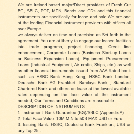
We are Ireland based major/Direct providers of Fresh Cut
BG, SBLC, POF, MTN, Bonds and CDs and this financial
instruments are specifically for lease and sale.We are one
of the leading Financial instrument providers with offices all
over Europe.
we always deliver on time and precision as Set forth in the
agreement. You are at liberty to engage our leased facilities
into trade programs, project financing, Credit line
enhancement, Corporate Loans (Business Start-up Loans
or Business Expansion Loans), Equipment Procurement
Loans (Industrial Equipment, Air crafts, Ships, etc.) as well
as other financial instruments issued from AAA Rated bank
such as HSBC Bank Hong Kong, HSBC Bank London,
Deutsche Bank AG Frankfurt, Barclays Bank , Standard
Chartered Bank and others on lease at the lowest available
rates depending on the face value of the instrument
needed, Our Terms and Conditions are reasonable.
DESCRIPTION OF INSTRUMENTS:
1. Instrument: Bank Guarantee (BG)/SBLC (Appendix A)
2. Total Face Value: 10M MIN to 50B MAX USD or Euro
3. Issuing Bank: HSBC, Deutsche Bank Frankfurt, UBS or
any Top 25 .