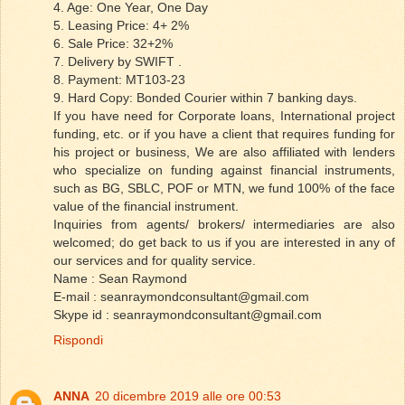
4. Age: One Year, One Day
5. Leasing Price: 4+ 2%
6. Sale Price: 32+2%
7. Delivery by SWIFT .
8. Payment: MT103-23
9. Hard Copy: Bonded Courier within 7 banking days.
If you have need for Corporate loans, International project
funding, etc. or if you have a client that requires funding for
his project or business, We are also affiliated with lenders
who specialize on funding against financial instruments,
such as BG, SBLC, POF or MTN, we fund 100% of the face
value of the financial instrument.
Inquiries from agents/ brokers/ intermediaries are also
welcomed; do get back to us if you are interested in any of
our services and for quality service.
Name : Sean Raymond
E-mail : seanraymondconsultant@gmail.com
Skype id : seanraymondconsultant@gmail.com
Rispondi
ANNA
20 dicembre 2019 alle ore 00:53