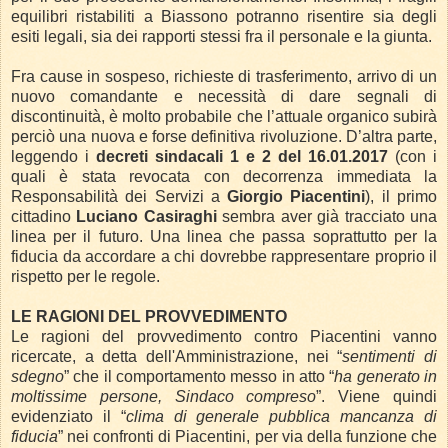
equilibri ristabiliti a Biassono potranno risentire sia degli
esiti legali, sia dei rapporti stessi fra il personale e la giunta.
Fra cause in sospeso, richieste di trasferimento, arrivo di un
nuovo comandante e necessità di dare segnali di
discontinuità, è molto probabile che l’attuale organico subirà
perciò una nuova e forse definitiva rivoluzione. D’altra parte,
leggendo i
decreti sindacali 1 e 2 del 16.01.2017
(con i
quali è stata revocata con decorrenza immediata la
Responsabilità dei Servizi a
Giorgio Piacentini
), il primo
cittadino
Luciano Casiraghi
sembra aver già tracciato una
linea per il futuro. Una linea che passa soprattutto per la
fiducia da accordare a chi dovrebbe rappresentare proprio il
rispetto per le regole.
LE RAGIONI DEL PROVVEDIMENTO
Le ragioni del provvedimento contro Piacentini vanno
ricercate, a detta dell'Amministrazione, nei “
sentimenti di
sdegno
” che il comportamento messo in atto “
ha generato in
moltissime persone, Sindaco compreso
”. Viene quindi
evidenziato il “
clima di generale pubblica mancanza di
fiducia
” nei confronti di Piacentini, per via della funzione che