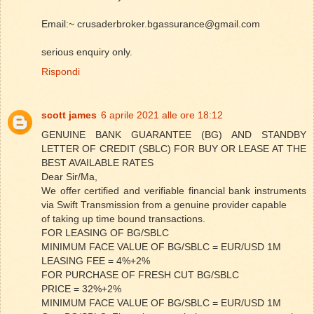
Email:~ crusaderbroker.bgassurance@gmail.com
serious enquiry only.
Rispondi
scott james
6 aprile 2021 alle ore 18:12
GENUINE BANK GUARANTEE (BG) AND STANDBY
LETTER OF CREDIT (SBLC) FOR BUY OR LEASE AT THE
BEST AVAILABLE RATES
Dear Sir/Ma,
We offer certified and verifiable financial bank instruments
via Swift Transmission from a genuine provider capable
of taking up time bound transactions.
FOR LEASING OF BG/SBLC
MINIMUM FACE VALUE OF BG/SBLC = EUR/USD 1M
LEASING FEE = 4%+2%
FOR PURCHASE OF FRESH CUT BG/SBLC
PRICE = 32%+2%
MINIMUM FACE VALUE OF BG/SBLC = EUR/USD 1M