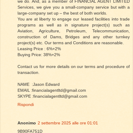
we do. And, as a member of FINANCIAL AGENT LIMITED
Services, we give you a small-company service but with a
large-company set up – the best of both worlds.
You are at liberty to engage our leased facilities into trade
programs as well as in signature project(s) such as
Aviation, Agriculture, Petroleum, Telecommunication,
construction of Dams, Bridges and any other turnkey
project(s) etc. Our terms and Conditions are reasonable.
Leasing Price : 6%+2%
Buying Price: 38%+2%
Contact us for more details on our terms and procedure of
transaction.
NAME :Jason Edward
EMAIL :financialagentltd@gmail.com
SKYPE :financialagentltd@gmail.com
Rispondi
Anonimo
2 settembre 2025 alle ore 01:01
9B90FA751D