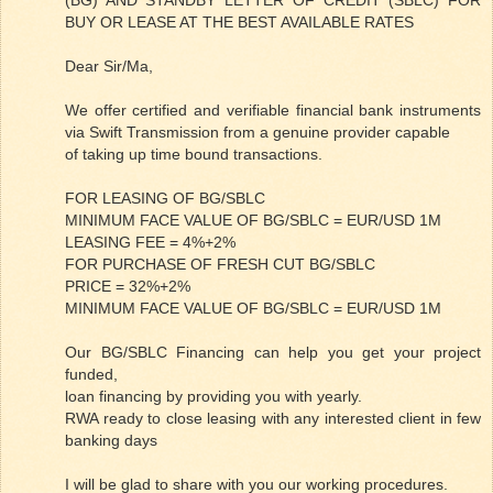
(BG) AND STANDBY LETTER OF CREDIT (SBLC) FOR
BUY OR LEASE AT THE BEST AVAILABLE RATES
Dear Sir/Ma,
We offer certified and verifiable financial bank instruments
via Swift Transmission from a genuine provider capable
of taking up time bound transactions.
FOR LEASING OF BG/SBLC
MINIMUM FACE VALUE OF BG/SBLC = EUR/USD 1M
LEASING FEE = 4%+2%
FOR PURCHASE OF FRESH CUT BG/SBLC
PRICE = 32%+2%
MINIMUM FACE VALUE OF BG/SBLC = EUR/USD 1M
Our BG/SBLC Financing can help you get your project
funded,
loan financing by providing you with yearly.
RWA ready to close leasing with any interested client in few
banking days
I will be glad to share with you our working procedures.