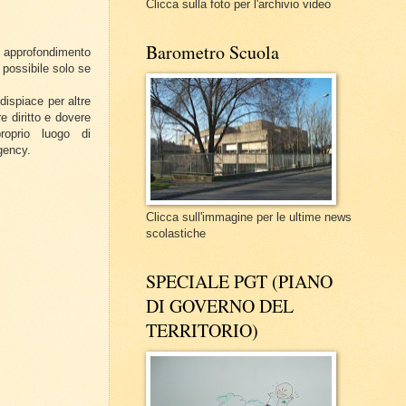
Clicca sulla foto per l'archivio video
Barometro Scuola
n approfondimento
possibile solo se
spiace per altre
e diritto e dovere
roprio luogo di
gency.
Clicca sull'immagine per le ultime news
scolastiche
SPECIALE PGT (PIANO
DI GOVERNO DEL
TERRITORIO)