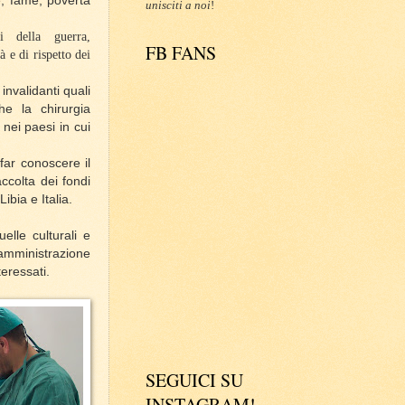
e, fame, povertà
unisciti a noi
!
i della guerra,
FB FANS
 e di rispetto dei
 invalidanti quali
e la chirurgia
 nei paesi in cui
far conoscere il
ccolta dei fondi
bia e Italia.
elle culturali e
l’amministrazione
eressati.
SEGUICI SU
INSTAGRAM!