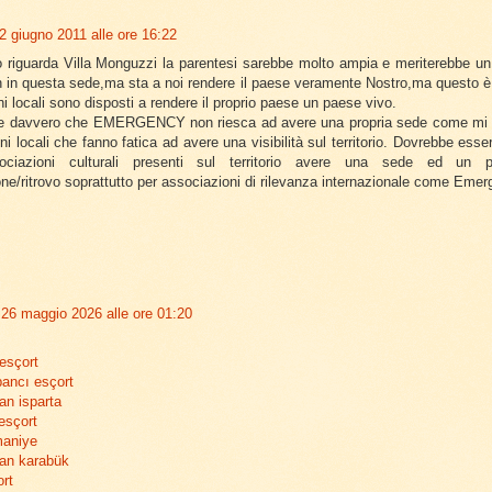
2 giugno 2011 alle ore 16:22
 riguarda Villa Monguzzi la parentesi sarebbe molto ampia e meriterebbe u
 in questa sede,ma sta a noi rendere il paese veramente Nostro,ma questo è 
oni locali sono disposti a rendere il proprio paese un paese vivo.
ce davvero che EMERGENCY non riesca ad avere una propria sede come mi di
i locali che fanno fatica ad avere una visibilità sul territorio. Dovrebbe esser
ociazioni culturali presenti sul territorio avere una sede ed un p
ne/ritrovo soprattutto per associazioni di rilevanza internazionale come Emer
26 maggio 2026 alle ore 01:20
esçort
ancı esçort
an isparta
esçort
maniye
yan karabük
ort