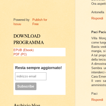
Ora aspett
Antonella
Rispondi
Powered by
Publish for
Issuu
Free
Paci Paci
DOWNLOAD
Villa Mong
PROGRAMMA
come luogo
Basta vede
EPUB (Ebook)
mangia, si 
PDF (PC)
A tal prop
della terz
A dimostra
Resta sempre aggiornato!
Sembra un
intenderci
Cara Emerg
Il vero s
amministra
Paci
Rispondi
Archivio blog