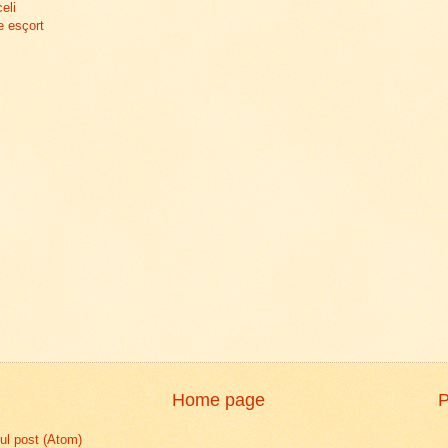
eli
e esçort
Home page
P
l post (Atom)