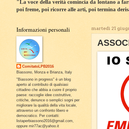
"La voce della verità comincia da lontano a farsi
poi freme, poi ricorre alle arti, poi termina deri
Informazioni personali
martedì 21 giug
ASSOCI
ComitatoLPB2016
Biassono, Monza e Brianza, Italy
"Biassono in progress" è un blog
aperto al contributo di qualsiasi
cittadino che abbia a cuore il proprio
paese: raccoglie idee costruttive,
critiche, denunce o semplici sogni per
migliorare la qualità della vita locale,
attraverso un confronto libero e
democratico. Per contatti:
listaperbiassono2016@gmail.com,
oppure mir77ac@yahoo.it