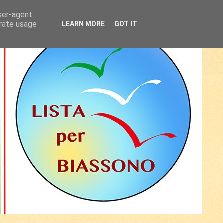
user-agent
erate usage
LEARN MORE
GOT IT