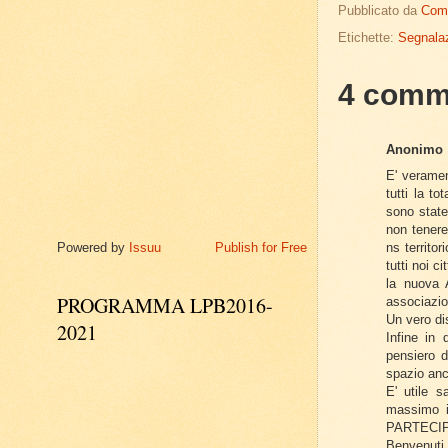
Pubblicato da
Com
Etichette:
Segnalaz
4 comm
Anonimo
E' veramen
tutti la t
sono state
non tenere
ns territor
Powered by
Issuu
Publish for Free
tutti noi 
la nuova 
PROGRAMMA LPB2016-
associazio
Un vero di
2021
Infine in 
pensiero d
spazio an
E' utile s
massimo i
PARTECIPA
Benvenuti