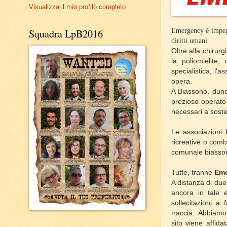
Visualizza il mio profilo completo
Emergency è impegna
Squadra LpB2016
diritti umani.
Oltre alla chirurg
la poliomielite
specialistica, l'a
opera.
A Biassono, dunqu
prezioso operato 
necessari a soste
Le associazioni b
ricreative o comb
comunale biassone
Tutte, tranne
Eme
A distanza di du
ancora in tale e
sollecitazioni a 
traccia. Abbiam
sito viene affid