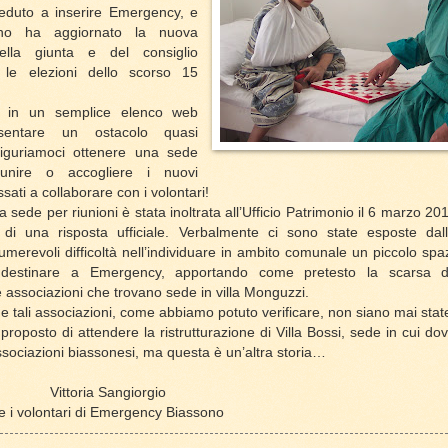
eduto a inserire Emergency, e
gno ha aggiornato la nuova
ella giunta e del consiglio
le elezioni dello scorso 15
 in un semplice elenco web
sentare un ostacolo quasi
figuriamoci ottenere una sede
iunire o accogliere i nuovi
sati a collaborare con i volontari!
a sede per riunioni è stata inoltrata all’Ufficio Patrimonio il 6 marzo 2
di una risposta ufficiale. Verbalmente ci sono state esposte dall
umerevoli difficoltà nell’individuare in ambito comunale un piccolo spa
a destinare a Emergency, apportando come pretesto la scarsa dis
e associazioni che trovano sede in villa Monguzzi.
e tali associazioni, come abbiamo potuto verificare, non siano mai state
proposto di attendere la ristrutturazione di Villa Bossi, sede in cui do
ssociazioni biassonesi, ma questa è un’altra storia…
a Sangiorgio
ri di Emergency Biassono