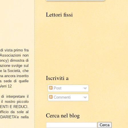
Lettori fissi
i vista primo fra
e Associazioni non
gency) dimostra di
azione svolge sul
he la Società, che
ha ancora inserito
Iscriviti a
a sede di quelle
Verri 12
Post
i interpretare il
Commenti
il nostro piccolo
TENTI E REDUCI.
fficio da sole al
Cerca nel blog
IDARIETA'e nella