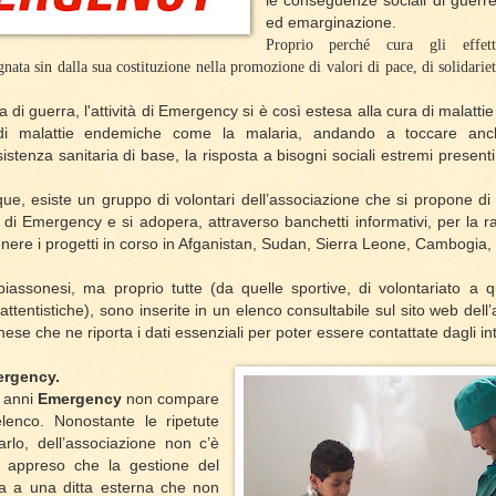
le conseguenze sociali di guerr
ed emarginazione.
Proprio perché cura gli effett
ta sin dalla sua costituzione nella promozione di valori di pace, di solidarietà
ia di guerra, l'attività di Emergency si è così estesa alla cura di malattie
, di malattie endemiche come la malaria, andando a toccare anch
ssistenza sanitaria di base, la risposta a bisogni sociali estremi presenti
e, esiste un gruppo di volontari dell’associazione che si propone di 
di Emergency e si adopera, attraverso banchetti informativi, per la ra
nere i progetti in corso in Afganistan, Sudan, Sierra Leone, Cambogia, Li
iassonesi, ma proprio tutte (da quelle sportive, di volontariato a qu
attentistiche), sono inserite in un elenco consultabile sul sito web del
se che ne riporta i dati essenziali per poter essere contattate dagli int
rgency.
e anni
Emergency
non compare
lenco. Nonostante le ripetute
farlo, dell’associazione non c’è
o appreso che la gestione del
ata a una ditta esterna che non