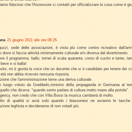
iamo fiduciosi che l'Assessore ci contatti per ufficializzare la cosa come è gi
ana
21 giugno 2011 alle ore 08:25
uzzi, sede delle associazioni, è vista più come centro ricreativo dall'am
 dove si faccia attività minimamente culturale e/o diversa dal divertimento.
re il programma: ballo, tornei di scala quaranta, corso di cucito e tante, ta
beve e si balla!
osito, mi è giunta la voce che un docente che si è candidato per tenere dei cor
a età non abbia ricevuto nessuna risposta.
zione che l'amministrazione teme una deriva culturale.
 luogo voluto da Goebbels,ministro della propaganda in Germania al temp
 quello che diceva: "quando sento parlare di cultura metto mano alla pistola".
ency, non credo che con Villa Bossi la musica cambierà di molto.
alto di qualità si avrà solo quando i biassonesi ne avranno le tasche
zione leghista e decideranno di non votarli più.