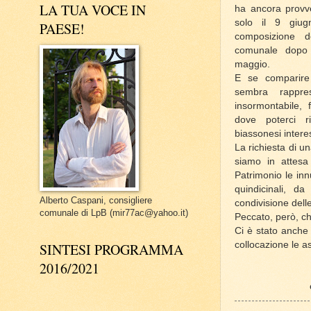
LA TUA VOCE IN
ha ancora provv
solo il 9 giu
PAESE!
composizione d
comunale dopo 
maggio.
E se comparire
sembra rappre
insormontabile, 
dove poterci r
biassonesi interes
La richiesta di un
siamo in attesa 
Patrimonio le inn
quindicinali, d
Alberto Caspani, consigliere
condivisione dell
comunale di LpB (mir77ac@yahoo.it)
Peccato, però, ch
Ci è stato anche 
collocazione le a
SINTESI PROGRAMMA
2016/2021
Vittori
e i volonta