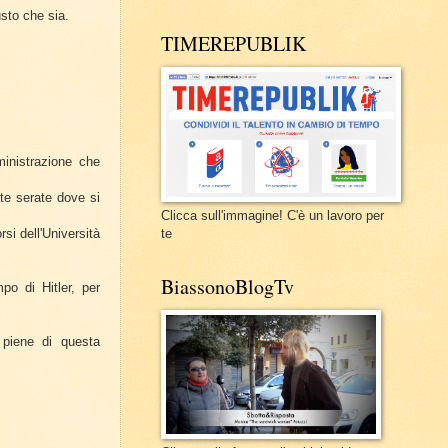
usto che sia.
TIMEREPUBLIK
ministrazione che
nte serate dove si
Clicca sull'immagine! C'è un lavoro per
si dell'Università
te
BiassonoBlogTv
o di Hitler, per
 piene di questa