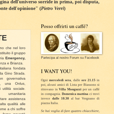
egina dell'universo sorride in prima, poi disputa,
onte dell'opinione" (
Pietro Verri
)
Posso offrirti un caffé?
TE
nno che nel loro
tituito il gruppo
Partecipa al nostro Forum su Facebook
aria
Emergency,
onza e Brianza.
italiana fondata
I WANT YOU!
da Gino Strada.
n governativa
Ogni
mercoledì sera
, dalle
ore 21.15
in
o, una Onlus,
poi, alcuni amici di Lista per Biassono si
utilità sociale.
ritrovano in
Villa Monguzzi
per un caffé
e umanitaria
in compagnia.
Domenica mattina
ci trovi
invece
dalle 10.30
al bar Vergnano di
tare assistenza
piazza Italia.
lta qualità alle
come a chi soffre
Se hai voglia di fare quattro chiacchiere,