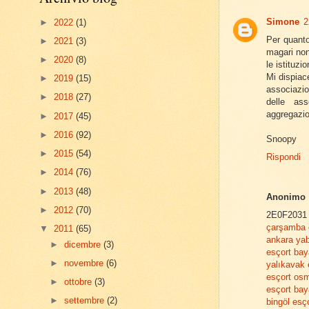
Simone
2
►
2022
(1)
Per quanto
►
2021
(3)
magari non
►
2020
(8)
le istituzi
Mi dispia
►
2019
(15)
associazion
►
2018
(27)
delle ass
aggregazio
►
2017
(45)
►
2016
(92)
Snoopy
►
2015
(54)
Rispondi
►
2014
(76)
►
2013
(48)
Anonimo
►
2012
(70)
2E0F2031
çarşamba 
▼
2011
(65)
ankara yab
►
dicembre
(3)
esçort bay
►
novembre
(6)
yalıkavak 
esçort os
►
ottobre
(3)
esçort ba
►
settembre
(2)
bingöl esç