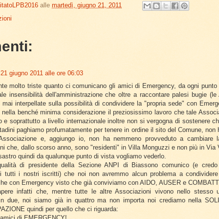
itatoLPB2016
alle
martedì, giugno 21, 2011
ioni
enti:
21 giugno 2011 alle ore 06:03
te molto triste quanto ci comunicano gli amici di Emergency, da ogni punto d
otale insensibilità dell'amministrazione che oltre a raccontare palesi bugie (l
 mai interpellate sulla possibilità di condividere la "propria sede" con Emer
 nella benché minima considerazione il preziosissimo lavoro che tale Associ
io e soprattutto a livello internazionale inoltre non si vergogna di sostenere c
cittadini paghiamo profumatamente per tenere in ordine il sito del Comune, non 
Associazione e, aggiungo io, non ha nemmeno provveduto a cambiare l
ni che, dallo scorso anno, sono "residenti" in Villa Monguzzi e non più in Via 
sastro quindi da qualunque punto di vista vogliamo vederlo.
qualità di presidente della Sezione ANPI di Biassono comunico (e credo d
i tutti i nostri iscritti) che noi non avremmo alcun problema a condividere 
che con Emergency visto che già conviviamo con AIDO, AUSER e COMBAT
apere infatti che, mentre tutte le altre Associazioni vivono nello stesso u
n due, noi siamo già in quattro ma non importa noi crediamo nella SOL
ZIONE quindi per quello che ci riguarda:
 amici di EMERGENCY!