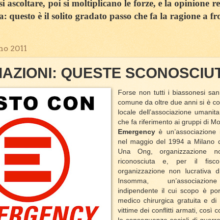
 ascoltare, poi si moltiplicano le forze, e la opinione r
sa: questo è il solito gradato passo che fa la ragione a fr
no 2011
AZIONI: QUESTE SCONOSCIU
Forse non tutti i biassonesi sa
comune da oltre due anni si è cos
locale dell’associazione umanit
che fa riferimento ai gruppi di M
Emergency
è un’associazione 
nel maggio del 1994 a Milano 
Una Ong, organizzazione no
riconosciuta e, per il fisc
organizzazione non lucrativa di 
Insomma, un’associazion
indipendente il cui scopo è por
medico chirurgica gratuita e di a
vittime dei conflitti armati, così 