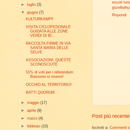
esçort tunc
►
luglio
(3)
güzelbahç
▼
giugno
(7)
Rispondi
KULTURKAMPF
VISITA CICLOPEDONALE
GUIDATA ALLE ZONE
VERDI DI BI...
RACCOLTA FIRME IN VIA
SANTA MARIA DELLE
SELVE
ASSOCIAZIONI: QUESTE
SCONOSCIUTE
51% di voti per i referendum:
Biassono si muove!
OCCHIO AL TERRITORIO!
BATTI QUORUM
►
maggio
(17)
►
aprile
(9)
Post più recente
►
marzo
(4)
►
febbraio
(10)
Iscriviti a:
Commenti su