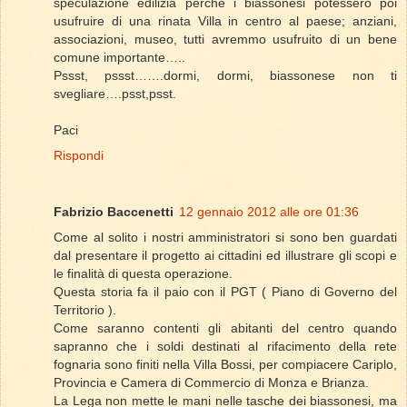
speculazione edilizia perché i biassonesi potessero poi
usufruire di una rinata Villa in centro al paese; anziani,
associazioni, museo, tutti avremmo usufruito di un bene
comune importante…..
Pssst, pssst…….dormi, dormi, biassonese non ti
svegliare….psst,psst.
Paci
Rispondi
Fabrizio Baccenetti
12 gennaio 2012 alle ore 01:36
Come al solito i nostri amministratori si sono ben guardati
dal presentare il progetto ai cittadini ed illustrare gli scopi e
le finalità di questa operazione.
Questa storia fa il paio con il PGT ( Piano di Governo del
Territorio ).
Come saranno contenti gli abitanti del centro quando
sapranno che i soldi destinati al rifacimento della rete
fognaria sono finiti nella Villa Bossi, per compiacere Cariplo,
Provincia e Camera di Commercio di Monza e Brianza.
La Lega non mette le mani nelle tasche dei biassonesi, ma