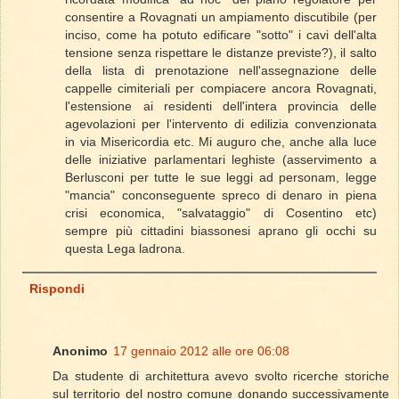
consentire a Rovagnati un ampiamento discutibile (per
inciso, come ha potuto edificare "sotto" i cavi dell'alta
tensione senza rispettare le distanze previste?), il salto
della lista di prenotazione nell'assegnazione delle
cappelle cimiteriali per compiacere ancora Rovagnati,
l'estensione ai residenti dell'intera provincia delle
agevolazioni per l'intervento di edilizia convenzionata
in via Misericordia etc. Mi auguro che, anche alla luce
delle iniziative parlamentari leghiste (asservimento a
Berlusconi per tutte le sue leggi ad personam, legge
"mancia" conconseguente spreco di denaro in piena
crisi economica, "salvataggio" di Cosentino etc)
sempre più cittadini biassonesi aprano gli occhi su
questa Lega ladrona.
Rispondi
Anonimo
17 gennaio 2012 alle ore 06:08
Da studente di architettura avevo svolto ricerche storiche
sul territorio del nostro comune donando successivamente