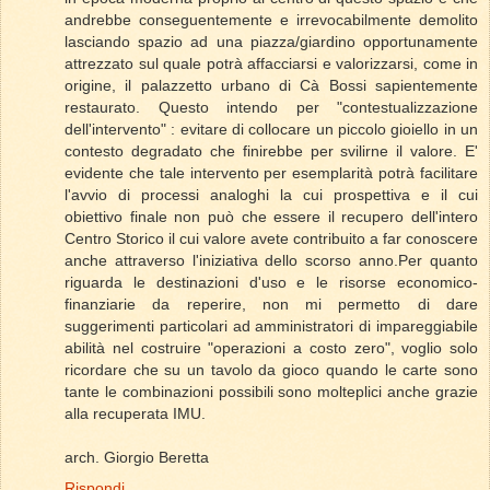
andrebbe conseguentemente e irrevocabilmente demolito
lasciando spazio ad una piazza/giardino opportunamente
attrezzato sul quale potrà affacciarsi e valorizzarsi, come in
origine, il palazzetto urbano di Cà Bossi sapientemente
restaurato. Questo intendo per "contestualizzazione
dell'intervento" : evitare di collocare un piccolo gioiello in un
contesto degradato che finirebbe per svilirne il valore. E'
evidente che tale intervento per esemplarità potrà facilitare
l'avvio di processi analoghi la cui prospettiva e il cui
obiettivo finale non può che essere il recupero dell'intero
Centro Storico il cui valore avete contribuito a far conoscere
anche attraverso l'iniziativa dello scorso anno.Per quanto
riguarda le destinazioni d'uso e le risorse economico-
finanziarie da reperire, non mi permetto di dare
suggerimenti particolari ad amministratori di impareggiabile
abilità nel costruire "operazioni a costo zero", voglio solo
ricordare che su un tavolo da gioco quando le carte sono
tante le combinazioni possibili sono molteplici anche grazie
alla recuperata IMU.
arch. Giorgio Beretta
Rispondi