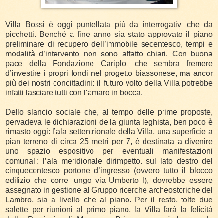
Villa Bossi è oggi puntellata più da interrogativi che da
picchetti. Benché a fine anno sia stato approvato il piano
preliminare di recupero dell’immobile secentesco, tempi e
modalità d’intervento non sono affatto chiari. Con buona
pace della Fondazione Cariplo, che sembra fremere
d’investire i propri fondi nel progetto biassonese, ma ancor
più dei nostri concittadini: il futuro volto della Villa potrebbe
infatti lasciare tutti con l’amaro in bocca.
Dello slancio sociale che, al tempo delle prime proposte,
pervadeva le dichiarazioni della giunta leghista, ben poco è
rimasto oggi: l’ala settentrionale della Villa, una superficie a
pian terreno di circa 25 metri per 7, è destinata a divenire
uno spazio espositivo per eventuali manifestazioni
comunali; l’ala meridionale dirimpetto, sul lato destro del
cinquecentesco portone d’ingresso (ovvero tutto il blocco
edilizio che corre lungo via Umberto I), dovrebbe essere
assegnato in gestione al Gruppo ricerche archeostoriche del
Lambro, sia a livello che al piano. Per il resto, tolte due
salette per riunioni al primo piano, la Villa farà la felicità