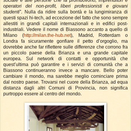
sociale e alle persone che la promuovono, imprenditori e
operatori del non-profit, liberi professionisti e giovani
studenti
”. Nulla da ridire sulla bontà e la lungimiranza di
questi spazi hi-tech, ad eccezione del fatto che sono sempre
allestiti in grandi capitali internazionali e in edifici post-
industriali. Vedere il nome di Biassono accanto a quello di
Milano (
http://milan.the-hub.net
), Madrid, Rotterdam o
Londra fa sicuramente gonfiare il petto d’orgoglio, ma
dovrebbe anche far riflettere sulle differenze che corrono fra
un piccolo paese della Brianza e una grande capitale
europea. Sul network di contatti e opportunità che
quest’ultima può garantire e i servizi di comunità che a
Biassono continueranno invece a mancare. Bello poter
cambiare il mondo, ma sarebbe meglio cominciare prima
dal nostro paese. Trovarsi nel cuore della Brianza, ad equa
distanza dagli altri Comuni di Provincia, non significa
purtroppo essere al centro del mondo.