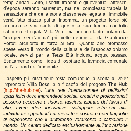
tempi andati. Certo, i soffitti trabeati e gli eventuali affreschi
d’epoca saranno mantenuti, ma nel complesso trapela la
sensazione che della storia biassonese legata all’immobile
verrà fatta piazza pulita. Insomma, un progetto forse più
accurato e vincolante di quello a suo tempo condotto
sull’ormai sfregiata Villa Verri, ma poi non tanto lontano dai
“recuperi senz’anima” più volte denunciati da Gianfranco
Pertot, architetto in forza al Gral. Quanto alle promesse
spese verso il mondo della cultura e dell’associazionismo
locale, servizi per la Terza Età inclusa, acqua passata.
Esattamente come l’idea di ospitare la farmacia comunale
nell’ala nord dell’immobile.
L’aspetto più discutibile resta comunque la scelta di voler
improntare Villa Bossi alla filosofia del progetto
The Hub
(
http://the-hub.net
), “
una rete internazionale di bellissimi
spazi fisici dove imprenditori sociali, creativi e professionisti
possono accedere a risorse, lasciarsi ispirare dal lavoro di
altri, avere idee innovative, sviluppare relazioni utili,
individuare opportunità di mercato e costruire quel bagaglio
di esperienze che li aiuteranno veramente a cambiare il
mondo.
Un
centro dedicato esclusivamente all'innovazione