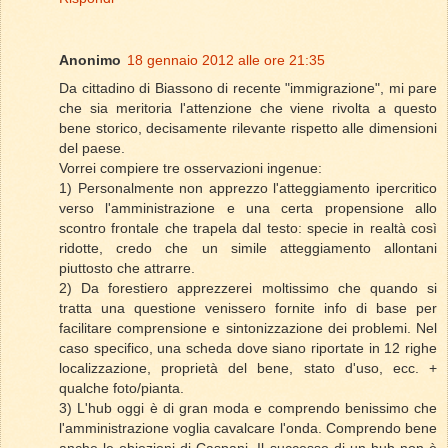
Anonimo
18 gennaio 2012 alle ore 21:35
Da cittadino di Biassono di recente "immigrazione", mi pare
che sia meritoria l'attenzione che viene rivolta a questo
bene storico, decisamente rilevante rispetto alle dimensioni
del paese.
Vorrei compiere tre osservazioni ingenue:
1) Personalmente non apprezzo l'atteggiamento ipercritico
verso l'amministrazione e una certa propensione allo
scontro frontale che trapela dal testo: specie in realtà così
ridotte, credo che un simile atteggiamento allontani
piuttosto che attrarre.
2) Da forestiero apprezzerei moltissimo che quando si
tratta una questione venissero fornite info di base per
facilitare comprensione e sintonizzazione dei problemi. Nel
caso specifico, una scheda dove siano riportate in 12 righe
localizzazione, proprietà del bene, stato d'uso, ecc. +
qualche foto/pianta.
3) L'hub oggi è di gran moda e comprendo benissimo che
l'amministrazione voglia cavalcare l'onda. Comprendo bene
anche le obiezioni di Caspani. Il successo di un hub non è