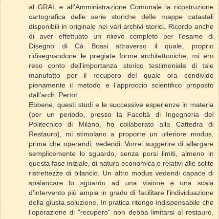
al GRAL e all'Amministrazione Comunale la ricostruzione
cartografica delle serie storiche delle mappe catastali
disponibili in originale nei vari archivi storici. Ricordo anche
di aver effettuato un rilievo completo per l'esame di
Disegno di Cà Bossi attraverso il quale, proprio
ridisegnandone le pregiate forme architettoniche, mi ero
reso conto dell'importanza storico testimoniale di tale
manufatto per il recupero del quale ora condivido
pienamente il metodo e l'approccio scientifico proposto
dall'arch. Pertot..
Ebbene, questi studi e le successive esperienze in materia
(per un periodo, presso la Facoltà di Ingegneria del
Politecnico di Milano, ho collaborato alla Cattedra di
Restauro), mi stimolano a proporre un ulteriore modus,
prima che operandi, vedendi. Vorrei suggerire di allargare
semplicemente lo sguardo, senza porsi limiti, almeno in
questa fase iniziale, di natura economica e relativi alle solite
ristrettezze di bilancio. Un altro modus vedendi capace di
spalancare lo sguardo ad una visione e una scala
d'intervento più ampia in grado di facilitare l'individuazione
della giusta soluzione. In pratica ritengo indispensabile che
l'operazione di "recupero" non debba limitarsi al restauro,