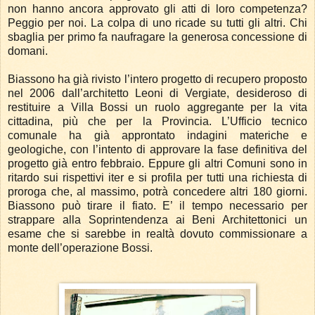
non hanno ancora approvato gli atti di loro competenza?
Peggio per noi. La colpa di uno ricade su tutti gli altri. Chi
sbaglia per primo fa naufragare la generosa concessione di
domani.
Biassono ha già rivisto l’intero progetto di recupero proposto
nel 2006 dall’architetto Leoni di Vergiate, desideroso di
restituire a Villa Bossi un ruolo aggregante per la vita
cittadina, più che per la Provincia. L’Ufficio tecnico
comunale ha già approntato indagini materiche e
geologiche, con l’intento di approvare la fase definitiva del
progetto già entro febbraio. Eppure gli altri Comuni sono in
ritardo sui rispettivi iter e si profila per tutti una richiesta di
proroga che, al massimo, potrà concedere altri 180 giorni.
Biassono può tirare il fiato. E’ il tempo necessario per
strappare alla Soprintendenza ai Beni Architettonici un
esame che si sarebbe in realtà dovuto commissionare a
monte dell’operazione Bossi.