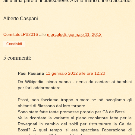
all’ultima parola. Il biassonese. Alzi la mano chi è d’accordo.
Alberto Caspani
ComitatoLPB2016
alle
mercoledì, gennaio 11, 2012
Condividi
5 commenti:
Paci Paciana
11 gennaio 2012 alle ore 12:20
Da Wikipedia: ninna nanna - nenia da cantare ai bambini
per farli addormentare.
Pssst, non facciamo troppo rumore se nò svegliamo gli
abitanti di Biassono dal loro torpore.
Sono state fatte tante promesse proprio per Cà de Bossi.
Ve la ricordate la variante al piano regolatore fatta per la
Rovagnati in cambio dei soldi per ristrutturare la Cà de
Bossi? A quel tempo si era spacciata l’operazione di