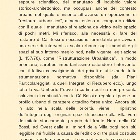
seppure scientifico, del manufatto di indubbio valore
storico-architettonico, ma occuparsi anche del contesto
urbano nel quale è inserito attraverso un operazione di
"restauro urbanistico", almeno esteso al comparto edilizio
con il quale il manufatto si relaziona da vicino nello spazio
di pochi metri. Mi riferisco, alla necessità di fare del
restauro di Cà Bossi un occasione formidabile per avviare
una serie di interventi a scala urbana sugli immobili e gli
spazi al suo intorno meglio noti, nella vigente legislazione
(L 457/78), come "Ristrutturazione Urbanistica". In modo
prioritario, sarebbe importantissimo estendere l'intervento,
con il fattivo coinvolgimento dei privati e utilizzando tutta
strumentazione normativa disponibile (dai Piani
Particolareggiati, a quelli Integrati di Recupero ecc.), lungo
tutta la via Umberto I°dove la cortina edilizia non presenta
soluzioni di continuità con la Cà Bossi e regala al paese un
profilo urbano di carattere cittadino forse unico. Ancora più
in alto nella scala delle priorità, viene il ripristino
dell'integrità degli originari spazi di accesso alla Villa Verri
delimitata storicamente proprio dal fronte Nord della Cà
Bossi, ad Ovest dalle ali minori della Villa oggi non più
leggibile né fruibile a causa dell'edificio di tre piani costruito
in epoca moderna proprio al centro di questo spazio e che