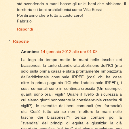
stà svendendo a mani basse gli unici beni che abbiamo: il
territorio e i beni architettonici come Villa Bossi.
Poi diranno che è tutto a costo zero!
Fabrizio
Rispondi
Risposte
Anonimo
14 gennaio 2012 alle ore 01:08
La lega da tempo mette le mani nelle tasche dei
biassonesi: la tanto sbandierata abolizione dell'ICI (ma
solo sulla prima casa) è stata prontamente rimpiazzata
dall'addizionale comunale IRPEF (così chi ha case
oltre la prima paga sia l'ICI che l'addizionale IRPEF), i
costi comunali sono in continua crescita (Un esempio:
quanti sono ora i vigili? Qual'è il livello di sicurezza a
cui siamo giunti nonostante la considerevole crescita di
vigili?), le svendite dei beni comunali (es. farmacia)
etc. Cos'è tutto ciò se non "mettere le mani nelle
tasche dei biassonesi"? Senza contare poi la
"svendita" dei principi di equità e giustizia: la già
ricordata modifica "ad hoc" del piano regolatore per