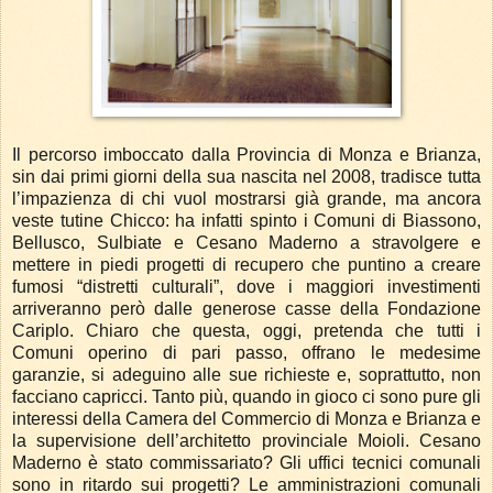
Il percorso imboccato dalla Provincia di Monza e Brianza,
sin dai primi giorni della sua nascita nel 2008, tradisce tutta
l’impazienza di chi vuol mostrarsi già grande, ma ancora
veste tutine Chicco: ha infatti spinto i Comuni di Biassono,
Bellusco, Sulbiate e Cesano Maderno a stravolgere e
mettere in piedi progetti di recupero che puntino a creare
fumosi “distretti culturali”, dove i maggiori investimenti
arriveranno però dalle generose casse della Fondazione
Cariplo. Chiaro che questa, oggi, pretenda che tutti i
Comuni operino di pari passo, offrano le medesime
garanzie, si adeguino alle sue richieste e, soprattutto, non
facciano capricci. Tanto più, quando in gioco ci sono pure gli
interessi della Camera del Commercio di Monza e Brianza e
la supervisione dell’architetto provinciale Moioli. Cesano
Maderno è stato commissariato? Gli uffici tecnici comunali
sono in ritardo sui progetti? Le amministrazioni comunali