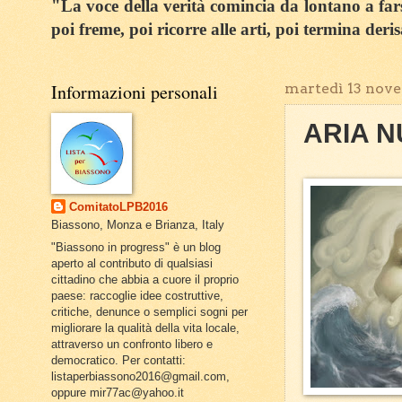
"La voce della verità comincia da lontano a farsi
poi freme, poi ricorre alle arti, poi termina deri
Informazioni personali
martedì 13 nov
ARIA N
ComitatoLPB2016
Biassono, Monza e Brianza, Italy
"Biassono in progress" è un blog
aperto al contributo di qualsiasi
cittadino che abbia a cuore il proprio
paese: raccoglie idee costruttive,
critiche, denunce o semplici sogni per
migliorare la qualità della vita locale,
attraverso un confronto libero e
democratico. Per contatti:
listaperbiassono2016@gmail.com,
oppure mir77ac@yahoo.it