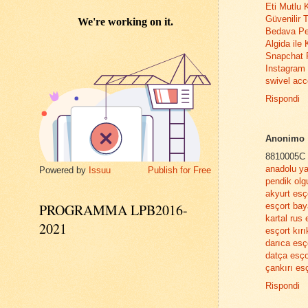
Eti Mutlu 
Güvenilir T
Bedava Pe
Algida ile
Snapchat 
Instagram 
swivel acc
Rispondi
Anonimo
8810005C
anadolu ya
Powered by
Issuu
Publish for Free
pendik olg
akyurt esç
PROGRAMMA LPB2016-
esçort bay
kartal rus 
2021
esçort kırı
darıca esç
datça esço
çankırı es
Rispondi