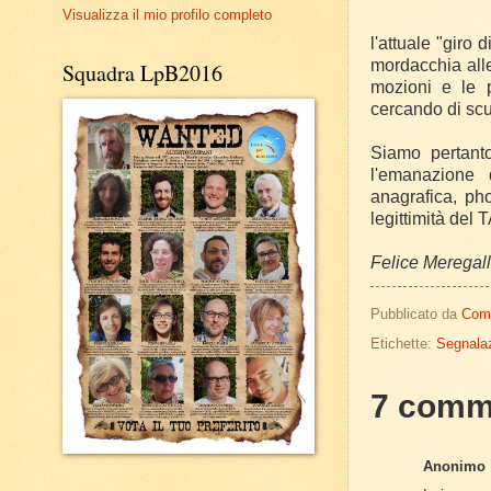
Visualizza il mio profilo completo
l'attuale "giro
mordacchia alle
Squadra LpB2016
mozioni e le p
cercando di scu
Siamo pertanto
l'emanazione d
anagrafica, pho
legittimità del
Felice Meregal
Pubblicato da
Com
Etichette:
Segnalaz
7 comm
Anonimo