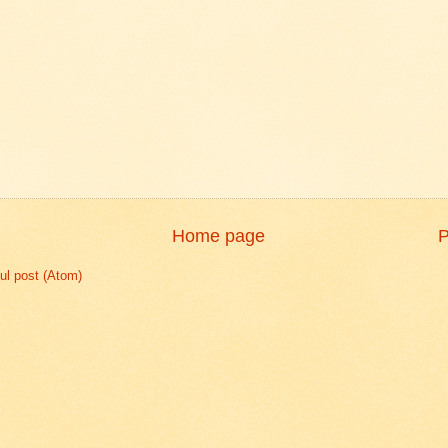
Home page
P
l post (Atom)