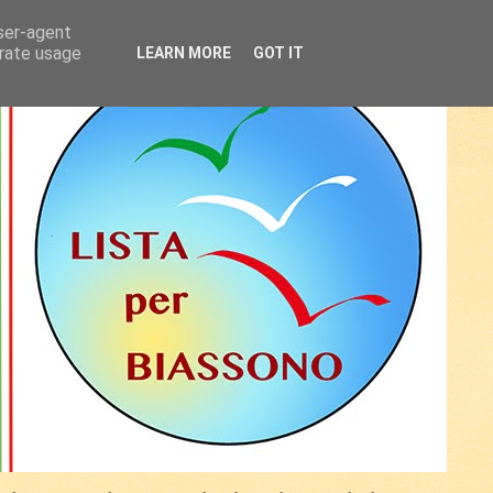
user-agent
erate usage
LEARN MORE
GOT IT