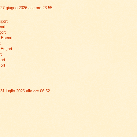
27 giugno 2026 alle ore 23:55
sçort
ort
çort
 Esçort
t
 Esçort
rt
ort
ort
31 luglio 2026 alle ore 06:52
E