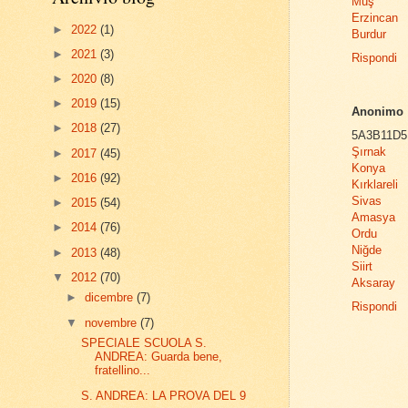
Muş
Erzincan
►
2022
(1)
Burdur
►
2021
(3)
Rispondi
►
2020
(8)
►
2019
(15)
Anonimo
►
2018
(27)
5A3B11D5
Şırnak
►
2017
(45)
Konya
►
2016
(92)
Kırklareli
Sivas
►
2015
(54)
Amasya
►
2014
(76)
Ordu
Niğde
►
2013
(48)
Siirt
▼
2012
(70)
Aksaray
►
dicembre
(7)
Rispondi
▼
novembre
(7)
SPECIALE SCUOLA S.
ANDREA: Guarda bene,
fratellino...
S. ANDREA: LA PROVA DEL 9