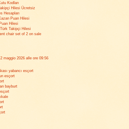
Kutu Kodları
akipçi Hilesi Ücretsiz
s Hesapları
 Kazan Puan Hilesi
Puan Hilesi
Türk Takipçi Hilesi
ent chair set of 2 on sale
2 maggio 2026 alle ore 09:56
kası yabancı esçort
un esçort
ort
an bayburt
esçort
kkale
ort
rt
çort