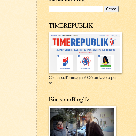
TIMEREPUBLIK
Clicca sull'immagine! C'è un lavoro per
te
BiassonoBlogTv