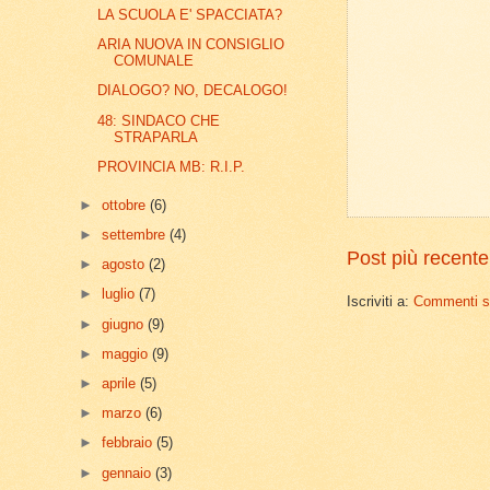
LA SCUOLA E' SPACCIATA?
ARIA NUOVA IN CONSIGLIO
COMUNALE
DIALOGO? NO, DECALOGO!
48: SINDACO CHE
STRAPARLA
PROVINCIA MB: R.I.P.
►
ottobre
(6)
►
settembre
(4)
Post più recente
►
agosto
(2)
►
luglio
(7)
Iscriviti a:
Commenti su
►
giugno
(9)
►
maggio
(9)
►
aprile
(5)
►
marzo
(6)
►
febbraio
(5)
►
gennaio
(3)