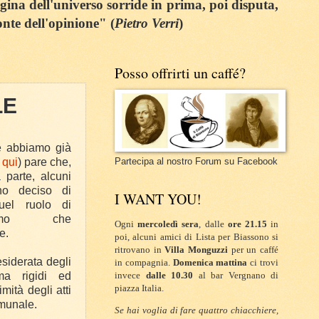
egina dell'universo sorride in prima, poi disputa,
onte dell'opinione" (
Pietro Verri
)
Posso offrirti un caffé?
LE
e abbiamo già
 qui
) pare che,
Partecipa al nostro Forum su Facebook
parte, alcuni
no deciso di
I WANT YOU!
quel ruolo di
nismo che
Ogni
mercoledì sera
, dalle
ore 21.15
in
e.
poi, alcuni amici di Lista per Biassono si
ritrovano in
Villa Monguzzi
per un caffé
siderata degli
in compagnia.
Domenica mattina
ci trovi
ma rigidi ed
invece
dalle 10.30
al bar Vergnano di
piazza Italia.
imità degli atti
munale.
Se hai voglia di fare quattro chiacchiere,