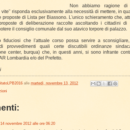
Non abbiamo ragione di 
 di vite" risponda esclusivamente alla necessità di mettere, in q
 proposte di Lista per Biassono. L'unico schieramento che, att
roposte di deliberazione raccolte ascoltando i cittadini di
otere il consiglio comunale dal suo atavico torpore di palazzo.
 fiduciosi che l'attuale corso possa servire a sconsigliare, 
i provvedimenti quali certe discutibili ordinanze sindacal
ne center, burqua) che, in questi anni, si sono infrante contr
 TAR Lombardia e/o del Prefetto.
li
itatoLPB2016
alle
martedì, novembre 13, 2012
ioni
enti:
14 novembre 2012 alle ore 06:20