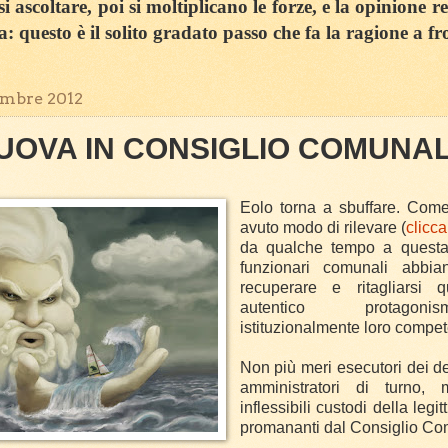
 ascoltare, poi si moltiplicano le forze, e la opinione r
sa: questo è il solito gradato passo che fa la ragione a fr
embre 2012
UOVA IN CONSIGLIO COMUNA
Eolo torna a sbuffare. Com
avuto modo di rilevare (
clicca
da qualche tempo a questa 
funzionari comunali abbia
recuperare e ritagliarsi 
autentico protago
istituzionalmente loro compet
Non più meri esecutori dei de
amministratori di turno, 
inflessibili custodi della legitt
promananti dal Consiglio Co