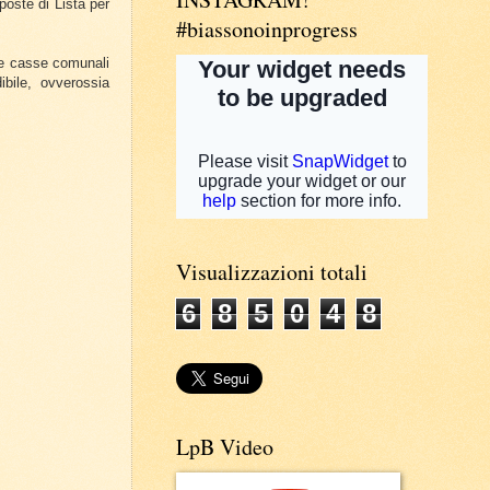
poste di Lista per
#biassonoinprogress
lle casse comunali
ibile, ovverossia
Visualizzazioni totali
6
8
5
0
4
8
LpB Video