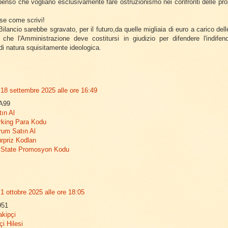
penso che vogliano esclusivamente fare ostruzionismo nei confronti delle pro
se come scrivi!
Bilancio sarebbe sgravato, per il futuro,da quelle migliaia di euro a carico de
 che l'Amministrazione deve costitursi in giudizio per difendere l'indifend
di natura squisitamente ideologica.
18 settembre 2025 alle ore 16:49
A99
tın Al
rking Para Kodu
rum Satın Al
priz Kodları
State Promosyon Kodu
1 ottobre 2025 alle ore 18:05
951
akipçi
i Hilesi