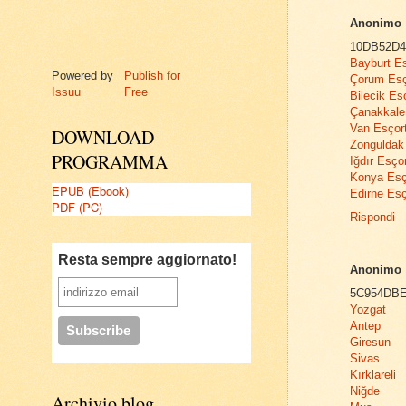
Anonimo
10DB52D4
Bayburt E
Powered by
Publish for
Çorum Esç
Issuu
Free
Bilecik Es
Çanakkale
Van Esçor
DOWNLOAD
Zonguldak
PROGRAMMA
Iğdır Esço
Konya Esç
EPUB (Ebook)
Edirne Esç
PDF (PC)
Rispondi
Resta sempre aggiornato!
Anonimo
5C954DB
Yozgat
Antep
Giresun
Sivas
Kırklareli
Niğde
Archivio blog