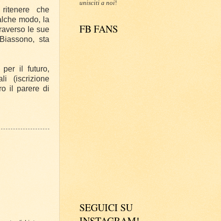
unisciti a noi
!
ritenere che
ualche modo, la
FB FANS
raverso le sue
 Biassono, sta
per il futuro,
i (iscrizione
o il parere di
SEGUICI SU
INSTAGRAM!