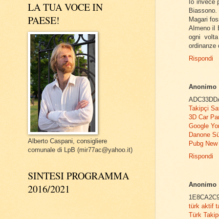
Io invece 
LA TUA VOCE IN
Biassono.
PAESE!
Magari fos
Almeno il 
ogni volta
ordinanze 
Rispondi
Anonimo
ADC33DD
Takipçi Sa
3D Car Pa
Google Yo
Danone Sür
Alberto Caspani, consigliere
Pubg New 
comunale di LpB (mir77ac@yahoo.it)
Rispondi
SINTESI PROGRAMMA
Anonimo
2016/2021
1E8CA2C
türk aktif t
Türk Takipç