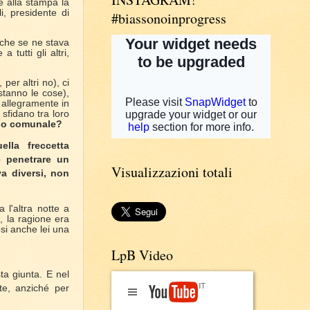
e alla stampa la
i, presidente di
#biassonoinprogress
 che se ne stava
tutti gli altri,
per altri no), ci
stanno le cose),
o allegramente in
 sfidano tra loro
lio comunale?
ella freccetta
e penetrare un
Visualizzazioni totali
va diversi, non
l'altra notte a
, la ragione era
osi anche lei una
LpB Video
ta giunta. E nel
te, anziché per