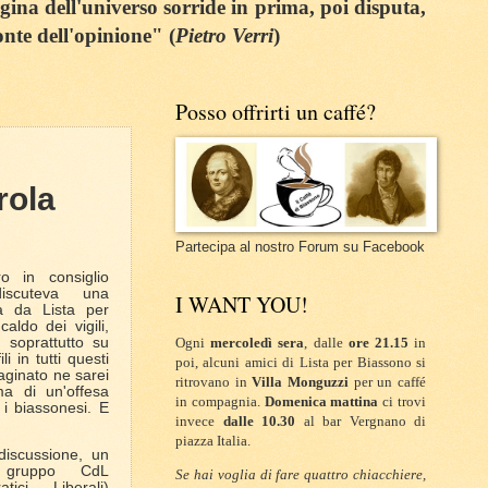
egina dell'universo sorride in prima, poi disputa,
onte dell'opinione" (
Pietro Verri
)
Posso offrirti un caffé?
ola
Partecipa al nostro Forum su Facebook
o in consiglio
iscuteva una
I WANT YOU!
a da Lista per
aldo dei vigili,
a soprattutto su
Ogni
mercoledì sera
, dalle
ore 21.15
in
i in tutti questi
poi, alcuni amici di Lista per Biassono si
aginato ne sarei
ritrovano in
Villa Monguzzi
per un caffé
ma di un'offesa
in compagnia.
Domenica mattina
ci trovi
i i biassonesi. E
invece
dalle 10.30
al bar Vergnano di
piazza Italia.
discussione, un
l gruppo CdL
Se hai voglia di fare quattro chiacchiere,
atici Liberali)