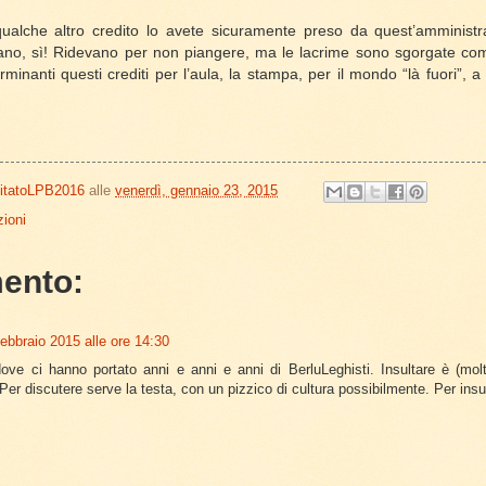
: qualche altro credito lo avete sicuramente preso da quest’amminist
ano, sì! Ridevano per non piangere, ma le lacrime sono sgorgate c
minanti questi crediti per l’aula, la stampa, per il mondo “là fuori”, a
itatoLPB2016
alle
venerdì, gennaio 23, 2015
ioni
ento:
febbraio 2015 alle ore 14:30
ve ci hanno portato anni e anni e anni di BerluLeghisti. Insultare è (molt
Per discutere serve la testa, con un pizzico di cultura possibilmente. Per insul