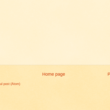
Home page
P
l post (Atom)