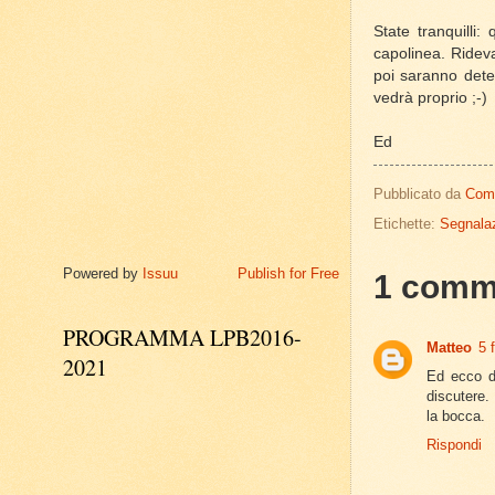
State tranquilli
capolinea. Ridev
poi saranno deter
vedrà proprio ;-)
Ed
Pubblicato da
Com
Etichette:
Segnalaz
Powered by
Issuu
Publish for Free
1 comm
PROGRAMMA LPB2016-
Matteo
5 
2021
Ed ecco do
discutere. 
la bocca.
Rispondi