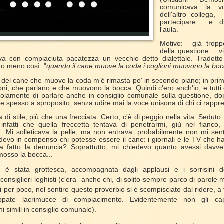
comunicava la v
dell'altro collega,
partecipare
e d
l'aula.
Motivo:
già tropp
della questione
v
va con compiaciuta pacatezza un vecchio detto dialettale. Tradotto 
 o meno così: "
quando il cane muove la coda i coglioni muovono la bo
ura del cane che muove la coda m’é rimasta po' in secondo piano; in pri
oglioni, che parlano e che muovono la bocca. Quindi c'ero anch'io, e tutt
lamente di parlare anche in consiglio comunale sulla questione, do
e spesso a sproposito, senza udire mai la voce unisona di chi ci rappr
di stile, più che una frecciata. Certo, c'è di peggio nella vita. Seduto t
 infatti che quella freccetta tentava di penetrarmi, giù nel fianc
. Mi solleticava la pelle, ma non entrava: probabilmente non mi sen
devo in compenso chi potesse essere il cane: i giornali e le TV che ha
 fatto la denuncia? Soprattutto, mi chiedevo quanto avessi davver
mosso la bocca...
e è stata grottesca, accompagnata dagli applausi e i sorrisini d
onsiglieri leghisti (c'era
anche chi, di solito sempre parco di parole
i per poco, nel sentire questo proverbio si è scompisciato dal ridere, a 
pate lacrimucce di compiacimento. Evidentemente non gli ca
ni
simili in consiglio comunale).