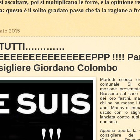
 ascoltare, poi si moltiplicano le forze, e la opinione r
sa: questo è il solito gradato passo che fa la ragione a fr
aio 2015
 TUTTI….………
EEEEEEEEEEEEEEPPP !!!! Par
sigliere Giordano Colombo
Martedì scorso er
comunale. Si d
mozione presentat
Biassono sul caso c
dei loro festini, m
chi ne ha mosso i fil
anni. Mai avrei imm
uscito con lo stig
lanciata contro tutt
non solo.
Appena aperta la 
consigliere de
(Cristiani Democr