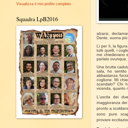
Visualizza il mio profilo completo
Squadra LpB2016
alzarsi, declama
Dante, suona più
Lì per lì, la fig
tutti quelli, i c
me chiedevano so
parlato ovunque, 
Una brutta caduta 
sala, ho sentito
abbastanza forza
coglione. Mi chie
scandalo? Chi ha
vicenda, quanto 
L'uscita dei du
maggioranza dei c
pronto a scaldars
sono pure scap
provare
eccitazio