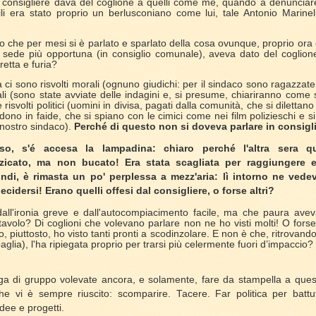
 consigliere dava del coglione a quelli come me, quando a denunciar
li era stato proprio un berlusconiano come lui, tale Antonio Marinell
o che per mesi si è parlato e sparlato della cosa ovunque, proprio ora
 sede più opportuna (in consiglio comunale), aveva dato del coglione a 
retta e furia?
ci sono risvolti morali (ognuno giudichi: per il sindaco sono ragazzate, 
ali (sono state avviate delle indagini e, si presume, chiariranno come 
isvolti politici (uomini in divisa, pagati dalla comunità, che si dilettan
vidono in faide, che si spiano con le cimici come nei film polizieschi e si
 nostro sindaco).
Perché di questo non si doveva parlare in consig
iso, s'é accesa la lampadina: chiaro perché l'altra sera qu
zicato, ma non bucato! Era stata scagliata per raggiungere 
indi, è rimasta un po' perplessa a mezz'aria: lì intorno ne vede
idersi! Erano quelli offesi dal consigliere, o forse altri?
ll'ironia greve e dall'autocompiacimento facile,
ma che paura aveva 
avolo? Di coglioni che volevano parlare non ne ho visti molti! O forse
, piuttosto, ho visto tanti pronti a scodinzolare. E non è che, ritrovand
glia), l'ha ripiegata proprio per trarsi più celermente fuori d’impaccio?
lega di gruppo volevate ancora, e solamente, fare da stampella a ques
e vi è sempre riuscito: scomparire. Tacere. Far politica per battu
dee e progetti.