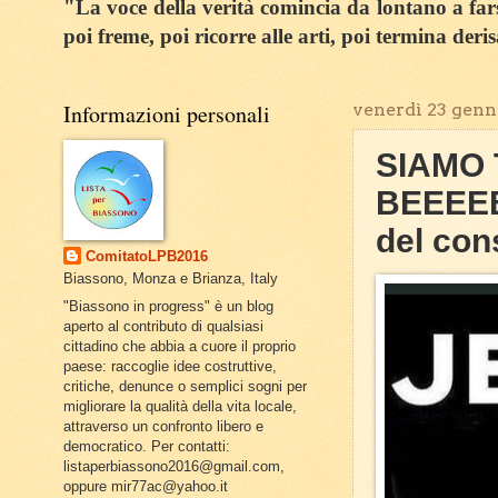
"La voce della verità comincia da lontano a farsi
poi freme, poi ricorre alle arti, poi termina deri
Informazioni personali
venerdì 23 genn
SIAMO
BEEEEE
del con
ComitatoLPB2016
Biassono, Monza e Brianza, Italy
"Biassono in progress" è un blog
aperto al contributo di qualsiasi
cittadino che abbia a cuore il proprio
paese: raccoglie idee costruttive,
critiche, denunce o semplici sogni per
migliorare la qualità della vita locale,
attraverso un confronto libero e
democratico. Per contatti:
listaperbiassono2016@gmail.com,
oppure mir77ac@yahoo.it