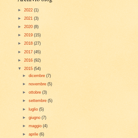
►
2022
(1)
►
2021
(3)
►
2020
(8)
►
2019
(15)
►
2018
(27)
►
2017
(45)
►
2016
(92)
▼
2015
(54)
►
dicembre
(7)
►
novembre
(5)
►
ottobre
(3)
►
settembre
(5)
►
luglio
(5)
►
giugno
(7)
►
maggio
(4)
►
aprile
(6)