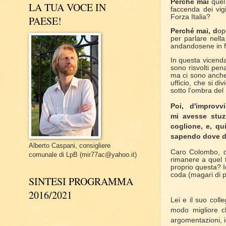
Perché mai
quel
LA TUA VOCE IN
faccenda dei vigi
Forza Italia?
PAESE!
Perché mai, d
op
per parlare nella
andandosene in f
In questa vicenda 
sono risvolti pen
ma ci sono anche r
ufficio, che si di
sotto l'ombra del
Poi, d'improvv
mi
avesse
stuz
coglione, e, qu
sapendo dove dec
Alberto Caspani, consigliere
Caro Colombo, da
comunale di LpB (mir77ac@yahoo.it)
rimanere a quel t
proprio questa? Io
coda (magari di pa
SINTESI PROGRAMMA
2016/2021
Lei e il suo col
modo migliore ch
argomentazioni, i