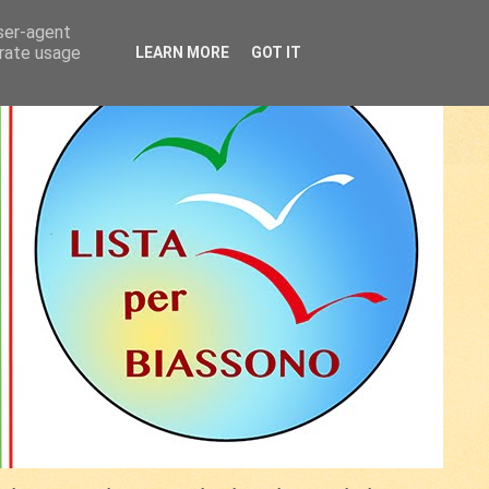
user-agent
erate usage
LEARN MORE
GOT IT