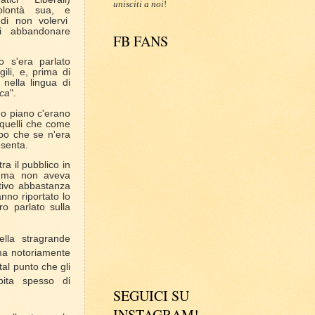
unisciti a noi
!
olontà sua, e
di non volervi
i abbandonare
FB FANS
o s'era parlato
igili, e, prima di
nella lingua di
cca
".
mo piano c'erano
i quelli che come
po che se n'era
esenta.
ra il pubblico in
o, ma non aveva
tivo abbastanza
nno riportato lo
o parlato sulla
ella stragrande
 ma notoriamente
tal punto che gli
pita spesso di
SEGUICI SU
INSTAGRAM!