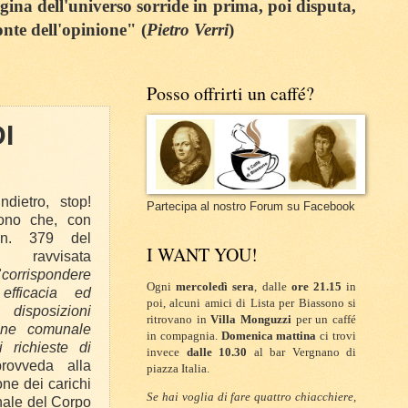
egina dell'universo sorride in prima, poi disputa,
onte dell'opinione" (
Pietro Verri
)
Posso offrirti un caffé?
I
indietro, stop!
Partecipa al nostro Forum su Facebook
ono che, con
 n. 379 del
I WANT YOU!
 ravvisata
"
corrispondere
Ogni
mercoledì sera
, dalle
ore 21.15
in
efficacia ed
poi, alcuni amici di Lista per Biassono si
 disposizioni
ritrovano in
Villa Monguzzi
per un caffé
ione comunale
in compagnia.
Domenica mattina
ci trovi
i richieste di
invece
dalle 10.30
al bar Vergnano di
rovveda alla
piazza Italia.
ne dei carichi
Se hai voglia di fare quattro chiacchiere,
onale del Corpo