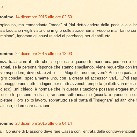
te
nonimo
14 dicembre 2015 alle ore 02:59
rpico no, ma comandante "brace" si (dal detto cadere dalla padella alla b
sa facciano i vigili visto che in giro sulle strade non si vedono mai, fanno co
mpione", ignorano gli abusi relativi ai parcheggi per disabili etc
nonimo
22 dicembre 2015 alle ore 13:03
nza tralasciare il fatto che, se per caso quando fermano una persona e le 
arbati, se la persona risponde che stanno sbagliando, viene reguerdita con fra
ve rispondere, deve stare zitto........Magnifici esempi, vero? Per non parlar
 giro conciati, specialmente uno, con la cresta ed accessori vari......Poi sa
rsonaggi erano sotto indagine per i fatti avvenuti tempo fa (balletti vari mezzi n
c ecc)...mi chiedo: è normale che in questa situazione possano erogare mu
 solito le persone in divisa, se sono sotto indagine (piccola o grande che 
pletare il loro solito lavoro, soprattutto se si tratta di "insegnare" ad altri ch
alcosa, ed erogare sanzioni.
nonimo
23 dicembre 2015 alle ore 04:14
 il Comune di Biassono deve fare Cassa con l'entrata delle contravvenzioni!