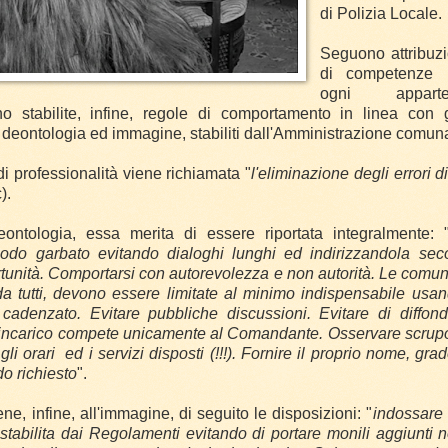
di Polizia Locale.
Seguono attribuz
di competenze is
ogni appart
o stabilite, infine, regole di comportamento in linea con gl
, deontologia ed immagine, stabiliti dall'Amministrazione comun
di professionalità viene richiamata "
l'eliminazione degli errori 
).
ontologia, essa merita di essere riportata integralmente: 
modo garbato evitando dialoghi lunghi ed indirizzandola seco
tunità. Comportarsi con autorevolezza e non autorità. Le comuni
da tutti, devono essere limitate al minimo indispensabile usan
 cadenzato. Evitare pubbliche discussioni. Evitare di diffond
le incarico compete unicamente al Comandante. Osservare scrup
 gli orari
ed i servizi disposti (!!!). Fornire il proprio nome, gr
o richiesto
".
ne, infine, all'immagine, di seguito le disposizioni: "
indossare 
stabilita dai Regolamenti evitando di portare monili aggiunti n