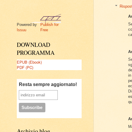
Rispos
A
Se
Powered by
Publish for
co
Issuu
Free
ca
DOWNLOAD
PROGRAMMA
A
Se
EPUB (Ebook)
sg
PDF (PC)
de
in
pe
Resta sempre aggiornato!
ec
Di
es
qu
A
Ma
Archivio blog