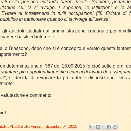
rati nella persona evitando barbe incolte. Salutare, portand
ittadino cui ci si rivolge, i superiori, le istituzioni e le a
Evitare di intrattenersi in futili occupazioni (!!!). Evitare d
ubblico in particolare quando ci si rivolge all'utenza
".
gli antidoti studiati dall'amministrazione comunale per rimett
rimanere basiti ed interdetti.
, a Biassono, dopo che si è concepito e varato questa fantas
mportamento?
n determinazione n. 387 del 16.09.2015 (e cioè sette giorni dop
i valutare più approfonditamente i carichi di lavoro da assegnare
le
", si decida di revocare la precedente disposizione "
sino a
imento
".
ni valutazione e commento.
iamo!
itatoLPB2016
alle
venerdì, dicembre 04, 2015