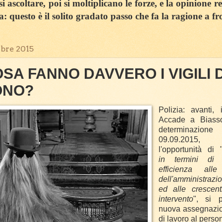
 ascoltare, poi si moltiplicano le forze, e la opinione r
sa: questo è il solito gradato passo che fa la ragione a fr
bre 2015
SA FANNO DAVVERO I VIGILI D
ONO?
Polizia: avanti, 
Accade a Biass
determinazione
09.09.2015,
l'opportunità di 
in termini di 
efficienza alle
dell'amministraz
ed alle crescent
intervento
", si p
nuova assegnazio
di lavoro al pers