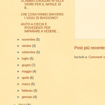
SCAMBIO D'AUGURI IN VILLA
VERRI PER IL NATALE DI
B...
CHE COSA FANNO DAVVERO
I VIGILI DI BIASSONO?
AIUTO A CIECHI E
IPOVEDENTI PER
IMPARARE A VEDERE ...
►
novembre
(5)
►
ottobre
(3)
Post più recente
►
settembre
(5)
Iscriviti a:
Commenti su
►
luglio
(5)
►
giugno
(7)
►
maggio
(4)
►
aprile
(6)
►
marzo
(5)
►
febbraio
(3)
►
gennaio
(4)