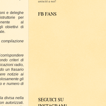
unisciti a noi
!
FB FANS
ioni e deleghe
truttorie per
enente al
i obiettivi di
ale.
di compilazione
"
corrispondere
ndo criteri di
cazioni radio,
do un frasario
ere notizie ai
olosamente gli
ado e numero di
la divisa nella
SEGUICI SU
on autorizzati.
INSTAGRAM!