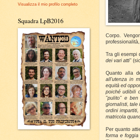
Visualizza il mio profilo completo
Squadra LpB2016
Corpo.
Vengon
professionalità
Tra gli esempi 
dei vari atti
" (sic
Quanto alla de
all'utenza in 
equità ed oppor
poiché udibili 
"pulito" e ben
giornalisti, ta
ordini impartiti,
matricola quand
Per quanto attie
forma e foggia 