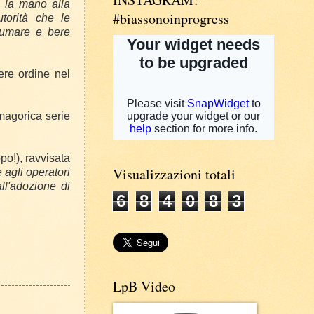
o la mano alla
#biassonoinprogress
utorità che le
i fumare e bere
ere ordine nel
magorica serie
o!), ravvisata
Visualizzazioni totali
 agli operatori
ll'adozione di
6
8
4
0
8
3
LpB Video