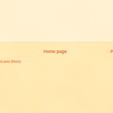
Home page
P
l post (Atom)