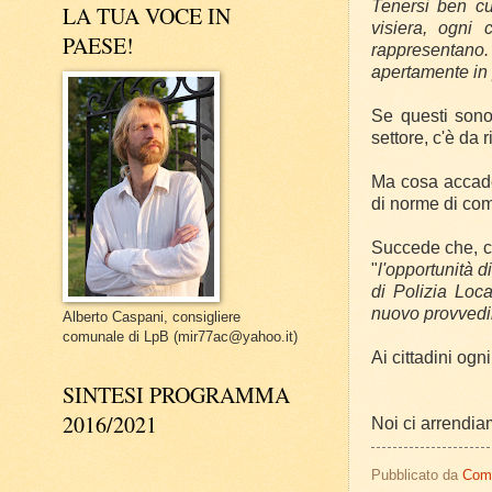
Tenersi ben cu
LA TUA VOCE IN
visiera, ogni c
PAESE!
rappresentano. 
apertamente in p
Se questi sono 
settore, c'è da 
Ma cosa accade
di norme di co
Succede che, co
"
l'opportunità d
di Polizia Loca
nuovo provved
Alberto Caspani, consigliere
comunale di LpB (mir77ac@yahoo.it)
Ai cittadini og
SINTESI PROGRAMMA
2016/2021
Noi ci arrend
Pubblicato da
Com