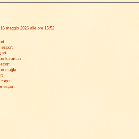
i
16 maggio 2026 alle ore 15:52
ort
 esçort
çort
yan karaman
esçort
yan muğla
rt
 esçort
er esçort