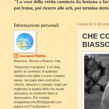
"La voce della verità comincia da lontano a farsi
poi freme, poi ricorre alle arti, poi termina deri
Informazioni personali
venerdì 4 dicem
CHE CO
BIASS
ComitatoLPB2016
Biassono, Monza e Brianza, Italy
"Biassono in progress" è un blog
aperto al contributo di qualsiasi
cittadino che abbia a cuore il proprio
paese: raccoglie idee costruttive,
critiche, denunce o semplici sogni per
migliorare la qualità della vita locale,
attraverso un confronto libero e
democratico. Per contatti:
listaperbiassono2016@gmail.com,
oppure mir77ac@yahoo.it