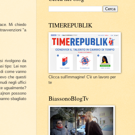
TIMEREPUBLIK
race. Mi chiedo
ntravvenzioni "a
si rivolgono da
si tipo: Lei non
e di come vanno
pevo che questi
Clicca sull'immagine! C'è un lavoro per
udi negli uffici
te
lte ugualmente?
sia)non possono
BiassonoBlogTv
e hanno sbagliato