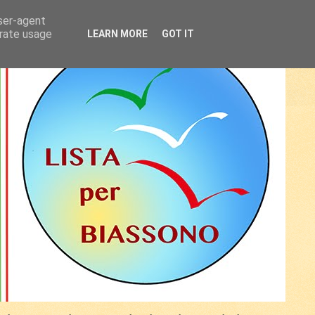
user-agent
erate usage
LEARN MORE
GOT IT