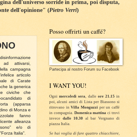
egina dell'universo sorride in prima, poi disputa,
onte dell'opinione" (
Pietro Verri
)
Posso offrirti un caffé?
ONO
disinformazione
 ad attivarsi,
 della campagna
Partecipa al nostro Forum su Facebook
infelice articolo
nale di Carate
I WANT YOU!
che la generica
te civiche che
Ogni
mercoledì sera
, dalle
ore 21.15
in
eocandidato di
poi, alcuni amici di Lista per Biassono si
orta (apparsa
ritrovano in
Villa Monguzzi
per un caffé
tadino di Monza e
in compagnia.
Domenica mattina
ci trovi
zzolate fanno
invece
dalle 10.30
al bar Vergnano di
icente alleanza
piazza Italia.
ssono" e/o di
Forza Italia".
Se hai voglia di fare quattro chiacchiere,