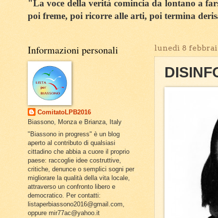
"La voce della verità comincia da lontano a farsi
poi freme, poi ricorre alle arti, poi termina deri
Informazioni personali
lunedì 8 febbra
DISINF
ComitatoLPB2016
Biassono, Monza e Brianza, Italy
"Biassono in progress" è un blog
aperto al contributo di qualsiasi
cittadino che abbia a cuore il proprio
paese: raccoglie idee costruttive,
critiche, denunce o semplici sogni per
migliorare la qualità della vita locale,
attraverso un confronto libero e
democratico. Per contatti:
listaperbiassono2016@gmail.com,
oppure mir77ac@yahoo.it