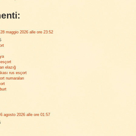
enti:
28 maggio 2026 alle ore 23:52
5
ort
nya
esçort
an elazığ
kası rus esçort
çort numaraları
ort
burt
6 agosto 2026 alle ore 01:57
6