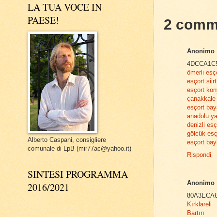
LA TUA VOCE IN
PAESE!
2 comm
Anonimo
4DCCA1C
ömerli esç
esçort siirt
esçort ko
çanakkale 
esçort bay
anadolu ya
denizli es
gölcük esç
Alberto Caspani, consigliere
esçort bay
comunale di LpB (mir77ac@yahoo.it)
Rispondi
SINTESI PROGRAMMA
Anonimo
2016/2021
80A3ECA
Kırklareli
Bartın