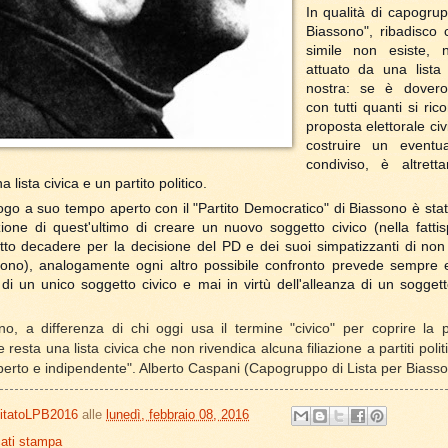
In qualità di capogrup
Biassono", ribadisco
simile non esiste,
attuato da una lista 
nostra: se è dovero
con tutti quanti si ri
proposta elettorale civi
costruire un event
condiviso, è altretta
 lista civica e un partito politico.
ogo a suo tempo aperto con il "Partito Democratico" di Biassono è stat
zione di quest'ultimo di creare un nuovo soggetto civico (nella fattis
atto decadere per la decisione del PD e dei suoi simpatizzanti di non
sono), analogamente ogni altro possibile confronto prevede sempre e
di un unico soggetto civico e mai in virtù dell'alleanza di un sogget
no, a differenza di chi oggi usa il termine "civico" per coprire la p
resta una lista civica che non rivendica alcuna filiazione a partiti poli
perto e indipendente". Alberto Caspani (Capogruppo di Lista per Biasso
itatoLPB2016
alle
lunedì, febbraio 08, 2016
ati stampa