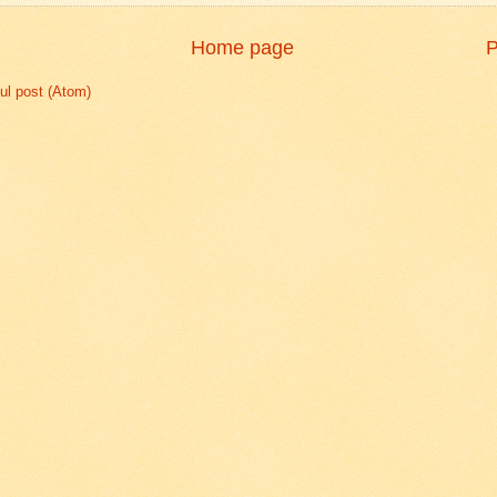
Home page
P
l post (Atom)