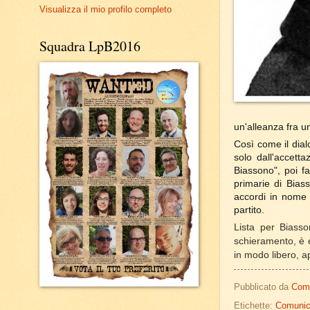
Visualizza il mio profilo completo
Squadra LpB2016
un'alleanza fra una
Così come il dial
solo dall'accetta
Biassono", poi f
primarie di Bias
accordi in nome 
partito.
Lista per Biasso
schieramento, è e 
in modo libero, a
Pubblicato da
Com
Etichette:
Comunic