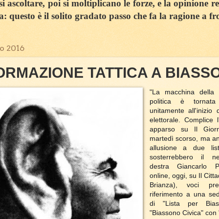
 ascoltare, poi si moltiplicano le forze, e la opinione r
sa: questo è il solito gradato passo che fa la ragione a fr
io 2016
ORMAZIONE TATTICA A BIASS
"La macchina della 
politica è tornata
unitamente all'inizio
elettorale. Complice l'
apparso su Il Gior
martedì scorso, ma an
allusione a due lis
sosterrebbero il n
destra Giancarlo P
online, oggi, su Il Cit
Brianza), voci pre
riferimento a una sed
di "Lista per Bia
"Biassono Civica" con "