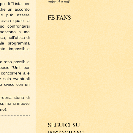
unisciti a noi
!
po di "Lista per
 che un accordo
 né può essere
FB FANS
civica quale la
so confrontarsi
conoscono in una
ca, nell'ottica di
uale programma
nto impossibile
o reso possibile
pecie "Uniti per
 concorrere alle
 solo eventuali
to civico con un
ropria storia di
tici, ma si muove
no).
SEGUICI SU
INSTAGRAM!