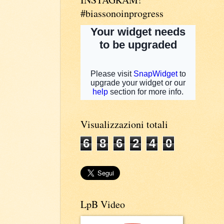
#biassonoinprogress
Visualizzazioni totali
6
8
6
2
4
0
LpB Video