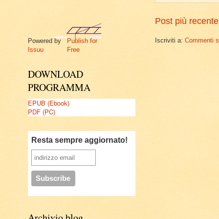
Post più recente
Iscriviti a:
Commenti su
Powered by
Publish for
Issuu
Free
DOWNLOAD
PROGRAMMA
EPUB (Ebook)
PDF (PC)
Resta sempre aggiornato!
Archivio blog