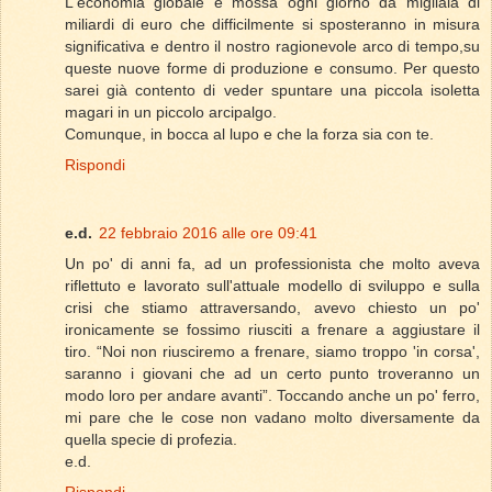
L'economia globale è mossa ogni giorno da migliaia di
miliardi di euro che difficilmente si sposteranno in misura
significativa e dentro il nostro ragionevole arco di tempo,su
queste nuove forme di produzione e consumo. Per questo
sarei già contento di veder spuntare una piccola isoletta
magari in un piccolo arcipalgo.
Comunque, in bocca al lupo e che la forza sia con te.
Rispondi
e.d.
22 febbraio 2016 alle ore 09:41
Un po' di anni fa, ad un professionista che molto aveva
riflettuto e lavorato sull'attuale modello di sviluppo e sulla
crisi che stiamo attraversando, avevo chiesto un po'
ironicamente se fossimo riusciti a frenare a aggiustare il
tiro. “Noi non riusciremo a frenare, siamo troppo 'in corsa',
saranno i giovani che ad un certo punto troveranno un
modo loro per andare avanti”. Toccando anche un po' ferro,
mi pare che le cose non vadano molto diversamente da
quella specie di profezia.
e.d.