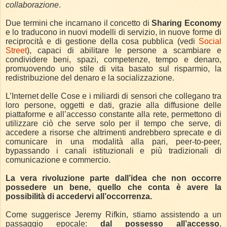
collaborazione
.
Due termini che incarnano il concetto di
Sharing Economy
e lo traducono in nuovi modelli di servizio, in nuove forme di
reciprocità e di gestione della cosa pubblica (vedi
Social
Street
), capaci di abilitare le persone a scambiare e
condividere beni, spazi, competenze, tempo e denaro,
promuovendo uno stile di vita basato sul risparmio, la
redistribuzione del denaro e la socializzazione.
L’Internet delle Cose e i miliardi di sensori che collegano tra
loro persone, oggetti e dati, grazie alla diffusione delle
piattaforme e all’accesso constante alla rete, permettono di
utilizzare ciò che serve solo per il tempo che serve, di
accedere a risorse che altrimenti andrebbero sprecate e di
comunicare in una modalità alla pari, peer-to-peer,
bypassando i canali istituzionali e più tradizionali di
comunicazione e commercio.
La vera rivoluzione parte dall’idea che non occorre
possedere un bene, quello che conta è avere la
possibilità di accedervi all’occorrenza.
Come suggerisce Jeremy Rifkin, stiamo assistendo a un
passaggio epocale:
dal possesso all’accesso
,