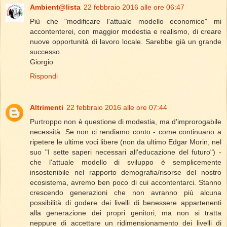
Ambient@lista
22 febbraio 2016 alle ore 06:47
Più che "modificare l'attuale modello economico" mi
accontenterei, con maggior modestia e realismo, di creare
nuove opportunità di lavoro locale. Sarebbe già un grande
successo.
Giorgio
Rispondi
Altrimenti
22 febbraio 2016 alle ore 07:44
Purtroppo non è questione di modestia, ma d'improrogabile
necessità. Se non ci rendiamo conto - come continuano a
ripetere le ultime voci libere (non da ultimo Edgar Morin, nel
suo "I sette saperi necessari all'educazione del futuro") -
che l'attuale modello di sviluppo è semplicemente
insostenibile nel rapporto demografia/risorse del nostro
ecosistema, avremo ben poco di cui accontentarci. Stanno
crescendo generazioni che non avranno più alcuna
possibilità di godere dei livelli di benessere appartenenti
alla generazione dei propri genitori; ma non si tratta
neppure di accettare un ridimensionamento dei livelli di