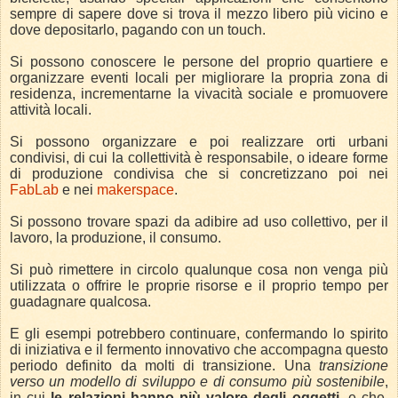
sempre di sapere dove si trova il mezzo libero più vicino e
dove depositarlo, pagando con un touch.
Si possono conoscere le persone del proprio quartiere e
organizzare eventi locali per migliorare la propria zona di
residenza, incrementarne la vivacità sociale e promuovere
attività locali.
Si possono organizzare e poi realizzare orti urbani
condivisi, di cui la collettività è responsabile, o ideare forme
di produzione condivisa che si concretizzano poi nei
FabLab
e nei
makerspace
.
Si possono trovare spazi da adibire ad uso collettivo, per il
lavoro, la produzione, il consumo.
Si può rimettere in circolo qualunque cosa non venga più
utilizzata o offrire le proprie risorse e il proprio tempo per
guadagnare qualcosa.
E gli esempi potrebbero continuare, confermando lo spirito
di iniziativa e il fermento innovativo che accompagna questo
periodo definito da molti di transizione. Una
transizione
verso un modello di sviluppo e di consumo più sostenibile
,
in cui
le relazioni hanno più valore degli oggetti
, e che,