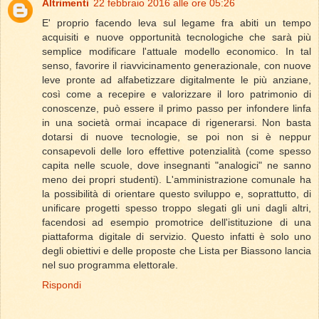
Altrimenti
22 febbraio 2016 alle ore 05:26
E' proprio facendo leva sul legame fra abiti un tempo
acquisiti e nuove opportunità tecnologiche che sarà più
semplice modificare l'attuale modello economico. In tal
senso, favorire il riavvicinamento generazionale, con nuove
leve pronte ad alfabetizzare digitalmente le più anziane,
così come a recepire e valorizzare il loro patrimonio di
conoscenze, può essere il primo passo per infondere linfa
in una società ormai incapace di rigenerarsi. Non basta
dotarsi di nuove tecnologie, se poi non si è neppur
consapevoli delle loro effettive potenzialità (come spesso
capita nelle scuole, dove insegnanti "analogici" ne sanno
meno dei propri studenti). L'amministrazione comunale ha
la possibilità di orientare questo sviluppo e, soprattutto, di
unificare progetti spesso troppo slegati gli uni dagli altri,
facendosi ad esempio promotrice dell'istituzione di una
piattaforma digitale di servizio. Questo infatti è solo uno
degli obiettivi e delle proposte che Lista per Biassono lancia
nel suo programma elettorale.
Rispondi