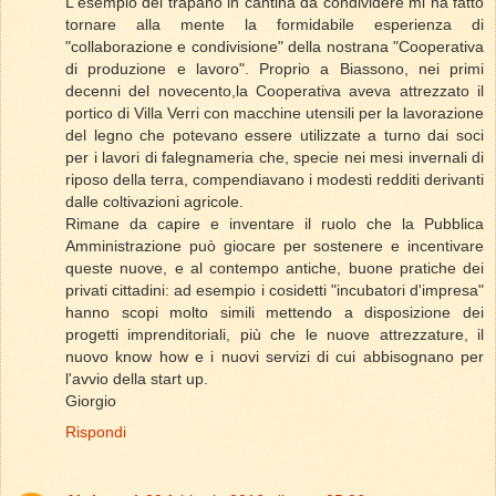
L'esempio del trapano in cantina da condividere mi ha fatto
tornare alla mente la formidabile esperienza di
"collaborazione e condivisione" della nostrana "Cooperativa
di produzione e lavoro". Proprio a Biassono, nei primi
decenni del novecento,la Cooperativa aveva attrezzato il
portico di Villa Verri con macchine utensili per la lavorazione
del legno che potevano essere utilizzate a turno dai soci
per i lavori di falegnameria che, specie nei mesi invernali di
riposo della terra, compendiavano i modesti redditi derivanti
dalle coltivazioni agricole.
Rimane da capire e inventare il ruolo che la Pubblica
Amministrazione può giocare per sostenere e incentivare
queste nuove, e al contempo antiche, buone pratiche dei
privati cittadini: ad esempio i cosidetti "incubatori d'impresa"
hanno scopi molto simili mettendo a disposizione dei
progetti imprenditoriali, più che le nuove attrezzature, il
nuovo know how e i nuovi servizi di cui abbisognano per
l'avvio della start up.
Giorgio
Rispondi