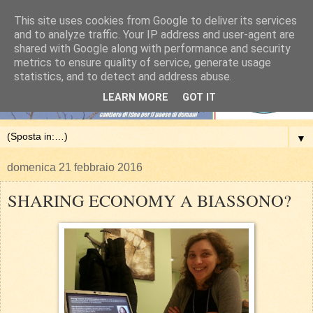
This site uses cookies from Google to deliver its services
and to analyze traffic. Your IP address and user-agent are
shared with Google along with performance and security
metrics to ensure quality of service, generate usage
statistics, and to detect and address abuse.
LEARN MORE
GOT IT
▼
domenica 21 febbraio 2016
SHARING ECONOMY A BIASSONO?