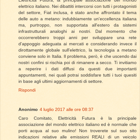
Elettricità Futura, la principale associazione del mondo
elettrico italiano. Nei dibattiti intercorsi con tutti i protagonisti
del settore, Fiat inclusa, è stato anche affrontato il tema
delle auto a metano: indubbiamente un'eccellenza italiana
ma, purtroppo, non supportata all'estero da sistemi
infrastrutturali analoghi ai nostri. Dal momento che
occorrerebbero troppi anni per sviluppare una rete
d'appoggio adeguata ai mercati e considerando invece il
dirottamente globale sull'elettrico, la tecnologia a metano
conviene solo in Italia. Il problema, però, è che uscendo dai
nostri confini si rischia poi di rimanere a secco. Ti invitiamo
a reperire i dati diffusi da questi due importanti
appuntamenti, nei quali potrai soddisfare tutti i tuoi quesiti
in base agli ultimi aggiornamenti di settore.
Rispondi
Anonimo
4 luglio 2017 alle ore 08:37
Caro Comitato, Elettricità Futura è la principale
associazione del mondo elettrico italiano ed è normale che
porti acqua al suo mulino! Non troverete sul suo sito
indicazioni relative alle emissioni REALI di un veicolo