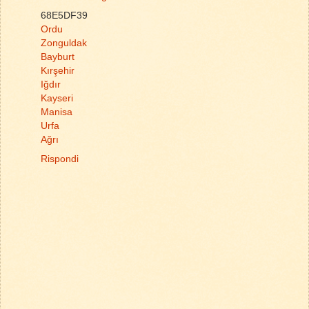
68E5DF39
Ordu
Zonguldak
Bayburt
Kırşehir
Iğdır
Kayseri
Manisa
Urfa
Ağrı
Rispondi