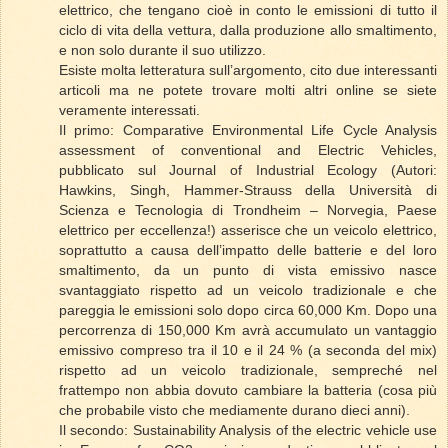
elettrico, che tengano cioè in conto le emissioni di tutto il
ciclo di vita della vettura, dalla produzione allo smaltimento,
e non solo durante il suo utilizzo.
Esiste molta letteratura sull’argomento, cito due interessanti
articoli ma ne potete trovare molti altri online se siete
veramente interessati.
Il primo: Comparative Environmental Life Cycle Analysis
assessment of conventional and Electric Vehicles,
pubblicato sul Journal of Industrial Ecology (Autori:
Hawkins, Singh, Hammer-Strauss della Università di
Scienza e Tecnologia di Trondheim – Norvegia, Paese
elettrico per eccellenza!) asserisce che un veicolo elettrico,
soprattutto a causa dell’impatto delle batterie e del loro
smaltimento, da un punto di vista emissivo nasce
svantaggiato rispetto ad un veicolo tradizionale e che
pareggia le emissioni solo dopo circa 60,000 Km. Dopo una
percorrenza di 150,000 Km avrà accumulato un vantaggio
emissivo compreso tra il 10 e il 24 % (a seconda del mix)
rispetto ad un veicolo tradizionale, sempreché nel
frattempo non abbia dovuto cambiare la batteria (cosa più
che probabile visto che mediamente durano dieci anni).
Il secondo: Sustainability Analysis of the electric vehicle use