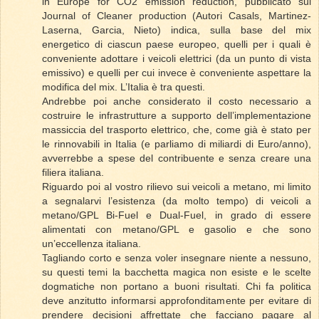
in Europe for CO2 emission reduction, pubblicato sul
Journal of Cleaner production (Autori Casals, Martinez-
Laserna, Garcia, Nieto) indica, sulla base del mix
energetico di ciascun paese europeo, quelli per i quali è
conveniente adottare i veicoli elettrici (da un punto di vista
emissivo) e quelli per cui invece è conveniente aspettare la
modifica del mix. L’Italia è tra questi.
Andrebbe poi anche considerato il costo necessario a
costruire le infrastrutture a supporto dell’implementazione
massiccia del trasporto elettrico, che, come già è stato per
le rinnovabili in Italia (e parliamo di miliardi di Euro/anno),
avverrebbe a spese del contribuente e senza creare una
filiera italiana.
Riguardo poi al vostro rilievo sui veicoli a metano, mi limito
a segnalarvi l’esistenza (da molto tempo) di veicoli a
metano/GPL Bi-Fuel e Dual-Fuel, in grado di essere
alimentati con metano/GPL e gasolio e che sono
un’eccellenza italiana.
Tagliando corto e senza voler insegnare niente a nessuno,
su questi temi la bacchetta magica non esiste e le scelte
dogmatiche non portano a buoni risultati. Chi fa politica
deve anzitutto informarsi approfonditamente per evitare di
prendere decisioni affrettate che facciano pagare al