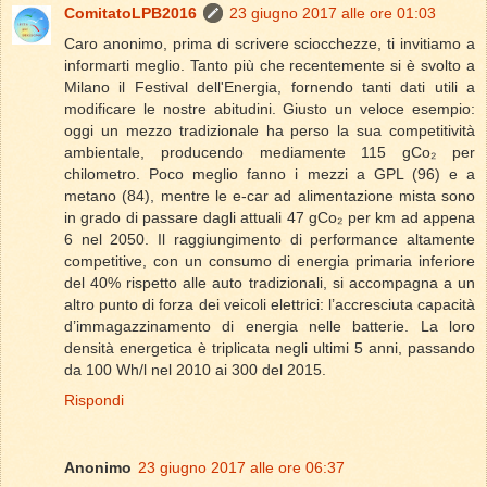
ComitatoLPB2016
23 giugno 2017 alle ore 01:03
Caro anonimo, prima di scrivere sciocchezze, ti invitiamo a
informarti meglio. Tanto più che recentemente si è svolto a
Milano il Festival dell'Energia, fornendo tanti dati utili a
modificare le nostre abitudini. Giusto un veloce esempio:
oggi un mezzo tradizionale ha perso la sua competitività
ambientale, producendo mediamente 115 gCo₂ per
chilometro. Poco meglio fanno i mezzi a GPL (96) e a
metano (84), mentre le e-car ad alimentazione mista sono
in grado di passare dagli attuali 47 gCo₂ per km ad appena
6 nel 2050. Il raggiungimento di performance altamente
competitive, con un consumo di energia primaria inferiore
del 40% rispetto alle auto tradizionali, si accompagna a un
altro punto di forza dei veicoli elettrici: l’accresciuta capacità
d’immagazzinamento di energia nelle batterie. La loro
densità energetica è triplicata negli ultimi 5 anni, passando
da 100 Wh/l nel 2010 ai 300 del 2015.
Rispondi
Anonimo
23 giugno 2017 alle ore 06:37