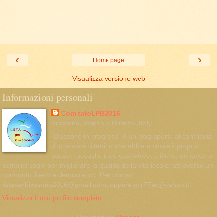
‹
›
Home page
Visualizza versione web
Informazioni personali
ComitatoLPB2016
Biassono, Monza e Brianza, Italy
"Biassono in progress" è un blog aperto al contributo
di qualsiasi cittadino che abbia a cuore il proprio
paese: raccoglie idee costruttive, critiche, denunce o
semplici sogni per migliorare la qualità della vita locale, attraverso un
confronto libero e democratico. Per contatti:
listaperbiassono2016@gmail.com, oppure mir77ac@yahoo.it
Visualizza il mio profilo completo