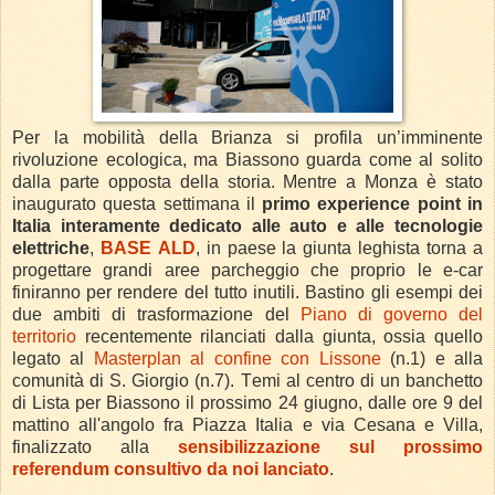
Per la mobilità della Brianza si profila un’imminente
rivoluzione ecologica, ma Biassono guarda come al solito
dalla parte opposta della storia. Mentre a Monza è stato
inaugurato questa settimana il
primo experience point in
Italia interamente dedicato alle auto e alle tecnologie
elettriche
,
BASE ALD
, in paese la giunta leghista torna a
progettare grandi aree parcheggio che proprio le e-car
finiranno per rendere del tutto inutili. Bastino gli esempi dei
due ambiti di trasformazione del
Piano di governo del
territorio
recentemente rilanciati dalla giunta, ossia quello
legato al
Masterplan al confine con Lissone
(n.1) e alla
comunità di S. Giorgio (n.7). Temi al centro di un banchetto
di Lista per Biassono il prossimo 24 giugno, dalle ore 9 del
mattino all'angolo fra Piazza Italia e via Cesana e Villa,
finalizzato alla
sensibilizzazione sul prossimo
referendum consultivo da noi lanciato
.