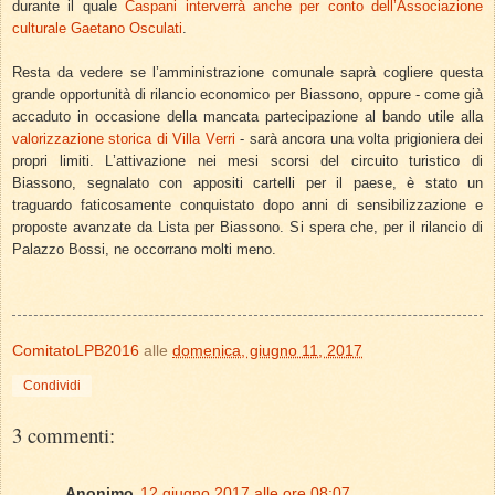
durante il quale
Caspani interverrà anche per conto dell’Associazione
culturale Gaetano Osculati
.
Resta da vedere se l’amministrazione comunale saprà cogliere questa
grande opportunità di rilancio economico per Biassono, oppure - come già
accaduto in occasione della mancata partecipazione al bando utile alla
valorizzazione storica di Villa Verri
- sarà ancora una volta prigioniera dei
propri limiti. L’attivazione nei mesi scorsi del circuito turistico di
Biassono, segnalato con appositi cartelli per il paese, è stato un
traguardo faticosamente conquistato dopo anni di sensibilizzazione e
proposte avanzate da Lista per Biassono. Si spera che, per il rilancio di
Palazzo Bossi, ne occorrano molti meno.
ComitatoLPB2016
alle
domenica, giugno 11, 2017
Condividi
3 commenti:
Anonimo
12 giugno 2017 alle ore 08:07