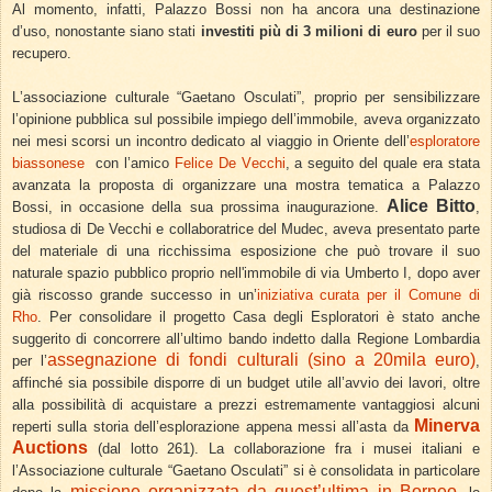
Al momento, infatti, Palazzo Bossi non ha ancora una destinazione
d’uso, nonostante siano stati
investiti più di 3 milioni di euro
per il suo
recupero.
L’associazione culturale “Gaetano Osculati”, proprio per sensibilizzare
l’opinione pubblica sul possibile impiego dell’immobile, aveva organizzato
nei mesi scorsi un incontro dedicato al viaggio in Oriente dell’
esploratore
biassonese
con l’amico
Felice De Vecchi
, a seguito del quale era stata
avanzata la proposta di organizzare una mostra tematica a Palazzo
Alice Bitto
Bossi, in occasione della sua prossima inaugurazione.
,
studiosa di De Vecchi e collaboratrice del Mudec, aveva presentato parte
del materiale di una ricchissima esposizione che può trovare il suo
naturale spazio pubblico proprio nell'immobile di via Umberto I
, dopo aver
già riscosso grande successo in un’
iniziativa curata per il Comune di
Rho
. Per consolidare il progetto Casa degli Esploratori è stato anche
suggerito di concorrere all’ultimo bando indetto dalla Regione Lombardia
assegnazione di fondi culturali (sino a 20mila euro)
per l’
,
affinché sia possibile disporre di un budget utile all’avvio dei lavori, oltre
alla possibilità di acquistare a prezzi estremamente vantaggiosi alcuni
Minerva
reperti sulla storia dell’esplorazione appena messi all’asta da
Auctions
(dal lotto 261)
. La collaborazione fra i musei italiani e
l’Associazione culturale “Gaetano Osculati” si è consolidata in particolare
missione organizzata da quest’ultima in Borneo