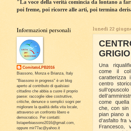
"La voce della verità comincia da lontano a farsi
poi freme, poi ricorre alle arti, poi termina deri
Informazioni personali
lunedì 22 giugn
CENTRO
GRIGIO
Una riqualif
ComitatoLPB2016
come il col
Biassono, Monza e Brianza, Italy
caratterizza 
"Biassono in progress" è un blog
centro stori
aperto al contributo di qualsiasi
sull’opu
cittadino che abbia a cuore il proprio
dell’amminist
paese: raccoglie idee costruttive,
come quella 
critiche, denunce o semplici sogni per
migliorare la qualità della vita locale,
che, con sin 
attraverso un confronto libero e
pian piano a 
democratico. Per contatti:
d’asfalto fra
listaperbiassono2016@gmail.com,
Francesco, 
oppure mir77ac@yahoo.it