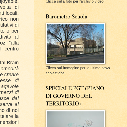
njoyable,
Clicca sulla foto per l'archivio video
volta di
i locali,
Barometro Scuola
orico non
tativi di
to o per
ività al
ozi “alla
el centro
al Brain
comodità
Clicca sull'immagine per le ultime news
scolastiche
le creare
esse di
 agevole
SPECIALE PGT (PIANO
mezzi di
DI GOVERNO DEL
esce dal
TERRITORIO)
 serve al
o di noi
utelare la
imensioni