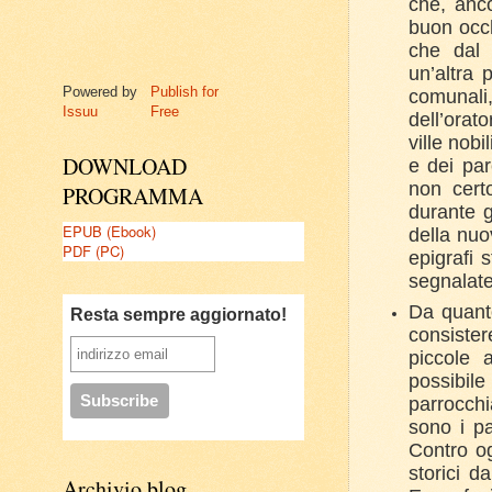
che, anco
buon occh
che dal 
un’altra 
Powered by
Publish for
comunali
Issuu
Free
dell’orato
ville nobi
DOWNLOAD
e dei par
non certo
PROGRAMMA
durante g
EPUB (Ebook)
della nuo
PDF (PC)
epigrafi s
segnalate
Da quant
Resta sempre aggiornato!
consister
piccole a
possibil
parrocchi
sono i pa
Contro og
storici d
Archivio blog