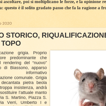
 ascoltare, poi si moltiplicano le forze, e la opinione r
sa: questo è il solito gradato passo che fa la ragione a fr
o 2020
 STORICO, RIQUALIFICAZION
 TOPO
icazione grigia. Proprio
ore predominante che
il rendering del “nuovo”
co di Biassono, apparso
scolo informativo
razione comunale. Grigia
decantata pietra beola
troppa insistenza, andrà
sostituire l’attuale manto
 via S. Martino, Piazza S.
via Verri, Umberto I e