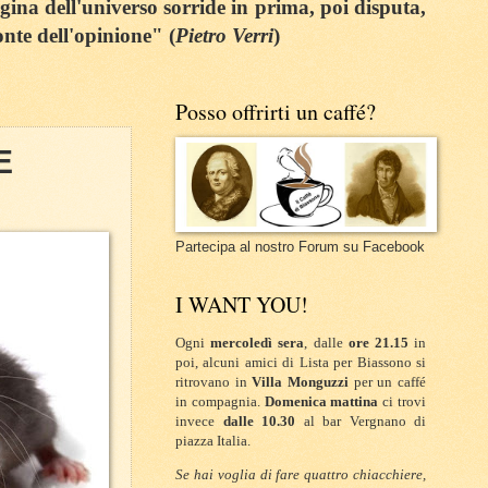
egina dell'universo sorride in prima, poi disputa,
onte dell'opinione" (
Pietro Verri
)
Posso offrirti un caffé?
E
Partecipa al nostro Forum su Facebook
I WANT YOU!
Ogni
mercoledì sera
, dalle
ore 21.15
in
poi, alcuni amici di Lista per Biassono si
ritrovano in
Villa Monguzzi
per un caffé
in compagnia.
Domenica mattina
ci trovi
invece
dalle 10.30
al bar Vergnano di
piazza Italia.
Se hai voglia di fare quattro chiacchiere,