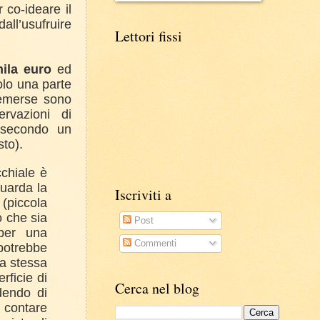
 co-ideare il
all’usufruire
Lettori fissi
mila euro
ed
olo una parte
à emerse sono
rvazioni di
a secondo un
sto).
chiale è
guarda la
Iscriviti a
 (piccola
o che sia
Post
 per una
Commenti
potrebbe
la stessa
rficie di
Cerca nel blog
dendo di
 contare