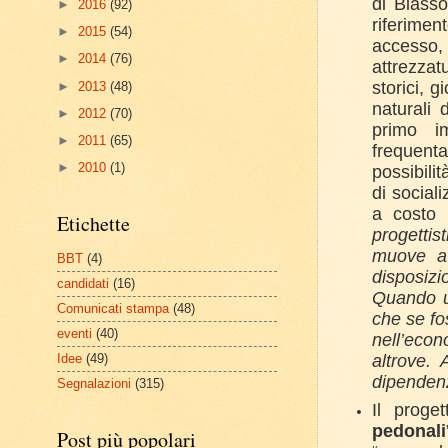
di Biass
►
2016
(92)
riferimen
►
2015
(54)
accesso, 
►
2014
(76)
attrezzat
storici, g
►
2013
(48)
naturali 
►
2012
(70)
primo i
►
2011
(65)
frequent
►
2010
(1)
possibili
di sociali
a costo 
Etichette
progettis
muove a 
BBT
(4)
disposizi
candidati
(16)
Quando u
Comunicati stampa
(48)
che se fo
eventi
(40)
nell’econ
altrove.
Idee
(49)
dipendenz
Segnalazioni
(315)
Il proge
pedonali
Post più popolari