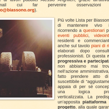
mail cui far pervenire osservazioni mig
ico@biassono.org
).
Più volte Lista per Biasso
di mantenere vivo il 
ricorrendo a
questionari
po
eventi pubblici
,
videoint
residenti e commerciant
anche sul tavolo
piani di 
elaborati dopo consul
professionisti. Di questa
progressiva e partecipat
non abbiamo mai trova
nell’azione amministrativ
fatto prendere atto d
suscettibile di “aggiustam
appaia di per sé concep
una logica profo
verticalizzata. La predis
un’apposita
piattaforma 
progetto
, alla quale gara