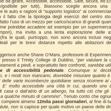
ile da girare, Accessible, accessibile, Safe, sicura, ed E
e/godibile per tutti), Biassono sceglie ancora una 
re le auto e ragioni di “supporto logistico” ai commerciant
 il fatto che la tipologia degli esercizi del centro st
fatto l’uso di un mezzo per carico/scarico di grandi quanti
ome potrebbe accadere ad esempio per un supermerca
mpori), ma invita a una lenta esplorazione delle att
 (fra le quali, purtroppo, non sono ancora inclusi neg
deali per le brevi distanze rispetto alle abitazioni d
gerisce anche Shane O’Mara, professore di Experiment
presso il Trinity College di Dublino, “
per valutare la 
stamenti a piedi, e soprattutto fare confronti, sarebbe uti
ce di accessibilità pedonale
. Comunque si decid
lo, e i modi non mancano, dovrebbe misurare quanto è
 delle varie incombenze quotidiane senza ricorrere ai 
o. E’ molto accessibile una città in cui, quando uno 
i casa o dall’atrio di un albergo, ha tutto ciò che gli
a qualche minuto di cammino
”. Tenuto conto che ognun
 compiere almeno
12mila passi giornalieri
, al fine di t
alute, non si capisce per quale motivo un paese delle d