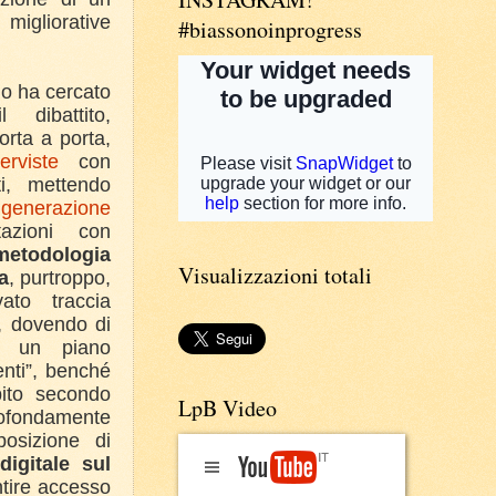
liorative
#biassonoinprogress
no ha cercato
dibattito,
rta a porta,
erviste
con
i, mettendo
rigenerazione
tazioni con
metodologia
Visualizzazioni totali
a
, purtroppo,
to traccia
a, dovendo di
i un piano
enti”, benché
ito secondo
LpB Video
ndamente
posizione di
digitale sul
ntire accesso