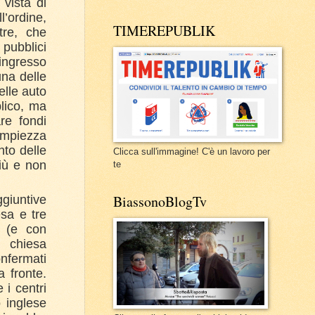
 vista di
l’ordine,
TIMEREPUBLIK
tre, che
 pubblici
ingresso
una delle
delle auto
lico, ma
re fondi
’ampiezza
nto delle
Clicca sull'immagine! C'è un lavoro per
più e non
te
BiassonoBlogTv
giuntive
esa e tre
i (e con
a chiesa
nfermati
a fronte.
 i centri
 inglese