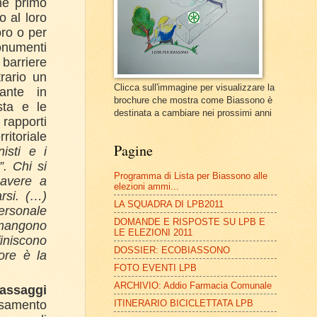
me primo
o al loro
oro o per
onumenti
 barriere
rario un
Clicca sull'immagine per visualizzare la
ante in
brochure che mostra come Biassono è
sta e le
destinata a cambiare nei prossimi anni
 rapporti
ritoriale
Pagine
nisti e i
”. Chi si
Programma di Lista per Biassono alle
 avere a
elezioni ammi...
arsi. (…)
LA SQUADRA DI LPB2011
ersonale
DOMANDE E RISPOSTE SU LPB E
rimangono
LE ELEZIONI 2011
finiscono
DOSSIER: ECOBIASSONO
ore è la
FOTO EVENTI LPB
ARCHIVIO: Addio Farmacia Comunale
assaggi
rsamento
ITINERARIO BICICLETTATA LPB