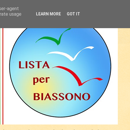
user-agent
erate usage
LEARN MORE
GOT IT