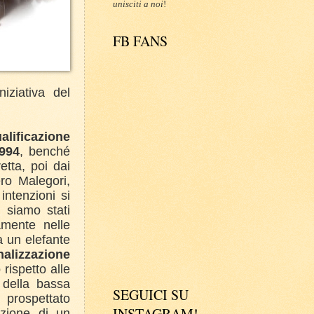
unisciti a noi
!
FB FANS
iziativa del
ualificazione
994
, benché
etta, poi dai
ro Malegori,
intenzioni si
i siamo stati
tamente nelle
da un elefante
nalizzazione
rispetto alle
 della bassa
SEGUICI SU
prospettato
INSTAGRAM!
vazione di un