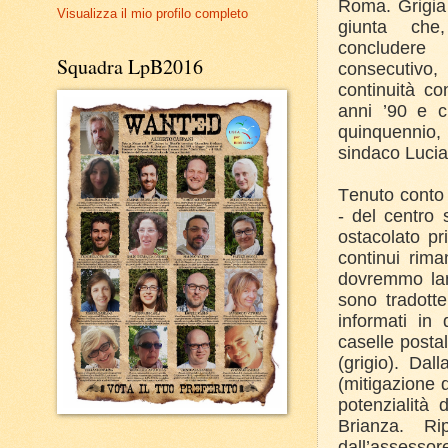
Roma. Grigia 
Visualizza il mio profilo completo
giunta ch
concluder
Squadra LpB2016
consecutivo
continuità co
anni ’90 e c
quinquennio,
sindaco Lucia
Tenuto conto 
- del centro 
ostacolato pr
continui rima
dovremmo lanc
sono tradotte
informati in 
caselle postal
(grigio). Da
(mitigazione d
potenzialità
Brianza. Ri
dall’assessor