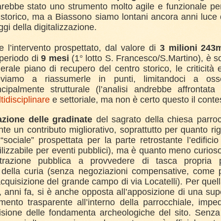
 sarebbe stato uno strumento molto agile e funzionale per
storico, ma a Biassono siamo lontani ancora anni luce d
ggi della digitalizzazione.
l’intervento prospettato, dal valore di
3 milioni 243
periodo di
9 mesi
(1° lotto S. Francesco/S.Martino), è s
erale piano di recupero del centro storico, le criticit
oviamo a riassumerle in punti, limitandoci a osse
ncipalmente strutturale (l’analisi andrebbe affrontat
idisciplinare
e settoriale, ma non è certo questo il conte
azione delle gradinate
del sagrato della chiesa parroc
te un contributo migliorativo, soprattutto per quanto ri
“sociale” prospettata per la parte retrostante l’edificio
tilizzabile per eventi pubblici), ma è quanto meno curios
strazione pubblica a provvedere di tasca propria
à della curia (senza negoziazioni compensative, come 
acquisizione del grande campo di via Locatelli). Per quel
, anni fa, si è anche opposta all’apposizione di una supe
ento trasparente all’interno della parrocchiale, impe
visione delle fondamenta archeologiche del sito. Senza