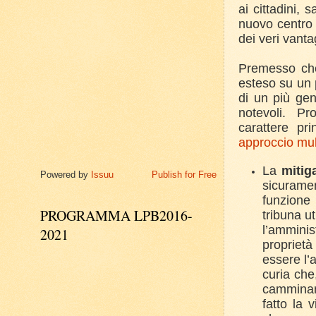
ai cittadini,
nuovo centro 
dei veri vanta
Premesso che 
esteso su un 
di un più gen
notevoli. Pr
carattere
pri
approccio mult
La
mitig
Powered by
Issuu
Publish for Free
sicuramen
funzione 
PROGRAMMA LPB2016-
tribuna u
l’ammini
2021
propriet
essere l’
curia che
camminam
fatto la 