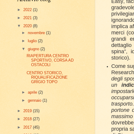
Easy, fac
gradevol
►
2022
(1)
privilegia
►
2021
(3)
ignorando
implica af
▼
2020
(8)
merci (c
►
novembre
(1)
grandi e
►
luglio
(2)
dettaglio
▼
giugno
(2)
spina”, i
RIAPERTURA CENTRO
storico).
SPORTIVO, CORSA AD
OSTACOLI
Come sug
Research 
CENTRO STORICO,
RIQUALIFICAZIONE
degli spo
GRIGIO TOPO
un
indi
impostar
►
aprile
(2)
occuparsi
►
gennaio
(1)
trasport
portone d
►
2019
(15)
massimo 
►
2018
(27)
dovrebbe
►
2017
(45)
propria s