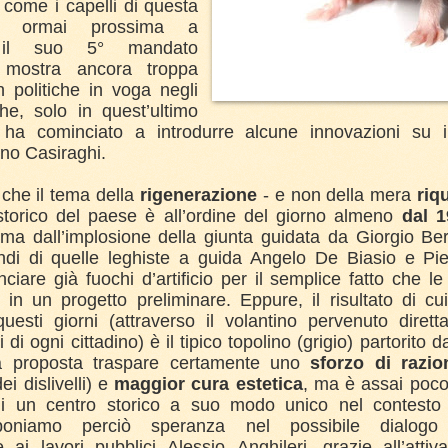
come i capelli di questa
e, ormai prossima a
e il suo 5° mandato
, mostra ancora troppa
n politiche in voga negli
he, solo in quest’ultimo
 ha cominciato a introdurre alcune innovazioni su in
no Casiraghi.
che il tema della
rigenerazione
- e non della mera
riq
storico del paese è all’ordine del giorno almeno
dal 1
ima dall’implosione della giunta guidata da Giorgio Ber
ndi di quelle leghiste a guida Angelo De Biasio e Pie
iare già fuochi d’artificio per il semplice fatto che le 
 in un progetto preliminare. Eppure, il risultato di cu
questi giorni (attraverso il volantino pervenuto diret
i di ogni cittadino) è il tipico topolino (grigio) partorito 
lla proposta traspare certamente uno
sforzo di razio
ei dislivelli) e
maggior cura estetica
, ma è assai poco 
 di un centro storico a suo modo unico nel contesto
poniamo perciò speranza nel possibile dialogo 
e ai lavori pubblici Alessio Anghileri, grazie all’atti