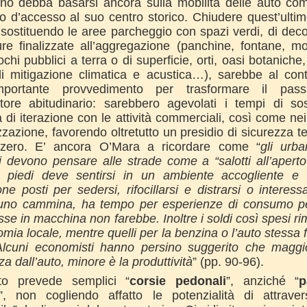
ono debba basarsi ancora sulla mobilità delle auto co
to d’accesso al suo centro storico. Chiudere quest’ultim
sostituendo le aree parcheggio con spazi verdi, di dec
ure finalizzate all’aggregazione (panchine, fontane, m
iochi pubblici a terra o di superficie, orti, oasi botaniche,
di mitigazione climatica e acustica…), sarebbe al cont
mportante provvedimento per trasformare il pass
atore abitudinario: sarebbero agevolati i tempi di so
tà di iterazione con le attività commerciali, così come nei
zzazione, favorendo oltretutto un presidio di sicurezza ter
zero. E’ ancora O’Mara a ricordare come “
gli urba
ti devono pensare alle strade come a “salotti all’aperto
piedi deve sentirsi in un ambiente accogliente e
one posti per sedersi, rifocillarsi e distrarsi o interess
no cammina, ha tempo per esperienze di consumo p
sse in macchina non farebbe. Inoltre i soldi così spesi 
omia locale, mentre quelli per la benzina o l’auto stessa 
 Alcuni economisti hanno persino suggerito che maggi
a dall’auto, minore è la produttività
” (pp. 90-96).
tto prevede semplici “
corsie pedonali
”, anziché “
p
”, non cogliendo affatto le potenzialità di attrave