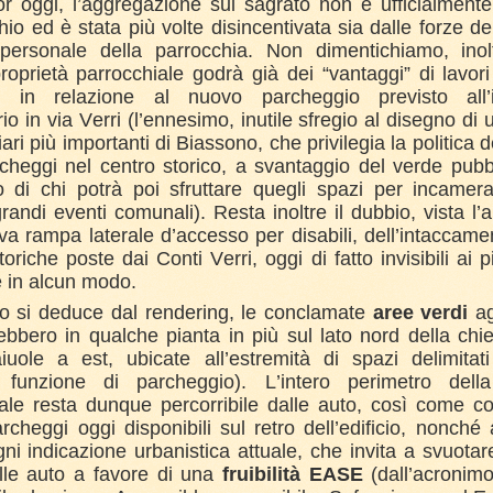
r oggi, l’aggregazione sul sagrato non è ufficialmente
io ed è stata più volte disincentivata sia dalle forze del
personale della parrocchia. Non dimentichiamo, inol
proprietà parrocchiale godrà già dei “vantaggi” di lavori
, in relazione al nuovo parcheggio previsto all’
rio in via Verri (l’ennesimo, inutile sfregio al disegno di 
liari più importanti di Biassono, che privilegia la politica 
cheggi nel centro storico, a svantaggio del verde pubb
 di chi potrà poi sfruttare quegli spazi per incamera
randi eventi comunali). Resta inoltre il dubbio, vista l
va rampa laterale d’accesso per disabili, dell’intaccame
toriche poste dai Conti Verri, oggi di fatto invisibili ai 
 in alcun modo.
o si deduce dal rendering, le conclamate
aree verdi
ag
ebbero in qualche pianta in più sul lato nord della chi
iuole a est, ubicate all’estremità di spazi delimitat
e funzione di parcheggio). L’intero perimetro dell
ale resta dunque percorribile dalle auto, così come co
rcheggi oggi disponibili sul retro dell’edificio, nonché 
ni indicazione urbanistica attuale, che invita a svuotare
alle auto a favore di una
fruibilità EASE
(dall’acronimo