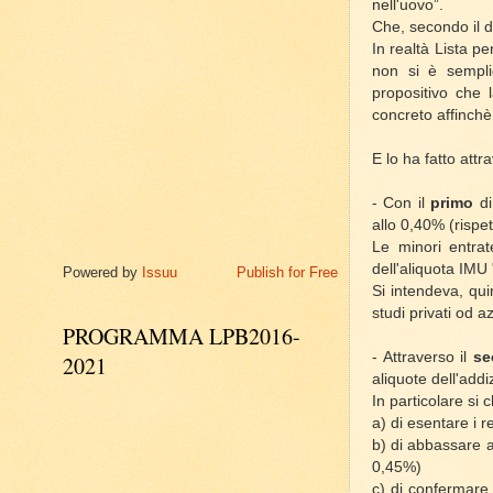
nell'uovo”.
Che, secondo il di
In realtà Lista p
non si è sempli
propositivo che l
concreto affinchè 
E lo ha fatto att
- Con il
primo
di
allo 0,40% (rispe
Le minori entrat
dell'aliquota IMU 
Powered by
Issuu
Publish for Free
Si intendeva, qui
studi privati od a
PROGRAMMA LPB2016-
- Attraverso il
se
2021
aliquote dell'addi
In particolare si 
a) di esentare i 
b) di abbassare al
0,45%)
c) di confermare 