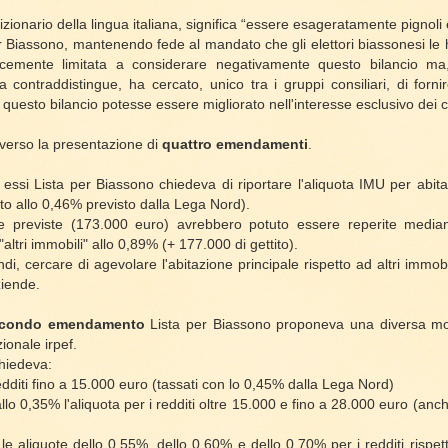
zionario della lingua italiana, significa “essere esageratamente pignoli e 
er Biassono, mantenendo fede al mandato che gli elettori biassonesi le 
cemente limitata a considerare negativamente questo bilancio ma,
a contraddistingue, ha cercato, unico tra i gruppi consiliari, di forni
questo bilancio potesse essere migliorato nell'interesse esclusivo dei ci
raverso la presentazione di
quattro emendamenti
.
 essi Lista per Biassono chiedeva di riportare l'aliquota IMU per abita
tto allo 0,46% previsto dalla Lega Nord).
e previste (173.000 euro) avrebbero potuto essere reperite median
"altri immobili" allo 0,89% (+ 177.000 di gettito).
ndi, cercare di agevolare l'abitazione principale rispetto ad altri immob
ziende.
condo emendamento
Lista per Biassono proponeva una diversa mo
zionale irpef.
chiedeva:
redditi fino a 15.000 euro (tassati con lo 0,45% dalla Lega Nord)
lo 0,35% l'aliquota per i redditi oltre 15.000 e fino a 28.000 euro (anch'
le aliquote dello 0,55%, dello 0,60% e dello 0,70% per i redditi rispet