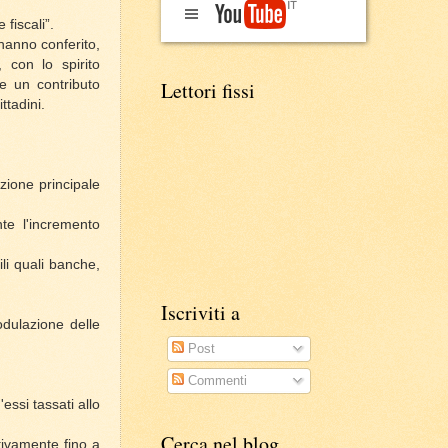
fiscali”.
hanno conferito,
 con lo spirito
Lettori fissi
re un contributo
ttadini.
zione principale
te l'incremento
ili quali banche,
Iscriviti a
dulazione delle
Post
Commenti
essi tassati allo
Cerca nel blog
tivamente fino a