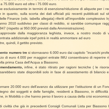
 a 75.000 euro ed oltre i 75.000 euro.
e esclusivamente in termini di esenzione/riduzione di aliquote per i red
 in quanto, sulla scorta dei dati ufficiali più recenti pubblicati sul s
elle Finanze (vds. tabella allegata) riferiti all'imponibile complessivo
'anno 2010 suddiviso per classi di reddito, si sarebbe comunque ragg
947 (rispetto ai 950.000 previsti dalla Amministrazione).
approvate dalla maggioranza leghista, invece, a nostro modo di ve
entrata addizionale irpef potrà in realtà ammontare ad euro
e, quindi, il gettito previsto.
ento numero tre
si stornavano 6.000 euro dai capitolo "incarichi profe
anzo di euro 4.000 per maggiori entrate IMU consentivano di reperire 
 della prima Casa dell'Acqua a Biassono.
emendamento,
infine, è stato ritirato per ragioni tecniche ( le risor
arebbero state disponibili solo in fase di assestamento di bilancio e
ornare 20.000 euro dell'avanzo da utilizzare per l'istituzione di un F
tegno dei soggetti e delle famiglie, residenti a Biassono, in difficoltà
e, in Mobilità o che hanno perso il lavoro a causa della crisi economic
di civiltà che già in precedenti Consigli Comunali Lista per Biassono