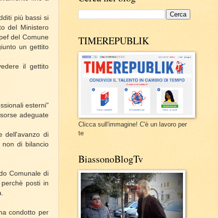
diti più bassi si
ito del Ministero
 Irpef del Comune
TIMEREPUBLIK
iunto un gettito
dere il gettito
ssionali esterni"
risorse adeguate
Clicca sull'immagine! C'è un lavoro per
te
se dell'avanzo di
 non di bilancio
BiassonoBlogTv
ondo Comunale di
 perchè posti in
a.
 ha condotto per