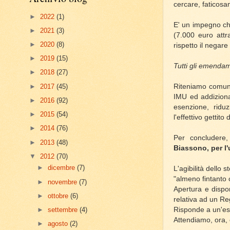
cercare, faticosa
►
2022
(1)
E' un impegno ch
►
2021
(3)
(7.000 euro attr
►
2020
(8)
rispetto il negare
►
2019
(15)
Tutti gli emendam
►
2018
(27)
Riteniamo comunqu
►
2017
(45)
IMU ed addizional
►
2016
(92)
esenzione, riduz
►
2015
(54)
l'effettivo gettito
►
2014
(76)
Per concludere
►
2013
(48)
Biassono, per l'
▼
2012
(70)
►
dicembre
(7)
L'agibilità dello
"almeno fintanto
►
novembre
(7)
Apertura e dispon
►
ottobre
(6)
relativa ad un R
Risponde a un'esi
►
settembre
(4)
Attendiamo, ora, c
►
agosto
(2)