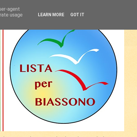
user-agent
erate usage
LEARN MORE
GOT IT