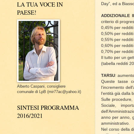
LA TUA VOCE IN
Day”, ed a Biasson
PAESE!
ADDIZIONALE I
criterio di progre
0,45% per redditi
0,50% per redditi
0,55% per redditi
0,60% per redditi
0,70% per redditi
Il tutto per un g
(tabella redditi 2
TARSU
: aumento,
Queste tasse co
Alberto Caspani, consigliere
l'incremento dell
comunale di LpB (mir77ac@yahoo.it)
l'entità già dalla
Sulle procedure,
Sociale, impor
SINTESI PROGRAMMA
dell'Amministrazi
2016/2021
anno per anno, gli
amministrativo.
Nel corso della d