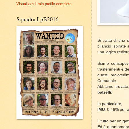
Visualizza il mio profilo completo
Squadra LpB2016
Si tratta di una 
bilancio ispirate 
una logica redistr
Siamo consapevol
trasferimenti e d
questi provvedim
Comunale.
Abbiamo trovato
balzelli
.
In particolare,
IMU
: 0,46% per a
Il tutto per un g
Ed è quantomeno s