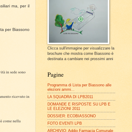
liari ma, per il
sta per Biassono
Clicca sull'immagine per visualizzare la
brochure che mostra come Biassono è
destinata a cambiare nei prossimi anni
vità in sede sono
Pagine
Programma di Lista per Biassono alle
elezioni ammi...
tamento ricevuto in
LA SQUADRA DI LPB2011
DOMANDE E RISPOSTE SU LPB E
LE ELEZIONI 2011
DOSSIER: ECOBIASSONO
osì come nella
FOTO EVENTI LPB
ARCHIVIO: Addio Farmacia Comunale