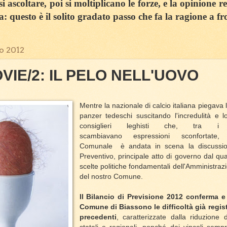
 ascoltare, poi si moltiplicano le forze, e la opinione r
sa: questo è il solito gradato passo che fa la ragione a fr
o 2012
VIE/2: IL PELO NELL'UOVO
Mentre la nazionale di calcio italiana piegava 
panzer tedeschi suscitando l'incredulità e 
consiglieri leghisti che, tra
scambiavano
espressioni sconfortate
Comunale
è andata in scena
la discussio
Preventivo, principale atto di governo dal q
scelte politiche fondamentali dell'Amministrazi
del nostro Comune.
Il Bilancio di Previsione 2012 conferma e
Comune di Biassono le difficoltà già regist
precedenti
, caratterizzate dalla riduzione d