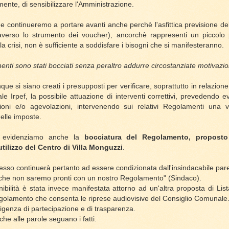
mente, di sensibilizzare l'Amministrazione.
e continueremo a portare avanti anche perchè l'asfittica previsione d
averso lo strumento dei voucher), ancorchè rappresenti un piccolo 
 la crisi, non è sufficiente a soddisfare i bisogni che si manifesteranno.
enti sono stati bocciati senza peraltro addurre circostanziate motivazio
e si siano creati i presupposti per verificare, soprattutto in relazione
e Irpef, la possibile attuazione di interventi correttivi, prevedendo ev
ioni e/o agevolazioni, intervenendo sui relativi Regolamenti una v
 delle imposte.
, evidenziamo anche la
bocciatura del Regolamento, proposto
utilizzo del Centro di Villa Monguzzi
.
 stesso continuerà pertanto ad essere condizionata dall'insindacabile par
 che non saremo pronti con un nostro Regolamento" (Sindaco).
ibilità è stata invece manifestata attorno ad un'altra proposta di Lis
egolamento che consenta le riprese audiovisive del Consiglio Comunale
genza di partecipazione e di trasparenza.
he alle parole seguano i fatti.