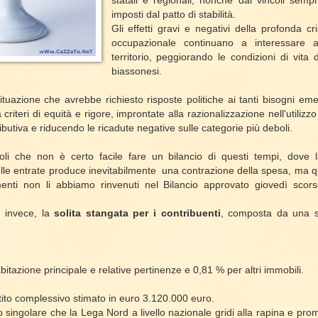
statali e regionali, nonché dai vincoli sempr
imposti dal patto di stabilità.
Gli effetti gravi e negativi della profonda c
occupazionale continuano a interessare a
territorio, peggiorando le condizioni di vita 
biassonesi.
situazione che avrebbe richiesto risposte politiche ai tanti bisogni eme
a criteri di equità e rigore, improntate alla razionalizzazione nell'utilizzo
ibutiva e riducendo le ricadute negative sulle categorie più deboli.
i che non è certo facile fare un bilancio di questi tempi, dove l
elle entrate produce inevitabilmente una contrazione della spesa, ma q
enti non li abbiamo rinvenuti nel Bilancio approvato giovedì scors
, invece, la
solita stangata per i contribuenti
, composta da una s
bitazione principale e relative pertinenze e 0,81 % per altri immobili.
ettito complessivo stimato in euro 3.120.000 euro.
ingolare che la Lega Nord a livello nazionale gridi alla rapina e pro