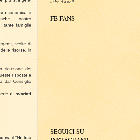
e più stringenti
unisciti a noi
!
risi economica e
FB FANS
nche il nostro
di tante famiglie
rgenti, scelte di
 delle risorse, in
a riduzione dei
ueste risposte e
o dal Consiglio
erie di
svariati
SEGUICI SU
muova il “No Imu
INSTAGRAM!