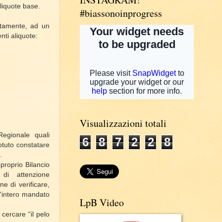
aliquote base.
#biassonoinprogress
ustamente, ad un
enti aliquote:
Visualizzazioni totali
egionale quali
6
8
7
2
2
8
potuto constatare
.
roprio Bilancio
di attenzione
e di verificare,
ll'intero mandato
LpB Video
 cercare “il pelo