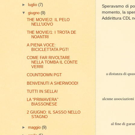
►
luglio
(7)
Speravamo di pote
momento, la sper
▼
giugno
(9)
Addirittura CDL n
THE MOVIE/2: IL PELO
NELL'UOVO
THE MOVIE/1: I TROTA DE
NOANTRI
A PIENA VOCE:
BICICLETTATA PGT!
COME FAR RIVOLTARE
NELLA TOMBA IL CONTE
VERRI
a distanza di qua
COUNTDOWN PGT
BENVENUTI A SHERWOOD!
TUTTI IN SELLA!
alcune associazioni 
LA “PRIMAVERA”
BIASSONESE
2 GIUGNO: IL SASSO NELLO
STAGNO
al fine di gar
►
maggio
(9)