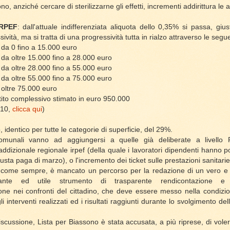
o, anziché cercare di sterilizzarne gli effetti, incrementi addirittura le 
RPEF
: dall'attuale indifferenziata aliquota dello 0,35% si passa, gi
ssività, ma si tratta di una progressività tutta in rialzo attraverso le segu
 da 0 fino a 15.000 euro
 da oltre 15.000 fino a 28.000 euro
 da oltre 28.000 fino a 55.000 euro
 da oltre 55.000 fino a 75.000 euro
 oltre 75.000 euro
ettito complessivo stimato in euro 950.000
010,
clicca qui
)
 identico per tutte le categorie di superficie, del 29%.
munali vanno ad aggiungersi a quelle già deliberate a livello R
'addizionale regionale irpef (della quale i lavoratori dipendenti hanno 
 busta paga di marzo), o l'incremento dei ticket sulle prestazioni sanitarie
 come sempre, è mancato un percorso per la redazione di un vero e p
tante ed utile strumento di trasparente rendicontazione e 
one nei confronti del cittadino, che deve essere messo nella condizion
 interventi realizzati ed i risultati raggiunti durante lo svolgimento de
iscussione, Lista per Biassono è stata accusata, a più riprese, di voler