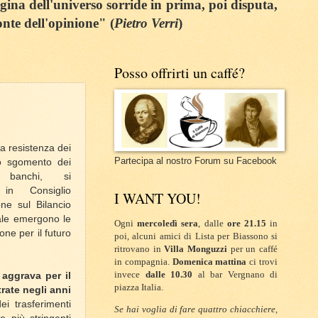
egina dell'universo sorride in prima, poi disputa,
onte dell'opinione" (
Pietro Verri
)
Posso offrirti un caffé?
la resistenza dei
Partecipa al nostro Forum su Facebook
lo sgomento dei
 i banchi,
si
, in Consiglio
I WANT YOU!
ne sul Bilancio
uale emergono le
Ogni
mercoledì sera
, dalle
ore 21.15
in
one per il futuro
poi, alcuni amici di Lista per Biassono si
ritrovano in
Villa Monguzzi
per un caffé
in compagnia.
Domenica mattina
ci trovi
invece
dalle 10.30
al bar Vergnano di
 aggrava per il
piazza Italia.
rate negli anni
ei trasferimenti
Se hai voglia di fare quattro chiacchiere,