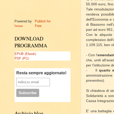
55.000 euro, fino
Tale rimodulazion
rendeva possibile
dell'Economia e d
Powered by
Publish for
di Biassono nell
Issuu
Free
pari ad euro 951.
Con le aliquote 
DOWNLOAD
complessivo dell'
PROGRAMMA
1.109.115, ben oltr
EPUB (Ebook)
- Con l'
emendam
PDF (PC)
che, uniti all'av
per l'istituzione
-
Il
quarto 
Resta sempre aggiornato!
amministrazione s
preventivo).
Si chiedeva di st
Solidarietà a sos
Cassa Integrazion
E' una battaglia 
Archivio blog