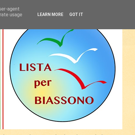
user-agent
erate usage
LEARN MORE
GOT IT