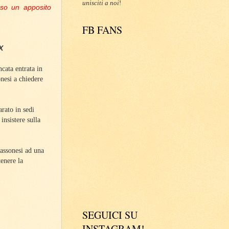
unisciti a noi
!
sso un apposito
FB FANS
X
cata entrata in
onesi a chiedere
arato in sedi
insistere sulla
iassonesi ad una
tenere la
SEGUICI SU
INSTAGRAM!