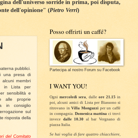
egina dell'universo sorride in prima, poi disputa,
onte dell'opinione" (
Pietro Verri
)
Posso offrirti un caffé?
N
aterna pubblici.
Partecipa al nostro Forum su Facebook
di una presa di
i, alcuni membri
I WANT YOU!
o in Lista per
r sensibilità e
Ogni
mercoledì sera
, dalle
ore 21.15
in
e alle proprie
poi, alcuni amici di Lista per Biassono si
a in consiglio
ritrovano in
Villa Monguzzi
per un caffé
errogazione sul
in compagnia.
Domenica mattina
ci trovi
e risposta della
invece
dalle 10.30
al bar Vergnano di
piazza Italia.
Se hai voglia di fare quattro chiacchiere,
ri del Comitato