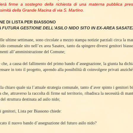
lierà firme a sostegno della richiesta di una materna pubblica pre
simità della Grande Macina di via S. Martino.
E DI LISTA PER BIASSONO
A FUTURA GESTIONE DELL'ASILO NIDO SITO IN EX-AREA SASATE
lle ultime settimane, sono circolate a mezzo stampa notizie parziali circa la man
nido comunale sito nell’ex area Sasatex, tanto da spingere diversi genitori biass
imenti all’amministrazione del Comune;
re che, a causa del fallimento del primo bando d’assegnazione, la giunta ha dichi
ensare in toto il progetto, aprendo alla possibilità di coinvolgere privati anziché 
la chiaro quale sia l’attuale strategia comunale, tanto d’aver spinto i genitori b
 che, attraverso la raccolta di firme sul territorio, ribadisca la necessità di man
el struttura destinata ad asilo nido;
si genitori, Lista per Biassono chiede:
cato il nuovo bando d’assegnazione del futuro asilo nido?