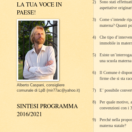
2)
Sono stati effettuat
LA TUA VOCE IN
aspettative originar
PAESE!
3)
Come s’intende ripa
materna? Quanti post
4)
Che tipo d’interven
immobile in matern
5)
Esiste un’interrogaz
una scuola materna 
6)
Il Comune è disponi
firme che si sta rac
Alberto Caspani, consigliere
7)
E’ possibile conver
comunale di LpB (mir77ac@yahoo.it)
8)
Per quale motivo, a
SINTESI PROGRAMMA
convenzioni con i 3
2016/2021
9)
Perché nella propos
materna statale?