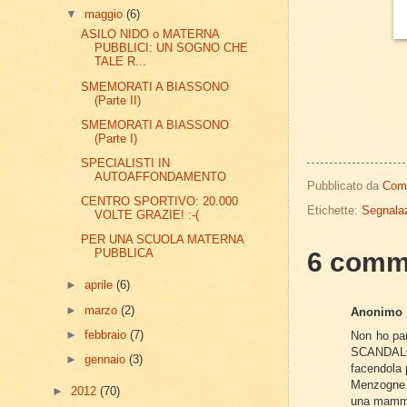
▼
maggio
(6)
ASILO NIDO o MATERNA
PUBBLICI: UN SOGNO CHE
TALE R...
SMEMORATI A BIASSONO
(Parte II)
SMEMORATI A BIASSONO
(Parte I)
SPECIALISTI IN
AUTOAFFONDAMENTO
Pubblicato da
Com
CENTRO SPORTIVO: 20.000
Etichette:
Segnalaz
VOLTE GRAZIE! :-(
PER UNA SCUOLA MATERNA
PUBBLICA
6 comm
►
aprile
(6)
►
marzo
(2)
Anonimo
►
febbraio
(7)
Non ho par
SCANDALOSA
►
gennaio
(3)
facendola 
Menzogne 
►
2012
(70)
una mam