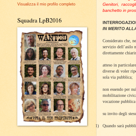
Visualizza il mio profilo completo
Genitori, raccog
banchetto in pros
Squadra LpB2016
INTERROGAZION
IN MERITO ALL
Considerato che, ne
servizio dell’asilo 
direttamente chiar
atteso in particola
diverse di voler rip
sola via pubblica;
non essendo per nul
mobilitazione civica
vocazione pubblica d
su invito degli stes
1)
Quando sarà pubbli