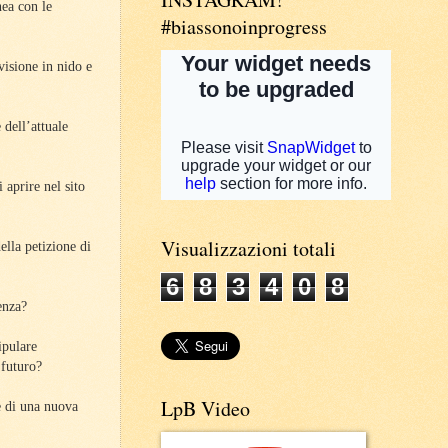
nea con le
#biassonoinprogress
visione in nido e
 dell’attuale
 aprire nel sito
Visualizzazioni totali
ella petizione di
6
8
3
4
0
8
enza?
ipulare
 futuro?
LpB Video
e di una nuova