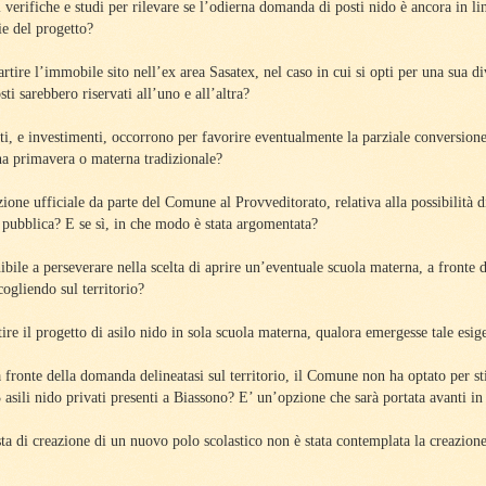
i verifiche e studi per rilevare se l’odierna domanda di posti nido è ancora in li
ie del progetto?
rtire l’immobile sito nell’ex area Sasatex, nel caso in cui si opti per una sua di
i sarebbero riservati all’uno e all’altra?
ti, e investimenti, occorrono per favorire eventualmente la parziale conversione
a primavera o materna tradizionale?
ione ufficiale da parte del Comune al Provveditorato, relativa alla possibilità di
pubblica? E se sì, in che modo è stata argomentata?
bile a perseverare nella scelta di aprire un’eventuale scuola materna, a fronte d
cogliendo sul territorio?
tire il progetto di asilo nido in sola scuola materna, qualora emergesse tale esig
 fronte della domanda delineatasi sul territorio, il Comune non ha optato per st
 asili nido privati presenti a Biassono? E’ un’opzione che sarà portata avanti in
ta di creazione di un nuovo polo scolastico non è stata contemplata la creazion