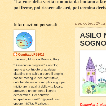
"La voce della verità comincia da lontano a farsi
poi freme, poi ricorre alle arti, poi termina deri
Informazioni personali
mercoledì 29 m
ASILO 
SOGNO
ComitatoLPB2016
Biassono, Monza e Brianza, Italy
"Biassono in progress" è un blog
aperto al contributo di qualsiasi
cittadino che abbia a cuore il proprio
paese: raccoglie idee costruttive,
critiche, denunce o semplici sogni per
migliorare la qualità della vita locale,
attraverso un confronto libero e
democratico. Per contatti:
listaperbiassono2016@gmail.com,
oppure mir77ac@yahoo.it
Domenica 2 giugn