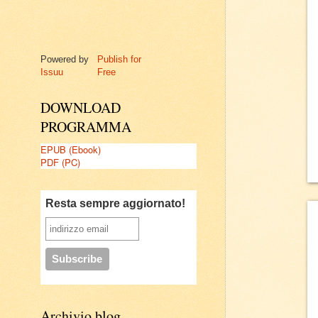
Powered by
Publish for
Issuu
Free
DOWNLOAD
PROGRAMMA
EPUB (Ebook)
PDF (PC)
Resta sempre aggiornato!
Archivio blog