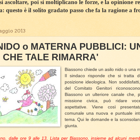
 ascoltare, poi si moltiplicano le forze, e la opinione r
sa: questo è il solito gradato passo che fa la ragione a fr
aggio 2013
NIDO o MATERNA PUBBLICI: U
 CHE TALE RIMARRA'
Biassono chiede un asilo nido o una m
Il sindaco risponde che si tratta 
posizione ideologica. Non soddisfatt
del Comitato Genitori riconoscon
Biassono un ulteriore canale che, pe
missione civica, può ridare voc
aspettative. Viene così presentat
comunale una nuova e puntuale int
tema. Qui le domande e la sconsolant
giunta.
o, dalle ore 9 alle 13, Lista per Biassono, insieme ad alcuni memb