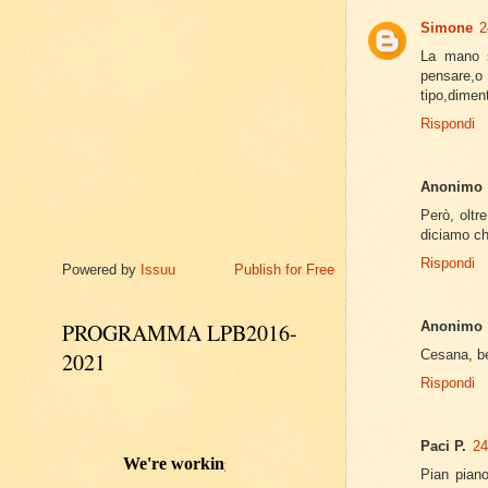
Simone
2
La mano s
pensare,o
tipo,dimen
Rispondi
Anonimo
Però, oltr
diciamo c
Rispondi
Powered by
Issuu
Publish for Free
PROGRAMMA LPB2016-
Anonimo
Cesana, be
2021
Rispondi
Paci P.
24
Pian piano