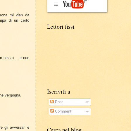
rsona mi vien da
ampa di un certo
Lettori fissi
n pezzo.....e non
Iscriviti a
Che vergogna.
Post
Commenti
e gli avversari e
Cerca nel blog