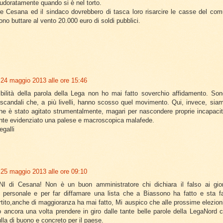
udoratamente quando si è nel torto.
e Cesana ed il sindaco dovrebbero di tasca loro risarcire le casse del com
ono buttare al vento 20.000 euro di soldi pubblici.
24 maggio 2013 alle ore 15:46
ibilità della parola della Lega non ho mai fatto soverchio affidamento. Son
i scandali che, a più livelli, hanno scosso quel movimento. Qui, invece, sia
he è stato agitato strumentalmente, magari per nascondere proprie incapacità
te evidenziato una palese e macroscopica malafede.
egalli
25 maggio 2013 alle ore 09:10
I di Cesana! Non è un buon amministratore chi dichiara il falso ai gior
o personale e per far diffamare una lista che a Biassono ha fatto e sta 
tito,anche di maggioranza ha mai fatto, Mi auspico che alle prossime elezion
o ancora una volta prendere in giro dalle tante belle parole della LegaNord
lla di buono e concreto per il paese.