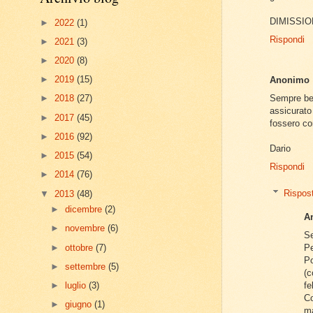
DIMISSIO
►
2022
(1)
Rispondi
►
2021
(3)
►
2020
(8)
►
2019
(15)
Anonimo
Sempre bel
►
2018
(27)
assicurato
►
2017
(45)
fossero co
►
2016
(92)
Dario
►
2015
(54)
Rispondi
►
2014
(76)
Rispos
▼
2013
(48)
►
dicembre
(2)
A
►
novembre
(6)
Se
Pe
►
ottobre
(7)
Po
►
settembre
(5)
(c
fe
►
luglio
(3)
Co
►
giugno
(1)
ma