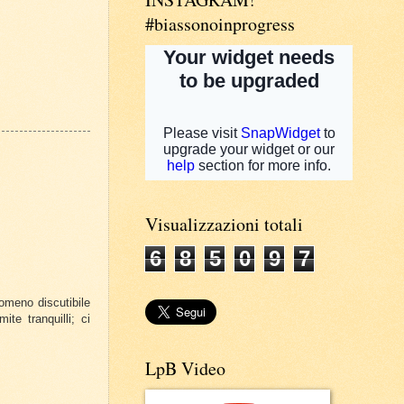
#biassonoinprogress
Visualizzazioni totali
6
8
5
0
9
7
omeno discutibile
te tranquilli; ci
LpB Video