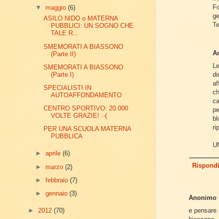
Fo
▼
maggio
(6)
ge
ASILO NIDO o MATERNA
Te
PUBBLICI: UN SOGNO CHE
TALE R...
SMEMORATI A BIASSONO
A
(Parte II)
L
SMEMORATI A BIASSONO
(Parte I)
di
a
SPECIALISTI IN
ch
AUTOAFFONDAMENTO
ca
CENTRO SPORTIVO: 20.000
pe
VOLTE GRAZIE! :-(
bl
ri
PER UNA SCUOLA MATERNA
PUBBLICA
U
►
aprile
(6)
Rispond
►
marzo
(2)
►
febbraio
(7)
►
gennaio
(3)
Anonimo
►
2012
(70)
e pensare 