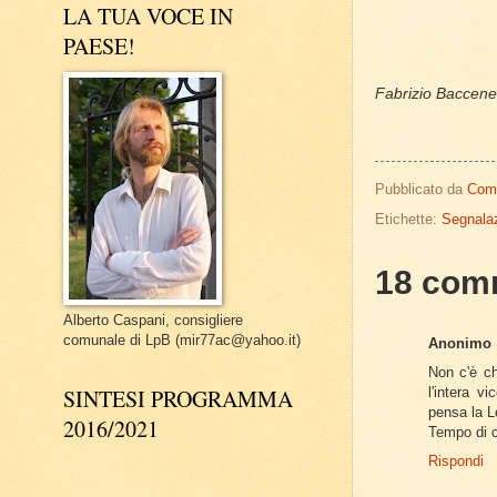
LA TUA VOCE IN
PAESE!
Fabrizio Baccenet
Pubblicato da
Com
Etichette:
Segnalaz
18 com
Alberto Caspani, consigliere
comunale di LpB (mir77ac@yahoo.it)
Anonimo
Non c'è ch
l'intera v
SINTESI PROGRAMMA
pensa la L
2016/2021
Tempo di 
Rispondi