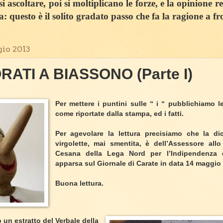
 ascoltare, poi si moltiplicano le forze, e la opinione r
sa: questo è il solito gradato passo che fa la ragione a fr
io 2013
ATI A BIASSONO (Parte I)
Per mettere i puntini sulle “ i “ pubblichiamo le
come riportate dalla stampa, ed i fatti.
Per agevolare la lettura precisiamo che la dic
virgolette, mai smentita, è dell’Assessore all
Cesana della Lega Nord per l’Indipendenza d
apparsa sul Giornale di Carate in data 14 maggio
Buona lettura.
o un estratto del Verbale della