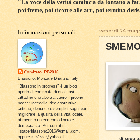
"La voce della verità comincia da lontano a farsi
poi freme, poi ricorre alle arti, poi termina deri
Informazioni personali
venerdì 24 magg
SMEMOR
ComitatoLPB2016
Biassono, Monza e Brianza, Italy
"Biassono in progress" è un blog
aperto al contributo di qualsiasi
cittadino che abbia a cuore il proprio
paese: raccoglie idee costruttive,
critiche, denunce o semplici sogni per
migliorare la qualità della vita locale,
attraverso un confronto libero e
democratico. Per contatti:
listaperbiassono2016@gmail.com,
oppure mir77ac@yahoo.it
di seguit