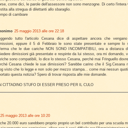
rse, come dici, le parole dell'assessore non sono menzogne. Di certo l'intera
stita alla stregua di dilettanti allo sbaraglio.
mpo di cambiare
nonimo
25 maggio 2013 alle ore 22:18
eggendo tutto l'articolo Cesana dice di aspettare ancora che vengano
missioni, eppure il 5 di Febbraio le sono state presentate e sempre lo
fferma che le due cariche NON SONO INCOMPATIBILI, ora a distanza di
iedere dimissioni già presentate e respinte da lui stesso, ora mi domando, v
riche sono compatibili, lo dice lo stesso Cesana, perché mai Fringuello dovre
rché Cesana chiede le sue dimissioni? Sarebbe carino che il Sig.Cesana r
og visto che lo legge e non solo per mezzo stampa... come mai nessun quoti
portato questa notizia? Spero di trovar risposta alle mie domande.
N CITTADINO STUFO DI ESSER PRESO PER IL CULO
i
25 maggio 2013 alle ore 10:20
che 20.000 euro sarebbero proprio proprio un bel contributo per una scuola m