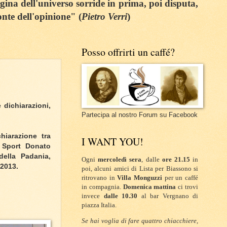
egina dell'universo sorride in prima, poi disputa,
onte dell'opinione" (
Pietro Verri
)
Posso offrirti un caffé?
 dichiarazioni,
Partecipa al nostro Forum su Facebook
hiarazione tra
I WANT YOU!
o Sport Donato
ella Padania,
Ogni
mercoledì sera
, dalle
ore 21.15
in
 2013.
poi, alcuni amici di Lista per Biassono si
ritrovano in
Villa Monguzzi
per un caffé
in compagnia.
Domenica mattina
ci trovi
invece
dalle 10.30
al bar Vergnano di
piazza Italia.
Se hai voglia di fare quattro chiacchiere,