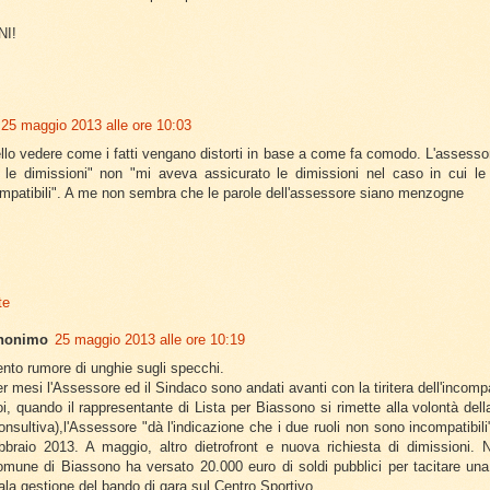
NI!
25 maggio 2013 alle ore 10:03
lo vedere come i fatti vengano distorti in base a come fa comodo. L'assesso
 le dimissioni" non "mi aveva assicurato le dimissioni nel caso in cui l
mpatibili". A me non sembra che le parole dell'assessore siano menzogne
te
nonimo
25 maggio 2013 alle ore 10:19
nto rumore di unghie sugli specchi.
r mesi l'Assessore ed il Sindaco sono andati avanti con la tiritera dell'incompat
i, quando il rappresentante di Lista per Biassono si rimette alla volontà de
onsultiva),l'Assessore "dà l'indicazione che i due ruoli non sono incompatibil
bbraio 2013. A maggio, altro dietrofront e nuova richiesta di dimissioni. N
mune di Biassono ha versato 20.000 euro di soldi pubblici per tacitare una
la gestione del bando di gara sul Centro Sportivo.