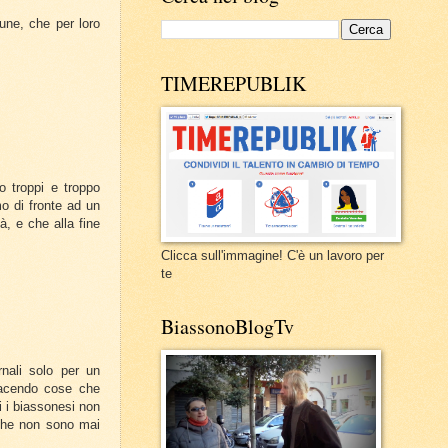
une, che per loro
TIMEREPUBLIK
o troppi e troppo
mo di fronte ad un
, e che alla fine
Clicca sull'immagine! C'è un lavoro per
te
BiassonoBlogTv
nali solo per un
facendo cose che
i i biassonesi non
 che non sono mai