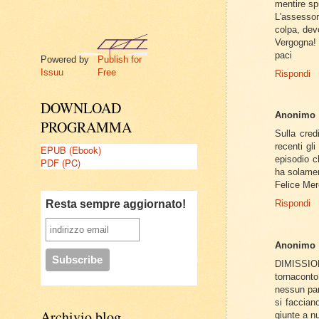
mentire sp
L'assessor
colpa, dev
Vergogna!
paci
Powered by
Publish for
Issuu
Free
Rispondi
DOWNLOAD
Anonimo
PROGRAMMA
Sulla cred
recenti gl
EPUB (Ebook)
episodio c
PDF (PC)
ha solamen
Felice Mer
Resta sempre aggiornato!
Rispondi
Anonimo
DIMISSION
tornacont
nessun par
si faccian
Archivio blog
giunte a nu