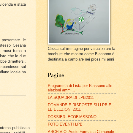
 vicenda è stata
 presentate le
 stesso Cesana
Clicca sull'immagine per visualizzare la
 mesi torna a
brochure che mostra come Biassono è
isto che le due
destinata a cambiare nei prossimi anni
bbe dimettersi,
ispondesse sul
diano locale ha
Pagine
Programma di Lista per Biassono alle
elezioni ammi...
LA SQUADRA DI LPB2011
DOMANDE E RISPOSTE SU LPB E
LE ELEZIONI 2011
DOSSIER: ECOBIASSONO
FOTO EVENTI LPB
aterna pubblica a
ARCHIVIO: Addio Farmacia Comunale