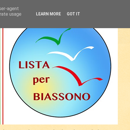
user-agent
erate usage
LEARN MORE
GOT IT