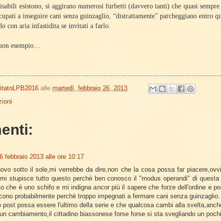
disabili esistono, si aggirano numerosi furbetti (davvero tanti) che quasi sempre
ccupati a inseguire cani senza guinzaglio, “distrattamente” parcheggiano entro qu
o con aria infastidita se invitati a farlo.
 buon esempio…
itatoLPB2016
alle
martedì, febbraio 26, 2013
ioni
enti:
6 febbraio 2013 alle ore 10:17
uovo sotto il sole,mi verrebbe da dire,non che la cosa possa far piacere,ovv
 mi stupisce tutto questo perchè ben conosco il "modus operandi" di questa
tto che è uno schifo e mi indigna ancor più il sapere che forze dell'ordine e po
cono probabilmente perchè troppo impegnati a fermare cani senza guinzaglio
 post possa essere l'ultimo della serie e che qualcosa cambi alla svelta,anche s
 un cambiamento,il cittadino biassonese forse forse si sta svegliando un pochi