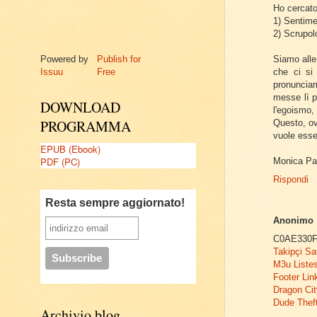
Ho cercato
1) Sentime
2) Scrupol
Powered by
Publish for
Siamo alle
Issuu
Free
che ci si
pronuncia
messe lì pe
DOWNLOAD
l'egoismo, 
PROGRAMMA
Questo, ov
vuole esser
EPUB (Ebook)
PDF (PC)
Monica Pa
Rispondi
Resta sempre aggiornato!
Anonimo
C0AE330F
Takipçi Sa
M3u Listes
Footer Lin
Dragon Ci
Dude Thef
Archivio blog