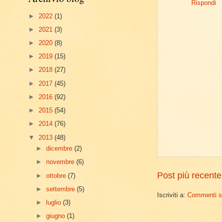
Rispondi
►
2022
(1)
►
2021
(3)
►
2020
(8)
►
2019
(15)
►
2018
(27)
►
2017
(45)
►
2016
(92)
►
2015
(54)
►
2014
(76)
▼
2013
(48)
►
dicembre
(2)
►
novembre
(6)
Post più recente
►
ottobre
(7)
►
settembre
(5)
Iscriviti a:
Commenti su
►
luglio
(3)
►
giugno
(1)