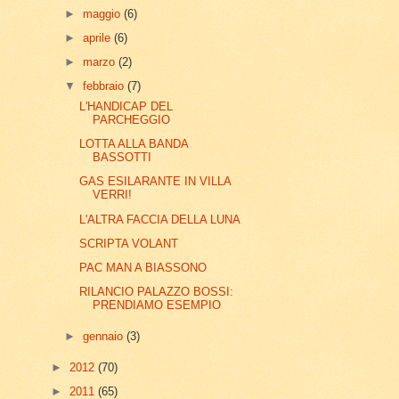
►
maggio
(6)
►
aprile
(6)
►
marzo
(2)
▼
febbraio
(7)
L'HANDICAP DEL
PARCHEGGIO
LOTTA ALLA BANDA
BASSOTTI
GAS ESILARANTE IN VILLA
VERRI!
L'ALTRA FACCIA DELLA LUNA
SCRIPTA VOLANT
PAC MAN A BIASSONO
RILANCIO PALAZZO BOSSI:
PRENDIAMO ESEMPIO
►
gennaio
(3)
►
2012
(70)
►
2011
(65)