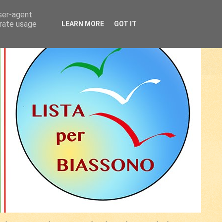
user-agent
erate usage
LEARN MORE
GOT IT