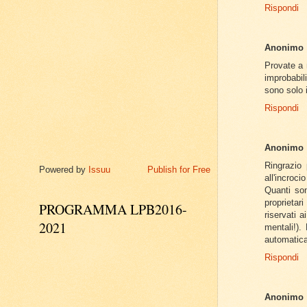
Rispondi
Anonimo
Provate a 
improbabil
sono solo i 
Rispondi
Anonimo
Ringrazio 
Powered by
Issuu
Publish for Free
all'incroci
Quanti son
proprietar
PROGRAMMA LPB2016-
riservati 
2021
mentali!).
automatica
Rispondi
Anonimo