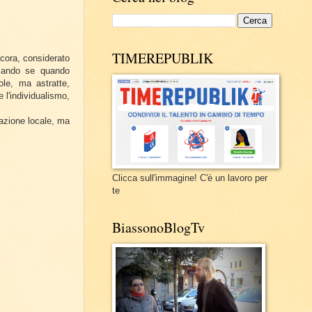
TIMEREPUBLIK
ncora, considerato
omando se quando
le, ma astratte,
 l'individualismo,
razione locale, ma
Clicca sull'immagine! C'è un lavoro per
te
BiassonoBlogTv