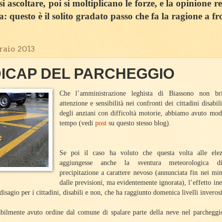
 ascoltare, poi si moltiplicano le forze, e la opinione r
sa: questo è il solito gradato passo che fa la ragione a fr
raio 2013
DICAP DEL PARCHEGGIO
Che l’amministrazione leghista di Biassono non bri
attenzione e sensibilità nei confronti dei cittadini disabi
degli anziani con difficoltà motorie, abbiamo avuto mod
tempo (vedi
post
su questo stesso blog).
Se poi il caso ha voluto che questa volta alle elezi
aggiungesse anche la sventura meteorologica d
precipitazione a carattere nevoso (annunciata fin nei min
dalle previsioni, ma evidentemente ignorata), l’effetto ine
isagio per i cittadini, disabili e non, che ha raggiunto domenica livelli inveros
ilmente avuto ordine dal comune di spalare parte della neve nel parcheggio 