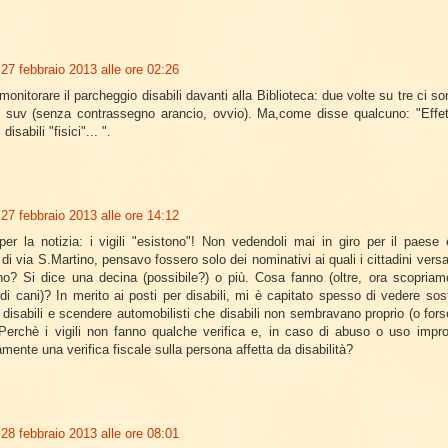
27 febbraio 2013 alle ore 02:26
monitorare il parcheggio disabili davanti alla Biblioteca: due volte su tre ci s
i suv (senza contrassegno arancio, ovvio). Ma,come disse qualcuno: "Effe
disabili "fisici"... ".
27 febbraio 2013 alle ore 14:12
per la notizia: i vigili "esistono"! Non vedendoli mai in giro per il paese 
o di via S.Martino, pensavo fossero solo dei nominativi ai quali i cittadini ver
o? Si dice una decina (possibile?) o più. Cosa fanno (oltre, ora scopriam
i di cani)? In merito ai posti per disabili, mi è capitato spesso di vedere sos
ai disabili e scendere automobilisti che disabili non sembravano proprio (o fors
 Perchè i vigili non fanno qualche verifica e, in caso di abuso o uso improp
mente una verifica fiscale sulla persona affetta da disabilità?
28 febbraio 2013 alle ore 08:01