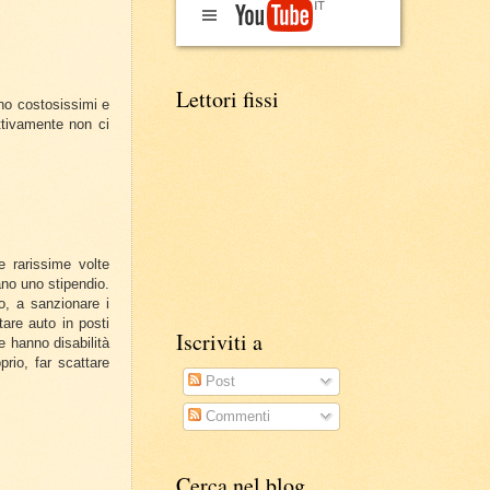
Lettori fissi
ono costosissimi e
ttivamente non ci
e rarissime volte
sano uno stipendio.
o, a sanzionare i
tare auto in posti
Iscriviti a
e hanno disabilità
rio, far scattare
Post
Commenti
Cerca nel blog