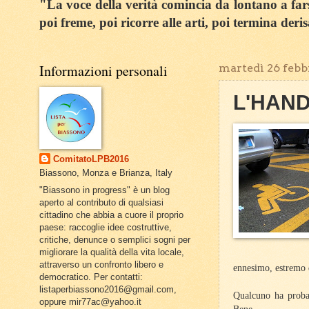
"La voce della verità comincia da lontano a farsi
poi freme, poi ricorre alle arti, poi termina deri
Informazioni personali
martedì 26 febb
L'HAN
ComitatoLPB2016
Biassono, Monza e Brianza, Italy
"Biassono in progress" è un blog
aperto al contributo di qualsiasi
cittadino che abbia a cuore il proprio
paese: raccoglie idee costruttive,
critiche, denunce o semplici sogni per
migliorare la qualità della vita locale,
attraverso un confronto libero e
ennesimo, estremo d
democratico. Per contatti:
listaperbiassono2016@gmail.com,
Qualcuno ha probab
oppure mir77ac@yahoo.it