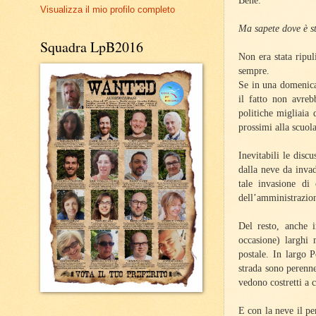
Bene.
Visualizza il mio profilo completo
Ma sapete dove è s
Squadra LpB2016
Non era stata ripul
sempre.
Se in una domenica 
il fatto non avreb
politiche migliaia 
prossimi alla scuol
Inevitabili le discu
dalla neve da invad
tale invasione di
dell’amministrazione
Del resto, anche 
occasione) larghi 
postale. In largo 
strada sono perennem
vedono costretti a 
E con la neve il p