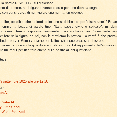
 la parola RISPETTO sul dizionario:
nto di deferenza, di riguardo verso cosa o persona ritenuta degna.
o con cui si cerca di non violare una norma, un obbligo.
 solite, possibile che il cittadino italiano si debba sempre "distinguere"? Ed a
 riempie la bocca di parole tipo: "Italia paese civile e solidale", mi d
mo questi temini sappiamo realmente cosa vogliano dire. Sono belle paro
r fare bella figura, se poi, non le mettiamo in pratica. La verità è che prevale
l'indifferenza. Prima veniamo noi, l'altro, chiunque esso sia, chissene...
viamente, non vuole giustificare in alcun modo l'atteggiamento dell'amminist
e un imput per riflettere anche sulle nostre azioni quotidiane.
tuzzi
9 settembre 2025 alle ore 19:26
47
tın Al
i
k Satın Al
ty Elmas Kodu
t Wars Para Kodu