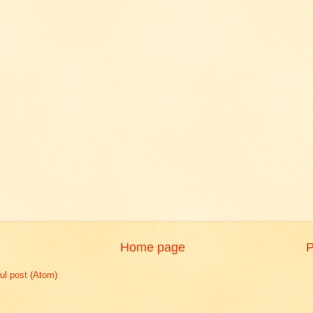
Home page
P
l post (Atom)