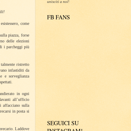
unisciti a noi
!
li!
FB FANS
 esistessero, come
ulla piazza, forse
no delle elezioni
di i parcheggi più
 talmente ristretto
ano infastiditi da
ne e sorveglianza
spettati.
andierato in ogni
vanti all’ufficio
 affacciano sulla
recarsi in posta si
SEGUICI SU
 precario. Laddove
INSTAGRAM!