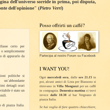
egina dell'universo sorride in prima, poi disputa,
onte dell'opinione" (
Pietro Verri
)
Posso offrirti un caffé?
llasse certo per
li o semplicemente
Partecipa al nostro Forum su Facebook
o di appurarlo da
I WANT YOU!
oni politiche si
Ogni
mercoledì sera
, dalle
ore 21.15
in
i un’abbondante
poi, alcuni amici di Lista per Biassono si
imi dettagli orari
ritrovano in
Villa Monguzzi
per un caffé
vitabile è stato un
in compagnia.
Domenica mattina
ci trovi
invece
dalle 10.30
al bar Vergnano di
imili.
piazza Italia.
di piazza Italia.
Se hai voglia di fare quattro chiacchiere,