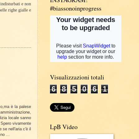
 indisturbati e non
#biassonoinprogress
elle righe gialle e
Visualizzazioni totali
6
8
5
0
6
1
io,ma è la palese
 amministrazione,
lizia locale sanno
. Spero vivamente
LpB Video
e nell'aria c'è il
no ...