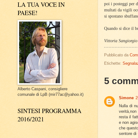
LA TUA VOCE IN
poi i posteggi per 
multati da vigili o
PAESE!
si spostano sbuffand
Quando si dice il
Vittoria Sangiorgio
Pubblicato da
Com
Etichette:
Segnalaz
5 comm
Alberto Caspani, consigliere
comunale di LpB (mir77ac@yahoo.it)
Simone
2
Nulla di n
SINTESI PROGRAMMA
verità,non
resta il fa
2016/2021
e non agis
che questo
sentore di