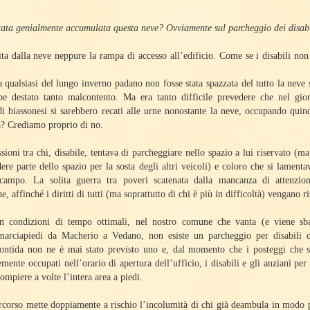
tata genialmente accumulata questa neve? Ovviamente sul parcheggio dei disabi
ita dalla neve neppure la rampa di accesso all’edificio. Come se i disabili non
qualsiasi del lungo inverno padano non fosse stata spazzata del tutto la neve s
be destato tanto malcontento. Ma era tanto difficile prevedere che nel gior
di biassonesi si sarebbero recati alle urne nonostante la neve, occupando quin
a? Crediamo proprio di no.
ssioni tra chi, disabile, tentava di parcheggiare nello spazio a lui riservato (ma
ere parte dello spazio per la sosta degli altri veicoli) e coloro che si lamentav
 campo. La solita guerra tra poveri scatenata dalla mancanza di attenzio
, affinché i diritti di tutti (ma soprattutto di chi è più in difficoltà) vengano ri
in condizioni di tempo ottimali, nel nostro comune che vanta (e viene sb
marciapiedi da Macherio a Vedano, non esiste un parcheggio per disabili da
Pontida non ne è mai stato previsto uno e, dal momento che i posteggi che si
ente occupati nell’orario di apertura dell’ufficio, i disabili e gli anziani per 
compiere a volte l’intera area a piedi.
ercorso mette doppiamente a rischio l’incolumità di chi già deambula in modo