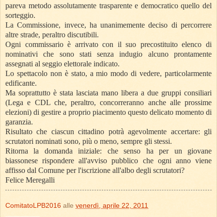
pareva metodo assolutamente trasparente e democratico quello del
sorteggio.
La Commissione, invece, ha unanimemente deciso di percorrere
altre strade, peraltro discutibili.
Ogni commissario è arrivato con il suo precostituito elenco di
nominativi che sono stati senza indugio alcuno prontamente
assegnati al seggio elettorale indicato.
Lo spettacolo non è stato, a mio modo di vedere, particolarmente
edificante.
Ma soprattutto è stata lasciata mano libera a due gruppi consiliari
(Lega e CDL che, peraltro, concorreranno anche alle prossime
elezioni) di gestire a proprio piacimento questo delicato momento di
garanzia.
Risultato che ciascun cittadino potrà agevolmente accertare: gli
scrutatori nominati sono, più o meno, sempre gli stessi.
Ritorna la domanda iniziale: che senso ha per un giovane
biassonese rispondere all'avviso pubblico che ogni anno viene
affisso dal Comune per l'iscrizione all'albo degli scrutatori?
Felice Meregalli
ComitatoLPB2016
alle
venerdì, aprile 22, 2011