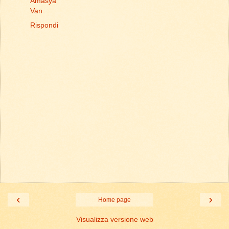
Amasya
Van
Rispondi
‹
›
Home page
Visualizza versione web