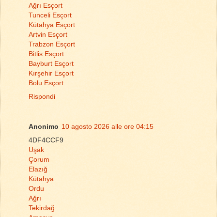
Ağrı Esçort
Tunceli Esçort
Kütahya Esçort
Artvin Esçort
Trabzon Esçort
Bitlis Esçort
Bayburt Esçort
Kırşehir Esçort
Bolu Esçort
Rispondi
Anonimo
10 agosto 2026 alle ore 04:15
4DF4CCF9
Uşak
Çorum
Elazığ
Kütahya
Ordu
Ağrı
Tekirdağ