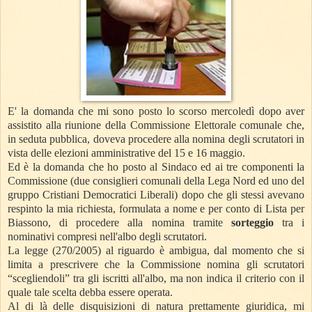
E' la domanda che mi sono posto lo scorso mercoledì dopo aver
assistito alla riunione della Commissione Elettorale comunale che,
in seduta pubblica, doveva procedere alla nomina degli scrutatori in
vista delle elezioni amministrative del 15 e 16 maggio.
Ed è la domanda che ho posto al Sindaco ed ai tre componenti la
Commissione (due consiglieri comunali della Lega Nord ed uno del
gruppo Cristiani Democratici Liberali) dopo che gli stessi avevano
respinto la mia richiesta, formulata a nome e per conto di Lista per
Biassono, di procedere alla nomina tramite
sorteggio
tra i
nominativi compresi nell'albo degli scrutatori.
La legge (270/2005) al riguardo è ambigua, dal momento che si
limita a prescrivere che la Commissione nomina gli scrutatori
“scegliendoli” tra gli iscritti all'albo, ma non indica il criterio con il
quale tale scelta debba essere operata.
Al di là delle disquisizioni di natura prettamente giuridica, mi