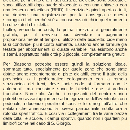
sono utilizzabili dopo averle sbloccate o con una chiave o con
una tessera contactless (RFID). Il servizio è quindi aperto a tutti,
ma richiede una registrazione per la consegna e questo
scoraggia i furti perché si è a conoscenza di chi in quel momento
ha utilizzato la bicicletta.
Inoltre, venendo ai costi, la prima mezzora è generalmente
gratuita; poi il servizio può diventare a pagamento
proporzionalmente al tempo di utilizzo della bicicletta: cioè meno
la si condivide, più il costo aumenta. Esistono anche formule già
testate per abbonamenti di durata variabile, ma esistono anche
sistemi, soprattutto nelle città più piccole,
completamente gratuiti
!
Per Biassono potrebbe essere quindi la soluzione ideale,
sommato tutto, specialmente per quelle zone che sono state
dotate anche recentemente di piste ciclabili, come il tratto della
provinciale o il problematico collegamento con la remota
stazioncina dei treni, dove tante code si formano con le
automobili, ma rarissime sono le biciclette che si vedono
transitare. Non solo. Anche i negozianti del centro storico
potrebbero avvantaggiarsene ad integrazione dell'eventuale zona
pedonale, riducendo peraltro il caos e lo smog tutt'altro che
salutari che anneriscono la povera parrocchiale ridotta ora a
rotonda spartitraffico. E così via i collegamenti fra le varie piazze
della città, le scuole, i campi sportivi, quando non i quartieri più
limitrofi come nel caso di S. Giorgio.