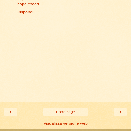
hopa esçort
Rispondi
‹
›
Home page
Visualizza versione web