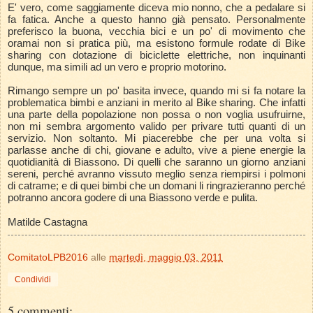
E' vero, come saggiamente diceva mio nonno, che a pedalare si
fa fatica. Anche a questo hanno già pensato. Personalmente
preferisco la buona, vecchia bici e un po' di movimento che
oramai non si pratica più, ma esistono formule rodate di Bike
sharing con dotazione di biciclette elettriche, non inquinanti
dunque, ma simili ad un vero e proprio motorino.
Rimango sempre un po' basita invece, quando mi si fa notare la
problematica bimbi e anziani in merito al Bike sharing. Che infatti
una parte della popolazione non possa o non voglia usufruirne,
non mi sembra argomento valido per privare tutti quanti di un
servizio. Non soltanto. Mi piacerebbe che per una volta si
parlasse anche di chi, giovane e adulto, vive a piene energie la
quotidianità di Biassono. Di quelli che saranno un giorno anziani
sereni, perché avranno vissuto meglio senza riempirsi i polmoni
di catrame; e di quei bimbi che un domani li ringrazieranno perché
potranno ancora godere di una Biassono verde e pulita.
Matilde Castagna
ComitatoLPB2016
alle
martedì, maggio 03, 2011
Condividi
5 commenti: