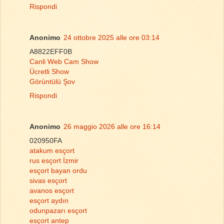
Rispondi
Anonimo
24 ottobre 2025 alle ore 03:14
A8822EFF0B
Canli Web Cam Show
Ücretli Show
Görüntülü Şov
Rispondi
Anonimo
26 maggio 2026 alle ore 16:14
020950FA
atakum esçort
rus esçort İzmir
esçort bayan ordu
sivas esçort
avanos esçort
esçort aydın
odunpazarı esçort
esçort antep