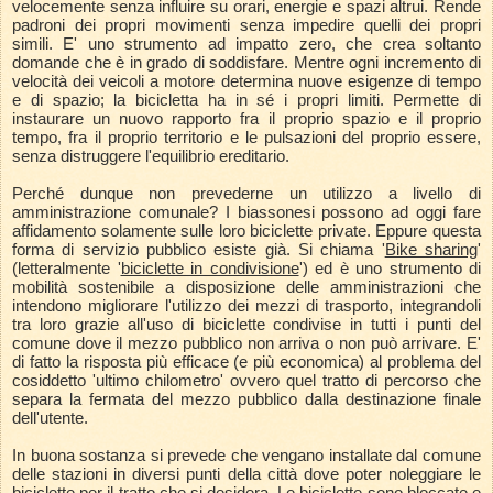
velocemente senza influire su orari, energie e spazi altrui. Rende
padroni dei propri movimenti senza impedire quelli dei propri
simili. E' uno strumento ad impatto zero, che crea soltanto
domande che è in grado di soddisfare. Mentre ogni incremento di
velocità dei veicoli a motore determina nuove esigenze di tempo
e di spazio; la bicicletta ha in sé i propri limiti. Permette di
instaurare un nuovo rapporto fra il proprio spazio e il proprio
tempo, fra il proprio territorio e le pulsazioni del proprio essere,
senza distruggere l'equilibrio ereditario.
Perché dunque non prevederne un utilizzo a livello di
amministrazione comunale? I biassonesi possono ad oggi fare
affidamento solamente sulle loro biciclette private. Eppure questa
forma di servizio pubblico esiste già. Si chiama '
Bike sharing
'
(letteralmente '
biciclette in condivisione
') ed è uno strumento di
mobilità sostenibile a disposizione delle amministrazioni che
intendono migliorare l'utilizzo dei mezzi di trasporto, integrandoli
tra loro grazie all'uso di biciclette condivise in tutti i punti del
comune dove il mezzo pubblico non arriva o non può arrivare. E'
di fatto la risposta più efficace (e più economica) al problema del
cosiddetto 'ultimo chilometro' ovvero quel tratto di percorso che
separa la fermata del mezzo pubblico dalla destinazione finale
dell'utente.
In buona sostanza si prevede che vengano installate dal comune
delle stazioni in diversi punti della città dove poter noleggiare le
biciclette per il tratto che si desidera. Le biciclette sono bloccate e