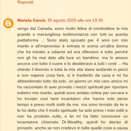
Rispondi
Mariela García
30 agosto 2020 alle ore 19:35
vengo dal Canada, sono molto felice di condividere la mia
grande e meravigliosa testimonianza con tutti su questa
piattaforma ..: Sono stato sposato per 4 anni con mio
marito e all'improvviso è entrata in scena un'altra donna
che ha iniziato a odiarmi ed era offensivo e tutto perché
non gli ho mai dato alla luce un bambino. ma lo amavo
ancora con tutto il cuore e lo desideravo a tutti i costi ... Ha
chiesto il divorzio e tutta la mia vita stava andando in pezzi
e non sapevo cosa fare, si è trasferito da casa e mi ha
abbandonato tutto da solo, un giorno un mio caro amico mi
ha raccontato di aver provato i mezzi spirituali per riportare
indietro mio marito, quindi sono andato online per cercare e
ho trovato così tanti incantatori che hanno solo perso
tempo e preso molti soldi da me, ma sono tornato da lei e
le ho detto che il modo spirituale ha solo preso i miei soldi e
non ha prodotto nulla, e lei mi ha fatto conoscere un
incantatore chiamato Dr.Wealthy, quindi ho deciso di
provarlo. anche se non credevo in tutte quelle cose a causa