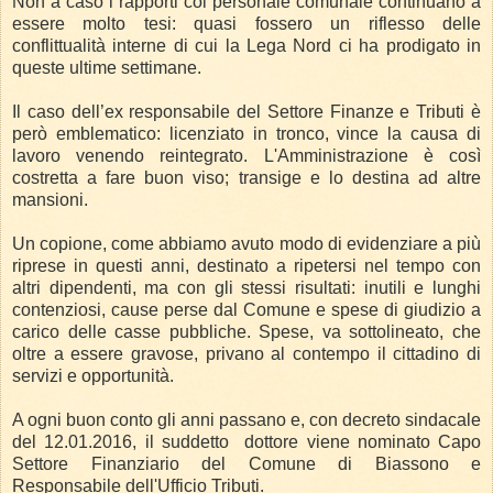
Non a caso i rapporti col personale comunale continuano a
essere molto tesi: quasi fossero un riflesso delle
conflittualità interne di cui la Lega Nord ci ha prodigato in
queste ultime settimane.
Il caso dell’ex responsabile del Settore Finanze e Tributi è
però emblematico: licenziato in tronco, vince la causa di
lavoro venendo reintegrato.
L'Amministrazione è così
costretta a fare buon viso; transige e lo destina ad altre
mansioni.
Un copione, come abbiamo avuto modo di evidenziare a più
riprese in questi anni, destinato a ripetersi nel tempo con
altri dipendenti, ma con gli stessi risultati: inutili e lunghi
contenziosi, cause perse dal Comune e spese di giudizio a
carico delle casse pubbliche. Spese, va sottolineato, che
oltre a essere gravose, privano al contempo il cittadino di
servizi e opportunità.
A ogni buon conto gli anni passano e, con decreto sindacale
del 12.01.2016, il suddetto
dottore viene nominato Capo
Settore Finanziario del Comune di Biassono e
Responsabile dell'Ufficio Tributi.