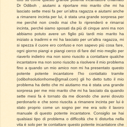
Dr Odiboh , aiutami a riportare mio marito che mi ha
lasciato sette mesi fa per un'altra ragazza e aiutami anche
a rimanere incinta per lui, è stata una grande sorpresa per
me perché non credo mai che lo riprenderò e rimarrai
incinta, perché siamo sposati da più di cinque anni ma non
abbiamo potuto avere un figlio più tardi mio marito ha
iniziato a tradirmi e mi ha lasciato per un'altra ragazza, mi
si spezza il cuore ero confuso e non sapevo più cosa fare,
ogni giorno piangi e piangi cerco di fare del mio meglio per
riaverlo indietro ma non sono riuscito a contattare qualche
incantatore ma non sono riuscito a risolvere il mio problema
fino a quando un mio amico non mi ha presentato questo
potente potente incantatore l'ho contattato tramite
(odibohsolutionhome@gmail.com) gli ho detto tutto il mio
problema ha detto che mi aiutiamo ma è stata una grande
sorpresa per me mio marito che mi ha lasciato da quando
sette mesi fa è tornato da me dicendo che avrei dovuto
perdonarlo e che sono riuscita a rimanere incinta per lui è
stato proprio come un sogno per me era solo il lavoro
manuale di questo potente incantatore. Consiglio se hai
qualsiasi tipo di problema o difficoltà che ti disturba nella
vita è solo per te contattare questo potente incantatore che