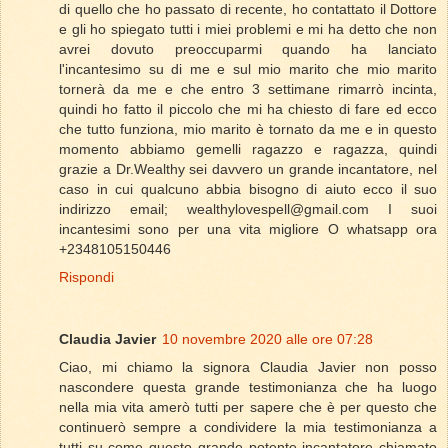
di quello che ho passato di recente, ho contattato il Dottore
e gli ho spiegato tutti i miei problemi e mi ha detto che non
avrei dovuto preoccuparmi quando ha lanciato
l'incantesimo su di me e sul mio marito che mio marito
tornerà da me e che entro 3 settimane rimarrò incinta,
quindi ho fatto il piccolo che mi ha chiesto di fare ed ecco
che tutto funziona, mio ​​marito è tornato da me e in questo
momento abbiamo gemelli ragazzo e ragazza, quindi
grazie a Dr.Wealthy sei davvero un grande incantatore, nel
caso in cui qualcuno abbia bisogno di aiuto ecco il suo
indirizzo email; wealthylovespell@gmail.com I suoi
incantesimi sono per una vita migliore O whatsapp ora
+2348105150446
Rispondi
Claudia Javier
10 novembre 2020 alle ore 07:28
Ciao, mi chiamo la signora Claudia Javier non posso
nascondere questa grande testimonianza che ha luogo
nella mia vita amerò tutti per sapere che è per questo che
continuerò sempre a condividere la mia testimonianza a
tutti su come questo grande potente incantatore chiamato