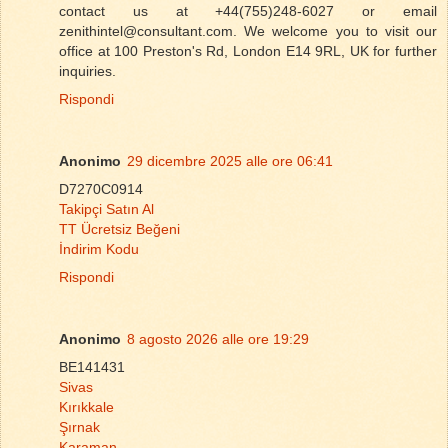
contact us at +44(755)248-6027 or email
zenithintel@consultant.com. We welcome you to visit our
office at 100 Preston's Rd, London E14 9RL, UK for further
inquiries.
Rispondi
Anonimo
29 dicembre 2025 alle ore 06:41
D7270C0914
Takipçi Satın Al
TT Ücretsiz Beğeni
İndirim Kodu
Rispondi
Anonimo
8 agosto 2026 alle ore 19:29
BE141431
Sivas
Kırıkkale
Şırnak
Karaman