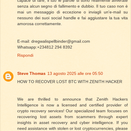
capace di fare, il tuo le parole si sono realmente avverate
senza alcun segno di fallimento e dubbio. Il tuo caso non è
mai un messaggio di eccezione o inviagli un'e-mail su
nessuno dei suoi social handle e fai aggiustare la tua vita
amorosa correttamente.
E-mail: dregwalispellbinder@gmail.com
Whatsapp:+234812 294 8392
Rispondi
Steve Thomas
13 agosto 2025 alle ore 05:50
HOW TO RECOVER LOST BTC WITH ZENITH HACKER
We are thrilled to announce that Zenith Hackers
Intelligence is now a licensed and certified provider of
crypto recovery services! Our specialized team focuses on
recovering lost assets from scammers through expert
insights in asset recovery and cyber intelligence. If you
need assistance with stolen or lost cryptocurrencies, please