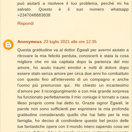
può aiutarti a risolvere il tuo problema, perché mi ha
salvato. Questo è il suo numero whatsapp
+2347048883838
Rispondi
Anonymous
23 luglio 2021 alle ore 12:35
Questa gratitudine va al dottor Egwali per avermi aiutato a
ritrovare la mia felicità perduta, conoscerti è stata la cosa
migliore che mi sia capitata dopo la partenza del mio
amore, ho avuto traumi emotivi e notti di dolore dopo
essere stato senza amore per circa due anni ho combattuto
con questo fino all'intervento di un compagno e anche
l'uomo più premuroso qui.. Ho chiesto un incantesimo
d'amore per il ricongiungimento e con mia grande sorpresa
ha funzionato perfettamente il mio coniuge è tornato a casa
illeso proprio come hai detto tu. Grazie signor Egwali, le
parole non sono sufficienti per esprimere la mia profonda
gratitudine considerando quello che hai fatto per la mia
famiglia, ho deciso di condividere questo bel pezzo delle
tue fantastiche opere con il mondo intero sapendo cosa sei