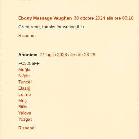
Ebony Massage Vaughan
30 ottobre 2024 alle ore 05:16
Great read, thanks for writing this
Rispondi
Anonimo
27 luglio 2026 alle ore 23:28
FC3256FF
Muğla
Niğde
Tunceli
Elazığ
Edirne
Muş
Bitlis
Yalova
Yozgat
Rispondi