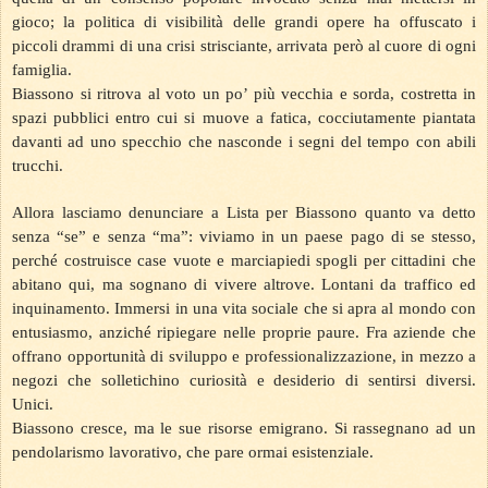
gioco; la politica di visibilità delle grandi opere ha offuscato i
piccoli drammi di una crisi strisciante, arrivata però al cuore di ogni
famiglia.
Biassono si ritrova al voto un po’ più vecchia e sorda, costretta in
spazi pubblici entro cui si muove a fatica, cocciutamente piantata
davanti ad uno specchio che nasconde i segni del tempo con abili
trucchi.
Allora lasciamo denunciare a Lista per Biassono quanto va detto
senza “se” e senza “ma”: viviamo in un paese pago di se stesso,
perché costruisce case vuote e marciapiedi spogli per cittadini che
abitano qui, ma sognano di vivere altrove. Lontani da traffico ed
inquinamento. Immersi in una vita sociale che si apra al mondo con
entusiasmo, anziché ripiegare nelle proprie paure. Fra aziende che
offrano opportunità di sviluppo e professionalizzazione, in mezzo a
negozi che solletichino curiosità e desiderio di sentirsi diversi.
Unici.
Biassono cresce, ma le sue risorse emigrano. Si rassegnano ad un
pendolarismo lavorativo, che pare ormai esistenziale.