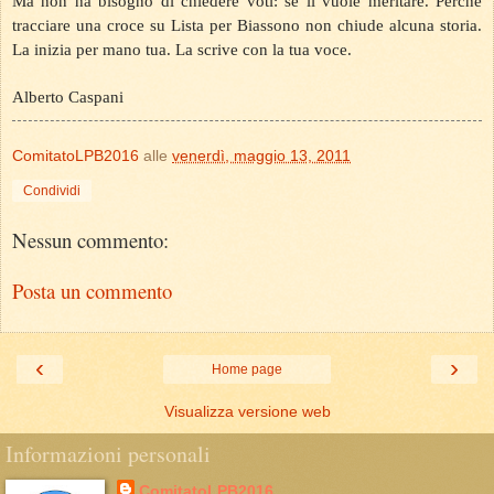
Ma non ha bisogno di chiedere voti: se li vuole meritare. Perché
tracciare una croce su Lista per Biassono non chiude alcuna storia.
La inizia per mano tua. La scrive con la tua voce.
Alberto Caspani
ComitatoLPB2016
alle
venerdì, maggio 13, 2011
Condividi
Nessun commento:
Posta un commento
‹
›
Home page
Visualizza versione web
Informazioni personali
ComitatoLPB2016