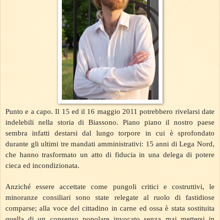
Punto e a capo. Il 15 ed il 16 maggio 2011 potrebbero rivelarsi date
indelebili nella storia di Biassono. Piano piano il nostro paese
sembra infatti destarsi dal lungo torpore in cui è sprofondato
durante gli ultimi tre mandati amministrativi: 15 anni di Lega Nord,
che hanno trasformato un atto di fiducia in una delega di potere
cieca ed incondizionata.
Anziché essere accettate come pungoli critici e costruttivi, le
minoranze consiliari sono state relegate al ruolo di fastidiose
comparse; alla voce del cittadino in carne ed ossa è stata sostituita
quella di un consenso popolare invocato senza mai mettersi in