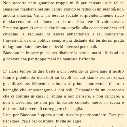
Non occorre però guardare troppo in là per cercare isole felici.
Biassono mantiene nel suo centro storico le radici di un’identità non
ancora smarrita. Vanta un tessuto sociale sorprendentemente ricco
di sfaccettature ed alimentato da una fitta rete di volontariato.
Preserva spazi di crescita che fanno appello alla consapevolezza del
cittadino, al recupero di risorse abbandonate a sé, nonostante
l’invasività di una politica sempre più distante dal territorio, preda
di logoranti lotte intestine e biechi interessi personali.
Biassono ha le carte giuste per ribaltare la partita, ma si affida ad un
giocatore che per troppe mani ha mancato l’affondo.
E’ allora tempo di dire basta a chi pretende di governare il nostro
futuro prendendo decisioni su tavoli da cui siamo esclusi senza
giustificazione. Mettendo in bocca al primo “onorevole” di turno
battaglie che appartengono a noi soli. Demandando un consenso
che ci confina in casa, ci abitua a non pensare, a non criticare, a
non intervenire, se non per imbastire colorate messe in scena e
distrarre dal dovere di correggere chi sbaglia.
Lista per Biassono è aperta a tutti. Ascolta per rispondere. Tace per
rispettare. Parla per costruire. Invita ad agire.