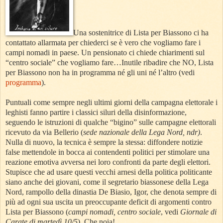
Una sostenitrice di Lista per Biassono ci ha
contattato allarmata per chiederci se è vero che vogliamo fare i
campi nomadi in paese. Un pensionato ci chiede chiarimenti sul
“centro sociale” che vogliamo fare…Inutile ribadire che NO, Lista
per Biassono non ha in programma né gli uni né l’altro (vedi
programma
).
Puntuali come sempre negli ultimi giorni della campagna elettorale i
leghisti fanno partire i classici siluri della disinformazione,
seguendo le istruzioni di qualche “bigino” sulle campagne elettorali
ricevuto da via Bellerio (
sede nazionale della Lega Nord, ndr)
.
Nulla di nuovo, la tecnica è sempre la stessa: diffondere notizie
false mettendole in bocca ai contendenti politici per stimolare una
reazione emotiva avversa nei loro confronti da parte degli elettori.
Stupisce che ad usare questi vecchi arnesi della politica politicante
siano anche dei giovani, come il segretario biassonese della Lega
Nord, rampollo della dinastia De Biasio, Igor, che denota sempre di
più ad ogni sua uscita un preoccupante deficit di argomenti contro
Lista per Biassono (
campi nomadi, centro sociale
, vedi
Giornale di
Carate di martedì 10/5
). Che noia!