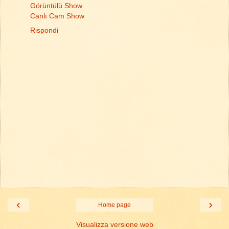
Görüntülü Show
Canlı Cam Show
Rispondi
‹
›
Home page
Visualizza versione web