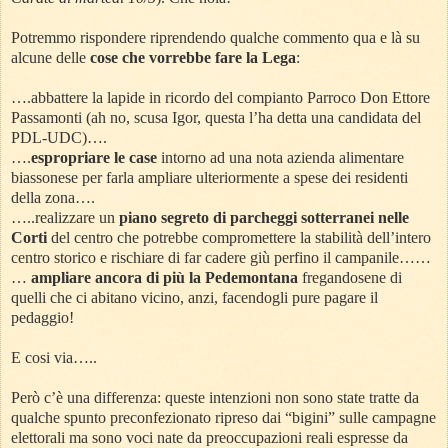
Potremmo rispondere riprendendo qualche commento qua e là su
alcune delle
cose che vorrebbe fare la Lega
:
….abbattere la lapide in ricordo del compianto Parroco Don Ettore
Passamonti (ah no, scusa Igor, questa l’ha detta una candidata del
PDL-UDC)….
….
espropriare le case
intorno ad una nota azienda alimentare
biassonese per farla ampliare ulteriormente a spese dei residenti
della zona….
…..realizzare un
piano segreto di parcheggi sotterranei nelle
Corti
del centro che potrebbe compromettere la stabilità dell’intero
centro storico e rischiare di far cadere giù perfino il campanile……
…
ampliare ancora di più la Pedemontana
fregandosene di
quelli che ci abitano vicino, anzi, facendogli pure pagare il
pedaggio!
E cosi via…..
Però c’è una differenza: queste intenzioni non sono state tratte da
qualche spunto preconfezionato ripreso dai “bigini” sulle campagne
elettorali ma sono voci nate da preoccupazioni reali espresse da